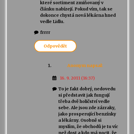
které sortiment zmiňovaný v
článku nabízejí. Pokud vím, tak se
dokonce chystá nová lékárna hned
vedle Lidlu.
frrrr
Odpovědět
Anonym
napsal:
16. 9. 2011 (16:37)
To je fakt dobrý, nedovedu
si představit jak fungují
třeba dvě holičství vedle
sebe. Ale jsou zde zázraky,
jako prosperující benzínky
a lékárny. Osobně si
myslím, že obchodů je tu víc
než dost a kdo má pocit, že