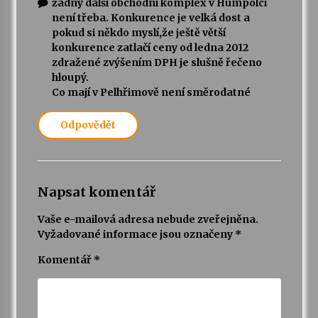
žádný další obchodní komplex v Humpolci
není třeba. Konkurence je velká dost a
pokud si někdo myslí,že ještě větší
konkurence zatlačí ceny od ledna 2012
zdražené zvýšením DPH je slušně řečeno
hloupý.
Co mají v Pelhřimově není směrodatné
Odpovědět
Napsat komentář
Vaše e-mailová adresa nebude zveřejněna.
Vyžadované informace jsou označeny
*
Komentář
*