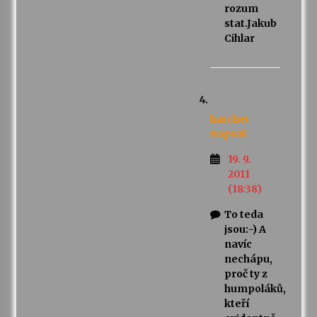
rozum
stat.Jakub
Cihlar
hatchet
napsal:
19. 9.
2011
(18:38)
To teda
jsou:-) A
navíc
nechápu,
proč ty z
humpoláků,
kteří