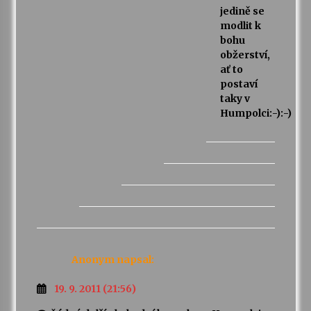
jedině se
modlit k
bohu
obžerství,
ať to
postaví
taky v
Humpolci:-):-)
Anonym
napsal:
19. 9. 2011 (21:56)