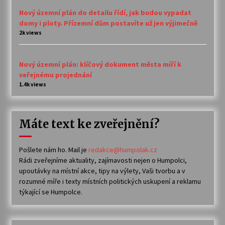
Nový územní plán do detailu řídí, jak budou vypadat
domy i ploty. Přízemní dům postavíte už jen výjimečně
2k views
Nový územní plán: klíčový dokument města míří k
veřejnému projednání
1.4k views
Máte text ke zveřejnění?
Pošlete nám ho. Mail je
redakce@humpolak.cz
Rádi zveřejníme aktuality, zajímavosti nejen o Humpolci,
upoutávky na místní akce, tipy na výlety, Vaši tvorbu a v
rozumné míře i texty místních politických uskupení a reklamu
týkající se Humpolce.