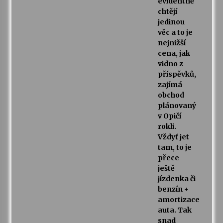
evidentně
chtějí
jedinou
věc a to je
nejnižší
cena, jak
vidno z
příspěvků,
zajímá
obchod
plánovaný
v Opičí
rokli.
Vždyť jet
tam, to je
přece
ještě
jízdenka či
benzín +
amortizace
auta. Tak
snad