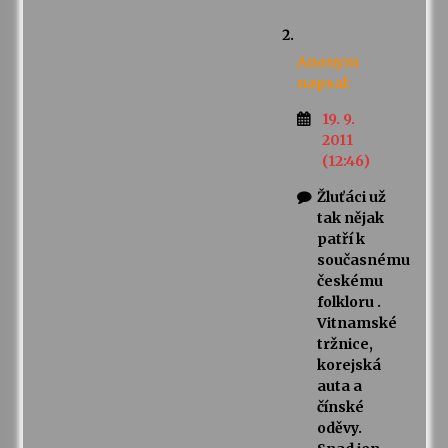
Anonym
napsal:
19. 9.
2011
(12:46)
Žluťáci už
tak nějak
patří k
současnému
českému
folkloru .
Vitnamské
tržnice,
korejská
auta a
čínské
oděvy.