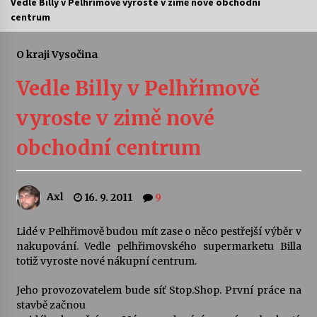
Vedle Billy v Pelhřimově vyroste v zimě nové obchodní
centrum
Letní koncerty ve Stromovce: Ars Camerata a
Sukuba Ensemble
4. 8. 2026
O kraji Vysočina
Vedle Billy v Pelhřimově
Vernisáž výstavy Josefíny Duškové: Stávám se
kapkou
vyroste v zimě nové
30. 7. 2026
obchodní centrum
Veselí muzikanti
30. 7. 2026
Axl
16. 9. 2011
9
Pozvánka na integrační festival Quijotova
šedesátka: 28. 7.–1. 8. 2026
Lidé v Pelhřimově budou mít zase o něco pestřejší výběr v
28. 7. 2026
nakupování. Vedle pelhřimovského supermarketu Billa
totiž vyroste nové nákupní centrum.
Letní koncerty ve Stromovce: Kolchoz a
Jeho provozovatelem bude síť Stop.Shop. První práce na
Jenakaši
stavbě začnou
28. 7. 2026