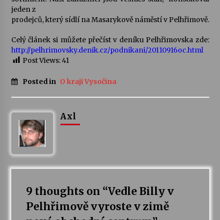
jeden z
prodejců, který sídlí na Masarykově náměstí v Pelhřimově.
Varhanní recitál Michala Novenka v Klášteře
Želiv
Celý článek si můžete přečíst v deníku Pelhřimovska zde:
3. 7. 2026
http://pelhrimovsky.denik.cz/podnikani/20110916oc.html
Post Views:
41
Petr Adamec – Malovaný svět
30. 6. 2026
Posted in
O kraji Vysočina
Axl
9 thoughts on “
Vedle Billy v
Pelhřimově vyroste v zimě