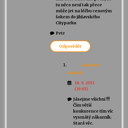
tu něco není tak přece
může jet na léčbu cenovým
šokem do jihlavského
Cityparku
Petr
Odpovědět
Anonym
napsal:
18. 9. 2011
(19:01)
Jásejme všichni !!!
Čím větší
konkurence tím víc
vysmátý zákazník.
Stará věc.