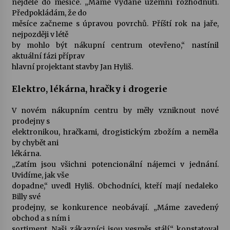
nejdéle do měsíce. „Máme vydané územní rozhodnutí.
Předpokládám, že do
Votavžatský ploty
měsíce začneme s úpravou povrchů. Příští rok na jaře,
23. 7. 2026
nejpozději v létě
by mohlo být nákupní centrum otevřeno,“ nastínil
aktuální fázi příprav
hlavní projektant stavby Jan Hyliš.
Letní koncerty ve Stromovce: Rufus Miller
22. 7. 2026
Elektro, lékárna, hračky i drogerie
V novém nákupním centru by měly vzniknout nové
Vysočinka
prodejny s
17. 7. 2026
elektronikou, hračkami, drogistickým zbožím a neměla
by chybět ani
lékárna.
Ozvěny prázdnin
„Zatím jsou všichni potencionální nájemci v jednání.
14. 7. 2026
Uvidíme, jak vše
dopadne,“ uvedl Hyliš. Obchodníci, kteří mají nedaleko
Billy své
prodejny, se konkurence neobávají. „Máme zavedený
Za kulturou kousek za Humpolec. V Želivě ožije
odkaz Josefa Čapka
obchod a s ním i
13. 7. 2026
sortiment. Naši zákazníci jsou vesměs stálí,“ konstatoval