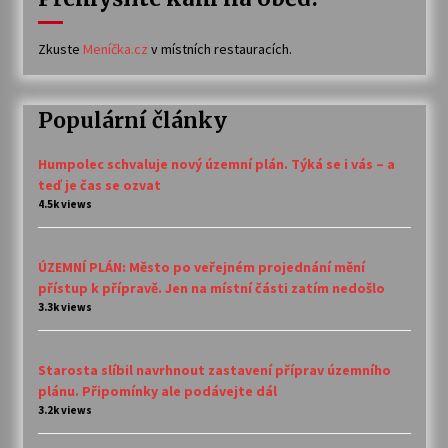
Zkuste
Meníčka.cz
v místních restauracích.
Populární články
Humpolec schvaluje nový územní plán. Týká se i vás – a
teď je čas se ozvat
4.5k views
ÚZEMNÍ PLÁN: Město po veřejném projednání mění
přístup k přípravě. Jen na místní části zatím nedošlo
3.3k views
Starosta slíbil navrhnout zastavení příprav územního
plánu. Připomínky ale podávejte dál
3.2k views