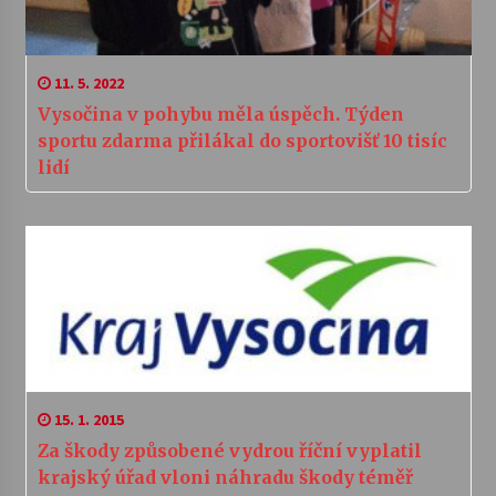
11. 5. 2022
Vysočina v pohybu měla úspěch. Týden
sportu zdarma přilákal do sportovišť 10 tisíc
lidí
15. 1. 2015
Za škody způsobené vydrou říční vyplatil
krajský úřad vloni náhradu škody téměř