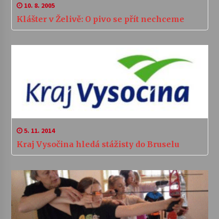
10. 8. 2005
Klášter v Želivě: O pivo se přít nechceme
5. 11. 2014
Kraj Vysočina hledá stážisty do Bruselu