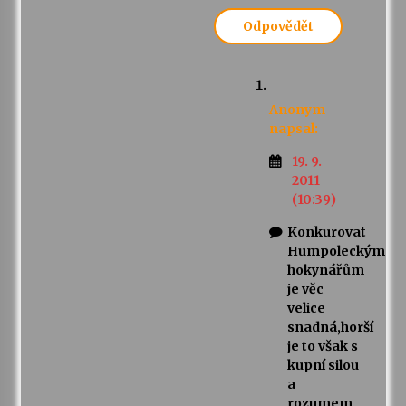
Odpovědět
Anonym
napsal:
19. 9.
2011
(10:39)
Konkurovat
Humpoleckým
hokynářům
je věc
velice
snadná,horší
je to však s
kupní silou
a
rozumem