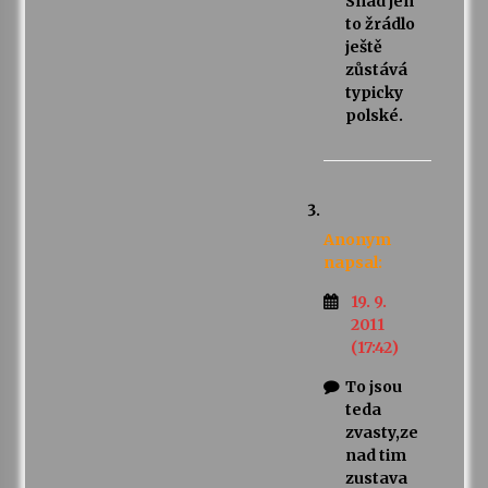
Snad jen
to žrádlo
ještě
zůstává
typicky
polské.
Anonym
napsal:
19. 9.
2011
(17:42)
To jsou
teda
zvasty,ze
nad tim
zustava