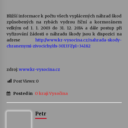
Varhanní recitál Michala Novenka v Klášteře
Bližší informace k počtu všech vyplácených náhrad škod
Želiv
způsobených na rybách vydrou říční a kormoránem
3. 7. 2026
velkým od 1. 1. 2003 do 31. 12. 2014 a dále postup při
vyřizování žádosti o náhradu škody jsou k dispozici na
adrese
http://www.kr-vysocina.cz/nahrada-skody-
Petr Adamec – Malovaný svět
chranenymi-zivocichy/ds-301337/p1=34182
30. 6. 2026
zdroj:
www.kr-vysocina.cz
Post Views:
0
Posted in
O kraji Vysočina
Petr