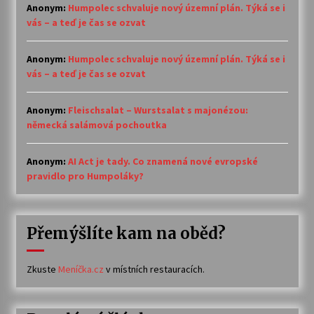
Anonym
:
Humpolec schvaluje nový územní plán. Týká se i
vás – a teď je čas se ozvat
Anonym
:
Humpolec schvaluje nový územní plán. Týká se i
vás – a teď je čas se ozvat
Anonym
:
Fleischsalat – Wurstsalat s majonézou:
německá salámová pochoutka
Anonym
:
AI Act je tady. Co znamená nové evropské
pravidlo pro Humpoláky?
Přemýšlíte kam na oběd?
Zkuste
Meníčka.cz
v místních restauracích.