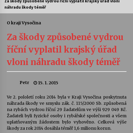
Za škody způsobené vydrou říční vyplatil krajský úřad vloni
náhradu škody téměř
Letní koncerty ve Stromovce: Ars Camerata a
Sukuba Ensemble
4. 8. 2026
O kraji Vysočina
Za škody způsobené vydrou
Vernisáž výstavy Josefíny Duškové: Stávám se
kapkou
říční vyplatil krajský úřad
30. 7. 2026
vloni náhradu škody téměř
Veselí muzikanti
30. 7. 2026
Petr
15. 1. 2015
Pozvánka na integrační festival Quijotova
šedesátka: 28. 7.–1. 8. 2026
Ve 2. pololetí roku 2014 byla v Kraji Vysočina poskytnuta
28. 7. 2026
náhrada škody ve smyslu zák. č. 115/2000 Sb. způsobená
na rybách vydrou říční 29 žadatelům ve výši 929 049 Kč.
Žadateli byli fyzické osoby i rybářské společnosti a všem
Letní koncerty ve Stromovce: Kolchoz a
uplatňovaným žádostem bylo vyhověno. Celková výše
Jenakaši
škody za rok 2014 dosáhla téměř 1,6 milionu korun.
28. 7. 2026