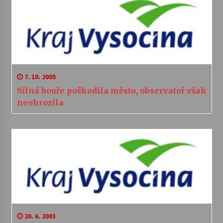
7. 10. 2005
Silná bouře poškodila město, observatoř však
neohrozila
20. 6. 2003