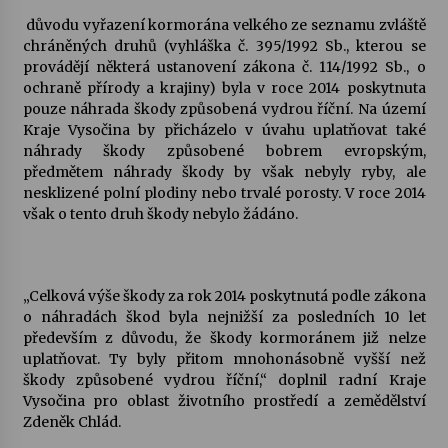
důvodu vyřazení kormorána velkého ze seznamu zvláště
Votavžatský ploty
chráněných druhů (vyhláška č. 395/1992 Sb., kterou se
23. 7. 2026
provádějí některá ustanovení zákona č. 114/1992 Sb., o
ochraně přírody a krajiny) byla v roce 2014 poskytnuta
pouze náhrada škody způsobená vydrou říční. Na území
Kraje Vysočina by přicházelo v úvahu uplatňovat také
Letní koncerty ve Stromovce: Rufus Miller
náhrady škody způsobené bobrem evropským,
22. 7. 2026
předmětem náhrady škody by však nebyly ryby, ale
nesklizené polní plodiny nebo trvalé porosty. V roce 2014
však o tento druh škody nebylo žádáno.
Vysočinka
17. 7. 2026
„Celková výše škody za rok 2014 poskytnutá podle zákona
Ozvěny prázdnin
o náhradách škod byla nejnižší za posledních 10 let
14. 7. 2026
především z důvodu, že škody kormoránem již nelze
uplatňovat. Ty byly přitom mnohonásobně vyšší než
škody způsobené vydrou říční,“ doplnil radní Kraje
Vysočina pro oblast životního prostředí a zemědělství
Za kulturou kousek za Humpolec. V Želivě ožije
Zdeněk Chlád.
odkaz Josefa Čapka
13. 7. 2026