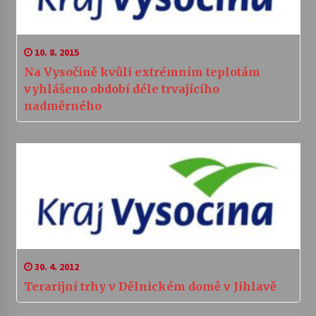
10. 8. 2015
Na Vysočině kvůli extrémním teplotám
vyhlášeno období déle trvajícího
nadměrného
30. 4. 2012
Terarijní trhy v Dělnickém domě v Jihlavě