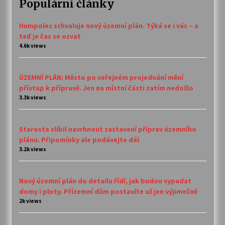
Populární články
Humpolec schvaluje nový územní plán. Týká se i vás – a
teď je čas se ozvat
4.6k views
ÚZEMNÍ PLÁN: Město po veřejném projednání mění
přístup k přípravě. Jen na místní části zatím nedošlo
3.3k views
Starosta slíbil navrhnout zastavení příprav územního
plánu. Připomínky ale podávejte dál
3.2k views
Nový územní plán do detailu řídí, jak budou vypadat
domy i ploty. Přízemní dům postavíte už jen výjimečně
2k views