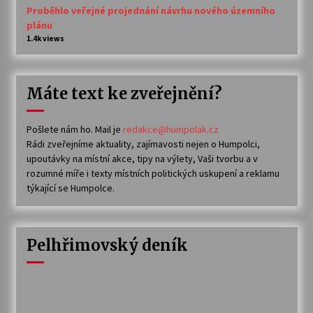
Proběhlo veřejné projednání návrhu nového územního
plánu
1.4k views
Máte text ke zveřejnění?
Pošlete nám ho. Mail je
redakce@humpolak.cz
Rádi zveřejníme aktuality, zajímavosti nejen o Humpolci,
upoutávky na místní akce, tipy na výlety, Vaši tvorbu a v
rozumné míře i texty místních politických uskupení a reklamu
týkající se Humpolce.
Pelhřimovský deník