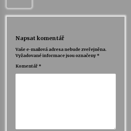
Napsat komentář
Vaše e-mailová adresa nebude zveřejněna.
Vyžadované informace jsou označeny
*
Komentář
*