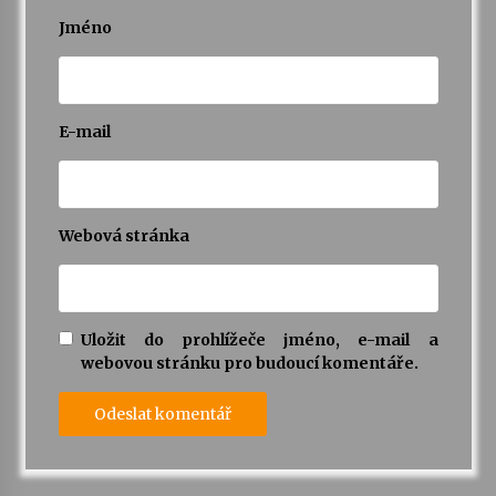
Jméno
E-mail
Webová stránka
Uložit do prohlížeče jméno, e-mail a
webovou stránku pro budoucí komentáře.