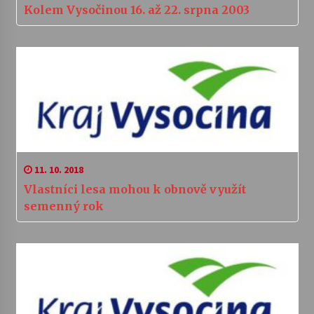
Kolem Vysočinou 16. až 22. srpna 2003
11. 10. 2018
Vlastníci lesa mohou k obnově využít
semenný rok