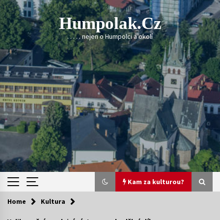
Skip
to
Humpolak.cz
content
. . . . . nejen o Humpolci a okolí
Kam za kulturou?
Home
Kultura
Kam za kulturou?