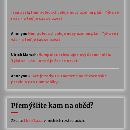
frantisek
:
Humpolec schvaluje nový územní plán. Týká se
i vás – a teď je čas se ozvat
Anonym
:
Humpolec schvaluje nový územní plán. Týká se i
vás – a teď je čas se ozvat
Ulrich Marsch
:
Humpolec schvaluje nový územní plán.
Týká se i vás – a teď je čas se ozvat
Anonym
:
AI Act je tady. Co znamená nové evropské
pravidlo pro Humpoláky?
Přemýšlíte kam na oběd?
Zkuste
Meníčka.cz
v místních restauracích.