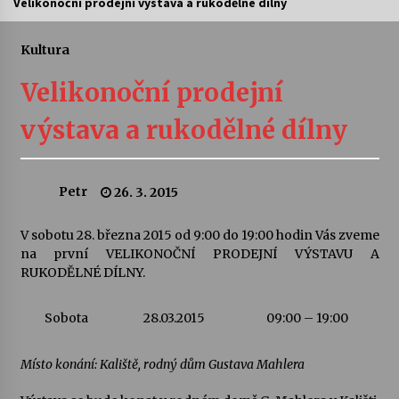
Velikonoční prodejní výstava a rukodělné dílny
Letní koncerty ve Stromovce: Ars Camerata a
Sukuba Ensemble
Kultura
4. 8. 2026
Velikonoční prodejní
Vernisáž výstavy Josefíny Duškové: Stávám se
výstava a rukodělné dílny
kapkou
30. 7. 2026
Petr
26. 3. 2015
Veselí muzikanti
30. 7. 2026
V sobotu 28. března 2015 od 9:00 do 19:00 hodin Vás zveme
na první VELIKONOČNÍ PRODEJNÍ VÝSTAVU A
RUKODĚLNÉ DÍLNY.
Pozvánka na integrační festival Quijotova
šedesátka: 28. 7.–1. 8. 2026
28. 7. 2026
Sobota
28.03.2015
09:00 – 19:00
Letní koncerty ve Stromovce: Kolchoz a
Místo konání: Kaliště, rodný dům Gustava Mahlera
Jenakaši
28. 7. 2026