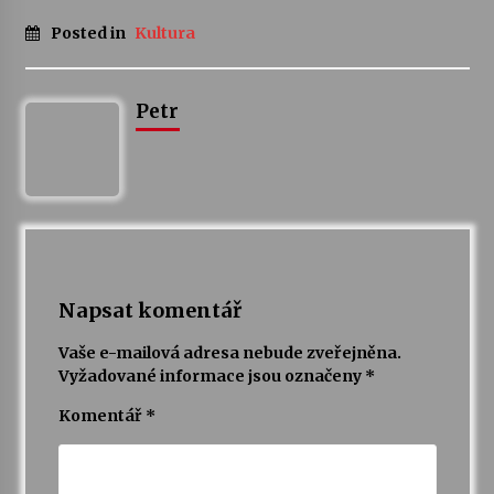
Posted in
Kultura
Varhanní recitál Michala Novenka v Klášteře
Želiv
3. 7. 2026
Petr
Petr Adamec – Malovaný svět
30. 6. 2026
Napsat komentář
Vaše e-mailová adresa nebude zveřejněna.
Vyžadované informace jsou označeny
*
Komentář
*