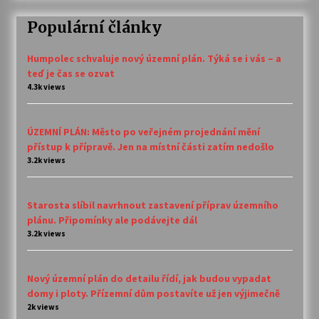
Populární články
Humpolec schvaluje nový územní plán. Týká se i vás – a
teď je čas se ozvat
4.3k views
ÚZEMNÍ PLÁN: Město po veřejném projednání mění
přístup k přípravě. Jen na místní části zatím nedošlo
3.2k views
Starosta slíbil navrhnout zastavení příprav územního
plánu. Připomínky ale podávejte dál
3.2k views
Nový územní plán do detailu řídí, jak budou vypadat
domy i ploty. Přízemní dům postavíte už jen výjimečně
2k views