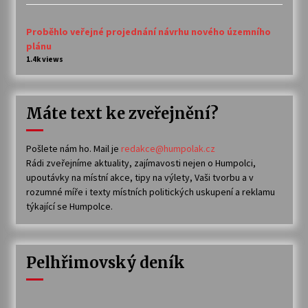
Proběhlo veřejné projednání návrhu nového územního
plánu
1.4k views
Máte text ke zveřejnění?
Pošlete nám ho. Mail je
redakce@humpolak.cz
Rádi zveřejníme aktuality, zajímavosti nejen o Humpolci,
upoutávky na místní akce, tipy na výlety, Vaši tvorbu a v
rozumné míře i texty místních politických uskupení a reklamu
týkající se Humpolce.
Pelhřimovský deník