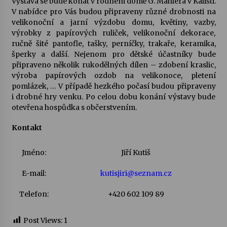
Výstava se bude konat v rodném domě G. Mahlera v Kališti.
V nabídce pro Vás budou připraveny různé drobnosti na
Votavžatský ploty
velikonoční a jarní výzdobu domu, květiny, vazby,
23. 7. 2026
výrobky z papírových ruliček, velikonoční dekorace,
ručně šité pantofle, tašky, perníčky, trakaře, keramika,
šperky a další. Nejenom pro dětské účastníky bude
připraveno několik rukodělných dílen – zdobení kraslic,
Letní koncerty ve Stromovce: Rufus Miller
výroba papírových ozdob na velikonoce, pletení
22. 7. 2026
pomlázek, … V případě hezkého počasí budou připraveny
i drobné hry venku. Po celou dobu konání výstavy bude
otevřena hospůdka s občerstvením.
Vysočinka
17. 7. 2026
Kontakt
Jméno:
Jiří Kutiš
Ozvěny prázdnin
14. 7. 2026
E-mail:
kutisjiri@seznam.cz
Telefon:
+420 602 109 89
Za kulturou kousek za Humpolec. V Želivě ožije
odkaz Josefa Čapka
Post Views:
1
13. 7. 2026