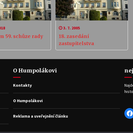
018
3. 7. 2005
m 59. schůze rady
18. zasedání
zastupitelstva
O Humpolákovi
ne
Kontakty
Najd
histo
O Humpolákovi
F
Reklama a uveřejnění článku