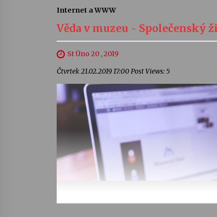
Internet a WWW
Věda v muzeu - Společenský 
St Úno 20 , 2019
Čtvrtek 21.02.2019 17:00 Post Views: 5