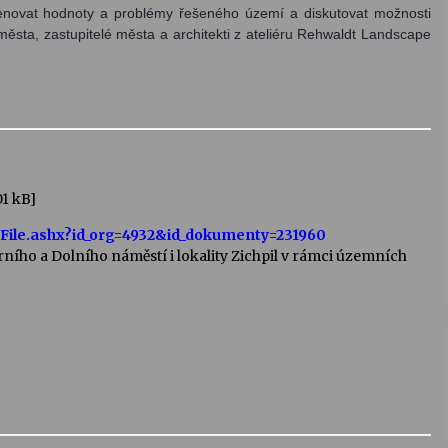
enovat hodnoty a problémy řešeného území a diskutovat možnosti 
města, zastupitelé města a architekti z ateliéru Rehwaldt Landscape 
y i připomínky.				
01 kB]
File.ashx?id_org=4932&id_dokumenty=231960
ního a Dolního náměstí i lokality Zichpil v rámci územních