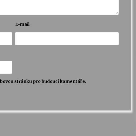
E-mail
webovou stránku pro budoucí komentáře.