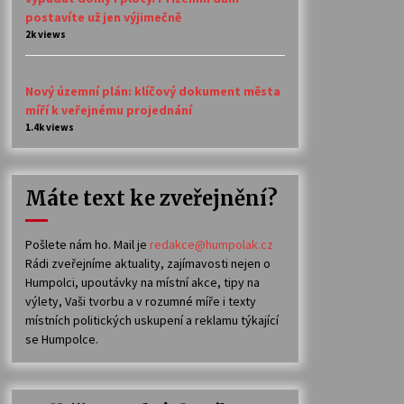
postavíte už jen výjimečně
2k views
Nový územní plán: klíčový dokument města
míří k veřejnému projednání
1.4k views
Máte text ke zveřejnění?
Pošlete nám ho. Mail je
redakce@humpolak.cz
Rádi zveřejníme aktuality, zajímavosti nejen o
Humpolci, upoutávky na místní akce, tipy na
výlety, Vaši tvorbu a v rozumné míře i texty
místních politických uskupení a reklamu týkající
se Humpolce.