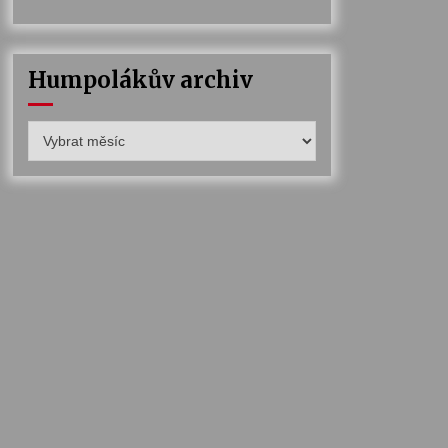
Humpolákův archiv
Humpolákův
archiv