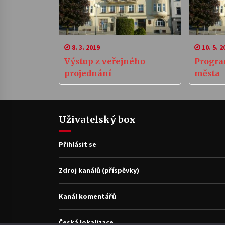
8. 3. 2019
10. 5. 2
Výstup z veřejného
Progra
projednání
města
Uživatelský box
Přihlásit se
Zdroj kanálů (příspěvky)
Kanál komentářů
Česká lokalizace