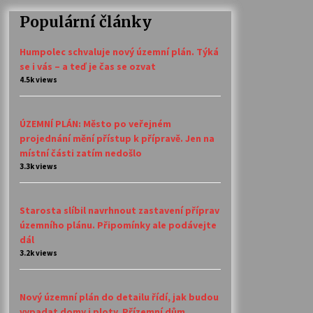
Populární články
Humpolec schvaluje nový územní plán. Týká
se i vás – a teď je čas se ozvat
4.5k views
ÚZEMNÍ PLÁN: Město po veřejném
projednání mění přístup k přípravě. Jen na
místní části zatím nedošlo
3.3k views
Starosta slíbil navrhnout zastavení příprav
územního plánu. Připomínky ale podávejte
dál
3.2k views
Nový územní plán do detailu řídí, jak budou
vypadat domy i ploty. Přízemní dům