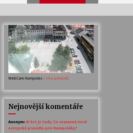
Veselí muzikanti
30. 7. 2026
Votavžatský ploty
23. 7. 2026
WebCam Humpolec -
více pohledů
Ozvěny prázdnin
14. 7. 2026
Nejnovější komentáře
Petr Adamec – Malovaný svět
30. 6. 2026
Anonym
:
AI Act je tady. Co znamená nové
evropské pravidlo pro Humpoláky?