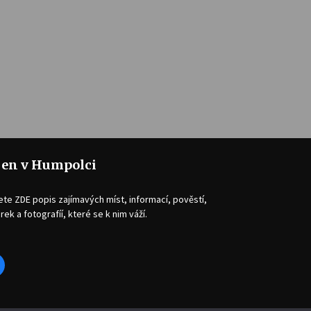
jen v Humpolci
ete ZDE popis zajímavých míst, informací, pověstí,
rek a fotografíí, které se k nim váží.
acebook