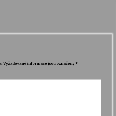
a.
Vyžadované informace jsou označeny
*