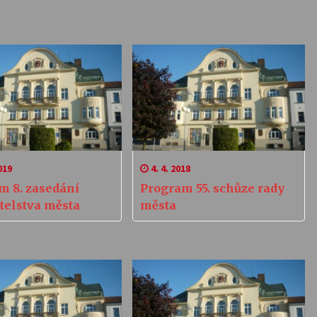
019
4. 4. 2018
m 8. zasedání
Program 55. schůze rady
telstva města
města