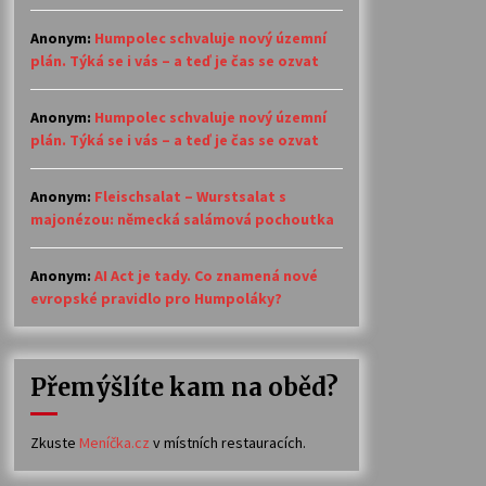
Anonym
:
Humpolec schvaluje nový územní
plán. Týká se i vás – a teď je čas se ozvat
Anonym
:
Humpolec schvaluje nový územní
plán. Týká se i vás – a teď je čas se ozvat
Anonym
:
Fleischsalat – Wurstsalat s
majonézou: německá salámová pochoutka
Anonym
:
AI Act je tady. Co znamená nové
evropské pravidlo pro Humpoláky?
Přemýšlíte kam na oběd?
Zkuste
Meníčka.cz
v místních restauracích.