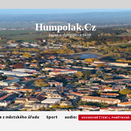
Humpolak.cz
. . . . . nejen o Humpolci a okolí
e z městského úřadu
Sport
audio:
SOUSEDSKÉ ČTENÍ-L. PAMĚTNICKÁ: 