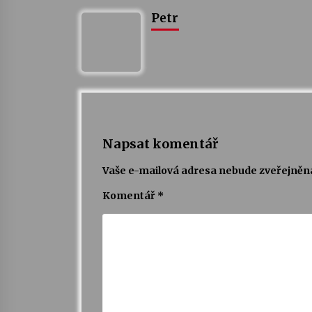
Petr
Napsat komentář
Vaše e-mailová adresa nebude zveřejněn
Komentář
*