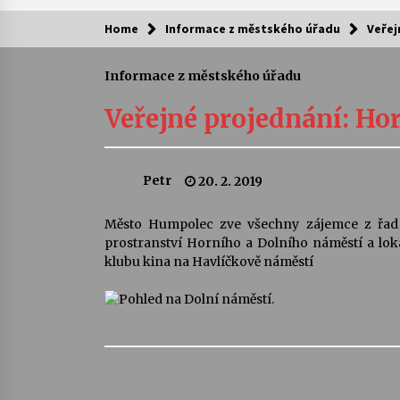
Home
Informace z městského úřadu
Veřej
Kam za kulturou?
Informace z městského úřadu
Letní koncerty ve Stromovce: Ars
Camerata a Sukuba Ensemble
Veřejné projednání: Hor
4. 8. 2026
Pozvánka na integrační festival
Petr
20. 2. 2019
Quijotova šedesátka: 28. 7.–1. 8.
2026
28. 7. 2026
Město Humpolec zve všechny zájemce z řad v
prostranství Horního a Dolního náměstí a lokal
Letní koncerty ve Stromovce: Rufu
klubu kina na Havlíčkově náměstí
Miller
22. 7. 2026
Za kulturou kousek za Humpolec. 
Želivě ožije odkaz Josefa Čapka
13. 7. 2026