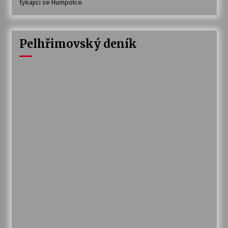
týkající se Humpolce.
Pelhřimovský deník