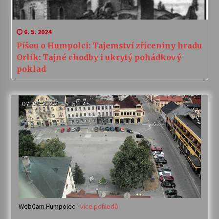
6. 5. 2024
Píšou o Humpolci: Tajemství zříceniny hradu
Orlík: Tajné chodby i ukrytý pohádkový
poklad
WebCam Humpolec -
více pohledů