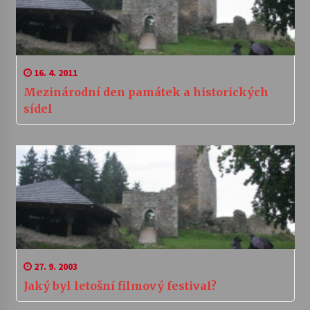
16. 4. 2011
Mezinárodní den památek a historických
sídel
27. 9. 2003
Jaký byl letošní filmový festival?