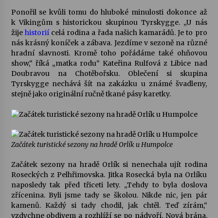
Ponořil se kvůli tomu do hluboké minulosti dokonce až
Votavžatský ploty
k Vikingům s historickou skupinou Tyrskygge. „U nás
23. 7. 2026
žije
historií
celá rodina a řada našich kamarádů. Je to pro
nás krásný koníček a zábava. Jezdíme v sezoně na různé
hradní slavnosti. Kromě toho pořádáme také ohňovou
show,“ říká „matka rodu“ Kateřina Rulfová z Libice nad
Letní koncerty ve Stromovce: Rufus Miller
Doubravou na Chotěbořsku. Oblečení si skupina
22. 7. 2026
Tyrskygge nechává šít na zakázku u známé švadleny,
stejně jako originální ručně tkané pásy karetky.
Vysočinka
17. 7. 2026
Začátek turistické sezony na hradě Orlík u Humpolce
Ozvěny prázdnin
14. 7. 2026
Začátek sezony na hradě Orlík si nenechala ujít rodina
Roseckých z Pelhřimovska. Jitka Rosecká byla na Orlíku
naposledy tak před třiceti lety. „Tehdy to byla doslova
zřícenina. Byli jsme tady se školou. Nikde nic, jen pár
Za kulturou kousek za Humpolec. V Želivě ožije
kamenů. Každý si tady chodil, jak chtěl. Teď zírám,“
odkaz Josefa Čapka
vzdychne obdivem a rozhlíží se po nádvoří. Nová brána,
13. 7. 2026