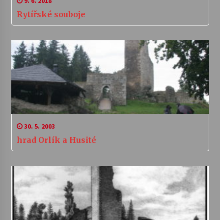
9. 6. 2018
Rytířské souboje
30. 5. 2003
hrad Orlík a Husité