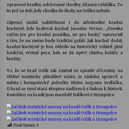
opravené hradby, udržované chodby, úžasná vyhlídka. To
tu prý za dob, kdy chodila do školy, na Orlíku nebylo.
Varhanní recitál Michala Novenka v Klášteře
Želiv
Zájemci mohli nahlédnout i do středověké hradní
3. 7. 2026
kuchyně, kde kraloval kuchař Jaroslav Verner. „Dneska
vařím jen pro hradní posádku, ne pro hosty,“ upozornil
Petr Adamec – Malovaný svět
s tím, že na menu bude tradiční guláš. Jak kuchař dodal,
30. 6. 2026
hradní kuchyně je bez ohledu na historický vzhled plně
funkční, včetně pece, kde se dá upéct chleba, koláče a
buchty.
To, že se hrad Orlík tak změnil ze zpustlé zříceniny na
vlídné turisticky přitažlivé místo, je zásluha správců a
města i humpolecké pobočky Klubu Augusta Sedláčka.
O hrad se nyní stará skupina nadšenců s láskou k historii.
Kastelány na hradě jsou manželé Balíkovi z Humpolce.
Post Views:
3