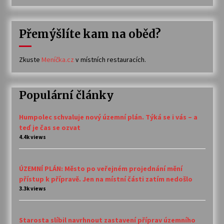
Přemýšlíte kam na oběd?
Zkuste
Meníčka.cz
v místních restauracích.
Populární články
Humpolec schvaluje nový územní plán. Týká se i vás – a
teď je čas se ozvat
4.4k views
ÚZEMNÍ PLÁN: Město po veřejném projednání mění
přístup k přípravě. Jen na místní části zatím nedošlo
3.3k views
Starosta slíbil navrhnout zastavení příprav územního