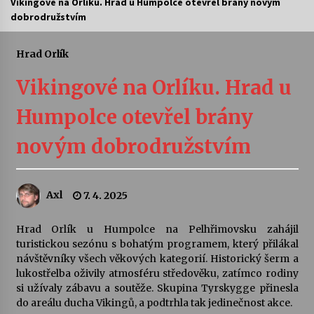
Vikingové na Orlíku. Hrad u Humpolce otevřel brány novým
dobrodružstvím
Letní koncerty ve Stromovce: Ars Camerata a
Sukuba Ensemble
4. 8. 2026
Hrad Orlík
Vikingové na Orlíku. Hrad u
Vernisáž výstavy Josefíny Duškové: Stávám se
kapkou
Humpolce otevřel brány
30. 7. 2026
novým dobrodružstvím
Veselí muzikanti
30. 7. 2026
Axl
7. 4. 2025
Pozvánka na integrační festival Quijotova
šedesátka: 28. 7.–1. 8. 2026
Hrad Orlík u Humpolce na Pelhřimovsku zahájil
28. 7. 2026
turistickou sezónu s bohatým programem, který přilákal
návštěvníky všech věkových kategorií. Historický šerm a
lukostřelba oživily atmosféru středověku, zatímco rodiny
Letní koncerty ve Stromovce: Kolchoz a
si užívaly zábavu a soutěže. Skupina Tyrskygge přinesla
Jenakaši
do areálu ducha Vikingů, a podtrhla tak jedinečnost akce.
28. 7. 2026