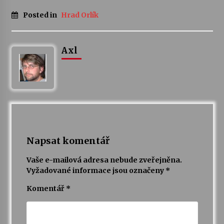
Posted in
Hrad Orlík
Axl
Napsat komentář
Vaše e-mailová adresa nebude zveřejněna.
Vyžadované informace jsou označeny
*
Komentář
*