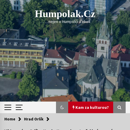
Skip
to
Humpolak.cz
content
. . . . . nejen o Humpolci a okolí
Kam za kulturou?
Home
Hrad Orlík
Kam za kulturou?