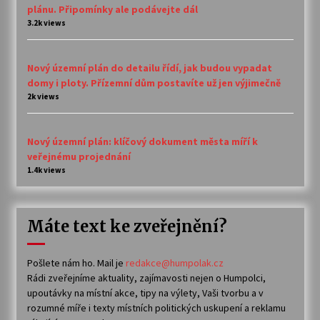
plánu. Připomínky ale podávejte dál
3.2k views
Nový územní plán do detailu řídí, jak budou vypadat
domy i ploty. Přízemní dům postavíte už jen výjimečně
2k views
Nový územní plán: klíčový dokument města míří k
veřejnému projednání
1.4k views
Máte text ke zveřejnění?
Pošlete nám ho. Mail je
redakce@humpolak.cz
Rádi zveřejníme aktuality, zajímavosti nejen o Humpolci,
upoutávky na místní akce, tipy na výlety, Vaši tvorbu a v
rozumné míře i texty místních politických uskupení a reklamu