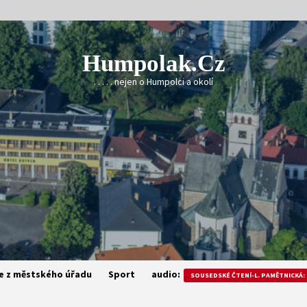
Humpolak.cz
. . . . . nejen o Humpolci a okolí
e z městského úřadu
Sport
audio:
SOUSEDSKÉ ČTENÍ-L. PAMĚTNICKÁ: 