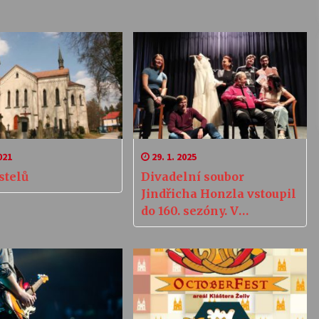
021
29. 1. 2025
stelů
Divadelní soubor
Jindřicha Honzla vstoupil
do 160. sezóny. V
Humpolci zkouší britskou
komedii