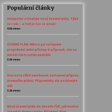
Populární články
Humpolec schvaluje nový územní plán. Týká
se i vás – a teď je čas se ozvat
4.5k views
ÚZEMNÍ PLÁN: Město po veřejném
projednání mění přístup k přípravě. Jen na
místní části zatím nedošlo
3.3k views
Starosta slíbil navrhnout zastavení příprav
územního plánu. Připomínky ale podávejte
dál
3.2k views
Nový územní plán do detailu řídí, jak budou
vypadat domy i ploty. Přízemní dům