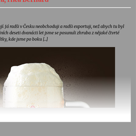
: Já radši v Česku neobchoduji a radši exportuji, než abych tu byl
ích deseti dvanácti let jsme se posunuli zhruba z nějaké čtvrté
tky, kde jsme po boku […]