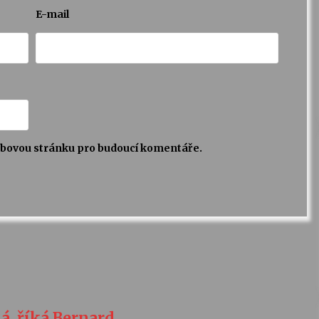
E-mail
webovou stránku pro budoucí komentáře.
á, říká Bernard