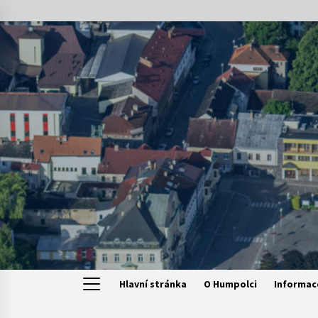
Skip
to
content
Hlavní stránka
O Humpolci
Informac