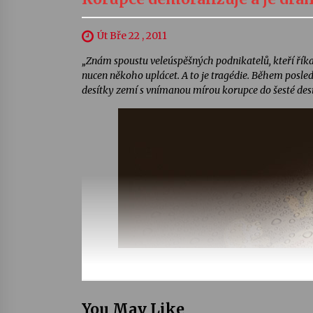
Út Bře 22 , 2011
„Znám spoustu veleúspěšných podnikatelů, kteří říkají
nucen někoho uplácet. A to je tragédie. Během posledn
desítky zemí s vnímanou mírou korupce do šesté desí
You May Like