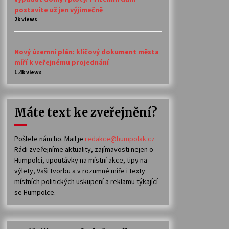
postavíte už jen výjimečně
2k views
Nový územní plán: klíčový dokument města
míří k veřejnému projednání
1.4k views
Máte text ke zveřejnění?
Pošlete nám ho. Mail je
redakce@humpolak.cz
Rádi zveřejníme aktuality, zajímavosti nejen o
Humpolci, upoutávky na místní akce, tipy na
výlety, Vaši tvorbu a v rozumné míře i texty
místních politických uskupení a reklamu týkající
se Humpolce.