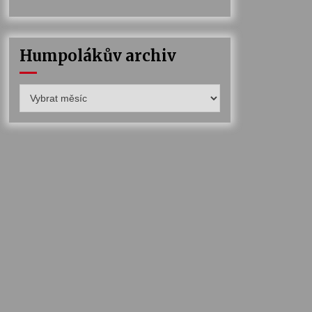
Humpolákův archiv
Humpolákův
archiv