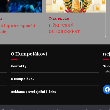
13
12. 10. 2023
á Lipnice spouští
1. ŽELIVSKÝ
odej
OCTOBERFEST
O Humpolákovi
ne
Kontakty
Najd
histo
O Humpolákovi
F
Reklama a uveřejnění článku