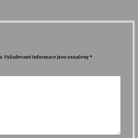
a.
Vyžadované informace jsou označeny
*