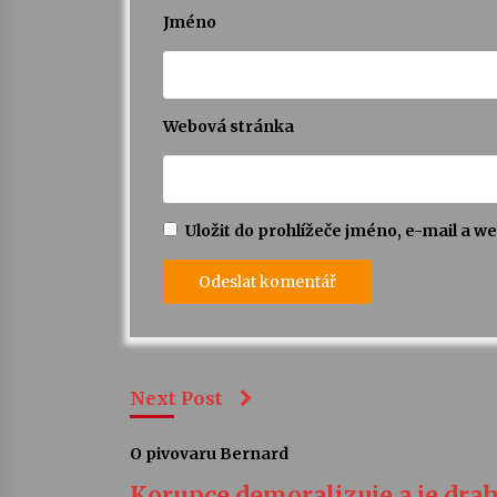
Jméno
Webová stránka
Uložit do prohlížeče jméno, e-mail a 
Next Post
O pivovaru Bernard
Korupce demoralizuje a je drah