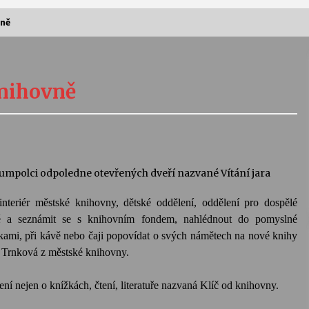
vně
Vernisáž výstavy Josefíny Duškové:
Stávám se kapkou
knihovně
30. 7. 2026
Letní koncerty ve Stromovce:
Kolchoz a Jenakaši
28. 7. 2026
Humpolci odpoledne otevřených dveří nazvané Vítání jara
s
Vysočinka
teriér městské knihovny, dětské oddělení, oddělení pro dospělé
17. 7. 2026
pě a seznámit se s knihovním fondem, nahlédnout do pomyslné
kami, při kávě nebo čaji popovídat o svých námětech na nové knihy
a Trnková z městské knihovny.
V
Varhanní recitál Michala Novenka v
Klášteře Želiv
ení nejen o knížkách, čtení, literatuře nazvaná Klíč od knihovny.
3. 7. 2026