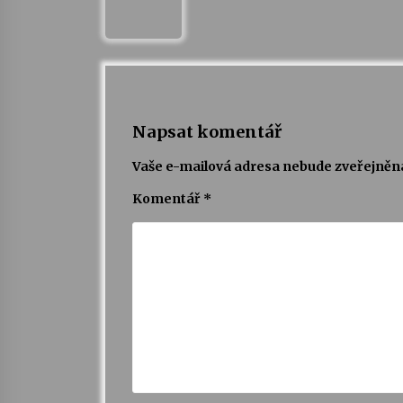
Napsat komentář
Vaše e-mailová adresa nebude zveřejněn
Komentář
*