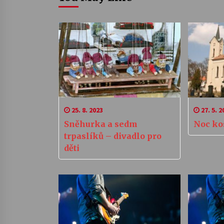
25. 8. 2023
27. 5. 2
Sněhurka a sedm
Noc ko
trpaslíků – divadlo pro
děti