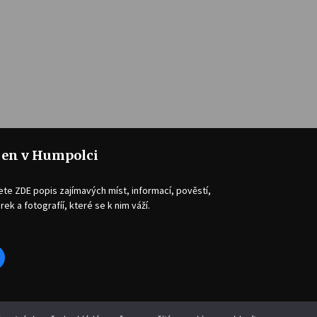
jen v Humpolci
ete ZDE popis zajímavých míst, informací, pověstí,
rek a fotografíí, které se k nim váží.
acebook