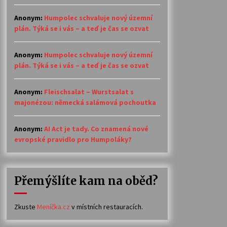
Anonym
:
Humpolec schvaluje nový územní
plán. Týká se i vás – a teď je čas se ozvat
Anonym
:
Humpolec schvaluje nový územní
plán. Týká se i vás – a teď je čas se ozvat
Anonym
:
Fleischsalat – Wurstsalat s
majonézou: německá salámová pochoutka
Anonym
:
AI Act je tady. Co znamená nové
evropské pravidlo pro Humpoláky?
Přemýšlíte kam na oběd?
Zkuste
Meníčka.cz
v místních restauracích.