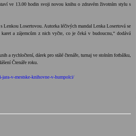
staví ve 13.00 hodin svoji novou knihu o zdravém životním stylu s
et s Lenkou Losertovou. Autorka léčivých mandal Lenka Losertová se
uhy karet a zájemcům z nich vyčte, co je čeká v budoucnu,“ dodává
 a rychločtení, dárek pro stálé čtenáře, turnaj ve stolním fotbálku,
lášení Čtenáře roku.
i-jara-v-mestske-knihovne-v-humpolci/