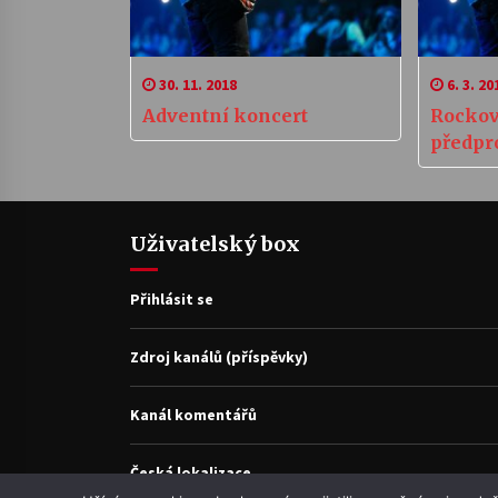
30. 11. 2018
6. 3. 20
Adventní koncert
Rockov
předpr
Uživatelský box
Přihlásit se
Zdroj kanálů (příspěvky)
Kanál komentářů
Česká lokalizace