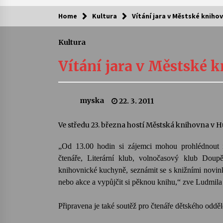
Home
Kultura
Vítání jara v Městské kniho
Kam za kulturou?
Kultura
Letní koncerty ve Stromovce: Ars
Camerata a Sukuba Ensemble
Vítání jara v Městské 
4. 8. 2026
Pozvánka na integrační festival
myska
22. 3. 2011
Quijotova šedesátka: 28. 7.–1. 8.
2026
28. 7. 2026
Ve středu 23. března hostí Městská knihovna v 
Letní koncerty ve Stromovce: Rufu
„Od 13.00 hodin si zájemci mohou prohlédnout in
Miller
čtenáře, Literární klub, volnočasový klub Dou
22. 7. 2026
knihovnické kuchyně, seznámit se s knižními novin
nebo akce a vypůjčit si pěknou knihu,“ zve Ludmil
Za kulturou kousek za Humpolec. 
Želivě ožije odkaz Josefa Čapka
Připravena je také soutěž pro čtenáře dětského odděl
13. 7. 2026