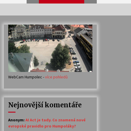
Veselí muzikanti
30. 7. 2026
Votavžatský ploty
23. 7. 2026
WebCam Humpolec -
více pohledů
Ozvěny prázdnin
14. 7. 2026
Nejnovější komentáře
Petr Adamec – Malovaný svět
30. 6. 2026
Anonym
:
AI Act je tady. Co znamená nové
evropské pravidlo pro Humpoláky?