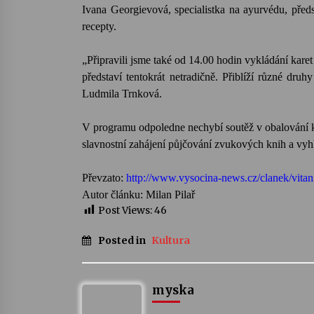
Ivana Georgievová, specialistka na ayurvédu, před
recepty.
„Připravili jsme také od 14.00 hodin vykládání kar
představí tentokrát netradičně. Přiblíží různé dr
Ludmila Trnková.
V programu odpoledne nechybí soutěž v obalování knih
slavnostní zahájení půjčování zvukových knih a vyh
Převzato:
http://www.vysocina-news.cz/clanek/vitan
Autor článku: Milan Pilař
Post Views:
46
Posted in
Kultura
myska