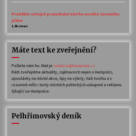
Proběhlo veřejné projednání návrhu nového územního
plánu
1.4k views
Máte text ke zveřejnění?
Pošlete nám ho. Mail je
redakce@humpolak.cz
Rádi zveřejníme aktuality, zajímavosti nejen o Humpolci,
upoutávky na místní akce, tipy na výlety, Vaši tvorbu a v
rozumné míře i texty místních politických uskupení a reklamu
týkající se Humpolce.
Pelhřimovský deník