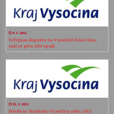
9. 3. 2011
Veřejnou dopravu na Vysočině čeká rána,
ruší se přes 200 spojů
21. 3. 2012
Hledá se Studánka Vysočiny roku 2012