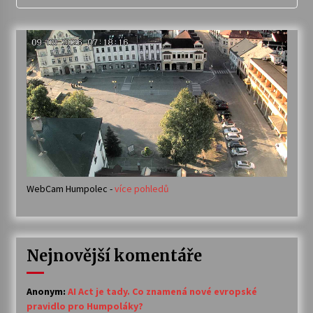
WebCam Humpolec -
více pohledů
Nejnovější komentáře
Anonym
:
AI Act je tady. Co znamená nové evropské
pravidlo pro Humpoláky?