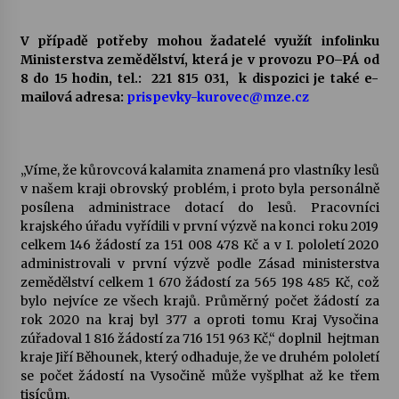
V případě potřeby mohou žadatelé využít infolinku
Ministerstva zemědělství, která je v provozu PO–PÁ od
8 do 15 hodin, tel.: 221 815 031, k dispozici je také e-
mailová adresa:
prispevky-kurovec@mze.cz
„Víme, že kůrovcová kalamita znamená pro vlastníky lesů
v našem kraji obrovský problém, i proto byla personálně
posílena administrace dotací do lesů. Pracovníci
krajského úřadu vyřídili v první výzvě na konci roku 2019
celkem 146 žádostí za 151 008 478 Kč a v I. pololetí 2020
administrovali v první výzvě podle Zásad ministerstva
zemědělství celkem 1 670 žádostí za 565 198 485 Kč, což
bylo nejvíce ze všech krajů. Průměrný počet žádostí za
rok 2020 na kraj byl 377 a oproti tomu Kraj Vysočina
zúřadoval 1 816 žádostí za 716 151 963 Kč,“ doplnil hejtman
kraje Jiří Běhounek, který odhaduje, že ve druhém pololetí
se počet žádostí na Vysočině může vyšplhat až ke třem
tisícům.