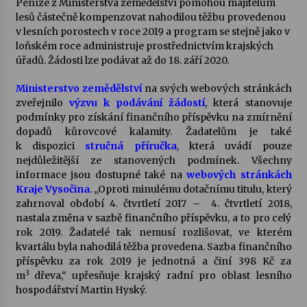
Peníze z Ministerstva zemědělství pomohou majitelům
lesů částečně kompenzovat nahodilou těžbu provedenou
Votavžatský ploty
v lesních porostech v roce 2019 a program se stejně jako v
23. 7. 2026
loňském roce administruje prostřednictvím krajských
úřadů. Žádosti lze podávat až do 18. září 2020.
Ministerstvo zemědělství
na svých webových stránkách
Letní koncerty ve Stromovce: Rufus Miller
zveřejnilo
výzvu k podávání žádostí
, která stanovuje
22. 7. 2026
podmínky pro získání finančního příspěvku na zmírnění
dopadů kůrovcové kalamity. Žadatelům je také
k dispozici
stručná příručka
, která uvádí pouze
Vysočinka
nejdůležitější ze stanovených podmínek. Všechny
17. 7. 2026
informace jsou dostupné také na
webových stránkách
Kraje Vysočina
. „Oproti minulému dotačnímu titulu, který
zahrnoval období 4. čtvrtletí 2017 – 4. čtvrtletí 2018,
Ozvěny prázdnin
nastala změna v sazbě finančního příspěvku, a to pro celý
14. 7. 2026
rok 2019. Žadatelé tak nemusí rozlišovat, ve kterém
kvartálu byla nahodilá těžba provedena. Sazba finančního
příspěvku za rok 2019 je jednotná a činí 398 Kč za
3
m
dřeva,“ upřesňuje krajský radní pro oblast lesního
Za kulturou kousek za Humpolec. V Želivě ožije
hospodářství Martin Hyský.
odkaz Josefa Čapka
13. 7. 2026