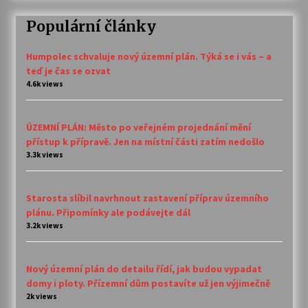
Populární články
Humpolec schvaluje nový územní plán. Týká se i vás – a
teď je čas se ozvat
4.6k views
ÚZEMNÍ PLÁN: Město po veřejném projednání mění
přístup k přípravě. Jen na místní části zatím nedošlo
3.3k views
Starosta slíbil navrhnout zastavení příprav územního
plánu. Připomínky ale podávejte dál
3.2k views
Nový územní plán do detailu řídí, jak budou vypadat
domy i ploty. Přízemní dům postavíte už jen výjimečně
2k views