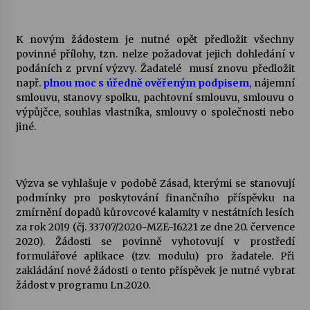
Varhanní recitál Michala Novenka v Klášteře
K novým žádostem je nutné opět předložit všechny
Želiv
povinné přílohy, tzn. nelze požadovat jejich dohledání v
3. 7. 2026
podáních z první výzvy. Žadatelé musí znovu předložit
např.
plnou moc s úředně ověřeným podpisem
, nájemní
smlouvu, stanovy spolku, pachtovní smlouvu, smlouvu o
Petr Adamec – Malovaný svět
výpůjčce, souhlas vlastníka, smlouvy o společnosti nebo
30. 6. 2026
jiné.
Výzva se vyhlašuje v podobě Zásad, kterými se stanovují
podmínky pro poskytování finančního příspěvku na
zmírnění dopadů kůrovcové kalamity v nestátních lesích
za rok 2019 (čj. 33707/2020-MZE-16221 ze dne 20. července
2020). Žádosti se povinně vyhotovují v prostředí
formulářové aplikace (tzv. modulu) pro žadatele. Při
zakládání nové žádosti o tento příspěvek je nutné vybrat
žádost v programu Ln.2020.