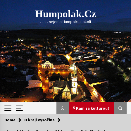
Skip
to
Humpolak.cz
content
. . . . . nejen o Humpolci a okolí
Kam za kulturou?
Home
O kraji Vysočina
Kam za kulturou?