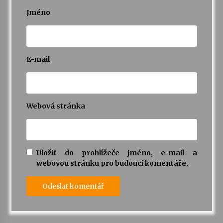
Jméno
E-mail
Webová stránka
Uložit do prohlížeče jméno, e-mail a
webovou stránku pro budoucí komentáře.