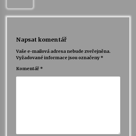
Napsat komentář
Vaše e-mailová adresa nebude zveřejněna.
Vyžadované informace jsou označeny
*
Komentář
*