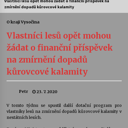
Vlastníci lesů opět mohou žádat o finanční příspěvek na
zmírnění dopadů kůrovcové kalamity
Letní koncerty ve Stromovce: Ars Camerata a
Sukuba Ensemble
4. 8. 2026
O kraji Vysočina
Vlastníci lesů opět mohou
Vernisáž výstavy Josefíny Duškové: Stávám se
kapkou
žádat o finanční příspěvek
30. 7. 2026
na zmírnění dopadů
Veselí muzikanti
30. 7. 2026
kůrovcové kalamity
Pozvánka na integrační festival Quijotova
Petr
23. 7. 2020
šedesátka: 28. 7.–1. 8. 2026
28. 7. 2026
V tomto týdnu se spustil další dotační program pro
vlastníky lesů na zmírnění dopadů kůrovcové kalamity v
Letní koncerty ve Stromovce: Kolchoz a
nestátních lesích.
Jenakaši
28. 7. 2026