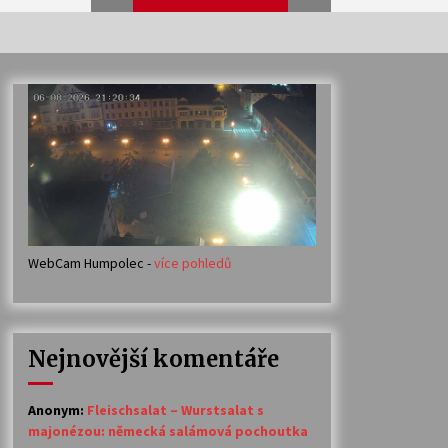
Veselí muzikanti
30. 7. 2026
Votavžatský ploty
23. 7. 2026
WebCam Humpolec -
více pohledů
Ozvěny prázdnin
14. 7. 2026
Nejnovější komentáře
Petr Adamec – Malovaný svět
30. 6. 2026
Anonym
:
Fleischsalat – Wurstsalat s
majonézou: německá salámová pochoutka