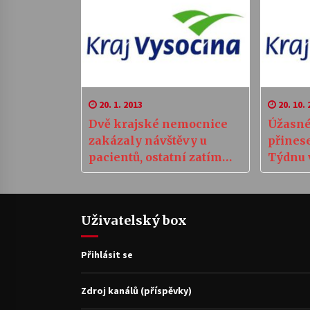
20. 1. 2013
20. 10. 
Dvě krajské nemocnice
Úžasné
zakázaly návštěvy u
přinese
pacientů, ostatní zatím
Týdnu 
vyčkávají
ČR
Uživatelský box
Přihlásit se
Zdroj kanálů (příspěvky)