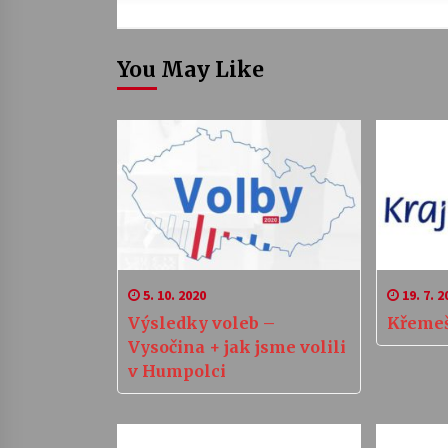
You May Like
5. 10. 2020
19. 7. 2
Výsledky voleb –
Křemeš
Vysočina + jak jsme volili
v Humpolci