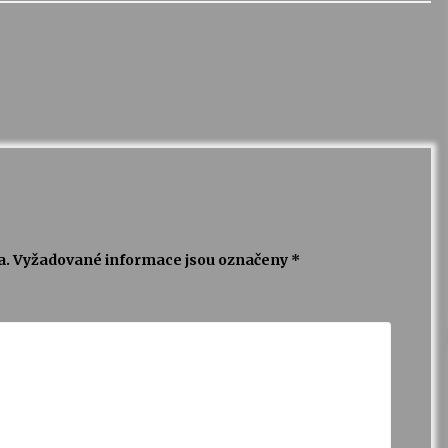
a.
Vyžadované informace jsou označeny
*