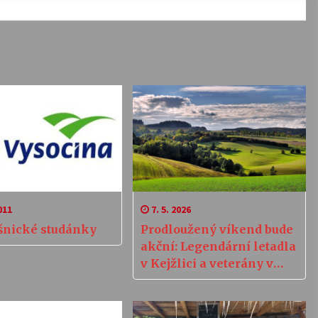
011
7. 5. 2026
nické studánky
Prodloužený víkend bude
akční: Legendární letadla
v Kejžlici a veterány v
Želivě