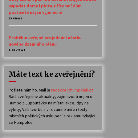
vypadat domy i ploty. Přízemní dům
postavíte už jen výjimečně
2k views
Proběhlo veřejné projednání návrhu
nového územního plánu
1.4k views
Máte text ke zveřejnění?
Pošlete nám ho. Mail je
redakce@humpolak.cz
Rádi zveřejníme aktuality, zajímavosti nejen o
Humpolci, upoutávky na místní akce, tipy na
výlety, Vaši tvorbu a v rozumné míře i texty
místních politických uskupení a reklamu týkající
se Humpolce.