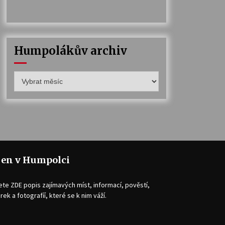
Humpolákův archiv
Humpolákův
archiv
jen v Humpolci
ete ZDE popis zajímavých míst, informací, pověstí,
rek a fotografíí, které se k nim váží.