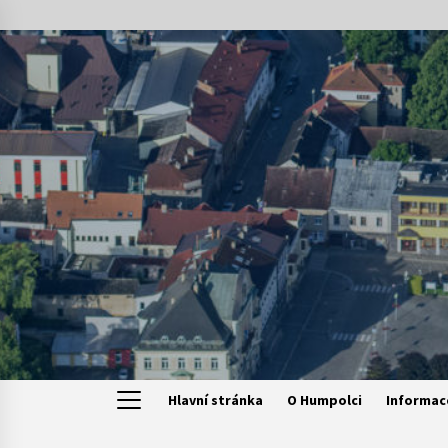
Skip
to
content
Hlavní stránka
O Humpolci
Informac