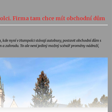
lci. Firma tam chce mít obchodní dům
, kde nyní v Humpolci stávají autobusy, postavit obchodní dům s
ům a zahradu. To ale není jediný možný scénář proměny nádraží,