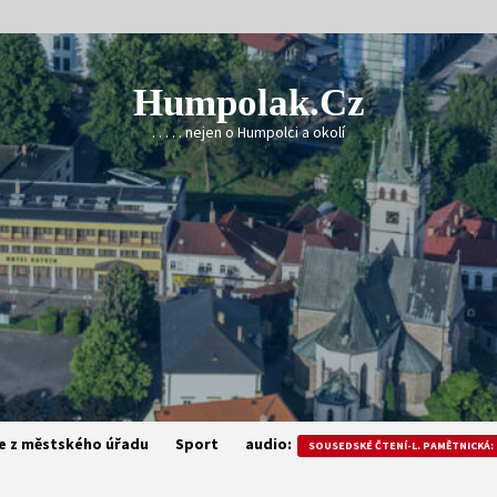
Humpolak.cz
. . . . . nejen o Humpolci a okolí
e z městského úřadu
Sport
audio:
SOUSEDSKÉ ČTENÍ-L. PAMĚTNICKÁ: 