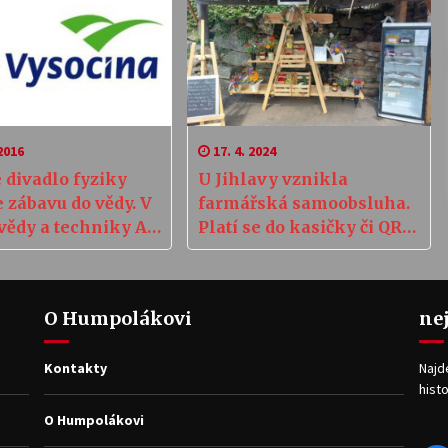
2016
17. 4. 2024
 divadlo fyziky
U Jihlavy vznikla
 zábavu do vědy. V
farmářská samoobsluha.
vědy a techniky AV
Platí se do kasičky či QR
kódem
O Humpolákovi
ne
Kontakty
Najd
histo
O Humpolákovi