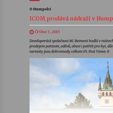
O Humpolci
ICOM prodává nádraží v Humpo
Čt Úno 5 , 2015
Developerská společnost RC Reinvest hodlá v místech
prodejem potravin, oděvů, obuvi i potřeb pro byt, d
varianty jsou dohromady celkem tři. Post Views: 0