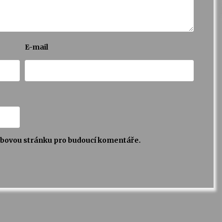
E-mail
webovou stránku pro budoucí komentáře.