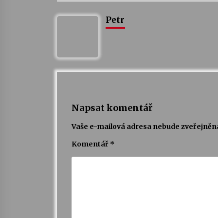
Petr
Napsat komentář
Vaše e-mailová adresa nebude zveřejněn
Komentář
*