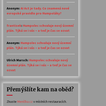
Anonym
:
AI Act je tady. Co znamená nové
evropské pravidlo pro Humpoláky?
frantisek
:
Humpolec schvaluje nový územní
plán. Týká se i vás – a teď je čas se ozvat
Anonym
:
Humpolec schvaluje nový územní
plán. Týká se i vás – a teď je čas se ozvat
Ulrich Marsch
:
Humpolec schvaluje nový
územní plán. Týká se i vás – a teď je čas se
ozvat
Přemýšlíte kam na oběd?
Zkuste
Meníčka.cz
v místních restauracích.