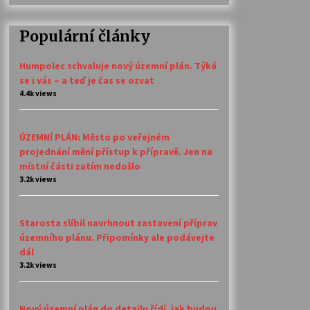
Populární články
Humpolec schvaluje nový územní plán. Týká
se i vás – a teď je čas se ozvat
4.4k views
ÚZEMNÍ PLÁN: Město po veřejném
projednání mění přístup k přípravě. Jen na
místní části zatím nedošlo
3.2k views
Starosta slíbil navrhnout zastavení příprav
územního plánu. Připomínky ale podávejte
dál
3.2k views
Nový územní plán do detailu řídí, jak budou