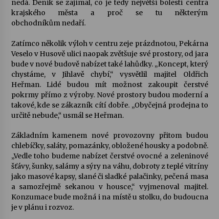
nedá. Deník se zajímal, co je tedy největší bolestí centra
krajského města a proč se tu některým
Votavžatský ploty
obchodníkům nedaří.
23. 7. 2026
Zatímco několik výloh v centru zeje prázdnotou, Pekárna
Veselo v Husově ulici naopak zvětšuje své prostory, od jara
bude v nové budově nabízet také lahůdky. „Koncept, který
Letní koncerty ve Stromovce: Rufus Miller
chystáme, v Jihlavě chybí,“ vysvětlil majitel Oldřich
22. 7. 2026
Heřman. Lidé budou mít možnost zakoupit čerstvé
pokrmy přímo z výroby. Nové prostory budou moderní a
takové, kde se zákazník cítí dobře. „Obyčejná prodejna to
Vysočinka
určitě nebude,“ usmál se Heřman.
17. 7. 2026
Základním kamenem nové provozovny přitom budou
chlebíčky, saláty, pomazánky, obložené housky a podobně.
Ozvěny prázdnin
„Vedle toho budeme nabízet čerstvé ovocné a zeleninové
14. 7. 2026
šťávy, šunky, salámy a sýry na váhu, dobroty z teplé vitríny
jako masové kapsy, slané či sladké palačinky, pečená masa
a samozřejmě sekanou v housce,“ vyjmenoval majitel.
Konzumace bude možná i na místě u stolku, do budoucna
Za kulturou kousek za Humpolec. V Želivě ožije
odkaz Josefa Čapka
je v plánu i rozvoz.
13. 7. 2026