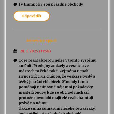
I v Humpolci jsou prázdné obchody
Odpovědět
Anonym
napsal:
28. 1. 2025 (11:58)
To je realita kterou nelze v tomto systému
změnit. Prodejny zmizely z vesnic a ve
městech to čeká také. Zejména ti malí
živnostníčci už chápou, že veskrze tvrdý a
těžký je tržní chlebíček. Mnohdy tomu
pomáhají neúnosné nájemní požadavky
majitelů budov, kde se obchod nachází,
protože novodobí majitelé realit hamtají
právě na nájmu.
Takže suma sumárum nečekejte zázraky,
bude přibývat prázdných obchodů.