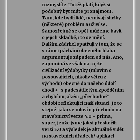
rozmyslíte. Totéž platí, když si
podobný byt máte pronajmout.
Tam, kde bydlí lidé, nemívají služby
(některé) problém a uživí se.
Samozřejmě se opět můžeme bavit
o jejich skladbě, i to se mění.
Dalším zádrhel spatřuji v tom, že se
v rámci páchání obecného blaha
argumentuje západem od nás. Ano,
zapomíná se však na to, že
civilizační výdobytky (mluvím o
posouvajících, nikoliv větru z
východu) obecně do našeho údolí
chodí +- s padesátiletým zpožděním
a chybí mi jakési „přechodné“
období reflektující naší situaci. Je to
stejné, jako se mluví o přechodu na
stavebnictví verze 4.0 – prima,
super, jenže jsme jaksi přeskočili
verzi 3.0 a výsledek je aktuálně vidět
na stavebních úřadech/ aplikaci