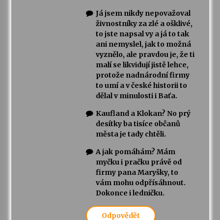
Já jsem nikdy nepovažoval
živnostníky za zlé a ošklivé,
to jste napsal vy a já to tak
ani nemyslel, jak to možná
vyznělo, ale pravdou je, že ti
malí se likvidují jistě lehce,
protože nadnárodní firmy
to umí a v české historii to
dělal v minulosti i Baťa.
Kaufland a Klokan? No prý
desítky ba tisíce občanů
města je tady chtěli.
A jak pomáhám? Mám
myčku i pračku právě od
firmy pana Maryšky, to
vám mohu odpřísáhnout.
Dokonce i ledničku.
Odpovědět