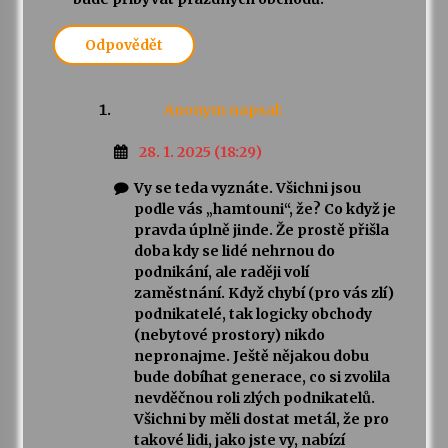
Odpovědět
Anonym
napsal:
28. 1. 2025 (18:29)
Vy se teda vyznáte. Všichni jsou
podle vás „hamtouni“, že? Co když je
pravda úplně jinde. Že prostě přišla
doba kdy se lidé nehrnou do
podnikání, ale raději volí
zaměstnání. Když chybí (pro vás zlí)
podnikatelé, tak logicky obchody
(nebytové prostory) nikdo
nepronajme. Ještě nějakou dobu
bude dobíhat generace, co si zvolila
nevděčnou roli zlých podnikatelů.
Všichni by měli dostat metál, že pro
takové lidi, jako jste vy, nabízí