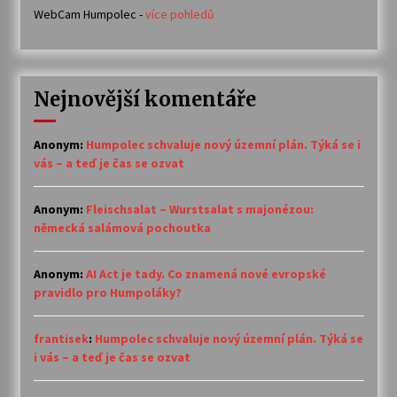
WebCam Humpolec -
více pohledů
Nejnovější komentáře
Anonym
:
Humpolec schvaluje nový územní plán. Týká se i
vás – a teď je čas se ozvat
Anonym
:
Fleischsalat – Wurstsalat s majonézou:
německá salámová pochoutka
Anonym
:
AI Act je tady. Co znamená nové evropské
pravidlo pro Humpoláky?
frantisek
:
Humpolec schvaluje nový územní plán. Týká se
i vás – a teď je čas se ozvat