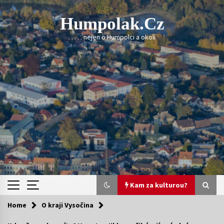
Skip
to
Humpolak.cz
content
. . . . . nejen o Humpolci a okolí
Kam za kulturou?
Home
O kraji Vysočina
Kam za kulturou?