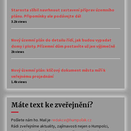
Starosta slíbil navrhnout zastavení příprav územního
plánu. Připomínky ale podávejte dál
3.2k views
Nový územní plán do detailu řídí, jak budou vypadat
domy i ploty. Přízemní dům postavíte už jen výjimečně
2k views
Nový územní plán: klíčový dokument města míří k
veřejnému projednání
1.4k views
Máte text ke zveřejnění?
Pošlete nám ho. Mail je
redakce@humpolak.cz
Rádi zveřejníme aktuality, zajímavosti nejen o Humpolci,