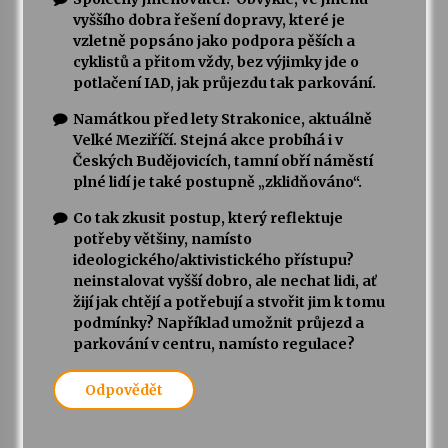
vyššího dobra řešení dopravy, které je
vzletně popsáno jako podpora pěších a
cyklistů a přitom vždy, bez výjimky jde o
potlačení IAD, jak průjezdu tak parkování.
Namátkou před lety Strakonice, aktuálně
Velké Meziříčí. Stejná akce probíhá i v
Českých Budějovicích, tamní obří náměstí
plné lidí je také postupně „zklidňováno“.
Co tak zkusit postup, který reflektuje
potřeby většiny, namísto
ideologického/aktivistického přístupu?
neinstalovat vyšší dobro, ale nechat lidi, ať
žijí jak chtějí a potřebují a stvořit jim k tomu
podmínky? Například umožnit průjezd a
parkování v centru, namísto regulace?
Odpovědět