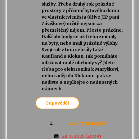
služby. Třeba druhý rok prázdné
prostory v přízemí bytového domu
ve vlastnictví města (dříve JIP paní
Záviškové) určitě nejsou za
přemrštěný nájem. Přesto prázdno.
Další obchody se už třeba změnily
na byty, nebo mají prázdné výlohy.
Svoji roli v tom sehrály také
Kaufland a Klokan. Jak pomáháte
udržovat malé obchody vy? Jdete
třeba pro elektroniku k Maryškovi,
nebo raději do Klokanu…pak se
nedivte a neplkejte o neúnosných
nájmech.
Odpovědět
Anonym
napsal:
28. 1. 2025 (20:39)