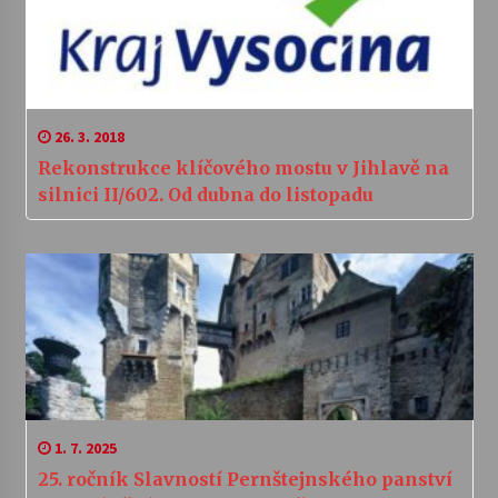
26. 3. 2018
Rekonstrukce klíčového mostu v Jihlavě na
silnici II/602. Od dubna do listopadu
1. 7. 2025
25. ročník Slavností Pernštejnského panství