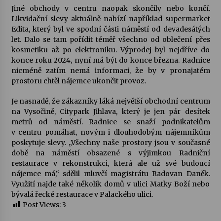
Jiné obchody v centru naopak skončily nebo končí.
Likvidační slevy aktuálně nabízí například supermarket
Varhanní recitál Michala Novenka v Klášteře
Edita, který byl ve spodní části náměstí od devadesátých
Želiv
let. Dalo se tam pořídit téměř všechno od oblečení přes
3. 7. 2026
kosmetiku až po elektroniku. Výprodej byl nejdříve do
konce roku 2024, nyní má být do konce března. Radnice
Petr Adamec – Malovaný svět
nicméně zatím nemá informaci, že by v pronajatém
30. 6. 2026
prostoru chtěl nájemce ukončit provoz.
Je nasnadě, že zákazníky láká největší obchodní centrum
na Vysočině, Citypark Jihlava, který je jen pár desítek
metrů od náměstí. Radnice se snaží podnikatelům
v centru pomáhat, novým i dlouhodobým nájemníkům
poskytuje slevy. „Všechny naše prostory jsou v současné
době na náměstí obsazené s výjimkou Radniční
restaurace v rekonstrukci, která ale už své budoucí
nájemce má,“ sdělil mluvčí magistrátu Radovan Daněk.
Využití najde také několik domů v ulici Matky Boží nebo
bývalá řecké restaurace v Palackého ulici.
Post Views:
3