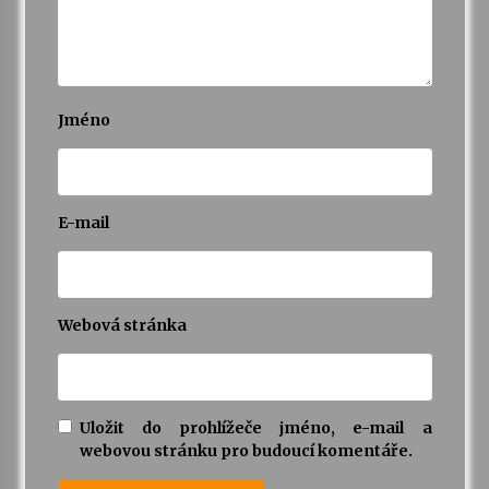
Jméno
E-mail
Webová stránka
Uložit do prohlížeče jméno, e-mail a
webovou stránku pro budoucí komentáře.