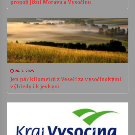
propojí jižní Moravu a Vysočinu
26. 2. 2025
Jen pár kilometrů z Veselí za vysočinskými
výhledy i k jeskyni