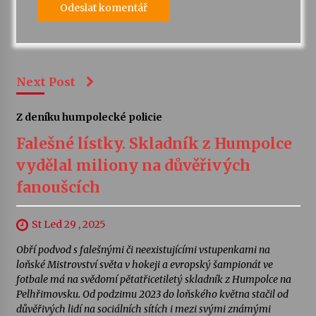
Next Post
Z deníku humpolecké policie
Falešné lístky. Skladník z Humpolce
vydělal miliony na důvěřivých
fanoušcích
St Led 29 , 2025
Obří podvod s falešnými či neexistujícími vstupenkami na
loňské Mistrovství světa v hokeji a evropský šampionát ve
fotbale má na svědomí pětatřicetiletý skladník z Humpolce na
Pelhřimovsku. Od podzimu 2023 do loňského května stačil od
důvěřivých lidí na sociálních sítích i mezi svými známými