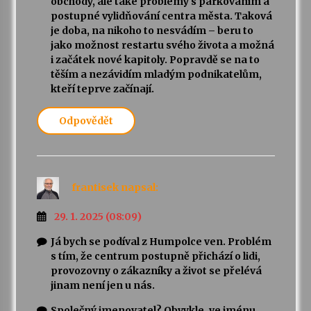
obchody, ale také problémy s parkováním a
postupné vylidňování centra města. Taková
je doba, na nikoho to nesvádím – beru to
jako možnost restartu svého života a možná
i začátek nové kapitoly. Popravdě se na to
těším a nezávidím mladým podnikatelům,
kteří teprve začínají.
Odpovědět
frantisek
napsal:
29. 1. 2025 (08:09)
Já bych se podíval z Humpolce ven. Problém
s tím, že centrum postupně přichází o lidi,
provozovny o zákazníky a život se přelévá
jinam není jen u nás.
Společný jmenovatel? Obvykle, ve jménu