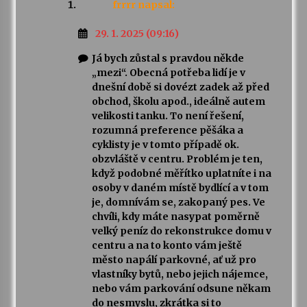
frrrr
napsal:
29. 1. 2025 (09:16)
Já bych zůstal s pravdou někde
„mezi“. Obecná potřeba lidí je v
dnešní době si dovézt zadek až před
obchod, školu apod., ideálně autem
velikosti tanku. To není řešení,
rozumná preference pěšáka a
cyklisty je v tomto případě ok.
obzvláště v centru. Problém je ten,
když podobné měřítko uplatníte i na
osoby v daném místě bydlící a v tom
je, domnívám se, zakopaný pes. Ve
chvíli, kdy máte nasypat poměrně
velký peníz do rekonstrukce domu v
centru a na to konto vám ještě
město napálí parkovné, ať už pro
vlastníky bytů, nebo jejich nájemce,
nebo vám parkování odsune někam
do nesmyslu, zkrátka si to