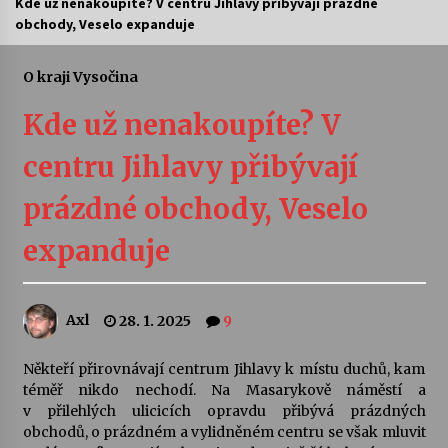
Kde už nenakoupíte? V centru Jihlavy přibývají prázdné
obchody, Veselo expanduje
Letní koncerty ve Stromovce: Ars Camerata a
Sukuba Ensemble
4. 8. 2026
O kraji Vysočina
Kde už nenakoupíte? V
Vernisáž výstavy Josefíny Duškové: Stávám se
kapkou
centru Jihlavy přibývají
30. 7. 2026
prázdné obchody, Veselo
Veselí muzikanti
30. 7. 2026
expanduje
Pozvánka na integrační festival Quijotova
Axl
28. 1. 2025
9
šedesátka: 28. 7.–1. 8. 2026
28. 7. 2026
Někteří přirovnávají centrum Jihlavy k místu duchů, kam
téměř nikdo nechodí. Na Masarykově náměstí a
Letní koncerty ve Stromovce: Kolchoz a
v přilehlých ulicicích opravdu přibývá prázdných
Jenakaši
obchodů, o prázdném a vylidněném centru se však mluvit
28. 7. 2026