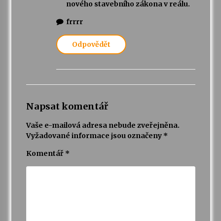
nového stavebního zákona v reálu.
frrrr
Odpovědět
Napsat komentář
Vaše e-mailová adresa nebude zveřejněna.
Vyžadované informace jsou označeny
*
Komentář
*