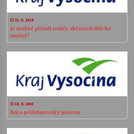
21. 9. 2018
Je možné přimět rodiče obézních dětí ke
změně?
18. 8. 2003
Boj o pelhřimovský pivovar