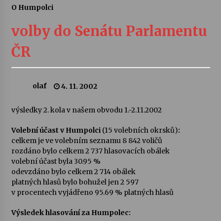
O Humpolci
Letní koncerty ve Stromovce: Ars Camerata a
Sukuba Ensemble
volby do Senátu Parlamentu
4. 8. 2026
ČR
Vernisáž výstavy Josefíny Duškové: Stávám se
kapkou
30. 7. 2026
olaf
4. 11. 2002
Veselí muzikanti
výsledky 2. kola v našem obvodu 1.-2.11.2002
30. 7. 2026
Volební účast v Humpolci
(15 volebních okrsků)
:
celkem je ve volebním seznamu 8 842 voličů
rozdáno bylo celkem 2 737 hlasovacích obálek
Pozvánka na integrační festival Quijotova
šedesátka: 28. 7.–1. 8. 2026
volební účast byla 30.95 %
28. 7. 2026
odevzdáno bylo celkem 2 714 obálek
platných hlasů bylo bohužel jen 2 597
v procentech vyjádřeno 95.69 % platných hlasů
Letní koncerty ve Stromovce: Kolchoz a
Jenakaši
Výsledek hlasování za Humpolec:
28. 7. 2026