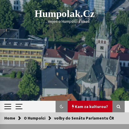
Skip
to
Humpolak.cz
content
. . . . . nejen o Humpolci a okolí
Kam za kulturou?
Home
O Humpolci
volby do Senátu Parlamentu ČR
Kam za kulturou?