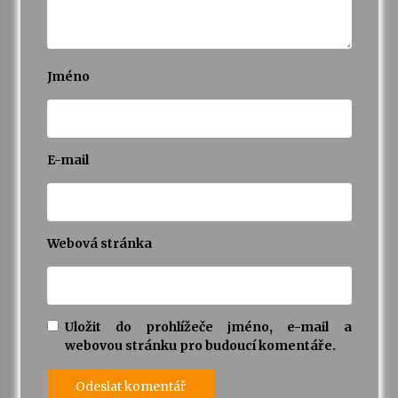
Jméno
E-mail
Webová stránka
Uložit do prohlížeče jméno, e-mail a
webovou stránku pro budoucí komentáře.