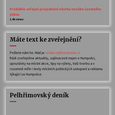
Proběhlo veřejné projednání návrhu nového územního
plánu
1.4k views
Máte text ke zveřejnění?
Pošlete nám ho. Mail je
redakce@humpolak.cz
Rádi zveřejníme aktuality, zajímavosti nejen o Humpolci,
upoutávky na místní akce, tipy na výlety, Vaši tvorbu a v
rozumné míře i texty místních politických uskupení a reklamu
týkající se Humpolce.
Pelhřimovský deník