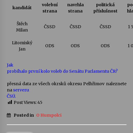
volební
navrhla
politická
po
kandidát
strana
strana
příslušnost
hl
Votavžatský ploty
23. 7. 2026
Štěch
ČSSD
ČSSD
ČSSD
1 
Milan
Letní koncerty ve Stromovce: Rufus Miller
Litomiský
ODS
ODS
ODS
1 
22. 7. 2026
Jan
Jak
Vysočinka
probíhalo první kolo voleb do Senátu Parlamentu ČR?
17. 7. 2026
přesná data ze všech okrsků okresu Pelhřimov naleznete
na
serveru
Ozvěny prázdnin
ČSÚ.
14. 7. 2026
Post Views:
45
Posted in
O Humpolci
Za kulturou kousek za Humpolec. V Želivě ožije
odkaz Josefa Čapka
13. 7. 2026