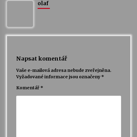
olaf
Varhanní recitál Michala Novenka v Klášteře
Želiv
3. 7. 2026
Petr Adamec – Malovaný svět
30. 6. 2026
Napsat komentář
Vaše e-mailová adresa nebude zveřejněna.
Vyžadované informace jsou označeny
*
Komentář
*