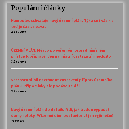
Populární články
Humpolec schvaluje nový územní plán. Týká se i vás – a
teď je čas se ozvat
4.4k views
ÚZEMNÍ PLÁN: Město po veřejném projednání mění
přístup k přípravě. Jen na místní části zatím nedošlo
3.2k views
Starosta slíbil navrhnout zastavení příprav územního
plánu. Připomínky ale podávejte dál
3.2k views
Nový územní plán do detailu řídí, jak budou vypadat
domy i ploty. Přízemní dům postavíte už jen výjimečně
2k views