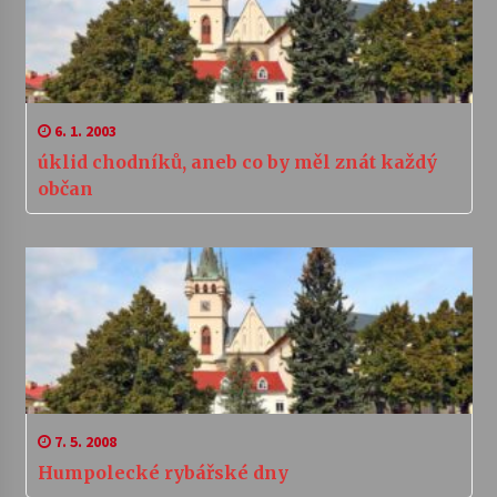
6. 1. 2003
úklid chodníků, aneb co by měl znát každý
občan
7. 5. 2008
Humpolecké rybářské dny