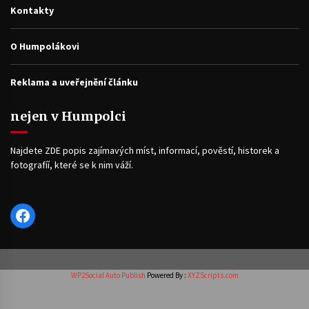
Kontakty
O Humpolákovi
Reklama a uveřejnění článku
nejen v Humpolci
Najdete ZDE popis zajímavých míst, informací, pověstí, historek a
fotografíí, které se k nim váží.
Facebook
WP2Social Auto Publish
Powered By :
XYZScripts.com