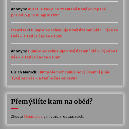
Anonym
:
AI Act je tady. Co znamená nové evropské
pravidlo pro Humpoláky?
frantisek
:
Humpolec schvaluje nový územní plán. Týká se
i vás – a teď je čas se ozvat
Anonym
:
Humpolec schvaluje nový územní plán. Týká se i
vás – a teď je čas se ozvat
Ulrich Marsch
:
Humpolec schvaluje nový územní plán.
Týká se i vás – a teď je čas se ozvat
Přemýšlíte kam na oběd?
Zkuste
Meníčka.cz
v místních restauracích.