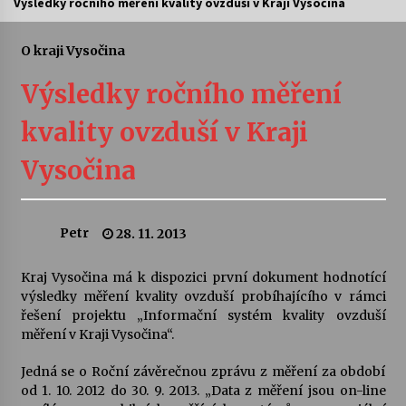
Výsledky ročního měření kvality ovzduší v Kraji Vysočina
Letní koncerty ve Stromovce: Ars Camerata a
Sukuba Ensemble
O kraji Vysočina
4. 8. 2026
Výsledky ročního měření
Vernisáž výstavy Josefíny Duškové: Stávám se
kvality ovzduší v Kraji
kapkou
30. 7. 2026
Vysočina
Veselí muzikanti
30. 7. 2026
Petr
28. 11. 2013
Kraj Vysočina má k dispozici první dokument hodnotící
Pozvánka na integrační festival Quijotova
šedesátka: 28. 7.–1. 8. 2026
výsledky měření kvality ovzduší probíhajícího v rámci
28. 7. 2026
řešení projektu „Informační systém kvality ovzduší
měření v Kraji Vysočina“.
Letní koncerty ve Stromovce: Kolchoz a
Jedná se o Roční závěrečnou zprávu z měření za období
Jenakaši
od 1. 10. 2012 do 30. 9. 2013. „Data z měření jsou on-line
28. 7. 2026