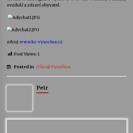
ovzduší a zdraví obyvatel.
zdroj:
www.kr-vysocina.cz
Post Views:
1
Posted in
O kraji Vysočina
Petr