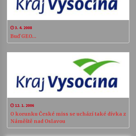
3. 4. 2008
Buď GEO…
12. 1. 2006
O korunku České miss se uchází také dívka z
Náměště nad Oslavou