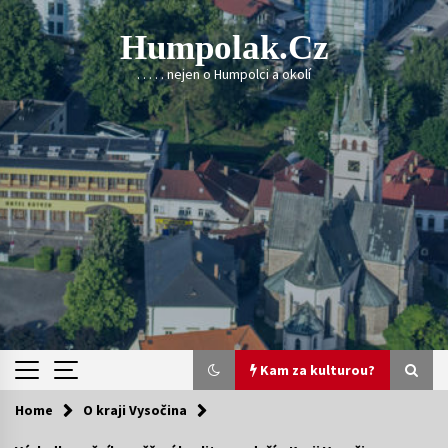
Skip
to
Humpolak.cz
content
. . . . . nejen o Humpolci a okolí
Kam za kulturou?
Home
O kraji Vysočina
Kam za kulturou?