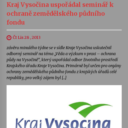
Kraj Vysočina uspořádal seminář k
ochraně zemědělského půdního
fondu
Čt Lis 28 , 2013
závěru minulého týdne se v sídle Kraje Vysočina uskutečnil
odborný seminář na téma „Věda a výzkum v praxi – ochrana
půdy na Vysočině“, který uspořádal odbor životního prostředí
Krajského úřadu Kraje Vysočina. Primárně byl určen pro orgány
ochrany zemědělského půdního fondu z krajských úřadů celé
republiky, pro velký zájem byl […]