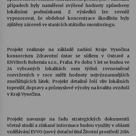
případech byly naměřené zvýšené hodnoty způsobeny
lokálními podmínkami. Z výsledků lze rovněž
Varhanní recitál Michala Novenka v Klášteře
vypozorovat, že obdobné koncentrace škodlivin byly
Želiv
zjištěny zároveň ve stanicích státního monitoringu.
3. 7. 2026
Petr Adamec – Malovaný svět
30. 6. 2026
Projekt realizuje na základě zadání Kraje Vysočina
konsorcium Zdravotní ústav se sídlem v Ostravě a
ENVItech Bohemia s.r.o., Praha. Po dobu 5 let se budou ve
24 vybraných lokalitách osm týdnů rovnoměrně
rozvržených v roce měřit hodnoty nejvýznamnějších
znečišťujících látek. Projekt detailně řeší vliv lokálních
topenišť, dopravy a průmyslové výroby na kvalitu ovzduší
v Kraji Vysočina.
Projekt navazuje na řadu strategických dokumentů
včetně studií a získané informace budou využity v oblasti
vzdělávání EVVO (nový dotační titul Životní prostředí 2014