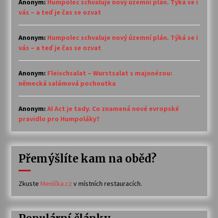
Anonym
:
Humpolec schvaluje nový územní plán. Týká se i
vás – a teď je čas se ozvat
Anonym
:
Humpolec schvaluje nový územní plán. Týká se i
vás – a teď je čas se ozvat
Anonym
:
Fleischsalat – Wurstsalat s majonézou:
německá salámová pochoutka
Anonym
:
AI Act je tady. Co znamená nové evropské
pravidlo pro Humpoláky?
Přemýšlíte kam na oběd?
Zkuste
Meníčka.cz
v místních restauracích.