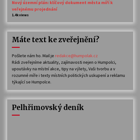
Nový územní plán: klíčový dokument města míří k
veřejnému projednání
1.4k views
Máte text ke zveřejnění?
Pošlete nám ho. Mail je
redakce@humpolak.cz
Rádi zveřejníme aktuality, zajímavosti nejen o Humpolci,
upoutávky na místní akce, tipy na výlety, Vaši tvorbu a v
rozumné míře i texty místních politických uskupení a reklamu
týkající se Humpolce.
Pelhřimovský deník