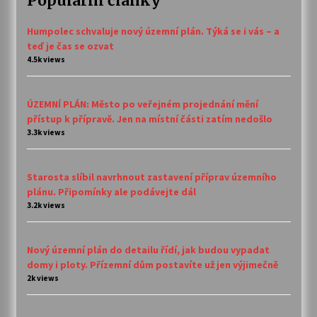
Populární články
Humpolec schvaluje nový územní plán. Týká se i vás – a
teď je čas se ozvat
4.5k views
ÚZEMNÍ PLÁN: Město po veřejném projednání mění
přístup k přípravě. Jen na místní části zatím nedošlo
3.3k views
Starosta slíbil navrhnout zastavení příprav územního
plánu. Připomínky ale podávejte dál
3.2k views
Nový územní plán do detailu řídí, jak budou vypadat
domy i ploty. Přízemní dům postavíte už jen výjimečně
2k views