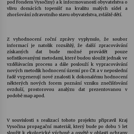
pod Fondem Vysočiny) a k informovanosti obyvatelstva o
vlivu domácích topenišť na kvalitu malých sídel a
zhoršování zdravotního stavu obyvatelstva, zvláště dětí.
Z vyhodnocení roční zprávy vyplynulo, že soubor
informací je natolik rozsáhlý, že další zpracovávání
získaných dat bude možné provádět pouze
sofistikovanými metodami, které budou sloužit jednak ve
vzdělávacím procesu a dále poslouží k vypracovávání
nových metodik hodnocení území pro ČR a v neposlední
řadě vygenerují nové znalosti k dokonalému hodnocení
některých nových forem poznání vzniku znečišťování
ovzduší, prostorovou analýzu dat prezentovanou v
podobě map apod.
V souvislosti s realizací tohoto projektu připravil Kraj
Vysočina propagační materiál, který bude po dobu 5 let
sloužit k ekologické výchově a osvětě v oblasti ochrany