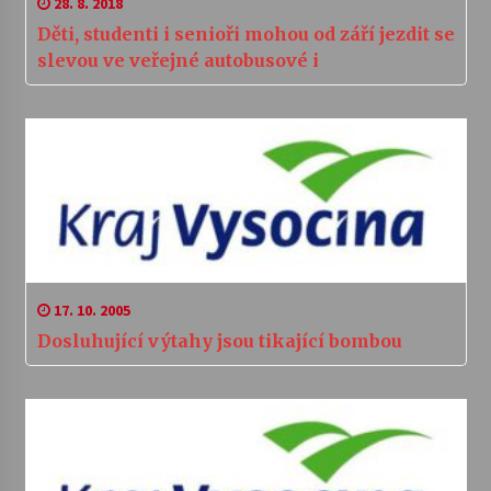
28. 8. 2018
Děti, studenti i senioři mohou od září jezdit se
slevou ve veřejné autobusové i
17. 10. 2005
Dosluhující výtahy jsou tikající bombou