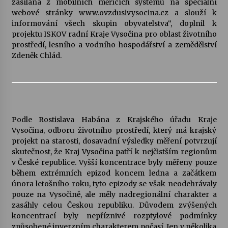
zasílána z mobilních měřících systémů na speciální
webové stránky www.ovzdusivysocina.cz a slouží k
Votavžatský ploty
informování všech skupin obyvatelstva“, doplnil k
23. 7. 2026
projektu ISKOV radní Kraje Vysočina pro oblast životního
prostředí, lesního a vodního hospodářství a zemědělství
Zdeněk Chlád.
Letní koncerty ve Stromovce: Rufus Miller
22. 7. 2026
Vysočinka
Podle Rostislava Habána z Krajského úřadu Kraje
17. 7. 2026
Vysočina, odboru životního prostředí, který má krajský
projekt na starosti, dosavadní výsledky měření potvrzují
skutečnost, že Kraj Vysočina patří k nejčistším regionům
Ozvěny prázdnin
v České republice. Vyšší koncentrace byly měřeny pouze
14. 7. 2026
během extrémních epizod koncem ledna a začátkem
února letošního roku, tyto epizody se však neodehrávaly
pouze na Vysočině, ale měly nadregionální charakter a
zasáhly celou Českou republiku. Důvodem zvýšených
Za kulturou kousek za Humpolec. V Želivě ožije
odkaz Josefa Čapka
koncentrací byly nepříznivé rozptylové podmínky
13. 7. 2026
způsobené inverzním charakterem počasí. Jen v několika