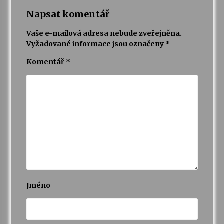
Napsat komentář
Vaše e-mailová adresa nebude zveřejněna.
Vyžadované informace jsou označeny
*
Komentář
*
Jméno