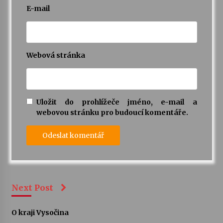
E-mail
Webová stránka
Uložit do prohlížeče jméno, e-mail a
webovou stránku pro budoucí komentáře.
Next Post
O kraji Vysočina