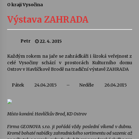
O kraji Vysočina
Letní koncerty ve Stromovce: Ars Camerata a
Sukuba Ensemble
Výstava ZAHRADA
4. 8. 2026
Vernisáž výstavy Josefíny Duškové: Stávám se
Petr
22. 4. 2015
kapkou
30. 7. 2026
Každým rokem na jaře se zahrádkáři i široká veřejnost z
celé Vysočiny schází v prostorách Kulturního domu
Veselí muzikanti
Ostrov v Havlíčkově Brodě na tradiční výstavě ZAHRADA
30. 7. 2026
Pátek
24.04.2015
–
Neděle
26.04.2015
Pozvánka na integrační festival Quijotova
šedesátka: 28. 7.–1. 8. 2026
28. 7. 2026
Místo konání: Havlíčkův Brod, KD Ostrov
Letní koncerty ve Stromovce: Kolchoz a
Firma GEONOVA s.r.o. ji pořádá vždy poslední víkend v dubnu.
Jenakaši
Kromě bohaté nabídky zahradnického sortimentu od sazenic až
28. 7. 2026