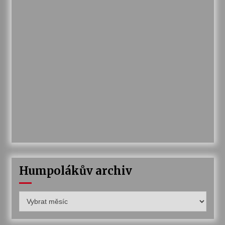
Humpolákův archiv
Humpolákův
archiv