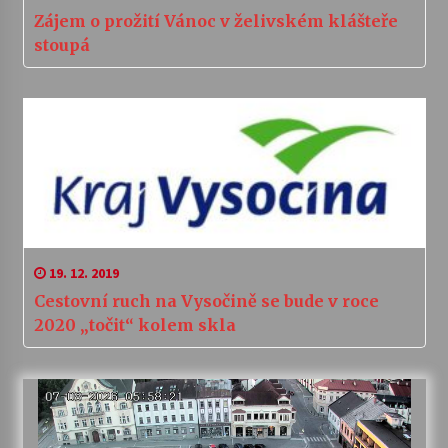
Zájem o prožití Vánoc v želivském klášteře
stoupá
19. 12. 2019
Cestovní ruch na Vysočině se bude v roce
2020 „točit“ kolem skla