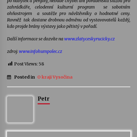
po nábytek a pergoly, nebude chybět ani poradenská služba pro
zahrádkáře, celodenní kulturní program se sobotním
Votavžatský ploty
ohňostrojem a soutěže pro návštěvníky o hodnotné ceny.
23. 7. 2026
Rovněž tak dostane drobnou odměnu od vystavovatelů každý,
kdo projde brány výstavy jako pětistý v pořadí.
Další informace se dozvíte na
www.zlatyceskyrucicky.cz
Letní koncerty ve Stromovce: Rufus Miller
22. 7. 2026
zdroj:
www.infohumpolec.cz
Post Views:
58
Vysočinka
17. 7. 2026
Posted in
O kraji Vysočina
Ozvěny prázdnin
Petr
14. 7. 2026
Za kulturou kousek za Humpolec. V Želivě ožije
odkaz Josefa Čapka
13. 7. 2026