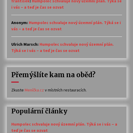
frantisek
:
Humpolec schvaluje nový územní plán. Týká se
i vás – a teď je čas se ozvat
Anonym
:
Humpolec schvaluje nový územní plán. Týká se i
vás – a teď je čas se ozvat
Ulrich Marsch
:
Humpolec schvaluje nový územní plán.
Týká se i vás – a teď je čas se ozvat
Přemýšlíte kam na oběd?
Zkuste
Meníčka.cz
v místních restauracích.
Populární články
Humpolec schvaluje nový územní plán. Týká se i vás – a
teď je čas se ozvat