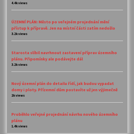
4.4k views
ÚZEMNÍ PLÁN: Město po veřejném projednání mění
přístup k přípravě. Jen na místní části zatím nedošlo
3.2k views
Starosta slíbil navrhnout zastavení příprav územního
plánu. Připomínky ale podávejte dál
3.2k views
Nový územní plán do detailu řídí, jak budou vypadat
domy i ploty. Přízemní dům postavíte už jen výjimečně
2k views
Proběhlo veřejné projednání návrhu nového územního
plánu
1.4k views