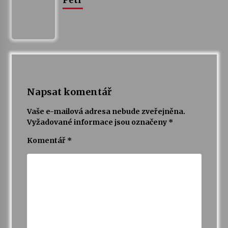
Petr
Napsat komentář
Vaše e-mailová adresa nebude zveřejněna.
Vyžadované informace jsou označeny
*
Komentář
*