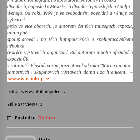
k malbě a scénografii. Po absolutoriu působil v několika
divadlech, naposled v Městských divadlech pražských u Adolfa
Weniga. Od roku 1969 je ve svobodném povolání a věnuje se
výtvarné
práci ve více oborech. Je autorem četných muzejních expozic,
mimo jiné
spolupracoval i na těch humpoleckých a spolupracovníkem
několika
českých výstavních organizací. Byl autorem mnoha oficiálních
expozic ČR
v zahraničí. Vlastní tvorbu prezentoval od roku 1964 na mnoha
samotných i skupinových výstavách doma i za hranicemi. –
www.ivosoukup.cz
zdroj: www.infohumpolec.cz
Post Views:
0
Posted in
Kultura