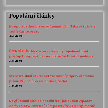
Populární články
Humpolec schvaluje nový územní plán. Týká se i vás – a
teď je čas se ozvat
4.5k views
ÚZEMNÍ PLÁN: Město po veřejném projednání mění
přístup k přípravě. Jen na místní části zatím nedošlo
3.3k views
Starosta slíbil navrhnout zastavení příprav územního
plánu. Připomínky ale podávejte dál
3.2k views
Nový územní plán do detailu řídí, jak budou vypadat
domy i ploty. Přízemní dům postavíte už jen výjimečně