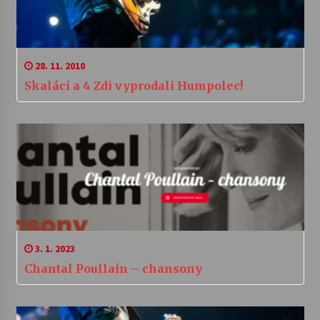
28. 11. 2010
Skaláci a 4 Zdi vyprodali Humpolec!
3. 1. 2023
Chantal Poullain – chansony