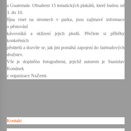
a Guatemale. Obsahem 15 tematických plakátů, které budou od
3. do 10.
Votavžatský ploty
23. 7. 2026
října viset na stromech v parku, jsou zajímavé informace
o pěstování
kávovníků a sklízení jejich plodů. Přečtete si příběhy
Letní koncerty ve Stromovce: Rufus Miller
konkrétních
22. 7. 2026
pěstitelů a dozvíte se, jak jim pomáhá zapojení do fairtradových
družstev.
Vše je doplněno fotografiemi, jejichž autorem je Stanislav
Vysočinka
Komínek
17. 7. 2026
z organizace NaZemi.
Ozvěny prázdnin
14. 7. 2026
Za kulturou kousek za Humpolec. V Želivě ožije
Kontakt
odkaz Josefa Čapka
13. 7. 2026