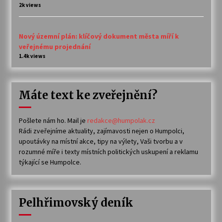
2k views
Nový územní plán: klíčový dokument města míří k
veřejnému projednání
1.4k views
Máte text ke zveřejnění?
Pošlete nám ho. Mail je
redakce@humpolak.cz
Rádi zveřejníme aktuality, zajímavosti nejen o Humpolci,
upoutávky na místní akce, tipy na výlety, Vaši tvorbu a v
rozumné míře i texty místních politických uskupení a reklamu
týkající se Humpolce.
Pelhřimovský deník