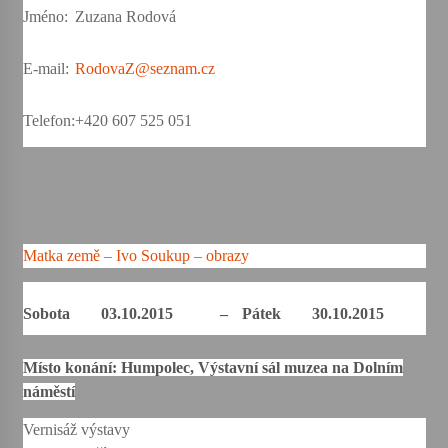
Jméno:
Zuzana Rodová
Varhanní recitál Michala Novenka v Klášteře
Želiv
E-mail:
RodovaZ@seznam.cz
3. 7. 2026
Telefon:
+420 607 525 051
Petr Adamec – Malovaný svět
30. 6. 2026
Matka země – Ivo Soukup – obrazy
Sobota
03.10.2015
–
Pátek
30.10.2015
Místo konání: Humpolec, Výstavní sál muzea na Dolním
náměstí
Vernisáž výstavy