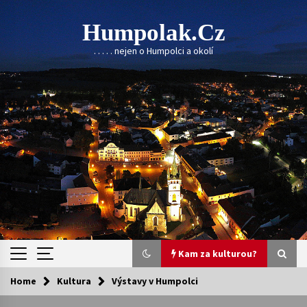
Skip
to
Humpolak.cz
content
. . . . . nejen o Humpolci a okolí
Kam za kulturou?
Home
Kultura
Výstavy v Humpolci
Kam za kulturou?