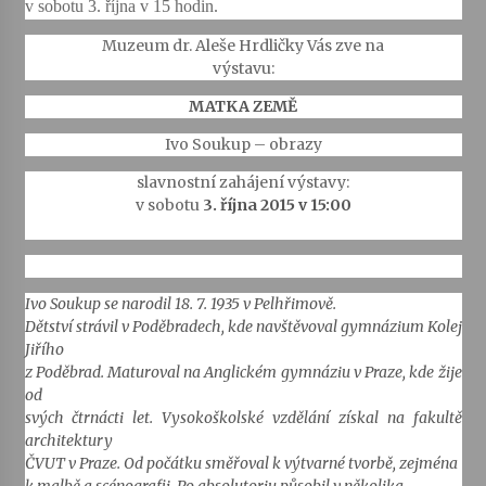
v sobotu 3. října v 15 hodin.
Muzeum dr. Aleše Hrdličky Vás zve na
výstavu:
MATKA ZEMĚ
Ivo Soukup – obrazy
slavnostní zahájení výstavy:
v sobotu
3. října 2015 v 15:00
Ivo Soukup se narodil 18. 7. 1935 v Pelhřimově.
Dětství strávil v Poděbradech, kde navštěvoval gymnázium Kolej
Jiřího
z Poděbrad. Maturoval na Anglickém gymnáziu v Praze, kde žije
od
svých čtrnácti let. Vysokoškolské vzdělání získal na fakultě
architektury
ČVUT v Praze. Od počátku směřoval k výtvarné tvorbě, zejména