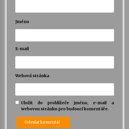
Jméno
E-mail
Webová stránka
Uložit do prohlížeče jméno, e-mail a
webovou stránku pro budoucí komentáře.