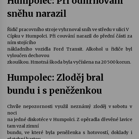
Humpolec: Při odhrnování
sněhu narazil
Varhanní recitál Michala Novenka v Klášteře
Želiv
3. 7. 2026
Řidič pracovního stroje vyhrnoval sníh ve středu v ulici V
Cípku v Humpolci. Při couvání narazil do přední části za
ním stojícího
Petr Adamec – Malovaný svět
nákladního vozidla Ford Transit. Alkohol u řidiče byl
30. 6. 2026
vyloučen dechovou
zkouškou. Hmotná škoda byla vyčíslena na 20 500 korun.
Humpolec: Zloděj bral
bundu i s peněženkou
Chvíle nepozornosti využil neznámý zloděj v sobotu v
noci
na jedné diskotéce v Humpolci. Z opěradla dřevěné lavice
tam vzal zimní
bundu, ve které byla peněženka s hotovostí, doklady i