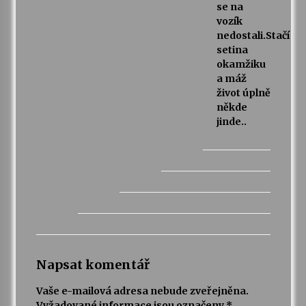
se na
vozík
nedostali.Stačí
setina
okamžiku
a máž
život úplně
někde
jinde..
Napsat komentář
Vaše e-mailová adresa nebude zveřejněna.
Vyžadované informace jsou označeny
*