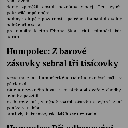
Spolkovém
domě zpeněžil dosud neznámý zloděj. Ten využil
Votavžatský ploty
pokročilé popůlnoční
23. 7. 2026
hodiny i otupělé pozornosti společnosti a sáhl do volně
odloženého saka
pro mobilní telefon iPhone. Škoda činí sedmnáct tisíc
korun.
Letní koncerty ve Stromovce: Rufus Miller
22. 7. 2026
Humpolec: Z barové
zásuvky sebral tři tisícovky
Vysočinka
17. 7. 2026
Restaurace na humpoleckém Dolním náměstí měla v
pátek nad
ránem nezvaného hosta. Ten překonal dveře z chodby,
Ozvěny prázdnin
uvnitř si posvítil
14. 7. 2026
na barový pult, z něhož vytrhl zásuvku a vybral z ní
peníze. V tu dobu
tam byly tři tisícovky. Nic dalšího se neztratilo.
Za kulturou kousek za Humpolec. V Želivě ožije
odkaz Josefa Čapka
13. 7. 2026