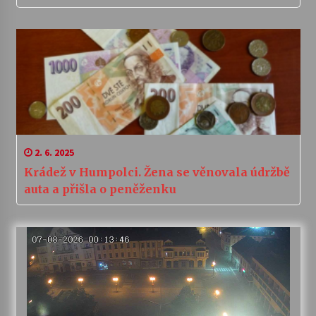
2. 6. 2025
Krádež v Humpolci. Žena se věnovala údržbě
auta a přišla o peněženku