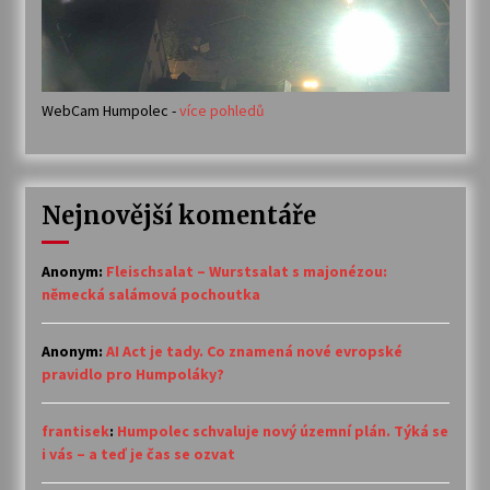
WebCam Humpolec -
více pohledů
Nejnovější komentáře
Anonym
:
Fleischsalat – Wurstsalat s majonézou:
německá salámová pochoutka
Anonym
:
AI Act je tady. Co znamená nové evropské
pravidlo pro Humpoláky?
frantisek
:
Humpolec schvaluje nový územní plán. Týká se
i vás – a teď je čas se ozvat