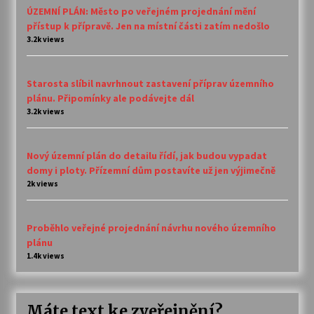
ÚZEMNÍ PLÁN: Město po veřejném projednání mění
přístup k přípravě. Jen na místní části zatím nedošlo
3.2k views
Starosta slíbil navrhnout zastavení příprav územního
plánu. Připomínky ale podávejte dál
3.2k views
Nový územní plán do detailu řídí, jak budou vypadat
domy i ploty. Přízemní dům postavíte už jen výjimečně
2k views
Proběhlo veřejné projednání návrhu nového územního
plánu
1.4k views
Máte text ke zveřejnění?