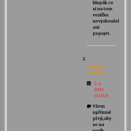
hlupák co
si na tom
vozíčku
nevyzkoušel
ani
popojet.
Anonym
napsal:
2. 2.
2012
(12:02)
Všem
upřímně
přeji,aby
se na
vozík