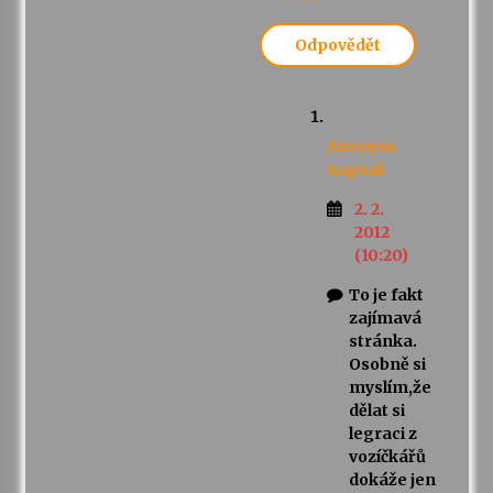
Odpovědět
Anonym
napsal:
2. 2.
2012
(10:20)
To je fakt
zajímavá
stránka.
Osobně si
myslím,že
dělat si
legraci z
vozíčkářů
dokáže jen