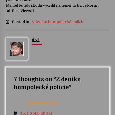
platební kartou.
Majitel bundy škodu vyčíslil na téměř tři tisíce korun.
Post Views:
1
Posted in
Z deníku humpolecké policie
Axl
7 thoughts on “
Z deníku
humpolecké policie
”
Anonym
napsal:
30. 1. 2012 (20:32)