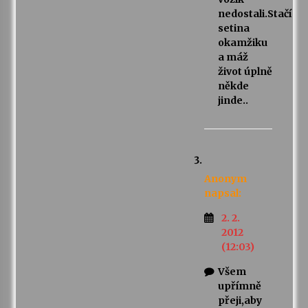
nedostali.Stačí
setina
okamžiku
a máž
život úplně
někde
jinde..
Anonym
napsal:
2. 2.
2012
(12:03)
Všem
upřímně
přeji,aby