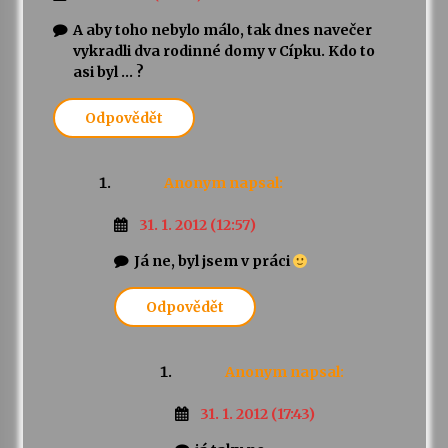
A aby toho nebylo málo, tak dnes navečer
vykradli dva rodinné domy v Cípku. Kdo to
asi byl … ?
Odpovědět
Anonym
napsal:
31. 1. 2012 (12:57)
Já ne, byl jsem v práci
Odpovědět
Anonym
napsal:
31. 1. 2012 (17:43)