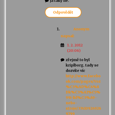
já taky ne.
Odpovědět
Anonym
napsal:
1. 2. 2012
(20:06)
zřejmě to byl
kriplborg. tady se
dozvíte víc
http://www.facebo
ok.com/pages/Voz
%C3%AD%C4%8
Dk%C3%A1%C5%
99i-lid%C3%A9-
nebo-
stroje/37410924926
9799