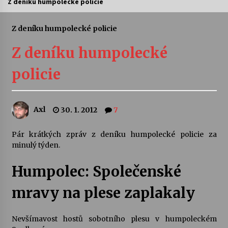
Z deníku humpolecké policie
Letní koncerty ve Stromovce: Ars Camerata a
Sukuba Ensemble
Z deníku humpolecké policie
4. 8. 2026
Z deníku humpolecké
Vernisáž výstavy Josefíny Duškové: Stávám se
policie
kapkou
30. 7. 2026
Axl
30. 1. 2012
7
Veselí muzikanti
30. 7. 2026
Pár krátkých zpráv z deníku humpolecké policie za
minulý týden.
Pozvánka na integrační festival Quijotova
šedesátka: 28. 7.–1. 8. 2026
Humpolec: Společenské
28. 7. 2026
mravy na plese zaplakaly
Letní koncerty ve Stromovce: Kolchoz a
Jenakaši
Nevšímavost hostů sobotního plesu v humpoleckém
28. 7. 2026