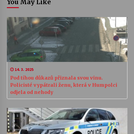
You May Like
14. 3. 2025
Pod tíhou důkazů přiznala svou vinu.
Policisté vypátrali ženu, která v Humpolci
odjela od nehody