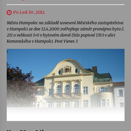
Po Led 30 , 2012
Město Humpolec na základě usnesení Městského zastupitelstva
v Humpolci ze dne 12.4.2000 zvěřejňuje záměr pronájmu bytu č.
211 o velikosti 1+0 v bytovém domě číslo popisné 1353 v ulici
Komenského v Humpolci. Post Views: 1