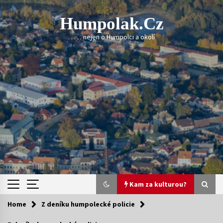
Skip
to
Humpolak.cz
content
. . . . . nejen o Humpolci a okolí
Kam za kulturou?
Home
Z deníku humpolecké policie
Kam za kulturou?