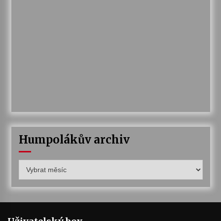
Humpolákův archiv
Humpolákův
archiv