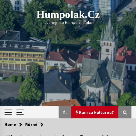
Skip
to
Humpolak.cz
content
. . . . . nejen o Humpolci a okolí
Kam za kulturou?
Home
Různé
Kam za kulturou?