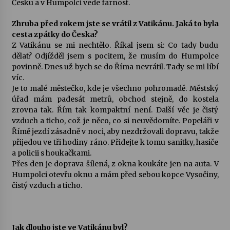
Česku a v Humpolci vede farnost.
Votavžatský ploty
Zhruba před rokem jste se vrátil z Vatikánu. Jaká to byla
23. 7. 2026
cesta zpátky do Česka?
Z Vatikánu se mi nechtělo. Říkal jsem si: Co tady budu
dělat? Odjížděl jsem s pocitem, že musím do Humpolce
povinně. Dnes už bych se do Říma nevrátil. Tady se mi líbí
Letní koncerty ve Stromovce: Rufus Miller
víc.
22. 7. 2026
Je to malé městečko, kde je všechno pohromadě. Městský
úřad mám padesát metrů, obchod stejně, do kostela
zrovna tak. Řím tak kompaktní není. Další věc je čistý
Vysočinka
vzduch a ticho, což je něco, co si neuvědomíte. Popeláři v
17. 7. 2026
Římě jezdí zásadně v noci, aby nezdržovali dopravu, takže
přijedou ve tři hodiny ráno. Přidejte k tomu sanitky, hasiče
a policii s houkačkami.
Ozvěny prázdnin
Přes den je doprava šílená, z okna koukáte jen na auta. V
14. 7. 2026
Humpolci otevřu oknu a mám před sebou kopce Vysočiny,
čistý vzduch a ticho.
Za kulturou kousek za Humpolec. V Želivě ožije
odkaz Josefa Čapka
Jak dlouho jste ve Vatikánu byl?
13. 7. 2026