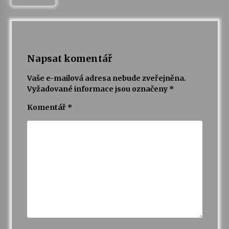
Napsat komentář
Vaše e-mailová adresa nebude zveřejněna.
Vyžadované informace jsou označeny
*
Komentář
*