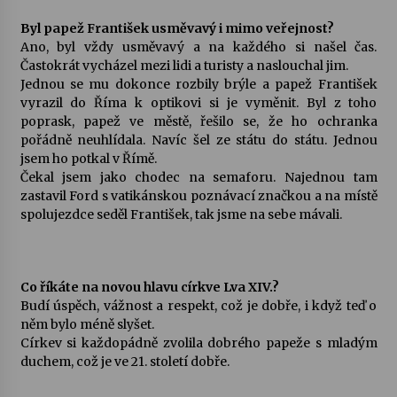
Byl papež František usměvavý i mimo veřejnost?
Ano, byl vždy usměvavý a na každého si našel čas.
Častokrát vycházel mezi lidi a turisty a naslouchal jim.
Jednou se mu dokonce rozbily brýle a papež František
vyrazil do Říma k optikovi si je vyměnit. Byl z toho
poprask, papež ve městě, řešilo se, že ho ochranka
pořádně neuhlídala. Navíc šel ze státu do státu. Jednou
jsem ho potkal v Římě.
Čekal jsem jako chodec na semaforu. Najednou tam
zastavil Ford s vatikánskou poznávací značkou a na místě
spolujezdce seděl František, tak jsme na sebe mávali.
Co říkáte na novou hlavu církve Lva XIV.?
Budí úspěch, vážnost a respekt, což je dobře, i když teď o
něm bylo méně slyšet.
Církev si každopádně zvolila dobrého papeže s mladým
duchem, což je ve 21. století dobře.