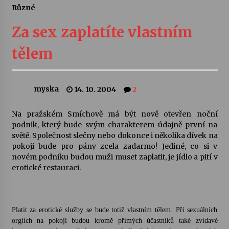
Různé
Letní koncerty ve Stromovce: Ars Camerata a
Sukuba Ensemble
Za sex zaplatíte vlastním
4. 8. 2026
tělem
Vernisáž výstavy Josefíny Duškové: Stávám se
kapkou
30. 7. 2026
myska
14. 10. 2004
2
Veselí muzikanti
Na pražském Smíchově má být nově otevřen noční
30. 7. 2026
podnik, který bude svým charakterem údajně první na
světě. Společnost slečny nebo dokonce i několika dívek na
pokoji bude pro pány zcela zadarmo! Jediné, co si v
novém podniku budou muži muset zaplatit, je jídlo a pití v
Pozvánka na integrační festival Quijotova
šedesátka: 28. 7.–1. 8. 2026
erotické restauraci.
28. 7. 2026
Letní koncerty ve Stromovce: Kolchoz a
Platit za erotické služby se bude totiž vlastním tělem. Při sexuálních
Jenakaši
orgiích na pokoji budou kromě přímých účastníků také zvídavé
28. 7. 2026