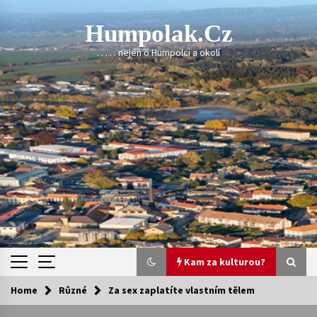
Skip
to
Humpolak.cz
content
. . . . . nejen o Humpolci a okolí
Kam za kulturou?
Home
Různé
Za sex zaplatíte vlastním tělem
Kam za kulturou?