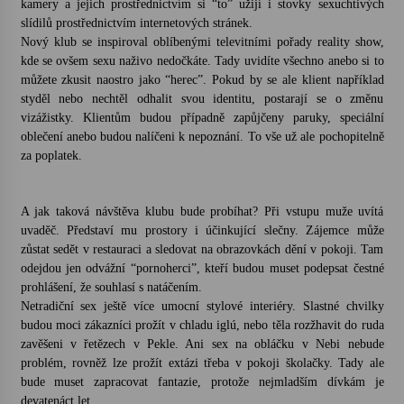
kamery a jejich prostřednictvím si “to” užijí i stovky sexuchtivých
slídilů prostřednictvím internetových stránek.
Votavžatský ploty
Nový klub se inspiroval oblíbenými televitními pořady reality show,
23. 7. 2026
kde se ovšem sexu naživo nedočkáte. Tady uvidíte všechno anebo si to
můžete zkusit naostro jako “herec”. Pokud by se ale klient například
styděl nebo nechtěl odhalit svou identitu, postarají se o změnu
vizážistky. Klientům budou případně zapůjčeny paruky, speciální
Letní koncerty ve Stromovce: Rufus Miller
oblečení anebo budou nalíčeni k nepoznání. To vše už ale pochopitelně
22. 7. 2026
za poplatek.
Vysočinka
A jak taková návštěva klubu bude probíhat? Při vstupu muže uvítá
17. 7. 2026
uvaděč. Představí mu prostory i účinkující slečny. Zájemce může
zůstat sedět v restauraci a sledovat na obrazovkách dění v pokoji. Tam
odejdou jen odvážní “pornoherci”, kteří budou muset podepsat čestné
Ozvěny prázdnin
prohlášení, že souhla
s
í s natáčením.
14. 7. 2026
Netradiční sex ještě více umocní stylové interiéry. Slastné chvilky
budou moci zákazníci prožít v chladu iglú, nebo těla rozžhavit do ruda
zavěšeni v řetězech v Pekle. Ani sex na obláčku v Nebi nebude
problém, rovněž lze prožít extázi třeba v pokoji školačky. Tady ale
Za kulturou kousek za Humpolec. V Želivě ožije
odkaz Josefa Čapka
bude muset zapracovat fantazie, protože nejmladším dívkám je
13. 7. 2026
devatenáct let.