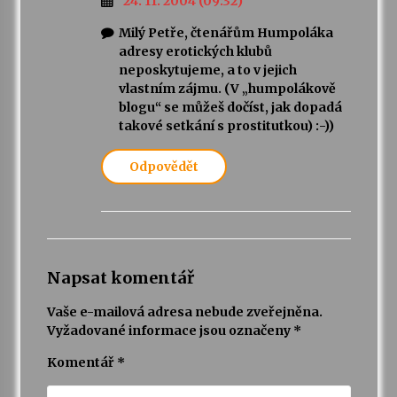
24. 11. 2004 (09:32)
Milý Petře, čtenářům Humpoláka
adresy erotických klubů
neposkytujeme, a to v jejich
vlastním zájmu. (V „humpolákově
blogu“ se můžeš dočíst, jak dopadá
takové setkání s prostitutkou) :-))
Odpovědět
Napsat komentář
Vaše e-mailová adresa nebude zveřejněna.
Vyžadované informace jsou označeny
*
Komentář
*