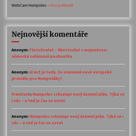
WebCam Humpolec -
více pohledů
Nejnovější komentáře
Anonym
:
Fleischsalat – Wurstsalat s majonézou:
německá salámová pochoutka
Anonym
:
AI Act je tady. Co znamená nové evropské
pravidlo pro Humpoláky?
frantisek
:
Humpolec schvaluje nový územní plán. Týká se
i vás – a teď je čas se ozvat
Anonym
:
Humpolec schvaluje nový územní plán. Týká se i
vás – a teď je čas se ozvat