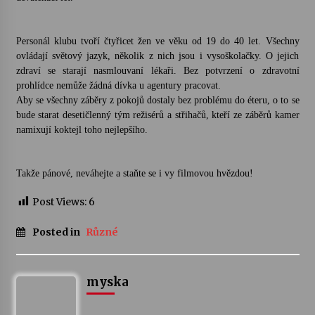
Varhanní recitál Michala Novenka v Klášteře
Personál klubu tvoří čtyřicet žen ve věku od 19 do 40 let. Všechny
Želiv
ovládají světový jazyk, několik z nich jsou i vysoškolačky. O jejich
3. 7. 2026
zdraví se starají nasmlouvaní lékaři. Bez potvrzení o zdravotní
prohlídce nemůže žádná dívka u agentury pracovat.
Petr Adamec – Malovaný svět
Aby se všechny záběry z pokojů dostaly bez problému do éteru, o to se
30. 6. 2026
bude starat desetičlenný tým režisérů a střihačů, kteří ze záběrů kamer
namixují kokte
jl toho nejlepšího.
Takže pánové, neváhejte a staňte se i vy filmovou hvězdou!
Post Views:
6
Posted in
Různé
myska