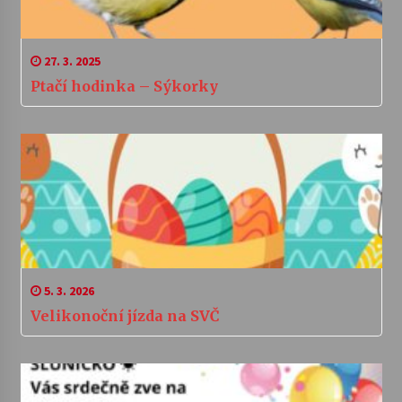
27. 3. 2025
Ptačí hodinka – Sýkorky
5. 3. 2026
Velikonoční jízda na SVČ