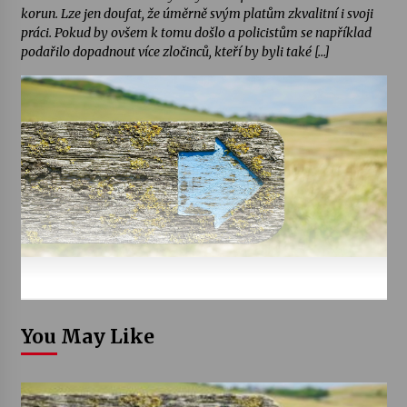
korun. Lze jen doufat, že úměrně svým platům zkvalitní i svoji
práci. Pokud by ovšem k tomu došlo a policistům se například
podařilo dopadnout více zločinců, kteří by byli také […]
You May Like