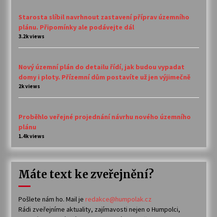
Starosta slíbil navrhnout zastavení příprav územního
plánu. Připomínky ale podávejte dál
3.2k views
Nový územní plán do detailu řídí, jak budou vypadat
domy i ploty. Přízemní dům postavíte už jen výjimečně
2k views
Proběhlo veřejné projednání návrhu nového územního
plánu
1.4k views
Máte text ke zveřejnění?
Pošlete nám ho. Mail je
redakce@humpolak.cz
Rádi zveřejníme aktuality, zajímavosti nejen o Humpolci,