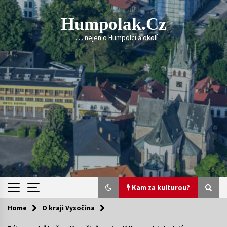
Skip
to
Humpolak.cz
content
. . . . . nejen o Humpolci a okolí
Kam za kulturou?
Home
O kraji Vysočina
Kam za kulturou?