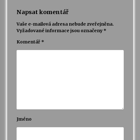
Napsat komentář
Varhanní recitál Michala Novenka v Klášteře
Želiv
Vaše e-mailová adresa nebude zveřejněna.
3. 7. 2026
Vyžadované informace jsou označeny
*
Komentář
*
Petr Adamec – Malovaný svět
30. 6. 2026
Jméno