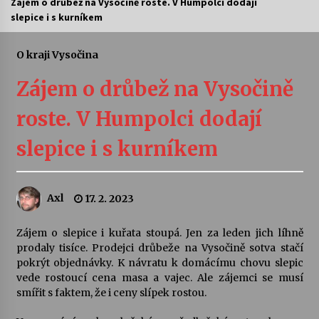
Zájem o drůbež na Vysočině roste. V Humpolci dodají
slepice i s kurníkem
Letní koncerty ve Stromovce: Ars Camerata a
Sukuba Ensemble
4. 8. 2026
O kraji Vysočina
Zájem o drůbež na Vysočině
Vernisáž výstavy Josefíny Duškové: Stávám se
kapkou
roste. V Humpolci dodají
30. 7. 2026
slepice i s kurníkem
Veselí muzikanti
30. 7. 2026
Axl
17. 2. 2023
Pozvánka na integrační festival Quijotova
šedesátka: 28. 7.–1. 8. 2026
Zájem o slepice i kuřata stoupá. Jen za leden jich líhně
28. 7. 2026
prodaly tisíce. Prodejci drůbeže na Vysočině sotva stačí
pokrýt objednávky. K návratu k domácímu chovu slepic
vede rostoucí cena masa a vajec. Ale zájemci se musí
Letní koncerty ve Stromovce: Kolchoz a
smířit s faktem, že i ceny slípek rostou.
Jenakaši
28. 7. 2026