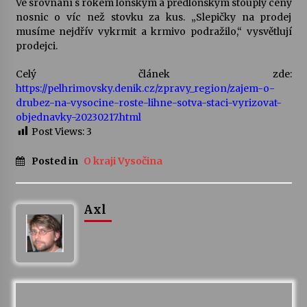
Ve srovnání s rokem loňským a předloňským stouply ceny
nosnic o víc než stovku za kus. „Slepičky na prodej
Votavžatský ploty
musíme nejdřív vykrmit a krmivo podražilo,“ vysvětlují
23. 7. 2026
prodejci.
Celý článek zde:
https://pelhrimovsky.denik.cz/zpravy_region/zajem-o-
Letní koncerty ve Stromovce: Rufus Miller
drubez-na-vysocine-roste-lihne-sotva-staci-vyrizovat-
22. 7. 2026
objednavky-20230217.html
Post Views:
3
Vysočinka
Posted in
O kraji Vysočina
17. 7. 2026
Axl
Ozvěny prázdnin
14. 7. 2026
Za kulturou kousek za Humpolec. V Želivě ožije
odkaz Josefa Čapka
13. 7. 2026