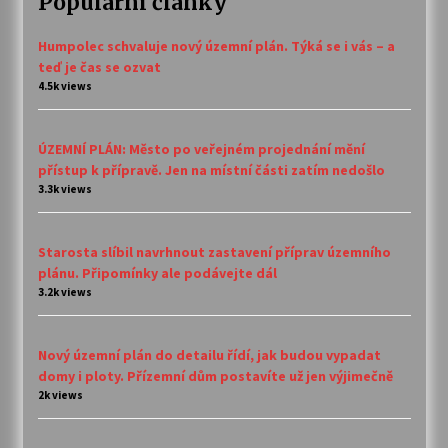
Populární články
Humpolec schvaluje nový územní plán. Týká se i vás – a
teď je čas se ozvat
4.5k views
ÚZEMNÍ PLÁN: Město po veřejném projednání mění
přístup k přípravě. Jen na místní části zatím nedošlo
3.3k views
Starosta slíbil navrhnout zastavení příprav územního
plánu. Připomínky ale podávejte dál
3.2k views
Nový územní plán do detailu řídí, jak budou vypadat
domy i ploty. Přízemní dům postavíte už jen výjimečně
2k views