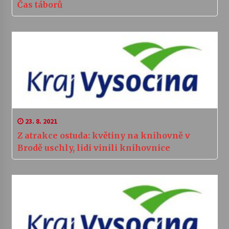
Čas táborů
23. 8. 2021
Z atrakce ostuda: květiny na knihovně v
Brodě uschly, lidi vinili knihovnice