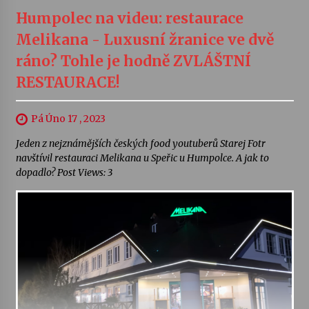
Humpolec na videu: restaurace
Melikana - Luxusní žranice ve dvě
ráno? Tohle je hodně ZVLÁŠTNÍ
RESTAURACE!
Pá Úno 17 , 2023
Jeden z nejznámějších českých food youtuberů Starej Fotr
navštívil restauraci Melikana u Speřic u Humpolce. A jak to
dopadlo? Post Views: 3