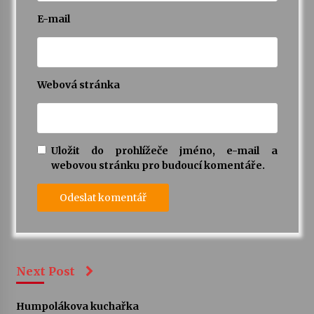
E-mail
Webová stránka
Uložit do prohlížeče jméno, e-mail a
webovou stránku pro budoucí komentáře.
Next Post
Humpolákova kuchařka