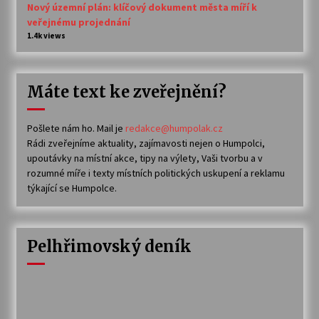
Nový územní plán: klíčový dokument města míří k
veřejnému projednání
1.4k views
Máte text ke zveřejnění?
Pošlete nám ho. Mail je
redakce@humpolak.cz
Rádi zveřejníme aktuality, zajímavosti nejen o Humpolci,
upoutávky na místní akce, tipy na výlety, Vaši tvorbu a v
rozumné míře i texty místních politických uskupení a reklamu
týkající se Humpolce.
Pelhřimovský deník