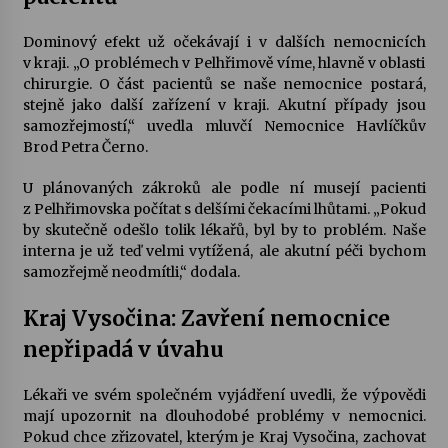
Dominový efekt už očekávají i v dalších nemocnicích
v kraji. „O problémech v Pelhřimově víme, hlavně v oblasti
chirurgie. O část pacientů se naše nemocnice postará,
stejně jako další zařízení v kraji. Akutní případy jsou
samozřejmostí,“ uvedla mluvčí Nemocnice Havlíčkův
Brod Petra Černo.
U plánovaných zákroků ale podle ní musejí pacienti
z Pelhřimovska počítat s delšími čekacími lhůtami. „Pokud
by skutečně odešlo tolik lékařů, byl by to problém. Naše
interna je už teď velmi vytížená, ale akutní péči bychom
samozřejmě neodmítli,“ dodala.
Kraj Vysočina: Zavření nemocnice
nepřipadá v úvahu
Lékaři ve svém společném vyjádření uvedli, že výpovědi
mají upozornit na dlouhodobé problémy v nemocnici.
Pokud chce zřizovatel, kterým je Kraj Vysočina, zachovat