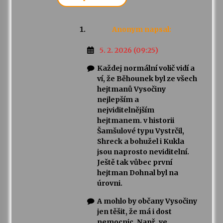
Anonym
napsal:
5. 2. 2026 (09:25)
Každej normální volič vidí a
ví, že Běhounek byl ze všech
hejtmanů Vysočiny
nejlepším a
nejviditelnějším
hejtmanem. v historii
Šamšulové typu Vystrčil,
Shreck a bohužel i Kukla
jsou naprosto neviditelní.
Ještě tak vůbec první
hejtman Dohnal byl na
úrovni.
A mohlo by občany Vysočiny
jen těšit, že má i dost
nemocnic. Např. ve