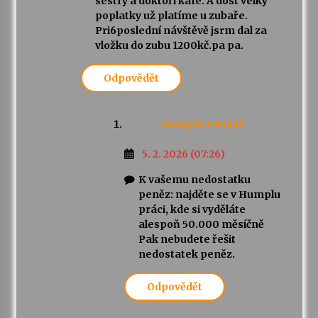
sestry a doktoři kafe. A dost velky
poplatky už platíme u zubaře.
Pri6poslední návštěvě jsrm dal za
vložku do zubu 1200kč.pa pa.
Odpovědět
Anonym
napsal:
5. 2. 2026 (07:26)
K vašemu nedostatku
peněz: najděte se v Humplu
práci, kde si vyděláte
alespoň 50.000 měsíčně
Pak nebudete řešit
nedostatek peněz.
Odpovědět