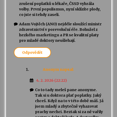
zrušení poplatků u lékaře, ČSSD vyhrála
volby. První populismus, nyní sklízíte plody,
co jste si tehdy zaseli.
Adam Vojtěch (ANO) nejdéle sloužící ministr
zdravotnictví v porevoluční éře. Bohužel z
hezkého marketingu a PR se kvalitní platy
pro mladé doktory neušlehají.
Odpovědět
Anonym
napsal:
4. 2. 2026 (22:22)
Co to tady meleš pane anonyme.
Tak si u doktora plať poplatky. Jaký
chceš. Když na to v této době máš. Já
jsem mladý a zbytečně vyhazovat
prachy nechci. Beztak si za ně vařily