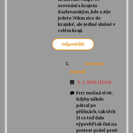
srovnání s krajem
Karlovarským, kde z Aše
jedete 70km sice do
krajské, ale jediné slušné v
celém kraji.
Odpovědět
Anonym
napsal:
5. 2. 2026 (11:44)
Frrr možná ví víc.
Kdyby někdo
pátral po
příčinách, tak těch
11 co teď dalo
výpověď tak činí na
protest právě proti