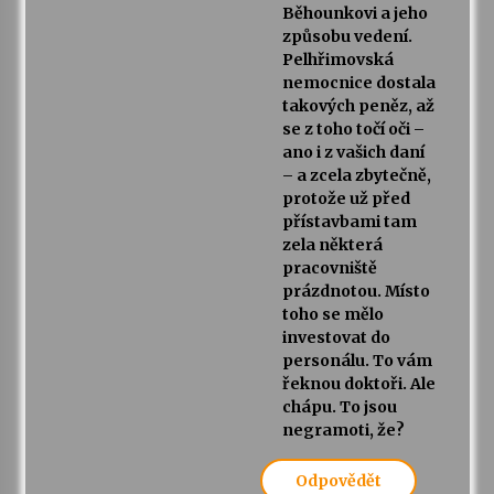
Běhounkovi a jeho
způsobu vedení.
Pelhřimovská
nemocnice dostala
takových peněz, až
se z toho točí oči –
ano i z vašich daní
– a zcela zbytečně,
protože už před
přístavbami tam
zela některá
pracovniště
prázdnotou. Místo
toho se mělo
investovat do
personálu. To vám
řeknou doktoři. Ale
chápu. To jsou
negramoti, že?
Odpovědět