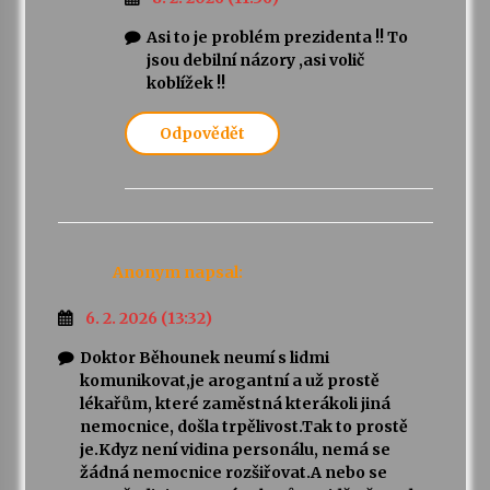
Asi to je problém prezidenta !! To
jsou debilní názory ,asi volič
koblížek !!
Odpovědět
Anonym
napsal:
6. 2. 2026 (13:32)
Doktor Běhounek neumí s lidmi
komunikovat,je arogantní a už prostě
lékařům, které zaměstná kterákoli jiná
nemocnice, došla trpělivost.Tak to prostě
je.Kdyz není vidina personálu, nemá se
žádná nemocnice rozšiřovat.A nebo se