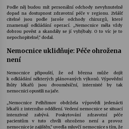
Podle něj budou mít personální odchody nevyhnutelně
dopad na dostupnost zdravotní péče v regionu. Zvlášť
Varhanní recitál Michala Novenka v Klášteře
Želiv
citelné jsou podle Jaroše odchody chirurgů, které
3. 7. 2026
znamenají odkládání operací. „Nemocnice měla vždy
dobrou pověst a skandály se jí vyhýbaly. O to víc je to
nepochopitelné,“ dodal.
Petr Adamec – Malovaný svět
30. 6. 2026
Nemocnice uklidňuje: Péče ohrožena
není
Nemocnice připouští, že od března může dojít
k odkládání některých plánovaných výkonů. Výpovědní
lhůty lékařů jsou dvouměsíční, internisté by tak
nemocnici opustili na jaře.
„Nemocnice Pelhřimov obdržela výpovědi jedenácti
lékařů z interního oddělení. Vedení nemocnice se situací
intenzivně zabývá. Poskytování zdravotní péče
pacientům v tuto chvíli ohroženo není a provoz
nemocnice je zajištěn,“ uvedla mluvčí nemocnice s tím, že