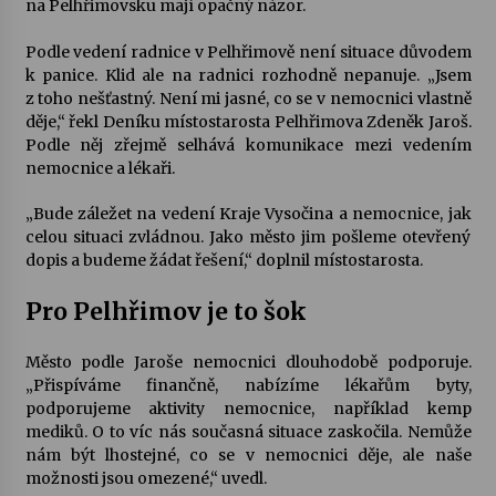
na Pelhřimovsku mají opačný názor.
Votavžatský ploty
Podle vedení radnice v Pelhřimově není situace důvodem
23. 7. 2026
k panice. Klid ale na radnici rozhodně nepanuje. „Jsem
z toho nešťastný. Není mi jasné, co se v nemocnici vlastně
děje,“ řekl Deníku místostarosta Pelhřimova Zdeněk Jaroš.
Podle něj zřejmě selhává komunikace mezi vedením
Letní koncerty ve Stromovce: Rufus Miller
nemocnice a lékaři.
22. 7. 2026
„Bude záležet na vedení Kraje Vysočina a nemocnice, jak
celou situaci zvládnou. Jako město jim pošleme otevřený
Vysočinka
dopis a budeme žádat řešení,“ doplnil místostarosta.
17. 7. 2026
Pro Pelhřimov je to šok
Ozvěny prázdnin
Město podle Jaroše nemocnici dlouhodobě podporuje.
14. 7. 2026
„Přispíváme finančně, nabízíme lékařům byty,
podporujeme aktivity nemocnice, například kemp
mediků. O to víc nás současná situace zaskočila. Nemůže
Za kulturou kousek za Humpolec. V Želivě ožije
nám být lhostejné, co se v nemocnici děje, ale naše
odkaz Josefa Čapka
možnosti jsou omezené,“ uvedl.
13. 7. 2026