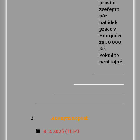
prosím
zveřejnit
pár
nabídek
práce v
Humpolci
za 50 000
Kč.
Pokud to
není tajné.
Anonym
napsal:
8. 2. 2026 (11:34)