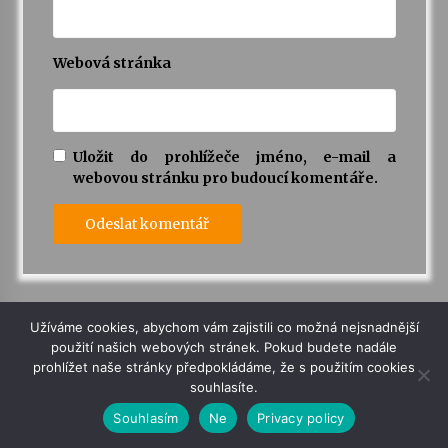
Webová stránka
Uložit do prohlížeče jméno, e-mail a
webovou stránku pro budoucí komentáře.
Užíváme cookies, abychom vám zajistili co možná nejsnadnější
Next Post
použití našich webových stránek. Pokud budete nadále
prohlížet naše stránky předpokládáme, že s použitím cookies
Z deníku humpolecké policie
souhlasíte.
Poprask v Humpolci. Žena házela
Souhlasím
Ne
Privacy policy
různé věci po pokoji a chodbě