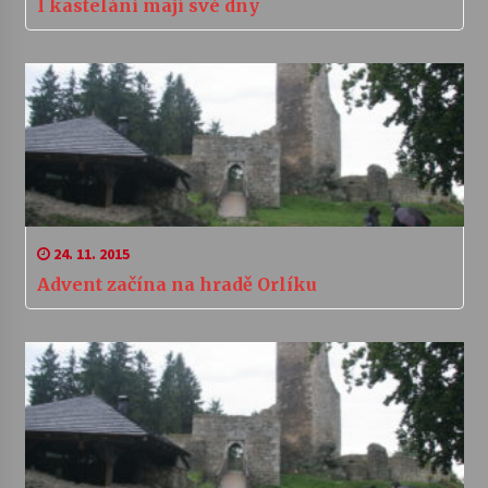
I kasteláni mají své dny
24. 11. 2015
Advent začína na hradě Orlíku