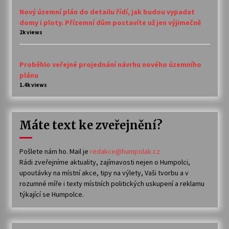
Nový územní plán do detailu řídí, jak budou vypadat
domy i ploty. Přízemní dům postavíte už jen výjimečně
2k views
Proběhlo veřejné projednání návrhu nového územního
plánu
1.4k views
Máte text ke zveřejnění?
Pošlete nám ho. Mail je
redakce@humpolak.cz
Rádi zveřejníme aktuality, zajímavosti nejen o Humpolci,
upoutávky na místní akce, tipy na výlety, Vaši tvorbu a v
rozumné míře i texty místních politických uskupení a reklamu
týkající se Humpolce.