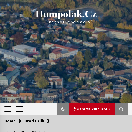
Skip
to
Humpolak.cz
content
. . . . . nejen o Humpolci a okolí
Kam za kulturou?
Home
Hrad Orlík
Kam za kulturou?