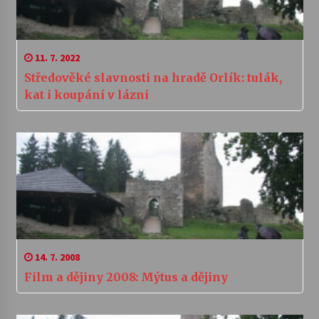
11. 7. 2022
Středověké slavnosti na hradě Orlík: tulák,
kat i koupání v lázni
14. 7. 2008
Film a dějiny 2008: Mýtus a dějiny