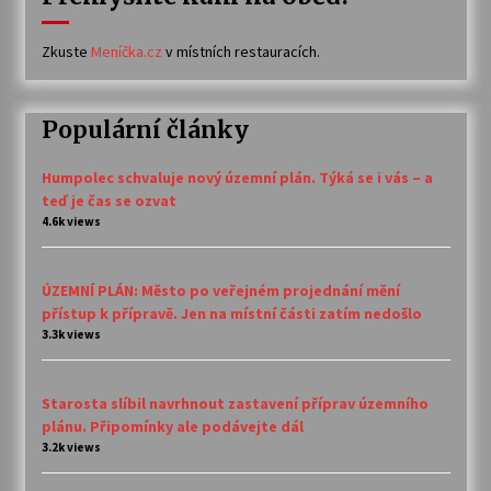
Zkuste
Meníčka.cz
v místních restauracích.
Populární články
Humpolec schvaluje nový územní plán. Týká se i vás – a
teď je čas se ozvat
4.6k views
ÚZEMNÍ PLÁN: Město po veřejném projednání mění
přístup k přípravě. Jen na místní části zatím nedošlo
3.3k views
Starosta slíbil navrhnout zastavení příprav územního
plánu. Připomínky ale podávejte dál
3.2k views