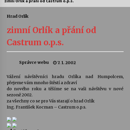
zimní Orlík a přání od Castrum o.p.s.
Letní koncerty ve Stromovce: Ars Camerata a
Sukuba Ensemble
Hrad Orlík
4. 8. 2026
zimní Orlík a přání od
Vernisáž výstavy Josefíny Duškové: Stávám se
Castrum o.p.s.
kapkou
30. 7. 2026
Správce webu
7. 1. 2002
Veselí muzikanti
30. 7. 2026
Vážení návštěvníci hradu Orlíka nad Humpolcem,
přejeme vám mnoho štěstí a zdraví
do nového roku a těšíme se na vaši návštěvu v nové
Pozvánka na integrační festival Quijotova
šedesátka: 28. 7.–1. 8. 2026
sezoně 2002.
28. 7. 2026
za všechny co se pro Vás starají o hrad Orlík
Ing. František Kocman – Castrum o.p.s.
Letní koncerty ve Stromovce: Kolchoz a
Jenakaši
28. 7. 2026