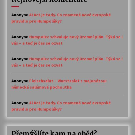
Anonym
:
AI Act je tady. Co znamená nové evropské
pravidlo pro Humpoláky?
Anonym
:
Humpolec schvaluje nový územní plán. Týká se i
vás – a teď je čas se ozvat
Anonym
:
Humpolec schvaluje nový územní plán. Týká se i
vás – a teď je čas se ozvat
Anonym
:
Fleischsalat – Wurstsalat s majonézou:
německá salámová pochoutka
Anonym
:
AI Act je tady. Co znamená nové evropské
pravidlo pro Humpoláky?
Přemýšlíte kam na oběd?