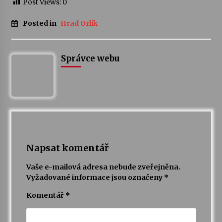
Post Views:
0
Votavžatský ploty
Posted in
Hrad Orlík
23. 7. 2026
Správce webu
Letní koncerty ve Stromovce: Rufus Miller
22. 7. 2026
Vysočinka
17. 7. 2026
Napsat komentář
Ozvěny prázdnin
14. 7. 2026
Vaše e-mailová adresa nebude zveřejněna.
Vyžadované informace jsou označeny
*
Komentář
*
Za kulturou kousek za Humpolec. V Želivě ožije
odkaz Josefa Čapka
13. 7. 2026