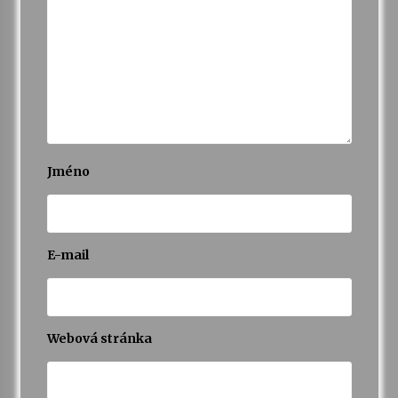
Varhanní recitál Michala Novenka v Klášteře
Želiv
3. 7. 2026
Petr Adamec – Malovaný svět
30. 6. 2026
Jméno
E-mail
Webová stránka