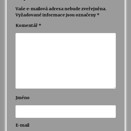
Vaše e-mailová adresa nebude zveřejněna.
Vyžadované informace jsou označeny
*
Komentář
*
Jméno
E-mail