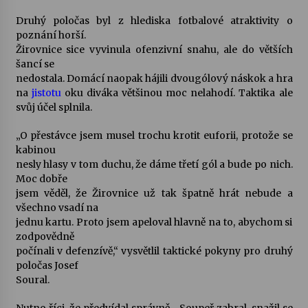
Druhý poločas byl z hlediska fotbalové atraktivity o
poznání horší.
Žirovnice sice vyvinula ofenzivní snahu, ale do větších
šancí se
nedostala. Domácí naopak hájili dvougólový náskok a hra
na
jistotu
oku diváka většinou moc nelahodí. Taktika ale
svůj účel splnila.
„O přestávce jsem musel trochu krotit euforii, protože se
kabinou
nesly hlasy v tom duchu, že dáme třetí gól a bude po nich.
Moc dobře
jsem věděl, že Žirovnice už tak špatně hrát nebude a
všechno vsadí na
jednu kartu. Proto jsem apeloval hlavně na to, abychom si
zodpovědně
počínali v defenzívě,“ vysvětlil taktické pokyny pro druhý
poločas Josef
Soural.