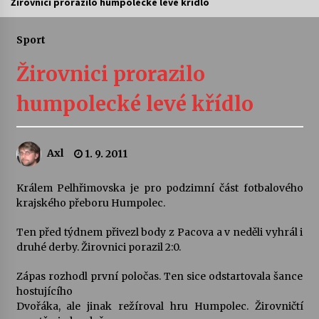
Žirovnici prorazilo humpolecké levé křídlo
Letní koncerty ve Stromovce: Ars Camerata a
Sukuba Ensemble
Sport
4. 8. 2026
Žirovnici prorazilo
Vernisáž výstavy Josefíny Duškové: Stávám se
humpolecké levé křídlo
kapkou
30. 7. 2026
Axl
1. 9. 2011
Veselí muzikanti
30. 7. 2026
Králem Pelhřimovska je pro podzimní část fotbalového
krajského přeboru Humpolec.
Pozvánka na integrační festival Quijotova
šedesátka: 28. 7.–1. 8. 2026
Ten před týdnem přivezl body z Pacova a v neděli vyhrál i
28. 7. 2026
druhé derby. Žirovnici porazil 2:0.
Zápas rozhodl první poločas. Ten sice odstartovala šance
Letní koncerty ve Stromovce: Kolchoz a
hostujícího
Jenakaši
Dvořáka, ale jinak režíroval hru Humpolec. Žirovničtí
28. 7. 2026