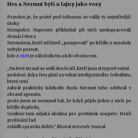
Hes a Nermut byli u lajny jako vosy
Pravdou je, že právě pod tribunou se valily ty nejničivější
útoky
Humpolce. Naprosto příkladně při nich spolupracovali
domácí Hes s
Nermutem, kteří střídavě „pumpovali“ po křídle a mnohdy
nebylo poznat,
kdo z
nich
je záložníkem a kdo obráncem.
„Na levé straně se sešli dva hráči, kteří jsou si typově velmi
podobní. Jirka Hes platí za velmi inteligentního fotbalistu,
který umí
zahrát prakticky kdekoliv. Ruda Nermut toho odehrál v
obraně spoustu,
proto jsem se nemusel bát, že když půjde jeden z nich po
křídle dopředu,
vznikne tam nějaká skulina pro protiútok soupeře. Hráči
prolínání řad
zvládli opravdu dobře,“ liboval si trenér Soural.