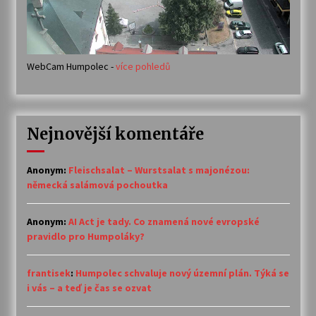
WebCam Humpolec -
více pohledů
Nejnovější komentáře
Anonym
:
Fleischsalat – Wurstsalat s majonézou:
německá salámová pochoutka
Anonym
:
AI Act je tady. Co znamená nové evropské
pravidlo pro Humpoláky?
frantisek
:
Humpolec schvaluje nový územní plán. Týká se
i vás – a teď je čas se ozvat