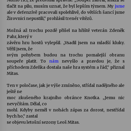
Nutno říci, že předvídal správně. „Soupeř zabral, snažil se
tlačit na pilu, musím uznat, že byl lepším týmem. My
jsme
ale v defenzívě pracovali spolehlivě, do větších šancí jsme
Žirovnici nepustili,“ prohlásil trenér vítězů.
Možná až trochu pozdě přišel na hřiště veterán Zdeněk
Pahr, který v
závěru hru hostů vylepšil. „Vsadil jsem na mladší kluky.
Věřil jsem, že
svým pohybem budou na trochu pomalejší obranu
soupeře platit. To
nám
nevyšlo a pravdou je, že s
příchodem Zdeňka dostala naše hra systém a řád,“ přiznal
Mitas.
Ten v poločase, jak je výše zmíněno, střídal nadějného ale
ještě ne
moc zkušeného krajního obránce Knotka. „Jemu nic
nevyčítám. Dělal, co
mohl. Kdyby neměl v nohách zápas za dorost, nestřídal
bych ho,“ zastal
se objevu letošní sezony Leoš Mitas.