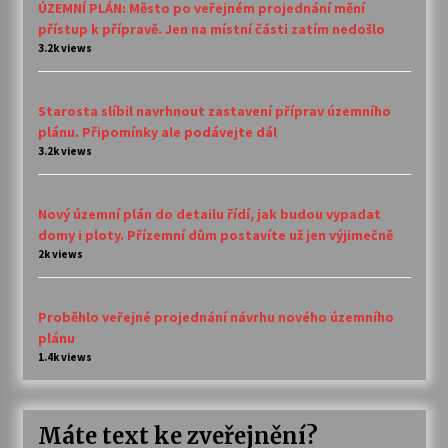
ÚZEMNÍ PLÁN: Město po veřejném projednání mění
přístup k přípravě. Jen na místní části zatím nedošlo
3.2k views
Starosta slíbil navrhnout zastavení příprav územního
plánu. Připomínky ale podávejte dál
3.2k views
Nový územní plán do detailu řídí, jak budou vypadat
domy i ploty. Přízemní dům postavíte už jen výjimečně
2k views
Proběhlo veřejné projednání návrhu nového územního
plánu
1.4k views
Máte text ke zveřejnění?