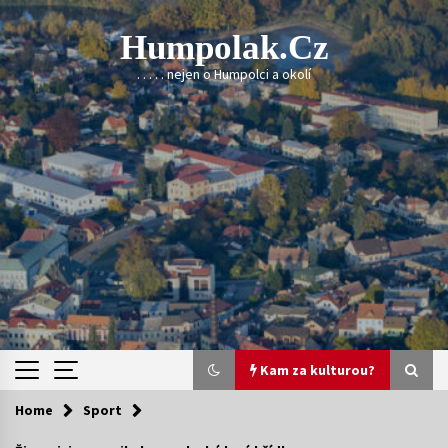
Skip
to
Humpolak.cz
content
. . . . . nejen o Humpolci a okolí
Kam za kulturou?
Home
Sport
Kam za kulturou?