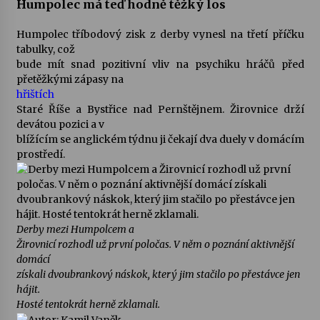
Humpolec má teď hodně těžký los
Humpolec tříbodový zisk z derby vynesl na třetí příčku
tabulky, což
bude mít snad pozitivní vliv na psychiku hráčů před
přetěžkými zápasy na
hřištích
Staré Říše a Bystřice nad Pernštějnem. Žirovnice drží
devátou pozici a v
blížícím se anglickém týdnu ji čekají dva duely v domácím
prostředí.
Derby mezi Humpolcem a
Žirovnicí rozhodl už první poločas. V něm o poznání aktivnější
domácí
získali dvoubrankový náskok, který jim stačilo po přestávce jen
hájit.
Hosté tentokrát herně zklamali.