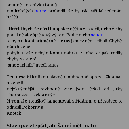
smutně k ostrůvku fandů
modrobílých
barev
prohodil, že by rád střídal jedenáct
Varhanní recitál Michala Novenka v Klášteře
hráčů.
Želiv
3. 7. 2026
„Neřekl bych, že nás Humpolec něčím zaskočil, nebo že by
podal nějaký špičkový výkon. Podle mého
soudu
Petr Adamec – Malovaný svět
to bylo utkání průměrné, ale my jsme v něm selhali. Chyběl
30. 6. 2026
nám hlavně
pohyb, takže nebylo komu nahrát. Z toho se pak rodily
chyby, za které
jsme zaplatili,“ uvedl Mitas.
Ten nešetřil kritikou hlavně dlouhodobé opory. „Zklamali
hlavně ti
nejzkušenější. Rozhodně více jsem čekal od Jirky
Charouska, Davida Kuše
či Tomáše Houšky,“ lamentoval. Střídáním o přestávce to
odnesli Pokorný a
Knotek.
Slavoj se zlepšil, ale šancí měl málo