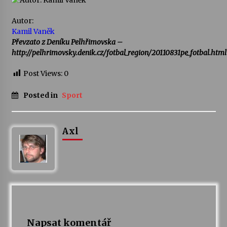
Autor:
Kamil Vaněk
Převzato z Deníku Pelhřimovska –
http://pelhrimovsky.denik.cz/fotbal_region/20110831pe_fotbal.html
Post Views:
0
Posted in
Sport
Axl
Napsat komentář