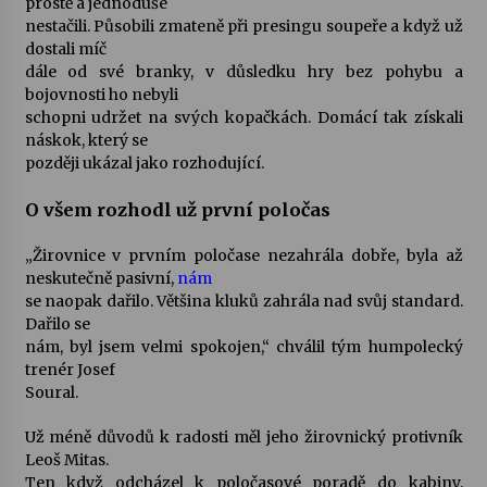
prostě a jednoduše
nestačili. Působili zmateně při presingu soupeře a když už
Votavžatský ploty
dostali míč
23. 7. 2026
dále od své branky, v důsledku hry bez pohybu a
bojovnosti ho nebyli
schopni udržet na svých kopačkách. Domácí tak získali
náskok, který se
Letní koncerty ve Stromovce: Rufus Miller
později ukázal jako rozhodující.
22. 7. 2026
O všem rozhodl už první poločas
Vysočinka
„Žirovnice v prvním poločase nezahrála dobře, byla až
17. 7. 2026
neskutečně pasivní,
nám
se naopak dařilo. Většina kluků zahrála nad svůj standard.
Dařilo se
Ozvěny prázdnin
nám, byl jsem velmi spokojen,“ chválil tým humpolecký
14. 7. 2026
trenér Josef
Soural.
Už méně důvodů k radosti měl jeho žirovnický protivník
Za kulturou kousek za Humpolec. V Želivě ožije
Leoš Mitas.
odkaz Josefa Čapka
Ten když odcházel k poločasové poradě do kabiny,
13. 7. 2026