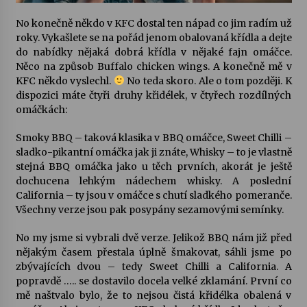
No konečně někdo v KFC dostal ten nápad co jim radím už
Varhanní recitál Michala Novenka v Klášteře
roky. Vykašlete se na pořád jenom obalovaná křídla a dejte
Želiv
do nabídky nějaká dobrá křídla v nějaké fajn omáčce.
3. 7. 2026
Něco na způsob Buffalo chicken wings. A konečně mě v
KFC někdo vyslechl.
No teda skoro. Ale o tom později. K
dispozici máte čtyři druhy křidélek, v čtyřech rozdílných
Petr Adamec – Malovaný svět
omáčkách:
30. 6. 2026
Smoky BBQ – taková klasika v BBQ omáčce, Sweet Chilli –
sladko-pikantní omáčka jak ji znáte, Whisky – to je vlastně
stejná BBQ omáčka jako u těch prvních, akorát je ještě
dochucena lehkým nádechem whisky. A poslední
California – ty jsou v omáčce s chutí sladkého pomeranče.
Všechny verze jsou pak posypány sezamovými semínky.
No my jsme si vybrali dvě verze. Jelikož BBQ nám již před
nějakým časem přestala úplně šmakovat, sáhli jsme po
zbývajících dvou – tedy Sweet Chilli a California. A
popravdě ….. se dostavilo docela velké zklamání. První co
mě naštvalo bylo, že to nejsou čistá křidélka obalená v