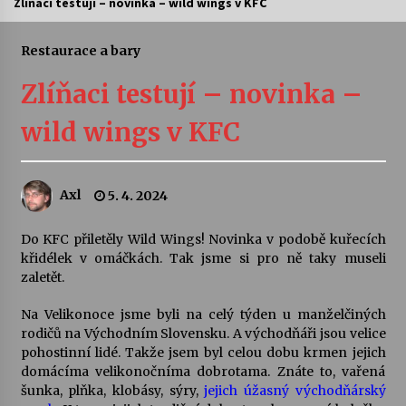
Zlíňaci testují – novinka – wild wings v KFC
Letní koncerty ve Stromovce: Ars Camerata a
Sukuba Ensemble
Restaurace a bary
4. 8. 2026
Zlíňaci testují – novinka –
Vernisáž výstavy Josefíny Duškové: Stávám se
wild wings v KFC
kapkou
30. 7. 2026
Axl
5. 4. 2024
Veselí muzikanti
30. 7. 2026
Do KFC přiletěly Wild Wings! Novinka v podobě kuřecích
křidélek v omáčkách. Tak jsme si pro ně taky museli
zaletět.
Pozvánka na integrační festival Quijotova
šedesátka: 28. 7.–1. 8. 2026
28. 7. 2026
Na Velikonoce jsme byli na celý týden u manželčiných
rodičů na Východním Slovensku. A východňáři jsou velice
pohostinní lidé. Takže jsem byl celou dobu krmen jejich
Letní koncerty ve Stromovce: Kolchoz a
domácíma velikonočníma dobrotama. Znáte to, vařená
Jenakaši
šunka, plňka, klobásy, sýry,
jejich úžasný východňárský
28. 7. 2026