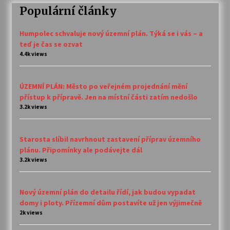
Populární články
Humpolec schvaluje nový územní plán. Týká se i vás – a
teď je čas se ozvat
4.4k views
ÚZEMNÍ PLÁN: Město po veřejném projednání mění
přístup k přípravě. Jen na místní části zatím nedošlo
3.2k views
Starosta slíbil navrhnout zastavení příprav územního
plánu. Připomínky ale podávejte dál
3.2k views
Nový územní plán do detailu řídí, jak budou vypadat
domy i ploty. Přízemní dům postavíte už jen výjimečně
2k views