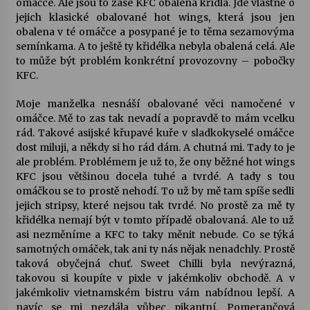
omáčce. Ale jsou to zase KFC obalená křídla. Jde vlastně o
jejich klasické obalované hot wings, která jsou jen
obalena v té omáčce a posypané je to těma sezamovýma
semínkama. A to ještě ty křidélka nebyla obalená celá. Ale
to může být problém konkrétní provozovny – pobočky
KFC.
Moje manželka nesnáší obalované věci namočené v
omáčce. Mě to zas tak nevadí a popravdě to mám vcelku
rád. Takové asijské křupavé kuře v sladkokyselé omáčce
dost miluji, a někdy si ho rád dám. A chutná mi. Tady to je
ale problém. Problémem je už to, že ony běžné hot wings
KFC jsou většinou docela tuhé a tvrdé. A tady s tou
omáčkou se to prostě nehodí. To už by mě tam spíše sedli
jejich stripsy, které nejsou tak tvrdé. No prostě za mě ty
křidélka nemají být v tomto případě obalovaná. Ale to už
asi nezměníme a KFC to taky měnit nebude. Co se týká
samotných omáček, tak ani ty nás nějak nenadchly. Prostě
taková obyčejná chuť. Sweet Chilli byla nevýrazná,
takovou si koupíte v pixle v jakémkoliv obchodě. A v
jakémkoliv vietnamském bistru vám nabídnou lepší. A
navíc se mi nezdála vůbec pikantní. Pomerančová