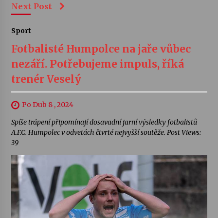
Next Post
Sport
Fotbalisté Humpolce na jaře vůbec
nezáří. Potřebujeme impuls, říká
trenér Veselý
Po Dub 8 , 2024
Spíše trápení připomínají dosavadní jarní výsledky fotbalistů
A.F.C. Humpolec v odvetách čtvrté nejvyšší soutěže. Post Views:
39