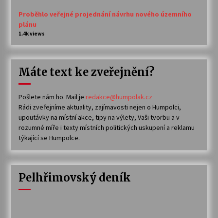
Proběhlo veřejné projednání návrhu nového územního
plánu
1.4k views
Máte text ke zveřejnění?
Pošlete nám ho. Mail je
redakce@humpolak.cz
Rádi zveřejníme aktuality, zajímavosti nejen o Humpolci,
upoutávky na místní akce, tipy na výlety, Vaši tvorbu a v
rozumné míře i texty místních politických uskupení a reklamu
týkající se Humpolce.
Pelhřimovský deník