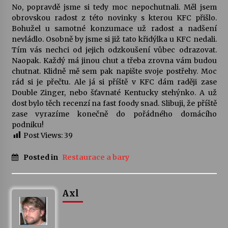
No, popravdě jsme si tedy moc nepochutnali. Měl jsem
obrovskou radost z této novinky s kterou KFC přišlo.
Bohužel u samotné konzumace už radost a nadšení
nevládlo. Osobně by jsme si již tato křidýlka u KFC nedali.
Tím vás nechci od jejich odzkoušení vůbec odrazovat.
Naopak. Každý má jinou chut a třeba zrovna vám budou
chutnat. Klidně mě sem pak napište svoje postřehy. Moc
rád si je přečtu. Ale já si příště v KFC dám raději zase
Double Zinger, nebo šťavnaté Kentucky stehýnko. A už
dost bylo těch recenzí na fast foody snad. Slibuji, že příště
zase vyrazíme konečně do pořádného domácího
podniku!
Post Views:
39
Posted in
Restaurace a bary
Axl