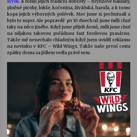
syrek
. K tomu jejich tradiční dobroty – brynzové halušky,
plněné pirohy, lokše, kočonina, živáňská, haruľa, a k tomu
Votavžatský ploty
kopa jejich výborných polévek. Moc jsme si pochutnali a
23. 7. 2026
bylo to super. Ale popravdě po 10 dnech už jsme měli chuť
taky na něco jiného. Když jsme přijeli domů, měli jsme chuť
na nějakou takovou pořádnou fast foodovou prasárnu.
Takže mě nenechalo chladným když jsem uviděl reklamu
Letní koncerty ve Stromovce: Rufus Miller
na novinku v KFC – Wild Wings. Takže naše první cesta
22. 7. 2026
zpátky doma za jídlem vedla právě sem.
Vysočinka
17. 7. 2026
Ozvěny prázdnin
14. 7. 2026
Za kulturou kousek za Humpolec. V Želivě ožije
odkaz Josefa Čapka
13. 7. 2026