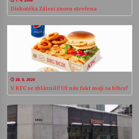
7. 4. 2006
Diskotéka Zálesí znovu otevřena
28. 8. 2020
V KFC se zbláznili! Už nás fakt mají za blbce!