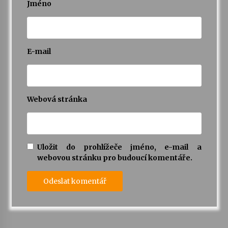
Jméno
E-mail
Webová stránka
Uložit do prohlížeče jméno, e-mail a
webovou stránku pro budoucí komentáře.