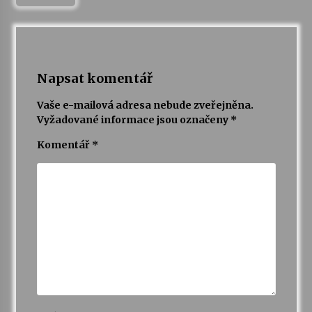
Napsat komentář
Vaše e-mailová adresa nebude zveřejněna.
Vyžadované informace jsou označeny
*
Komentář
*