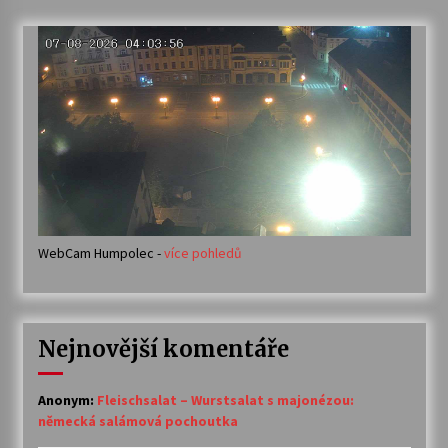
WebCam Humpolec -
více pohledů
Nejnovější komentáře
Anonym
:
Fleischsalat – Wurstsalat s majonézou:
německá salámová pochoutka