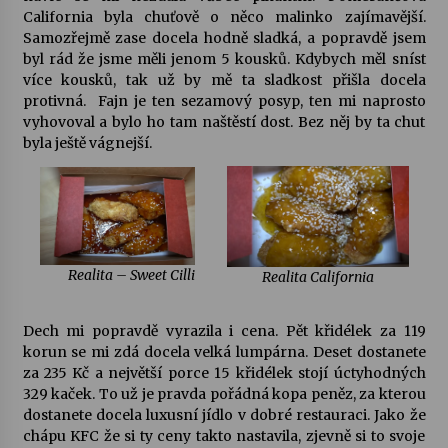
California byla chuťově o něco malinko zajímavější.
Samozřejmě zase docela hodně sladká, a popravdě jsem
byl rád že jsme měli jenom 5 kousků. Kdybych měl sníst
více kousků, tak už by mě ta sladkost přišla docela
protivná. Fajn je ten sezamový posyp, ten mi naprosto
vyhovoval a bylo ho tam naštěstí dost. Bez něj by ta chut
byla ještě vágnejší.
Realita – Sweet Cilli
Realita California
Dech mi popravdě vyrazila i cena. Pět křidélek za 119
korun se mi zdá docela velká lumpárna. Deset dostanete
za 235 Kč a největší porce 15 křidélek stojí úctyhodných
329 kaček. To už je pravda pořádná kopa peněz, za kterou
dostanete docela luxusní jídlo v dobré restauraci. Jako že
chápu KFC že si ty ceny takto nastavila, zjevně si to svoje