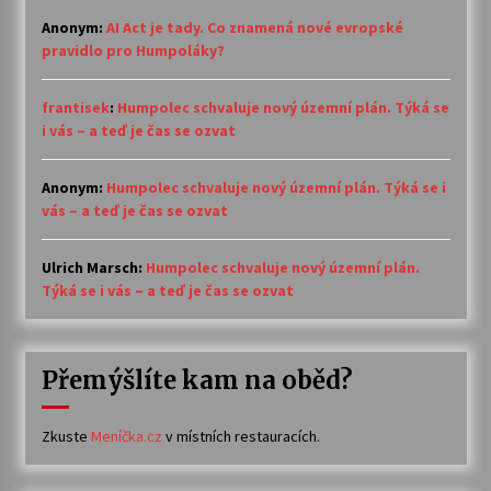
Anonym
:
AI Act je tady. Co znamená nové evropské
pravidlo pro Humpoláky?
frantisek
:
Humpolec schvaluje nový územní plán. Týká se
i vás – a teď je čas se ozvat
Anonym
:
Humpolec schvaluje nový územní plán. Týká se i
vás – a teď je čas se ozvat
Ulrich Marsch
:
Humpolec schvaluje nový územní plán.
Týká se i vás – a teď je čas se ozvat
Přemýšlíte kam na oběd?
Zkuste
Meníčka.cz
v místních restauracích.