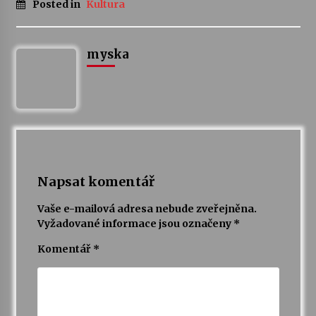
Posted in
Kultura
Votavžatský ploty
23. 7. 2026
myska
Letní koncerty ve Stromovce: Rufus Miller
22. 7. 2026
Vysočinka
17. 7. 2026
Napsat komentář
Vaše e-mailová adresa nebude zveřejněna.
Ozvěny prázdnin
Vyžadované informace jsou označeny
*
14. 7. 2026
Komentář
*
Za kulturou kousek za Humpolec. V Želivě ožije
odkaz Josefa Čapka
13. 7. 2026