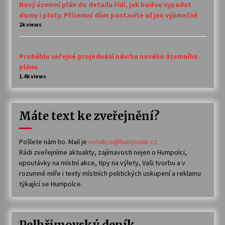
Nový územní plán do detailu řídí, jak budou vypadat
domy i ploty. Přízemní dům postavíte už jen výjimečně
2k views
Proběhlo veřejné projednání návrhu nového územního
plánu
1.4k views
Máte text ke zveřejnění?
Pošlete nám ho. Mail je
redakce@humpolak.cz
Rádi zveřejníme aktuality, zajímavosti nejen o Humpolci,
upoutávky na místní akce, tipy na výlety, Vaši tvorbu a v
rozumné míře i texty místních politických uskupení a reklamu
týkající se Humpolce.
Pelhřimovský deník