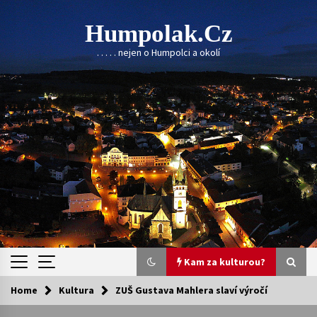
Skip
to
Humpolak.cz
content
. . . . . nejen o Humpolci a okolí
Kam za kulturou?
Home
Kultura
ZUŠ Gustava Mahlera slaví výročí
Kam za kulturou?