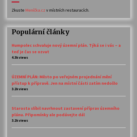
Zkuste
Meníčka.cz
v místních restauracích.
Populární články
Humpolec schvaluje nový územní plán. Týká se i vás – a
teď je čas se ozvat
4.3k views
ÚZEMNÍ PLÁN: Město po veřejném projednání mění
přístup k přípravě. Jen na místní části zatím nedošlo
3.2k views
Starosta slíbil navrhnout zastavení příprav územního
plánu. Připomínky ale podávejte dál
3.2k views