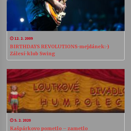
12. 2. 2009
BIRTHDAYS REVOLUTIONS-mejdánek:-)
Zálesí-klub Swing
5. 2. 2020
Kašpárkovo pometlo – zametlo