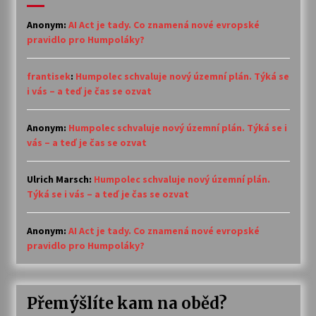
Anonym
:
AI Act je tady. Co znamená nové evropské
pravidlo pro Humpoláky?
frantisek
:
Humpolec schvaluje nový územní plán. Týká se
i vás – a teď je čas se ozvat
Anonym
:
Humpolec schvaluje nový územní plán. Týká se i
vás – a teď je čas se ozvat
Ulrich Marsch
:
Humpolec schvaluje nový územní plán.
Týká se i vás – a teď je čas se ozvat
Anonym
:
AI Act je tady. Co znamená nové evropské
pravidlo pro Humpoláky?
Přemýšlíte kam na oběd?