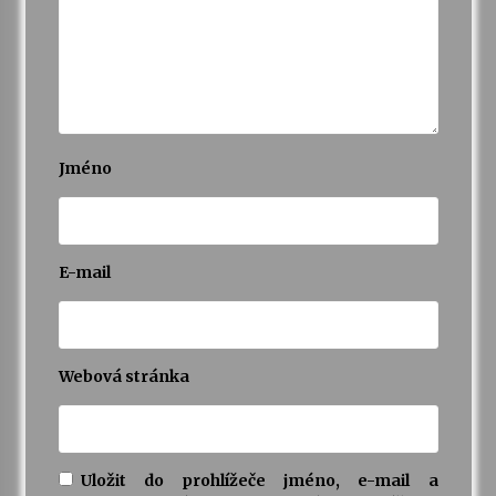
Varhanní recitál Michala Novenka v Klášteře
Želiv
3. 7. 2026
Petr Adamec – Malovaný svět
Jméno
30. 6. 2026
E-mail
Webová stránka
Uložit do prohlížeče jméno, e-mail a