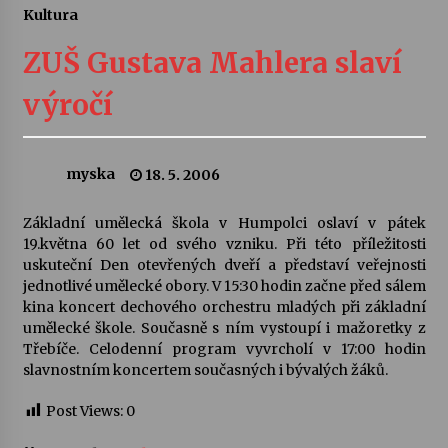
Kultura
Letní koncerty ve Stromovce: Ars Camerata a
Sukuba Ensemble
ZUŠ Gustava Mahlera slaví
4. 8. 2026
výročí
Vernisáž výstavy Josefíny Duškové: Stávám se
kapkou
30. 7. 2026
myska
18. 5. 2006
Veselí muzikanti
Základní umělecká škola v Humpolci oslaví v pátek
30. 7. 2026
19.května 60 let od svého vzniku. Při této příležitosti
uskuteční Den otevřených dveří a představí veřejnosti
jednotlivé umělecké obory. V 15:30 hodin začne před sálem
kina koncert dechového orchestru mladých při základní
Pozvánka na integrační festival Quijotova
šedesátka: 28. 7.–1. 8. 2026
umělecké škole. Současně s ním vystoupí i mažoretky z
28. 7. 2026
Třebíče. Celodenní program vyvrcholí v 17:00 hodin
slavnostním koncertem současných i bývalých žáků.
Letní koncerty ve Stromovce: Kolchoz a
Post Views:
0
Jenakaši
28. 7. 2026