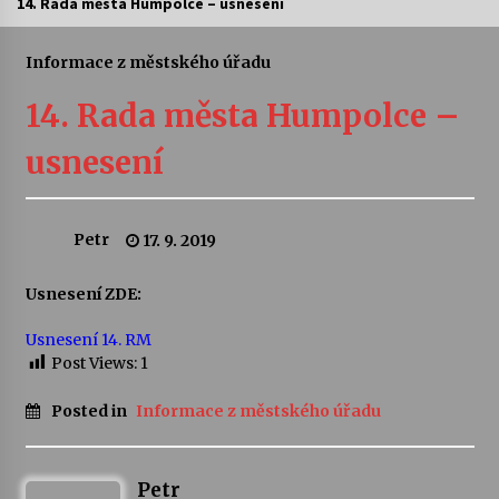
14. Rada města Humpolce – usnesení
Letní koncerty ve Stromovce: Ars Camerata a
Sukuba Ensemble
Informace z městského úřadu
4. 8. 2026
14. Rada města Humpolce –
Vernisáž výstavy Josefíny Duškové: Stávám se
usnesení
kapkou
30. 7. 2026
Petr
17. 9. 2019
Veselí muzikanti
30. 7. 2026
Usnesení ZDE:
Usnesení 14. RM
Pozvánka na integrační festival Quijotova
šedesátka: 28. 7.–1. 8. 2026
Post Views:
1
28. 7. 2026
Posted in
Informace z městského úřadu
Letní koncerty ve Stromovce: Kolchoz a
Jenakaši
28. 7. 2026
Petr