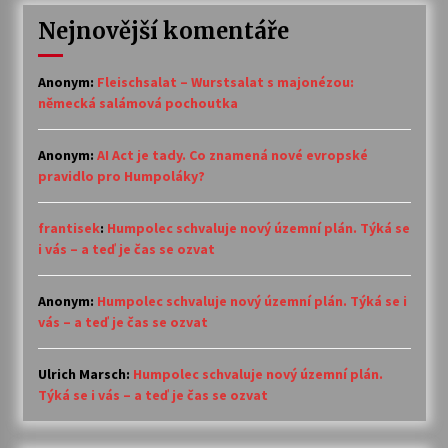
Nejnovější komentáře
Anonym
:
Fleischsalat – Wurstsalat s majonézou:
německá salámová pochoutka
Anonym
:
AI Act je tady. Co znamená nové evropské
pravidlo pro Humpoláky?
frantisek
:
Humpolec schvaluje nový územní plán. Týká se
i vás – a teď je čas se ozvat
Anonym
:
Humpolec schvaluje nový územní plán. Týká se i
vás – a teď je čas se ozvat
Ulrich Marsch
:
Humpolec schvaluje nový územní plán.
Týká se i vás – a teď je čas se ozvat