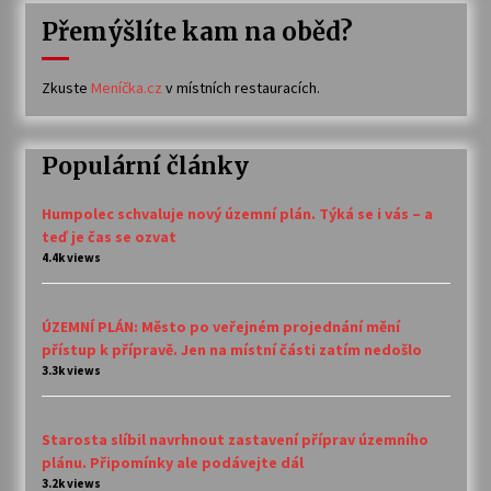
Přemýšlíte kam na oběd?
Zkuste
Meníčka.cz
v místních restauracích.
Populární články
Humpolec schvaluje nový územní plán. Týká se i vás – a
teď je čas se ozvat
4.4k views
ÚZEMNÍ PLÁN: Město po veřejném projednání mění
přístup k přípravě. Jen na místní části zatím nedošlo
3.3k views
Starosta slíbil navrhnout zastavení příprav územního
plánu. Připomínky ale podávejte dál
3.2k views