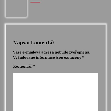
Votavžatský ploty
23. 7. 2026
Letní koncerty ve Stromovce: Rufus Miller
22. 7. 2026
Napsat komentář
Vaše e-mailová adresa nebude zveřejněna.
Vysočinka
Vyžadované informace jsou označeny
*
17. 7. 2026
Komentář
*
Ozvěny prázdnin
14. 7. 2026
Za kulturou kousek za Humpolec. V Želivě ožije
odkaz Josefa Čapka
13. 7. 2026