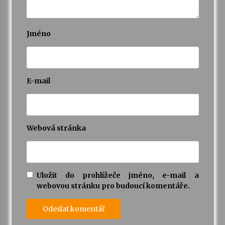
Varhanní recitál Michala Novenka v Klášteře
Želiv
Jméno
3. 7. 2026
Petr Adamec – Malovaný svět
E-mail
30. 6. 2026
Webová stránka
Uložit do prohlížeče jméno, e-mail a
webovou stránku pro budoucí komentáře.