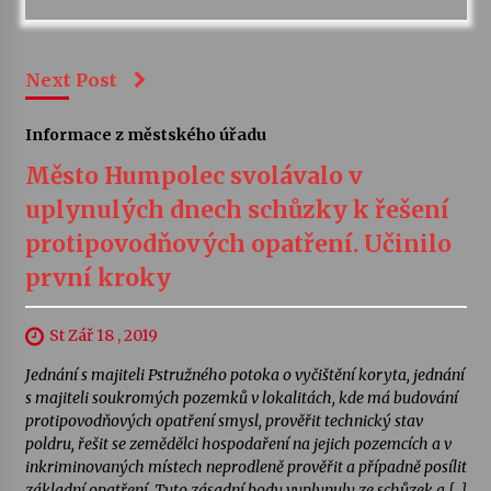
Next Post
Informace z městského úřadu
Město Humpolec svolávalo v
uplynulých dnech schůzky k řešení
protipovodňových opatření. Učinilo
první kroky
St Zář 18 , 2019
Jednání s majiteli Pstružného potoka o vyčištění koryta, jednání
s majiteli soukromých pozemků v lokalitách, kde má budování
protipovodňových opatření smysl, prověřit technický stav
poldru, řešit se zemědělci hospodaření na jejich pozemcích a v
inkriminovaných místech neprodleně prověřit a případně posílit
základní opatření. Tyto zásadní body vyplynuly ze schůzek a […]