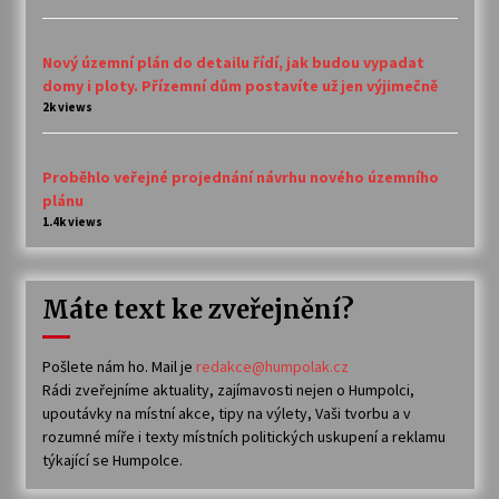
Nový územní plán do detailu řídí, jak budou vypadat
domy i ploty. Přízemní dům postavíte už jen výjimečně
2k views
Proběhlo veřejné projednání návrhu nového územního
plánu
1.4k views
Máte text ke zveřejnění?
Pošlete nám ho. Mail je
redakce@humpolak.cz
Rádi zveřejníme aktuality, zajímavosti nejen o Humpolci,
upoutávky na místní akce, tipy na výlety, Vaši tvorbu a v
rozumné míře i texty místních politických uskupení a reklamu
týkající se Humpolce.