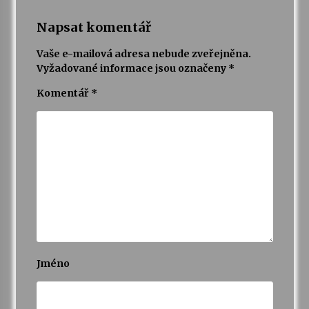
Napsat komentář
Vaše e-mailová adresa nebude zveřejněna.
Vyžadované informace jsou označeny
*
Komentář
*
Jméno