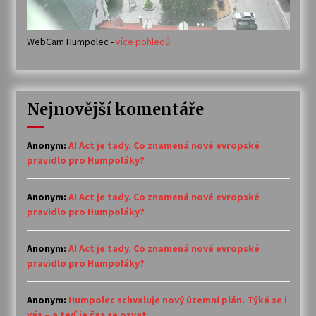
WebCam Humpolec -
více pohledů
Nejnovější komentáře
Anonym
:
AI Act je tady. Co znamená nové evropské
pravidlo pro Humpoláky?
Anonym
:
AI Act je tady. Co znamená nové evropské
pravidlo pro Humpoláky?
Anonym
:
AI Act je tady. Co znamená nové evropské
pravidlo pro Humpoláky?
Anonym
:
Humpolec schvaluje nový územní plán. Týká se i
vás – a teď je čas se ozvat