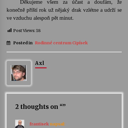
Děkujeme všem za účast a doufám, že
konečně příští rok už nějaký drak vzlétne a udrží se
Za kulturou kousek za Humpolec. V Želivě ožije
ve vzduchu alespoň pět minut.
odkaz Josefa Čapka
13. 7. 2026
Post Views:
18
Varhanní recitál Michala Novenka v Klášteře
Posted in
Rodinné centrum Cipísek
Želiv
3. 7. 2026
Axl
2 thoughts on “
”
frantisek
napsal: