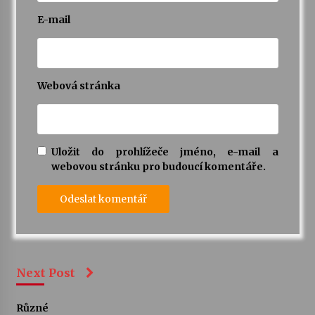
E-mail
Webová stránka
Uložit do prohlížeče jméno, e-mail a
webovou stránku pro budoucí komentáře.
Next Post
Různé