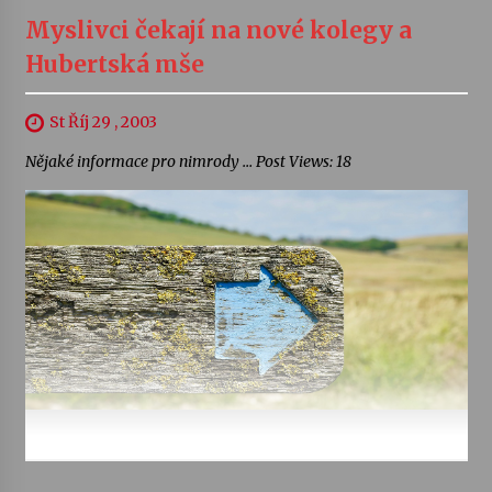
Myslivci čekají na nové kolegy a
Hubertská mše
St Říj 29 , 2003
Nějaké informace pro nimrody … Post Views: 18