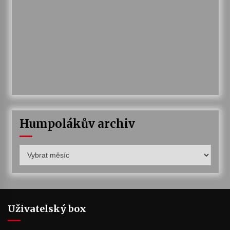
Humpolákův archiv
Humpolákův
archiv
Uživatelský box