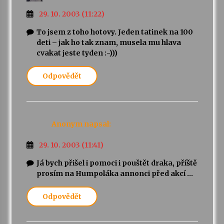
29. 10. 2003 (11:22)
To jsem z toho hotovy. Jeden tatinek na 100
deti – jak ho tak znam, musela mu hlava
cvakat jeste tyden :-)))
Odpovědět
Anonym
napsal:
29. 10. 2003 (11:41)
Já bych přišel i pomoci i pouštět draka, příště
prosím na Humpoláka annonci před akcí …
Odpovědět