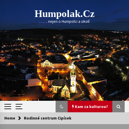
Skip
to
Humpolak.cz
content
. . . . . nejen o Humpolci a okolí
Kam za kulturou?
Home
Rodinné centrum Cipísek
Kam za kulturou?