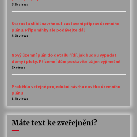
3.3k views
Starosta slíbil navrhnout zastavení příprav územního
plánu. Připomínky ale podávejte dál
3.2k views
Nový územní plán do detailu řídí, jak budou vypadat
domy i ploty. Přízemní dům postavíte už jen výjimečně
2k views
Proběhlo veřejné projednání návrhu nového územního
plánu
1.4k views
Máte text ke zveřejnění?