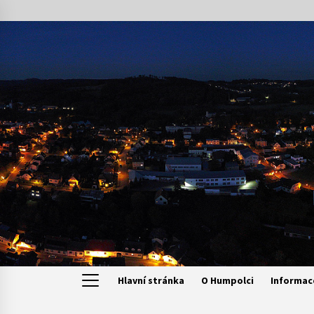
Skip
to
content
Hlavní stránka
O Humpolci
Informac