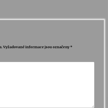
a.
Vyžadované informace jsou označeny
*