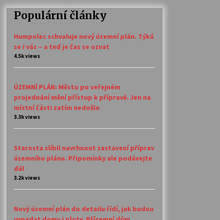
Populární články
Humpolec schvaluje nový územní plán. Týká
se i vás – a teď je čas se ozvat
4.5k views
ÚZEMNÍ PLÁN: Město po veřejném
projednání mění přístup k přípravě. Jen na
místní části zatím nedošlo
3.3k views
Starosta slíbil navrhnout zastavení příprav
územního plánu. Připomínky ale podávejte
dál
3.2k views
Nový územní plán do detailu řídí, jak budou
vypadat domy i ploty. Přízemní dům