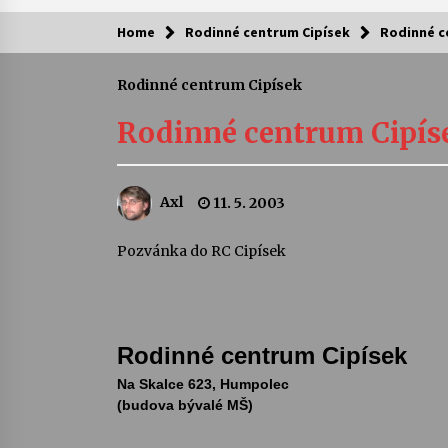
Home
Rodinné centrum Cipísek
Rodinné c
Kam za kulturou?
Rodinné centrum Cipísek
Letní koncerty ve Stromovce: Ars
Camerata a Sukuba Ensemble
Rodinné centrum Cipís
4. 8. 2026
Pozvánka na integrační festival
Axl
11. 5. 2003
Quijotova šedesátka: 28. 7.–1. 8.
2026
28. 7. 2026
Pozvánka do RC Cipísek
Letní koncerty ve Stromovce: Rufu
Miller
22. 7. 2026
Rodinné centrum Cipísek
Za kulturou kousek za Humpolec. 
Na Skalce 623, Humpolec
Želivě ožije odkaz Josefa Čapka
(budova bývalé MŠ)
13. 7. 2026