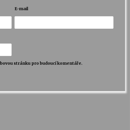
E-mail
webovou stránku pro budoucí komentáře.