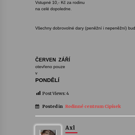
Vstupné 10,- Kč za rodinu
na celé dopoledne.
Všechny dobrovolné dary (peněžní i nepeněžní) bud
ČERVEN  ZÁŘÍ
otevřeno pouze
v
POND
ĚL
Í
Post Views:
4
Posted in
Rodinné centrum Cipísek
Axl