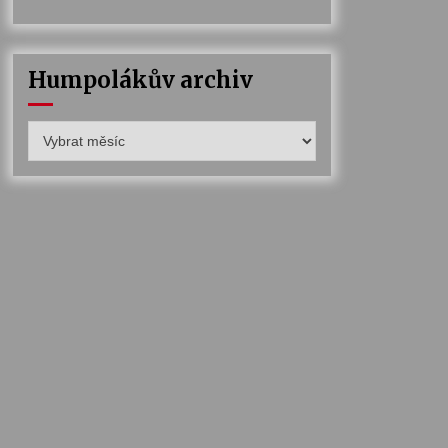
Humpolákův archiv
Humpolákův
archiv