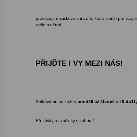
provozuje neziskové zařízení, které slouží pro vzáj
rodin s dětmi
PŘIJĎTE I VY MEZI NÁS!
Setkáváme se každé
pondělí až čtvrtek
od
9
do11
Přezůvky a svačinky s sebou !