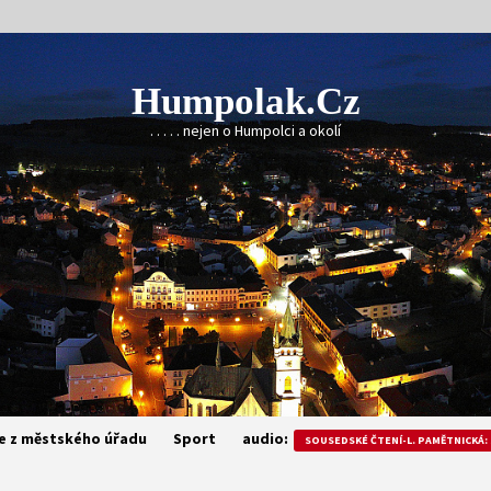
Humpolak.cz
. . . . . nejen o Humpolci a okolí
e z městského úřadu
Sport
audio:
SOUSEDSKÉ ČTENÍ-L. PAMĚTNICKÁ: 