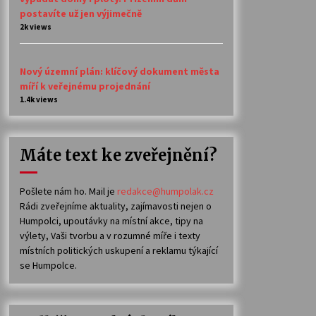
postavíte už jen výjimečně
2k views
Nový územní plán: klíčový dokument města
míří k veřejnému projednání
1.4k views
Máte text ke zveřejnění?
Pošlete nám ho. Mail je
redakce@humpolak.cz
Rádi zveřejníme aktuality, zajímavosti nejen o
Humpolci, upoutávky na místní akce, tipy na
výlety, Vaši tvorbu a v rozumné míře i texty
místních politických uskupení a reklamu týkající
se Humpolce.