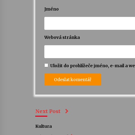
Jméno
Webová stránka
Uložit do prohlížeče jméno, e-mail a 
Next Post
Kultura