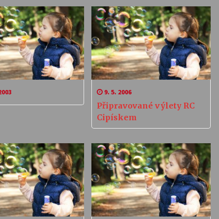
2003
9. 5. 2006
Připravované výlety RC
Cipískem