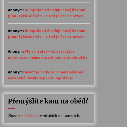
Anonym
:
Humpolec schvaluje nový územní
plán. Týká se i vás – a teď je čas se ozvat
Anonym
:
Humpolec schvaluje nový územní
plán. Týká se i vás – a teď je čas se ozvat
Anonym
:
Fleischsalat – Wurstsalat s
majonézou: německá salámová pochoutka
Anonym
:
AI Act je tady. Co znamená nové
evropské pravidlo pro Humpoláky?
Přemýšlíte kam na oběd?
Zkuste
Meníčka.cz
v místních restauracích.