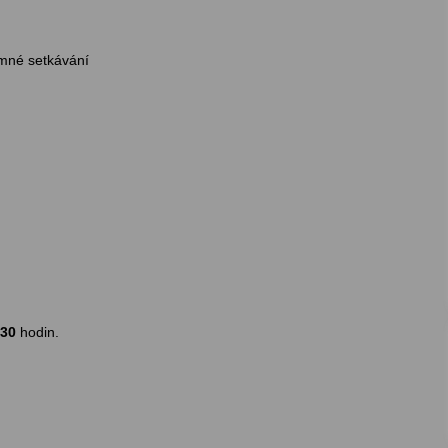
emné setkávání
,30
hodin.