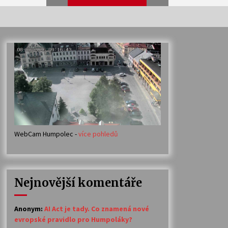
Veselí muzikanti
30. 7. 2026
Votavžatský ploty
23. 7. 2026
WebCam Humpolec -
více pohledů
Ozvěny prázdnin
14. 7. 2026
Nejnovější komentáře
Petr Adamec – Malovaný svět
30. 6. 2026
Anonym
:
AI Act je tady. Co znamená nové
evropské pravidlo pro Humpoláky?