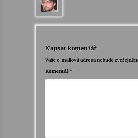
Napsat komentář
Vaše e-mailová adresa nebude zveřejněn
Komentář
*