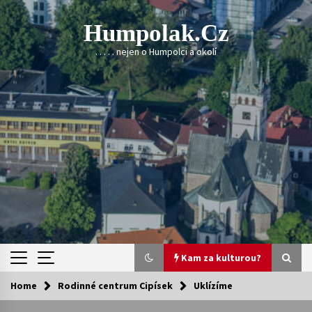
Skip
to
Humpolak.cz
content
. . . . . nejen o Humpolci a okolí
Kam za kulturou?
Home
Rodinné centrum Cipísek
Uklízíme
Kam za kulturou?