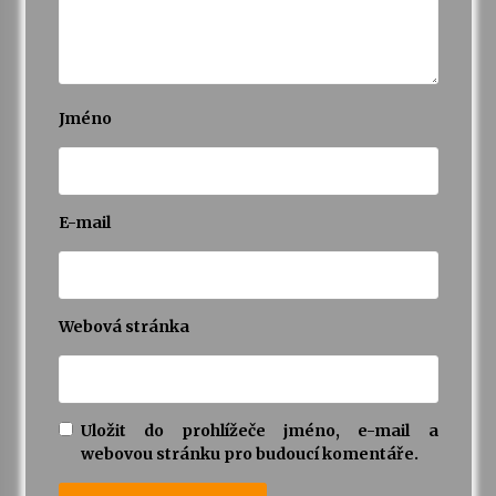
Varhanní recitál Michala Novenka v Klášteře
Želiv
3. 7. 2026
Jméno
Petr Adamec – Malovaný svět
30. 6. 2026
E-mail
Webová stránka
Uložit do prohlížeče jméno, e-mail a
webovou stránku pro budoucí komentáře.