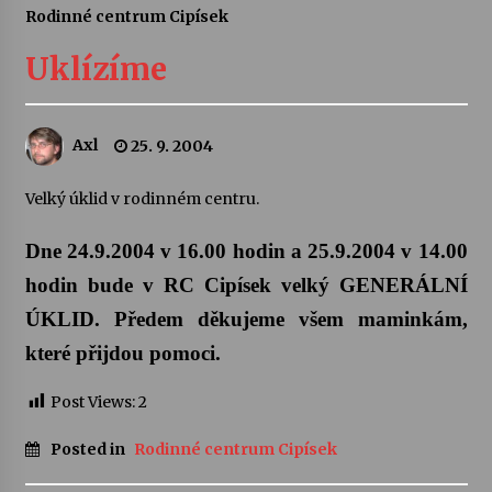
Rodinné centrum Cipísek
Letní koncerty ve Stromovce: Ars Camerata a
Sukuba Ensemble
Uklízíme
4. 8. 2026
Vernisáž výstavy Josefíny Duškové: Stávám se
Axl
25. 9. 2004
kapkou
30. 7. 2026
Velký úklid v rodinném centru.
Veselí muzikanti
Dne 24.9.2004 v 16.00 hodin a 25.9.2004 v 14.00
30. 7. 2026
hodin bude
v RC Cipísek velký GENERÁLNÍ
ÚKLID. Předem děkujeme všem
maminkám,
Pozvánka na integrační festival Quijotova
které přijdou pomoci.
šedesátka: 28. 7.–1. 8. 2026
28. 7. 2026
Post Views:
2
Letní koncerty ve Stromovce: Kolchoz a
Posted in
Rodinné centrum Cipísek
Jenakaši
28. 7. 2026