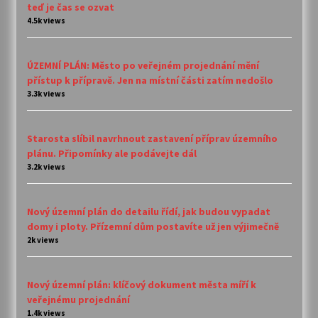
teď je čas se ozvat
4.5k views
ÚZEMNÍ PLÁN: Město po veřejném projednání mění
přístup k přípravě. Jen na místní části zatím nedošlo
3.3k views
Starosta slíbil navrhnout zastavení příprav územního
plánu. Připomínky ale podávejte dál
3.2k views
Nový územní plán do detailu řídí, jak budou vypadat
domy i ploty. Přízemní dům postavíte už jen výjimečně
2k views
Nový územní plán: klíčový dokument města míří k
veřejnému projednání
1.4k views