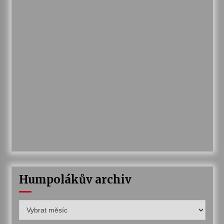
Humpolákův archiv
Humpolákův
archiv