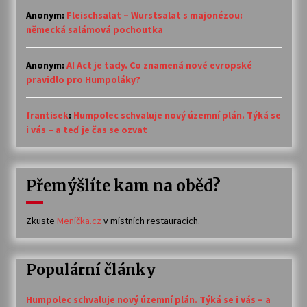
Anonym
:
Fleischsalat – Wurstsalat s majonézou:
německá salámová pochoutka
Anonym
:
AI Act je tady. Co znamená nové evropské
pravidlo pro Humpoláky?
frantisek
:
Humpolec schvaluje nový územní plán. Týká se
i vás – a teď je čas se ozvat
Přemýšlíte kam na oběd?
Zkuste
Meníčka.cz
v místních restauracích.
Populární články
Humpolec schvaluje nový územní plán. Týká se i vás – a