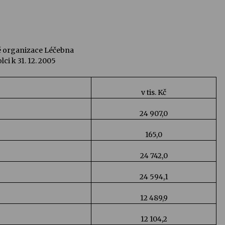
é organizace Léčebna
i k 31. 12. 2005
v tis. Kč
24 907,0
165,0
24 742,0
24 594,1
12 489,9
12 104,2