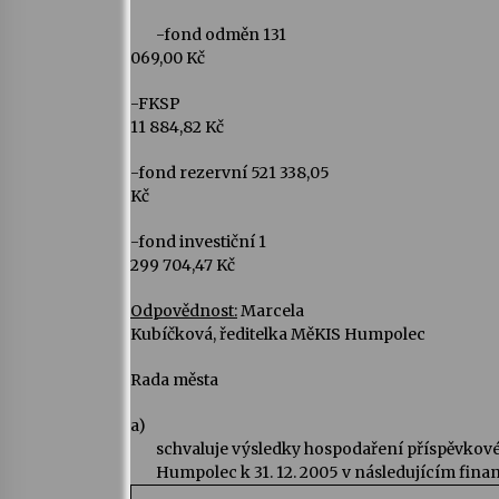
-fond odměn 131
069,00 Kč
-FKSP
11 884,82 Kč
-fond rezervní 521 338,05
Kč
-fond investiční 1
299 704,47 Kč
Odpovědnost:
Marcela
Kubíčková, ředitelka MěKIS Humpolec
Rada města
a)
schvaluje výsledky hospodaření příspěvkov
Humpolec k 31. 12. 2005 v následujícím fina