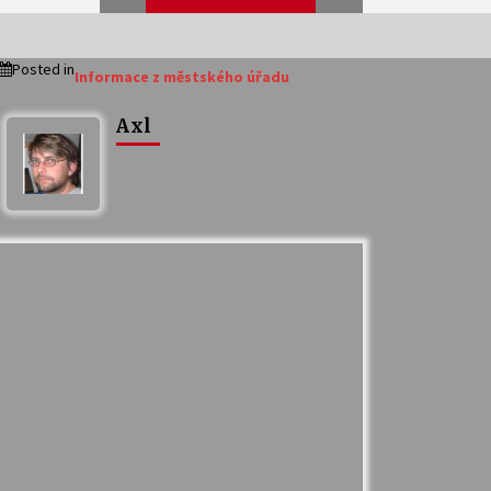
Posted in
Informace z městského úřadu
Veselí muzikanti
Axl
30. 7. 2026
Votavžatský ploty
23. 7. 2026
Ozvěny prázdnin
14. 7. 2026
Petr Adamec – Malovaný svět
30. 6. 2026