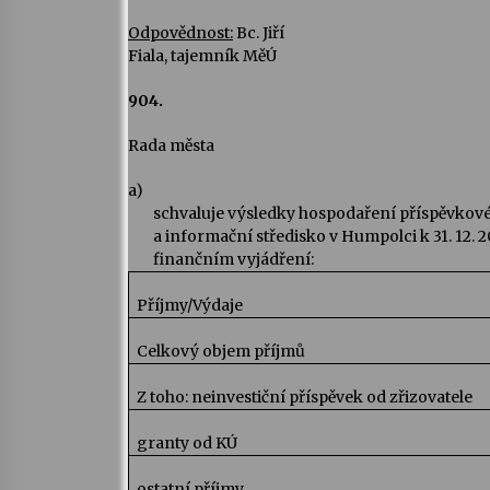
Odpovědnost:
Bc. Jiří
Fiala, tajemník MěÚ
904.
Rada města
a)
schvaluje výsledky hospodaření příspěvkov
a informační středisko v Humpolci k 31. 12. 
finančním vyjádření:
Příjmy/Výdaje
Celkový objem příjmů
Z toho: neinvestiční příspěvek od zřizovatele
granty od KÚ
ostatní příjmy