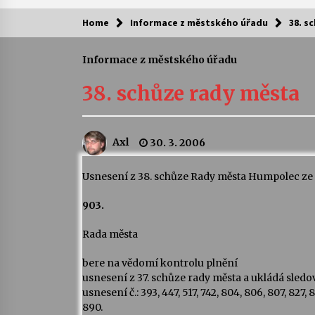
Home
Informace z městského úřadu
38. s
Kam za kulturou?
Informace z městského úřadu
Letní koncerty ve Stromovce: Ars
Camerata a Sukuba Ensemble
38. schůze rady města
4. 8. 2026
Pozvánka na integrační festival
Axl
30. 3. 2006
Quijotova šedesátka: 28. 7.–1. 8.
2026
28. 7. 2026
Usnesení z 38. schůze Rady města Humpolec ze d
903.
Letní koncerty ve Stromovce: Rufu
Miller
22. 7. 2026
Rada města
bere na vědomí kontrolu plnění
Za kulturou kousek za Humpolec. 
usnesení z 37. schůze rady města a ukládá sledo
Želivě ožije odkaz Josefa Čapka
usnesení č.: 393, 447, 517, 742, 804, 806, 807, 827, 8
13. 7. 2026
890.