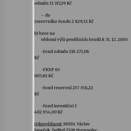
odměn 11 317,29 Kč
– do
rezervního fondu 2 829,32 Kč
b)
bere na
vědomí výši peněžních fondů k 31. 12. 2005:
-fond odměn 116 271,06
Kč
-FKSP 65
005,81 Kč
-fond rezervní 237 358,22
Kč
-fond investiční 1
402 954,00 Kč
Odpovědnost:
MUDr. Václav
Janeček, ředitel ZSM Humpolec