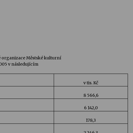
é organizace Městské kulturní
2005 v následujícím
v tis. Kč
8 566,6
6 142,0
178,3
2 246,3