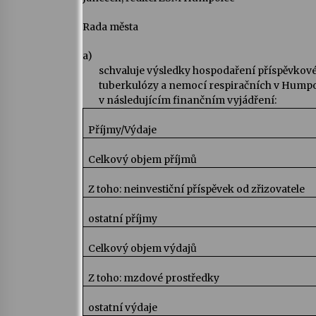
Rada města
a)
schvaluje výsledky hospodaření příspěvkov
tuberkulózy a nemocí respiračních v Humpolc
v následujícím finančním vyjádření:
Příjmy/Výdaje
Celkový objem příjmů
Z toho: neinvestiční příspěvek od zřizovatele
ostatní příjmy
Celkový objem výdajů
Z toho: mzdové prostředky
ostatní výdaje