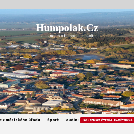
Humpolak.cz
. . . . . nejen o Humpolci a okolí
e z městského úřadu
Sport
audio:
SOUSEDSKÉ ČTENÍ-L. PAMĚTNICKÁ: 