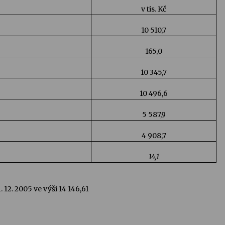
v tis. Kč
10 510,7
165,0
10 345,7
10 496,6
5 587,9
4 908,7
14,1
12. 2005 ve výši 14 146,61