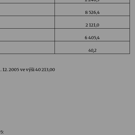
8 526,4
2 121,0
6 405,4
40,2
 12. 2005 ve výši 40 213,00
5: