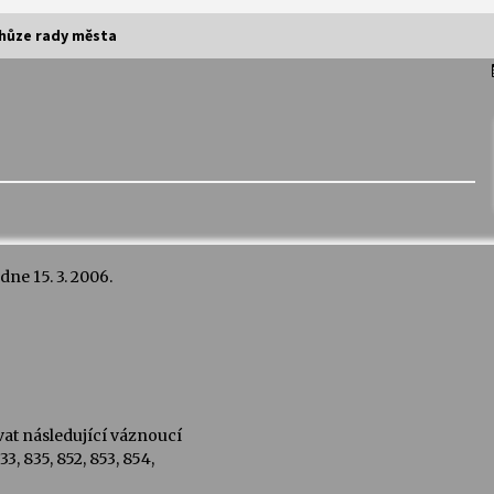
chůze rady města
Vernisáž výstavy Josefíny Duškové:
Stávám se kapkou
30. 7. 2026
Letní koncerty ve Stromovce:
Kolchoz a Jenakaši
28. 7. 2026
ne 15. 3. 2006.
s
Vysočinka
17. 7. 2026
V
Varhanní recitál Michala Novenka v
vat následující váznoucí
Klášteře Želiv
33, 835, 852, 853, 854,
3. 7. 2026