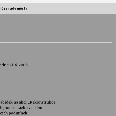
chůze rady města
Vernisáž výstavy Josefíny Duškové:
Stávám se kapkou
30. 7. 2026
Letní koncerty ve Stromovce:
Kolchoz a Jenakaši
28. 7. 2026
dne 21. 6. 2006.
s
Vysočinka
17. 7. 2026
V
Varhanní recitál Michala Novenka v
abídek na akci: „Rekonstrukce
Klášteře Želiv
veřejnou zakázku v celém
3. 7. 2026
acích podmínek,