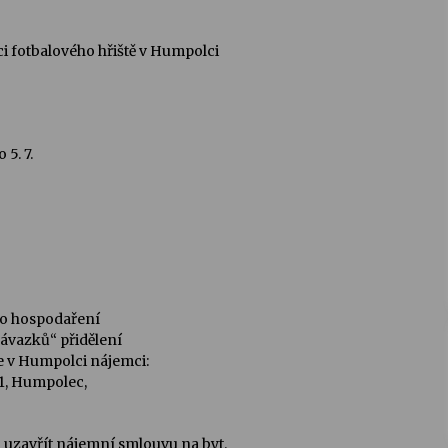
i fotbalového hřiště v Humpolci
5. 7.
 o hospodaření
závazků“ přidělení
lce v Humpolci nájemci:
1, Humpolec,
uzavřít nájemní smlouvu na byt.