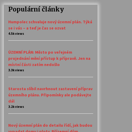
Populární články
Humpolec schvaluje nový územní plán. Týká
se i vás – a teď je čas se ozvat
4.5k views
ÚZEMNÍ PLÁN: Město po veřejném
projednání mění přístup k přípravě. Jen na
místní části zatím nedošlo
3.3k views
Starosta slíbil navrhnout zastavení příprav
územního plánu. Připomínky ale podávejte
dál
3.2k views
Nový územní plán do detailu řídí, jak budou
vypadat domy i ploty. Přízemní dům