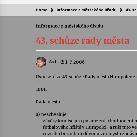
Home
Informace z městského úřadu
43. s
Kam za kulturou?
Informace z městského úřadu
Letní koncerty ve Stromovce: Ars
Camerata a Sukuba Ensemble
43. schůze rady města
4. 8. 2026
Pozvánka na integrační festival
Axl
1. 7. 2006
Quijotova šedesátka: 28. 7.–1. 8.
2026
28. 7. 2026
Usnesení ze 43. schůze Rady města Humpolec ze 
1001.
Letní koncerty ve Stromovce: Rufu
Miller
22. 7. 2026
Rada města
a)
neschvaluje
Za kulturou kousek za Humpolec. 
závěry komise pro posouzení a hodnocení n
Želivě ožije odkaz Josefa Čapka
fotbalového hřiště v Humpolci“ a ruší tuto 
13. 7. 2026
rozsahu bez udání důvodu ve smyslu zadáv