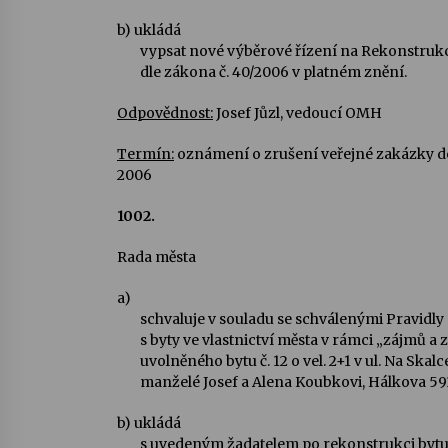
b)
ukládá
vypsat nové výběrové řízení na Rekonstrukc
dle zákona č. 40/2006 v platném znění.
Odpovědnost:
Josef Jůzl, vedoucí OMH
Termín:
oznámení o zrušení veřejné zakázky do 
2006
1002.
Rada města
a)
schvaluje v souladu se schválenými Pravidly
s byty ve vlastnictví města v rámci „zájmů a 
uvolněného bytu č. 12 o vel. 2+1 v ul. Na Ska
manželé Josef a Alena Koubkovi, Hálkova 59
b)
ukládá
s uvedeným žadatelem po rekonstrukci bytu 