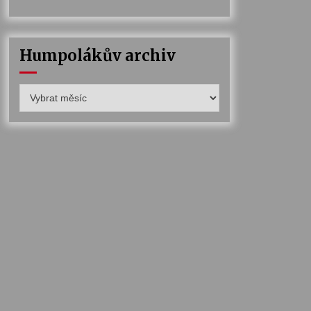
Humpolákův archiv
Humpolákův
archiv