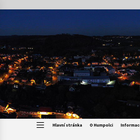
Skip
to
content
Hlavní stránka
O Humpolci
Informac