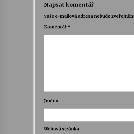
Napsat komentář
Vaše e-mailová adresa nebude zveřejněn
Komentář
*
Jméno
Webová stránka