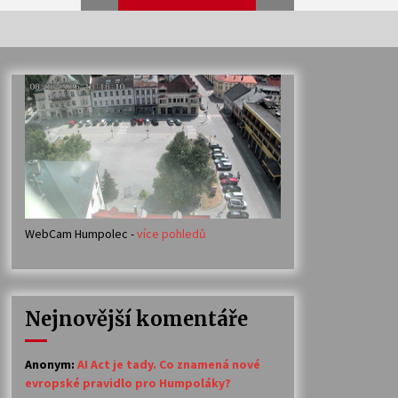
Veselí muzikanti
30. 7. 2026
Votavžatský ploty
23. 7. 2026
WebCam Humpolec -
více pohledů
Ozvěny prázdnin
14. 7. 2026
Nejnovější komentáře
Petr Adamec – Malovaný svět
30. 6. 2026
Anonym
:
AI Act je tady. Co znamená nové
evropské pravidlo pro Humpoláky?