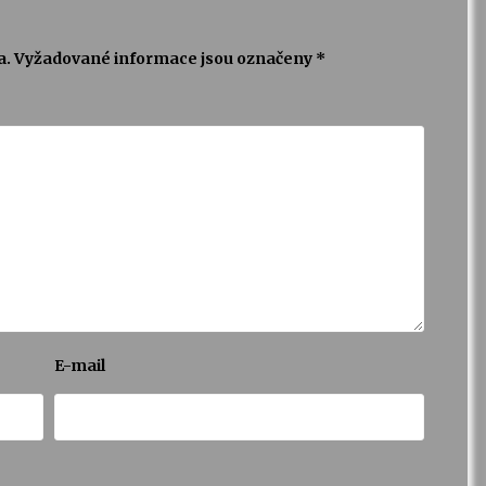
a.
Vyžadované informace jsou označeny
*
E-mail