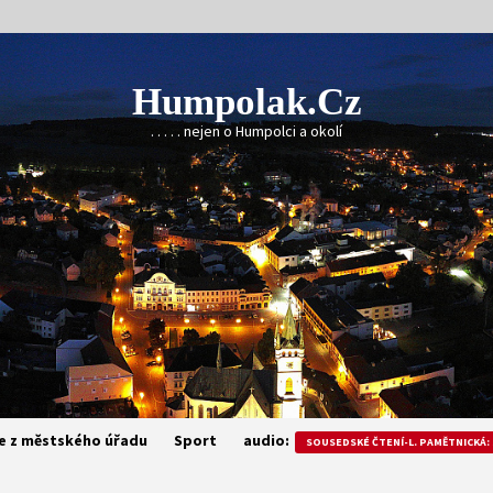
Humpolak.cz
. . . . . nejen o Humpolci a okolí
e z městského úřadu
Sport
audio:
SOUSEDSKÉ ČTENÍ-L. PAMĚTNICKÁ: 