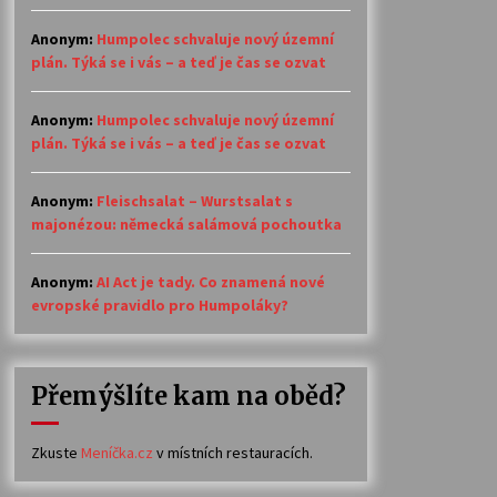
Anonym
:
Humpolec schvaluje nový územní
plán. Týká se i vás – a teď je čas se ozvat
Anonym
:
Humpolec schvaluje nový územní
plán. Týká se i vás – a teď je čas se ozvat
Anonym
:
Fleischsalat – Wurstsalat s
majonézou: německá salámová pochoutka
Anonym
:
AI Act je tady. Co znamená nové
evropské pravidlo pro Humpoláky?
Přemýšlíte kam na oběd?
Zkuste
Meníčka.cz
v místních restauracích.