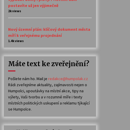
postavíte už jen výjimečně
2k views
Nový územní plán: klíčový dokument města
míří k veřejnému projednání
1.4k views
Máte text ke zveřejnění?
Pošlete nám ho. Mail je
redakce@humpolak.cz
Rádi zveřejníme aktuality, zajímavosti nejen o
Humpolci, upoutávky na místní akce, tipy na
výlety, Vaši tvorbu a v rozumné míře i texty
místních politických uskupení a reklamu týkající
se Humpolce.