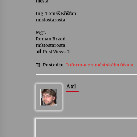
města
Ing. Tomáš Křišťan
místostarosta
Mgr.
Roman Brzoň
místostarosta
Post Views:
2
Posted in
Informace z městského úřadu
Axl