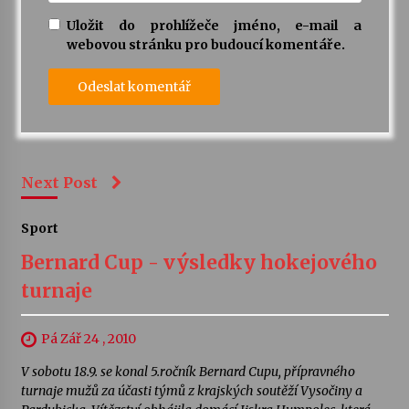
Uložit do prohlížeče jméno, e-mail a
webovou stránku pro budoucí komentáře.
Next Post
Sport
Bernard Cup - výsledky hokejového
turnaje
Pá Zář 24 , 2010
V sobotu 18.9. se konal 5.ročník Bernard Cupu, přípravného
turnaje mužů za účasti týmů z krajských soutěží Vysočiny a