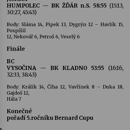
HUMPOLEC — BK ŽĎÁR n.S. 58:55
(15:13,
30:27, 45:43)
Body: Sláma 14, Pipek 13, Dygrýn 12 – Havlík 15,
Pospíšil
12, Nekovář 6, Petroš 6, Veselý 6
Finále
BC
VYSOČINA — BK KLADNO 53:55
(16:16,
32:33, 38:43)
Body: Králík 14, Číha 12, Vavřínek 8 – Duka 18,
Gajdoš 12,
Hála 7
Konečné
pořadí 5.ročníku Bernard Cupu