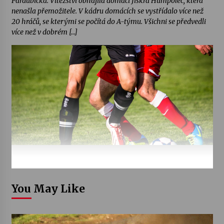
Pardubicka. Vítězství obhájila domácí Jiskra Humpolec, která
nenašla přemožitele. V kádru domácích se vystřídalo více než
20 hráčů, se kterými se počítá do A-týmu. Všichni se předvedli
více než v dobrém […]
You May Like