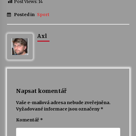
Post Views:
14
Posted in
Sport
Axl
Napsat komentář
Vaše e-mailová adresa nebude zveřejněna.
Vyžadované informace jsou označeny
*
Komentář
*