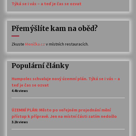
Týká se i vás – a teď je čas se ozvat
Přemýšlíte kam na oběd?
Zkuste
Meníčka.cz
v místních restauracích.
Populární články
Humpolec schvaluje nový územní plán. Týká se i vás – a
teď je čas se ozvat
4.4k views
ÚZEMNÍ PLÁN: Město po veřejném projednání mění
přístup k přípravě. Jen na místní části zatím nedošlo
3.2k views