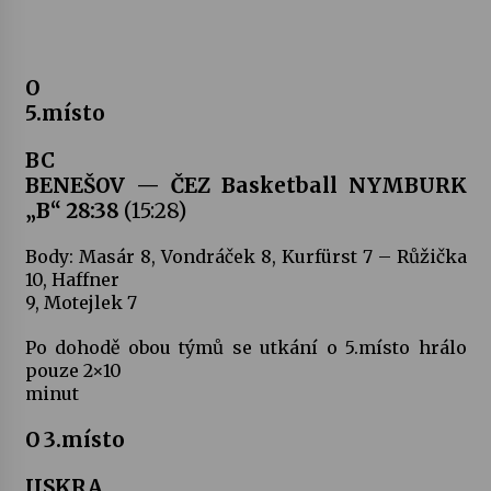
O
5.místo
BC
BENEŠOV — ČEZ Basketball NYMBURK
„B“ 28:38
(15:28)
Body: Masár 8, Vondráček 8, Kurfürst 7 – Růžička
10, Haffner
9, Motejlek 7
Po dohodě obou týmů se utkání o 5.místo hrálo
pouze 2×10
minut
O 3.místo
JISKRA