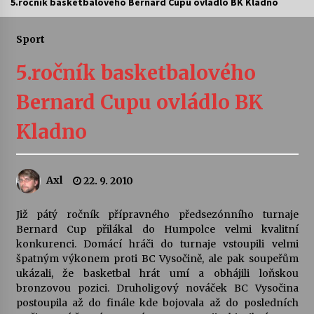
5.ročník basketbalového Bernard Cupu ovládlo BK Kladno
Letní koncerty ve Stromovce: Ars Camerata a
Sukuba Ensemble
Sport
4. 8. 2026
5.ročník basketbalového
Vernisáž výstavy Josefíny Duškové: Stávám se
Bernard Cupu ovládlo BK
kapkou
30. 7. 2026
Kladno
Veselí muzikanti
30. 7. 2026
Axl
22. 9. 2010
Již pátý ročník přípravného předsezónního turnaje
Pozvánka na integrační festival Quijotova
šedesátka: 28. 7.–1. 8. 2026
Bernard Cup přilákal do Humpolce velmi kvalitní
28. 7. 2026
konkurenci. Domácí hráči do turnaje vstoupili velmi
špatným výkonem proti BC Vysočině, ale pak soupeřům
ukázali, že basketbal hrát umí a obhájili loňskou
Letní koncerty ve Stromovce: Kolchoz a
bronzovou pozici. Druholigový nováček BC Vysočina
Jenakaši
postoupila až do finále kde bojovala až do posledních
28. 7. 2026