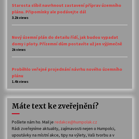
Starosta slíbil navrhnout zastavení příprav územního
plánu. Připomínky ale podávejte dál
3.2k views
Nový územní plán do detailu řídí, jak budou vypadat
domy i ploty. Přízemní dům postavíte už jen výjimečně
2k views
Proběhlo veřejné projednání návrhu nového územního
plánu
1.4k views
Máte text ke zveřejnění?
Pošlete nám ho. Mail je
redakce@humpolak.cz
Rádi zveřejníme aktuality, zajímavosti nejen o Humpolci,
upoutávky na místní akce, tipy na výlety, Vaši tvorbu a v