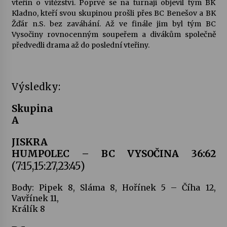
vteřin o vítězství. Poprvé se na turnaji objevil tým BK
Kladno, kteří svou skupinou prošli přes BC Benešov a BK
Votavžatský ploty
Žďár n.S. bez zaváhání. Až ve finále jim byl tým BC
23. 7. 2026
Vysočiny rovnocenným soupeřem a divákům společně
předvedli drama až do poslední vteřiny.
Letní koncerty ve Stromovce: Rufus Miller
22. 7. 2026
Výsledky:
Skupina
Vysočinka
A
17. 7. 2026
JISKRA
HUMPOLEC – BC VYSOČINA 36:62
Ozvěny prázdnin
(7:15,15:27,23:45)
14. 7. 2026
Body: Pipek 8, Sláma 8, Hořínek 5 – Číha 12,
Vavřínek 11,
Za kulturou kousek za Humpolec. V Želivě ožije
Králík 8
odkaz Josefa Čapka
13. 7. 2026