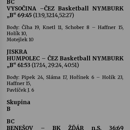
BC
VYSOČINA –ČEZ Basketball NYMBURK
„B“ 69:45
(13:9,32:14,52:27)
Varhanní recitál Michala Novenka v Klášteře
Želiv
3. 7. 2026
Body: Číha 19, Knetl 11, Schober 8 – Haffner 15,
Holík 10,
Motejlek 10
Petr Adamec – Malovaný svět
30. 6. 2026
JISKRA
HUMPOLEC – ČEZ Basketball NYMBURK
„B“ 61:53
(17:14, 29:24, 40:51)
Body: Pipek 24, Sláma 17, Hořínek 6 – Holík 23,
Haffner 15,
Pavlíček J. 6
Skupina
B
BC
BENEŠOV – BK ŽĎÁR n.S. 36:69