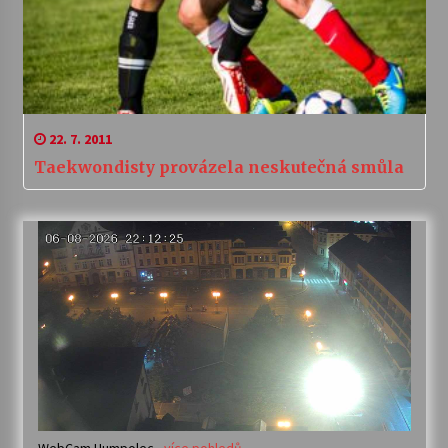
22. 7. 2011
Taekwondisty provázela neskutečná smůla
WebCam Humpolec -
více pohledů