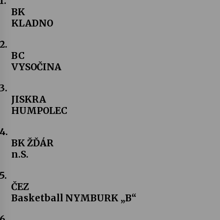
1.
BK
KLADNO
2.
BC
VYSOČINA
3.
JISKRA
HUMPOLEC
4.
BK ŽĎÁR
n.S.
5.
ČEZ
Basketball NYMBURK „B“
6.