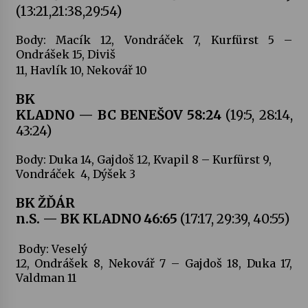
(13:21,21:38,29:54)
Body: Macík 12, Vondráček 7, Kurfürst 5 –
Ondrášek 15, Diviš
11, Havlík 10, Nekovář 10
BK
KLADNO — BC BENEŠOV 58:24
(19:5, 28:14,
43:24)
Body: Duka 14, Gajdoš 12, Kvapil 8 – Kurfürst 9,
Vondráček
4, Dýšek 3
BK ŽĎÁR
n.S. — BK KLADNO 46:65
(17:17, 29:39, 40:55)
Body: Veselý
12, Ondrášek 8, Nekovář 7 – Gajdoš 18, Duka 17,
Valdman 11