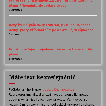
Starosta slíbil navrhnout zastavení příprav územního
plánu. Připomínky ale podávejte dál
3.2k views
Nový územní plán do detailu řídí, jak budou vypadat
domy i ploty. Přízemní dům postavíte už jen výjimečně
2k views
Proběhlo veřejné projednání návrhu nového územního
plánu
1.4k views
Máte text ke zveřejnění?
Pošlete nám ho. Mail je
redakce@humpolak.cz
Rádi zveřejníme aktuality, zajímavosti nejen o Humpolci,
upoutávky na místní akce, tipy na výlety, Vaši tvorbu a v
rozumné míře i texty místních politických uskupení a reklamu