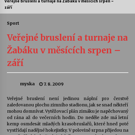
Veřejné bruslení a turnaje na Žabáku v měsících srpen –
září
Letní koncerty ve Stromovce: Ars Camerata a
Sukuba Ensemble
4. 8. 2026
Sport
Veřejné bruslení a turnaje na
Vernisáž výstavy Josefíny Duškové: Stávám se
kapkou
Žabáku v měsících srpen –
30. 7. 2026
září
Veselí muzikanti
30. 7. 2026
myska
7. 8. 2009
Pozvánka na integrační festival Quijotova
šedesátka: 28. 7.–1. 8. 2026
Veřejné bruslení není jedinou náplní pro čerstvě
28. 7. 2026
zaledovanou plochu zimního stadionu, jak se snad někteří
mohou domnívat. Vytěžovací plán zimáku je napěchovaný
od rána až do večerních hodin. Do neděle zde má letní
Letní koncerty ve Stromovce: Kolchoz a
kemp osmdesát mladých krasobruslařů, které hned poté
Jenakaši
vystřídají nadějné hokejistky. V polovině srpna přijedou na
28. 7. 2026