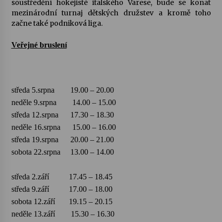
soustředění hokejisté italského Varese, bude se konat
mezinárodní turnaj dětských družstev a kromě toho
Votavžatský ploty
začne také podniková liga.
23. 7. 2026
Veřejné bruslení
Letní koncerty ve Stromovce: Rufus Miller
22. 7. 2026
středa 5.srpna 19.00 – 20.00
neděle 9.srpna 14.00 – 15.00
Vysočinka
středa 12.srpna 17.30 – 18.30
17. 7. 2026
neděle 16.srpna 15.00 – 16.00
středa 19.srpna 20.00 – 21.00
sobota 22.srpna 13.00 – 14.00
Ozvěny prázdnin
14. 7. 2026
středa 2.září 17.45 – 18.45
středa 9.září 17.00 – 18.00
sobota 12.září 19.15 – 20.15
Za kulturou kousek za Humpolec. V Želivě ožije
odkaz Josefa Čapka
neděle 13.září 15.30 – 16.30
13. 7. 2026