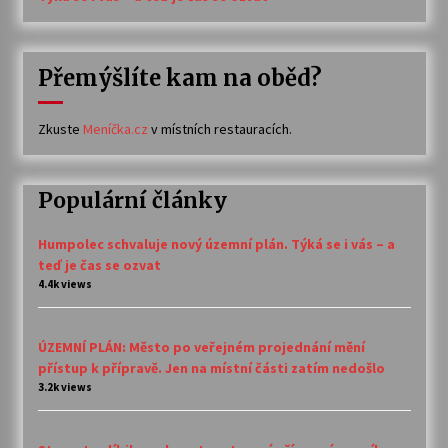
Přemýšlíte kam na oběd?
Zkuste
Meníčka.cz
v místních restauracích.
Populární články
Humpolec schvaluje nový územní plán. Týká se i vás – a
teď je čas se ozvat
4.4k views
ÚZEMNÍ PLÁN: Město po veřejném projednání mění
přístup k přípravě. Jen na místní části zatím nedošlo
3.2k views