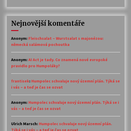
Nejnovější komentáře
Anonym
:
Fleischsalat – Wurstsalat s majonézou:
německá salámová pochoutka
Anonym
:
AI Act je tady. Co znamená nové evropské
pravidlo pro Humpoláky?
frantisek
:
Humpolec schvaluje nový územní plán. Týká se
i vás – a teď je čas se ozvat
Anonym
:
Humpolec schvaluje nový územní plán. Týká se i
vás – a teď je čas se ozvat
Ulrich Marsch
:
Humpolec schvaluje nový územní plán.
Týká se i vás – a teď je čas se ozvat