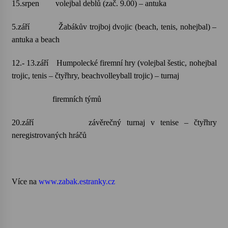
15.srpen volejbal deblů (zač. 9.00) – antuka
5.září Žabákův trojboj dvojic (beach, tenis, nohejbal) –
antuka a beach
12.- 13.září Humpolecké firemní hry (volejbal šestic, nohejbal
trojic, tenis – čtyřhry, beachvolleyball trojic) – turnaj
firemních týmů
20.září závěrečný turnaj v tenise – čtyřhry
neregistrovaných hráčů
Více na
www.zabak.estranky.cz