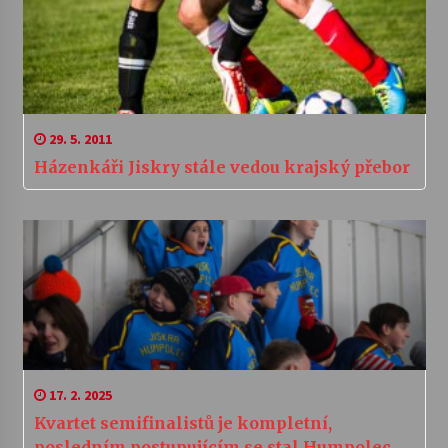
29. 5. 2011
Házenkáři Jiskry stále vedou krajský přebor
17. 2. 2025
Kvartet semifinalistů je kompletní,
posledním postupujícím se stal Humpolec