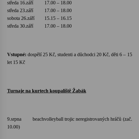
středa 16.září 17.00 – 18.00
středa 23.září 17.00 – 18.00
Varhanní recitál Michala Novenka v Klášteře
sobota 26.září 15.15 – 16.15
Želiv
středa 30.září 17.00 – 18.00
3. 7. 2026
Petr Adamec – Malovaný svět
30. 6. 2026
Vstupné:
dospělí 25 Kč, studenti a důchodci 20 Kč, děti 6 – 15
let 15 Kč
Turnaje na kurtech koupaliště Žabák
9.srpna beachvolleyball trojic neregistrovaných hráčů (zač.
10.00)