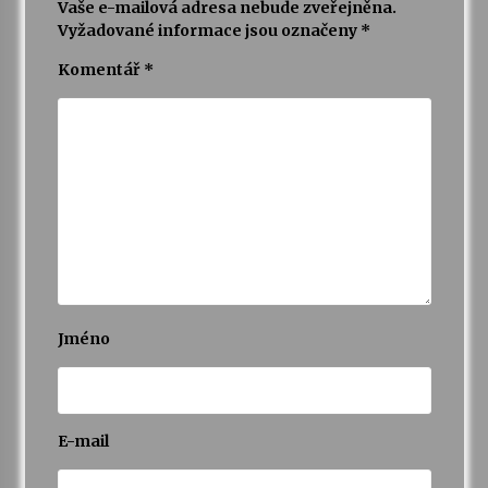
Vaše e-mailová adresa nebude zveřejněna.
Vyžadované informace jsou označeny
*
Komentář
*
Jméno
E-mail