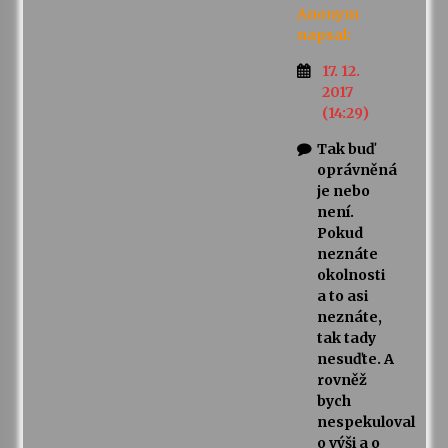
Anonym
napsal:
17. 12.
2017
(14:29)
Tak buď
oprávněná
je nebo
není.
Pokud
neznáte
okolnosti
a to asi
neznáte,
tak tady
nesuďte. A
rovněž
bych
nespekuloval
o výši a o