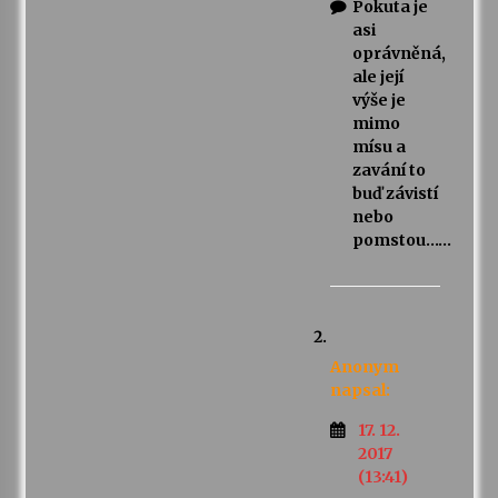
Pokuta je
asi
oprávněná,
ale její
výše je
mimo
mísu a
zavání to
buď závistí
nebo
pomstou……
Anonym
napsal:
17. 12.
2017
(13:41)