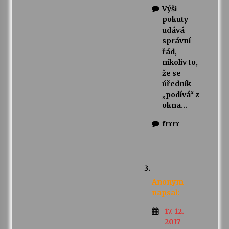
Výši
pokuty
udává
správní
řád,
nikoliv to,
že se
úředník
„podívá“ z
okna…
frrrr
Anonym
napsal:
17. 12.
2017