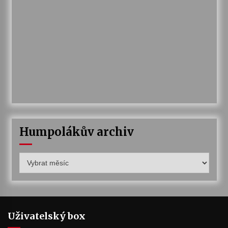
Humpolákův archiv
Humpolákův
archiv
Uživatelský box