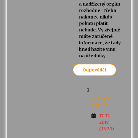
a nadřízený orgán
rozhodne. Třeba
nakonec nikdo
pokutu platit
nebude. Vy zřejmě
máte zaručené
informace, že tady
hned hazite vinu
na úředníky.
Odpovědět
Anonym
napsal:
17. 12.
2017
(13:20)