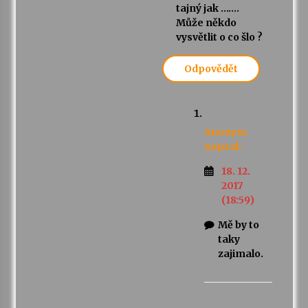
tajný jak …….
Může někdo
vysvětlit o co šlo ?
Odpovědět
Anonym
napsal:
18. 12.
2017
(18:59)
Mě by to
taky
zajimalo.