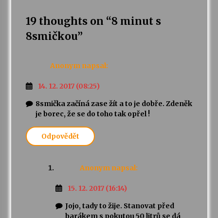
19 thoughts on “
8 minut s
Varhanní recitál Michala Novenka v Klášteře
Želiv
8smičkou
”
3. 7. 2026
Anonym
napsal:
Petr Adamec – Malovaný svět
30. 6. 2026
14. 12. 2017 (08:25)
8smička začíná zase žít a to je dobře. Zdeněk
je borec, že se do toho tak opřel !
Odpovědět
Anonym
napsal:
15. 12. 2017 (16:14)
Jojo, tady to žije. Stanovat před
barákem s pokutou 50 litrů se dá