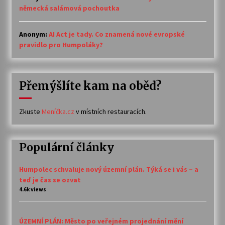
německá salámová pochoutka
Anonym
:
AI Act je tady. Co znamená nové evropské
pravidlo pro Humpoláky?
Přemýšlíte kam na oběd?
Zkuste
Meníčka.cz
v místních restauracích.
Populární články
Humpolec schvaluje nový územní plán. Týká se i vás – a
teď je čas se ozvat
4.6k views
ÚZEMNÍ PLÁN: Město po veřejném projednání mění