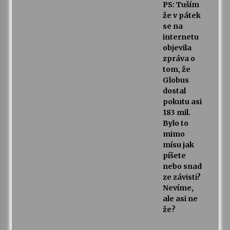
PS: Tuším
že v pátek
se na
internetu
objevila
zpráva o
tom, že
Globus
dostal
pokutu asi
183 mil.
Bylo to
mimo
mísu jak
píšete
nebo snad
ze závisti?
Nevíme,
ale asi ne
že?