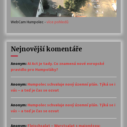
WebCam Humpolec -
více pohledů
Nejnovější komentáře
Anonym
:
AI Act je tady. Co znamená nové evropské
pravidlo pro Humpoláky?
Anonym
:
Humpolec schvaluje nový územní plán. Týká se i
vás – a teď je čas se ozvat
Anonym
:
Humpolec schvaluje nový územní plán. Týká se i
vás – a teď je čas se ozvat
Anonym
:
Fleischsalat – Wurstsalat s majonézou: