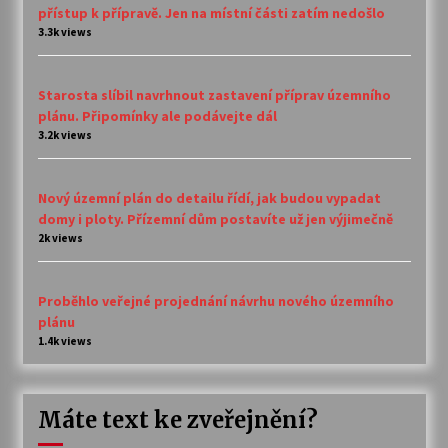
přístup k přípravě. Jen na místní části zatím nedošlo
3.3k views
Starosta slíbil navrhnout zastavení příprav územního
plánu. Připomínky ale podávejte dál
3.2k views
Nový územní plán do detailu řídí, jak budou vypadat
domy i ploty. Přízemní dům postavíte už jen výjimečně
2k views
Proběhlo veřejné projednání návrhu nového územního
plánu
1.4k views
Máte text ke zveřejnění?