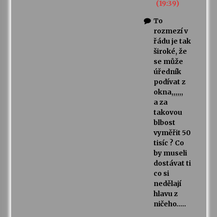
(19:39)
To
rozmezí v
řádu je tak
široké, že
se může
úředník
podívat z
okna,,,,,,
a za
takovou
blbost
vyměřit 50
tisíc ? Co
by museli
dostávat ti
co si
nedělají
hlavu z
ničeho…..