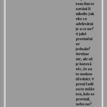
tom čím to
zavání či
nikoliv. Jak
víte co
adekvátní
je a co ne?
O jaké
provinění
se
jednalo?
Nevíme
nic, ale už
je hotová
věc, že za
to mohou
úředníci. V
první řadě
za to může
ten, kdo se
provinil,
nebo ne?