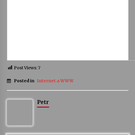
Votavžatský ploty
23. 7. 2026
Letní koncerty ve Stromovce: Rufus Miller
22. 7. 2026
Post Views:
7
Vysočinka
17. 7. 2026
Posted in
Internet a WWW
Ozvěny prázdnin
14. 7. 2026
Petr
Za kulturou kousek za Humpolec. V Želivě ožije
odkaz Josefa Čapka
13. 7. 2026