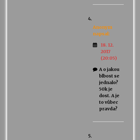
Anonym
napsal:
18. 12.
2017
(20:05)
A o jakou
blbost se
jednalo?
50k je
dost. A je
to vůbec
pravda?