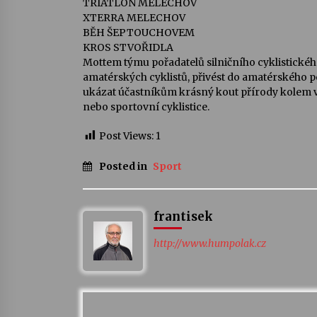
TRIATLON MELECHOV
XTERRA MELECHOV
BĚH ŠEPTOUCHOVEM
KROS STVOŘIDLA
Mottem týmu pořadatelů silničního cyklistické
amatérských cyklistů, přivést do amatérského p
ukázat účastníkům krásný kout přírody kolem vr
nebo sportovní cyklistice.
Post Views:
1
Posted in
Sport
frantisek
http://www.humpolak.cz