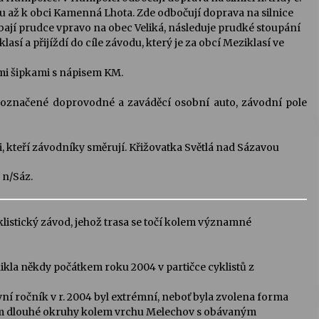
ou až k obci Kamenná Lhota. Zde odbočují doprava na silnice
uhýbají prudce vpravo na obec Veliká, následuje prudké stoupání
así a přijíždí do cíle závodu, který je za obcí Meziklasí ve
mi šipkami s nápisem KM.
u označené doprovodné a zaváděcí osobní auto, závodní pole
i, kteří závodníky směrují. Křižovatka Světlá nad Sázavou
 n/Sáz.
listický závod, jehož trasa se točí kolem významné
ikla někdy počátkem roku 2004 v partičce cyklistů z
rvní ročník v r. 2004 byl extrémní, neboť byla zvolena forma
2,5 km dlouhé okruhy kolem vrchu Melechov s obávaným