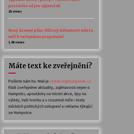
postavíte už jen výjimečně
2k views
Nový územní plán: klíčový dokument města
míří k veřejnému projednání
1.4k views
Máte text ke zveřejnění?
Pošlete nám ho. Mail je
redakce@humpolak.cz
Rádi zveřejníme aktuality, zajímavosti nejen o
Humpolci, upoutávky na místní akce, tipy na
výlety, Vaši tvorbu a v rozumné míře i texty
místních politických uskupení a reklamu týkající
se Humpolce.