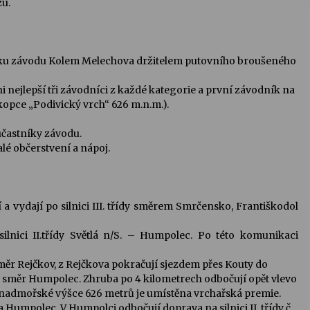
zu.
čníku závodu Kolem Melechova držitelem putovního broušeného
nejlepší tři závodníci z každé kategorie a první závodník na
kopce „Podivický vrch“ 626 m.n.m.).
účastníky závodu.
lé občerstvení a nápoj.
 a vydají po silnici III. třídy směrem Smrčensko, Františkodol
lnici II.třídy Světlá n/S. – Humpolec. Po této komunikaci
směr Rejčkov, z Rejčkova pokračují sjezdem přes Kouty do
30 směr Humpolec. Zhruba po 4 kilometrech odbočují opět vlevo
v nadmořské výšce 626 metrů je umístěna vrchařská premie.
 Humpolec. V Humpolci odbočují doprava na silnici II. třídy č.