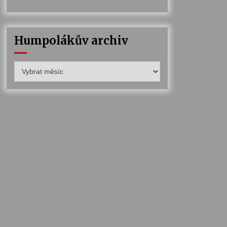
Humpolákův archiv
Humpolákův
archiv