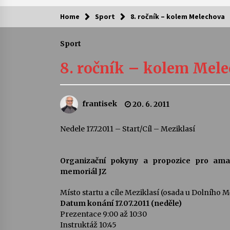
Home
Sport
8. ročník – kolem Melechova
Kam za kulturou?
Sport
Letní koncerty ve Stromovce: Ars
Camerata a Sukuba Ensemble
8. ročník – kolem Mel
4. 8. 2026
Pozvánka na integrační festival
frantisek
20. 6. 2011
Quijotova šedesátka: 28. 7.–1. 8.
2026
28. 7. 2026
Nedele 17.7.2011 – Start/Cíl – Meziklasí
Letní koncerty ve Stromovce: Rufu
Miller
Organizační pokyny a propozice pro amat
22. 7. 2026
memoriál JZ
Místo startu a cíle Meziklasí (osada u Dolního M
Za kulturou kousek za Humpolec. 
Datum konání 17.07.2011 (neděle)
Želivě ožije odkaz Josefa Čapka
Prezentace 9:00 až 10:30
13. 7. 2026
Instruktáž 10:45