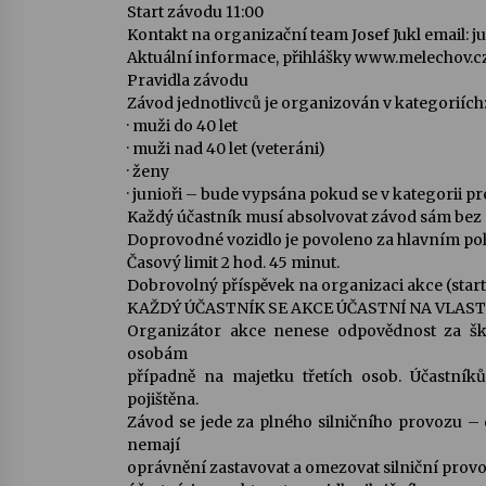
Start závodu 11:00
Kontakt na organizační team Josef Jukl email:
Aktuální informace, přihlášky www.melechov.c
Pravidla závodu
Závod jednotlivců je organizován v kategoriích
· muži do 40 let
· muži nad 40 let (veteráni)
· ženy
· junioři – bude vypsána pokud se v kategorii pre
Každý účastník musí absolvovat závod sám bez 
Doprovodné vozidlo je povoleno za hlavním po
Časový limit 2 hod. 45 minut.
Dobrovolný příspěvek na organizaci akce (start
KAŽDÝ ÚČASTNÍK SE AKCE ÚČASTNÍ NA VLAST
Organizátor akce nenese odpovědnost za šk
osobám
případně na majetku třetích osob. Účastníků
pojištěna.
Závod se jede za plného silničního provozu – 
nemají
oprávnění zastavovat a omezovat silniční provo