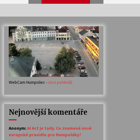
Veselí muzikanti
30. 7. 2026
Votavžatský ploty
23. 7. 2026
WebCam Humpolec -
více pohledů
Ozvěny prázdnin
14. 7. 2026
Nejnovější komentáře
Petr Adamec – Malovaný svět
30. 6. 2026
Anonym
:
AI Act je tady. Co znamená nové
evropské pravidlo pro Humpoláky?