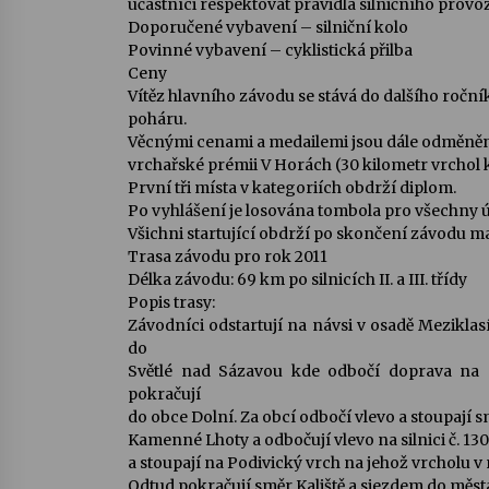
účastníci respektovat pravidla silničního provo
Doporučené vybavení – silniční kolo
Povinné vybavení – cyklistická přilba
Ceny
Vítěz hlavního závodu se stává do dalšího ro
poháru.
Věcnými cenami a medailemi jsou dále odměněni 
vrchařské prémii V Horách (30 kilometr vrchol 
První tři místa v kategoriích obdrží diplom.
Po vyhlášení je losována tombola pro všechny 
Všichni startující obdrží po skončení závodu ma
Trasa závodu pro rok 2011
Délka závodu: 69 km po silnicích II. a III. třídy
Popis trasy:
Závodníci odstartují na návsi v osadě Meziklasí
do
Světlé nad Sázavou kde odbočí doprava na si
pokračují
do obce Dolní. Za obcí odbočí vlevo a stoupají 
Kamenné Lhoty a odbočují vlevo na silnici č. 1
a stoupají na Podivický vrch na jehož vrcholu 
Odtud pokračují směr Kaliště a sjezdem do města