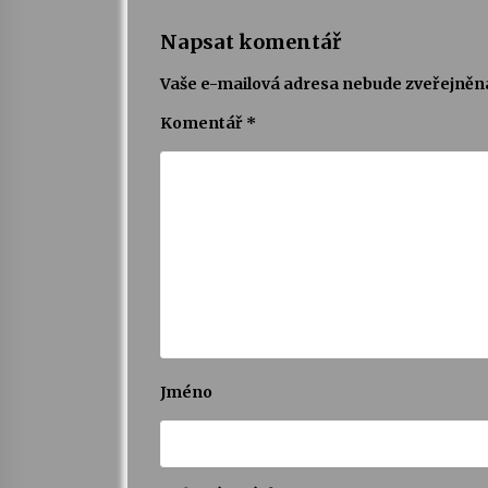
Napsat komentář
Vaše e-mailová adresa nebude zveřejněn
Komentář
*
Jméno