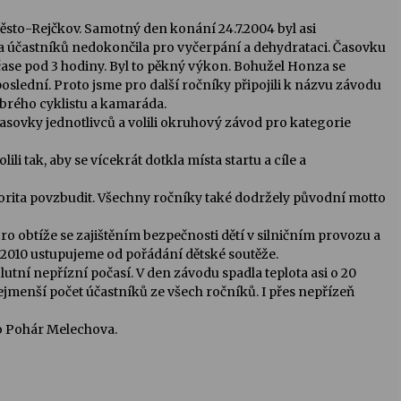
Město-Rejčkov. Samotný den konání 24.7.2004 byl asi
a účastníků nedokončila pro vyčerpání a dehydrataci. Časovku
čase pod 3 hodiny. Byl to pěkný výkon. Bohužel Honza se
slední. Proto jsme pro další ročníky připojili k názvu závodu
brého cyklistu a kamaráda.
časovky jednotlivců a volili okruhový závod pro kategorie
ili tak, aby se vícekrát dotkla místa startu a cíle a
rita povzbudit. Všechny ročníky také dodržely původní motto
Pro obtíže se zajištěním bezpečnosti dětí v silničním provozu a
u 2010 ustupujeme od pořádání dětské soutěže.
utní nepřízní počasí. V den závodu spadla teplota asi o 20
ejmenší počet účastníků ze všech ročníků. I přes nepřízeň
 o Pohár Melechova.