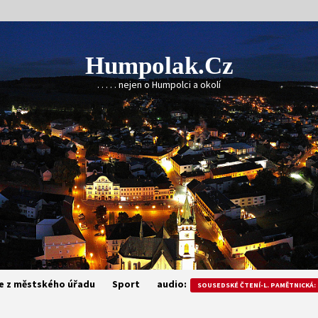
Humpolak.cz
. . . . . nejen o Humpolci a okolí
e z městského úřadu
Sport
audio:
SOUSEDSKÉ ČTENÍ-L. PAMĚTNICKÁ: 