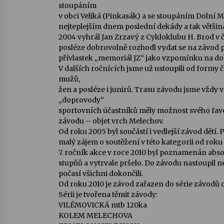
stoupáním
v obci Veliká (Pinkasák) a se stoupáním Dolní 
nejteplejším dnem poslední dekády a tak většin
2004 vyhrál Jan Zrzavý z Cykloklubu H. Brod v 
posléze dobrovolně rozhodl vydat se na závod po
přívlastek „memoriál JZ“ jako vzpomínku na do
V dalších ročnících jsme už ustoupili od formy 
mužů,
žen a posléze i junirů. Trasu závodu jsme vždy vol
„doprovody“
sportovních účastníků měly možnost svého favo
závodu – objet vrch Melechov.
Od roku 2005 byl součástí i vedlejší závod dětí. 
malý zájem o soutěžení v této kategorii od rok
7. ročník akce v roce 2010 byl poznamenán absol
stupňů a vytrvale pršelo. Do závodu nastoupil n
počasí všichni dokončili.
Od roku 2010 je závod zařazen do série závodů
Sérii je tvořena těmit závody:
VILÉMOVICKÁ mtb 120ka
KOLEM MELECHOVA