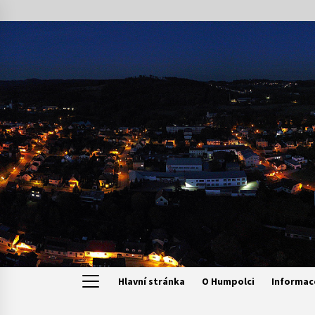
Skip
to
content
Hlavní stránka
O Humpolci
Informac