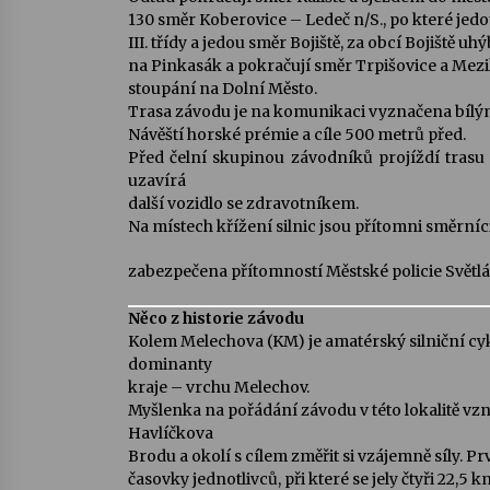
130 směr Koberovice – Ledeč n/S., po které jed
III. třídy a jedou směr Bojiště, za obcí Bojiště 
na Pinkasák a pokračují směr Trpišovice a Mezikl
stoupání na Dolní Město.
Trasa závodu je na komunikaci vyznačena bílý
Návěští horské prémie a cíle 500 metrů před.
Před čelní skupinou závodníků projíždí tras
uzavírá
další vozidlo se zdravotníkem.
Na místech křížení silnic jsou přítomni směrníc
zabezpečena přítomností Městské policie Světlá
Něco z historie závodu
Kolem Melechova (KM) je amatérský silniční cyk
dominanty
kraje – vrchu Melechov.
Myšlenka na pořádání závodu v této lokalitě vzn
Havlíčkova
Brodu a okolí s cílem změřit si vzájemně síly. P
časovky jednotlivců, při které se jely čtyři 2