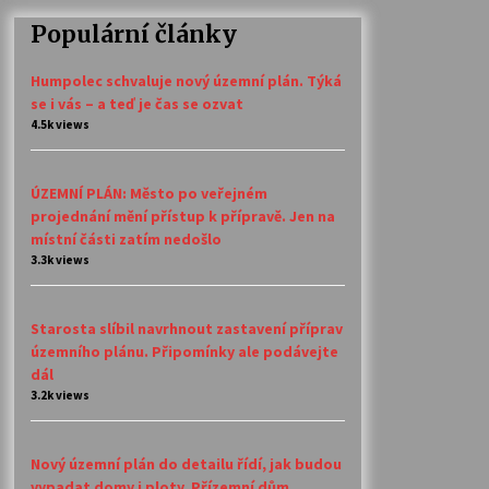
Populární články
Humpolec schvaluje nový územní plán. Týká
se i vás – a teď je čas se ozvat
4.5k views
ÚZEMNÍ PLÁN: Město po veřejném
projednání mění přístup k přípravě. Jen na
místní části zatím nedošlo
3.3k views
Starosta slíbil navrhnout zastavení příprav
územního plánu. Připomínky ale podávejte
dál
3.2k views
Nový územní plán do detailu řídí, jak budou
vypadat domy i ploty. Přízemní dům