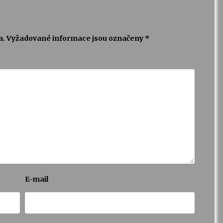
a.
Vyžadované informace jsou označeny
*
E-mail