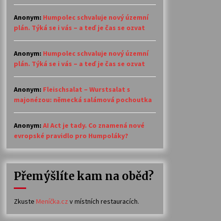
Anonym
:
Humpolec schvaluje nový územní
plán. Týká se i vás – a teď je čas se ozvat
Anonym
:
Humpolec schvaluje nový územní
plán. Týká se i vás – a teď je čas se ozvat
Anonym
:
Fleischsalat – Wurstsalat s
majonézou: německá salámová pochoutka
Anonym
:
AI Act je tady. Co znamená nové
evropské pravidlo pro Humpoláky?
Přemýšlíte kam na oběd?
Zkuste
Meníčka.cz
v místních restauracích.