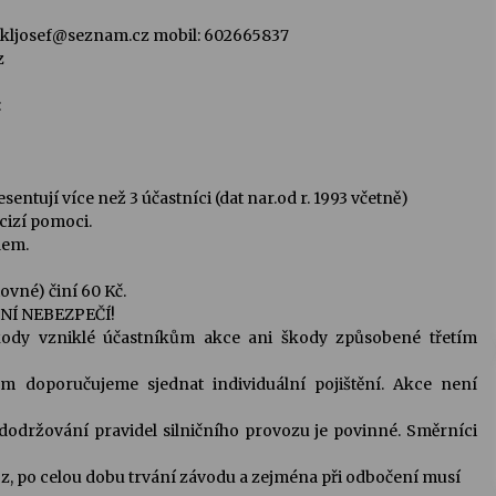
 jukljosef@seznam.cz mobil: 602665837
z
:
sentují více než 3 účastníci (dat nar.od r. 1993 včetně)
cizí pomoci.
lem.
ovné) činí 60 Kč.
NÍ NEBEZPEČÍ!
ody vzniklé účastníkům akce ani škody způsobené třetím
m doporučujeme sjednat individuální pojištění. Akce není
dodržování pravidel silničního provozu je povinné. Směrníci
z, po celou dobu trvání závodu a zejména při odbočení musí