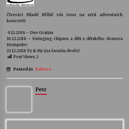
Votavžatský ploty
Čtveráci Mladé Bříště vás zvou na sérii adventních
23. 7. 2026
koncertů:
9.12.2018 – Deo Gratias
16.12.2018 – Swinging chipses a děti z dětského domova
Letní koncerty ve Stromovce: Rufus Miller
Humpolec
22. 7. 2026
23.12.2018 Ty & My (na farním dvoře)
Post Views:
2
Vysočinka
Posted in
Kultura
17. 7. 2026
Petr
Ozvěny prázdnin
14. 7. 2026
Za kulturou kousek za Humpolec. V Želivě ožije
odkaz Josefa Čapka
13. 7. 2026