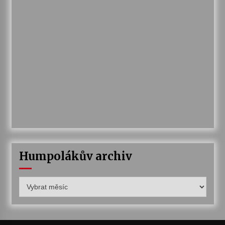
Humpolákův archiv
Humpolákův
archiv