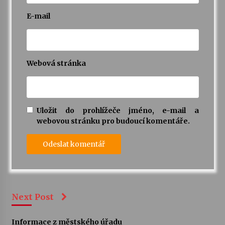
E-mail
Webová stránka
Uložit do prohlížeče jméno, e-mail a
webovou stránku pro budoucí komentáře.
Next Post
Informace z městského úřadu