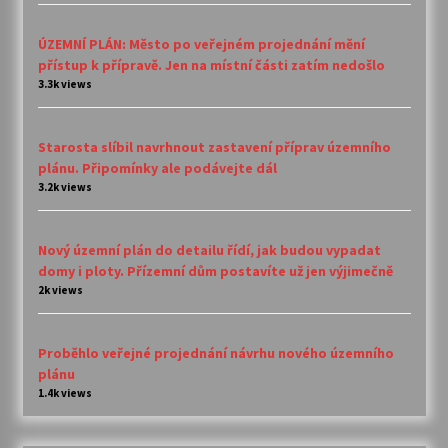
ÚZEMNÍ PLÁN: Město po veřejném projednání mění
přístup k přípravě. Jen na místní části zatím nedošlo
3.3k views
Starosta slíbil navrhnout zastavení příprav územního
plánu. Připomínky ale podávejte dál
3.2k views
Nový územní plán do detailu řídí, jak budou vypadat
domy i ploty. Přízemní dům postavíte už jen výjimečně
2k views
Proběhlo veřejné projednání návrhu nového územního
plánu
1.4k views