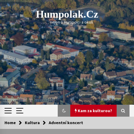
Skip
to
Humpolak.cz
content
. . . . . nejen o Humpolci a okolí
Kam za kulturou?
Home
Kultura
Adventní koncert
Kam za kulturou?