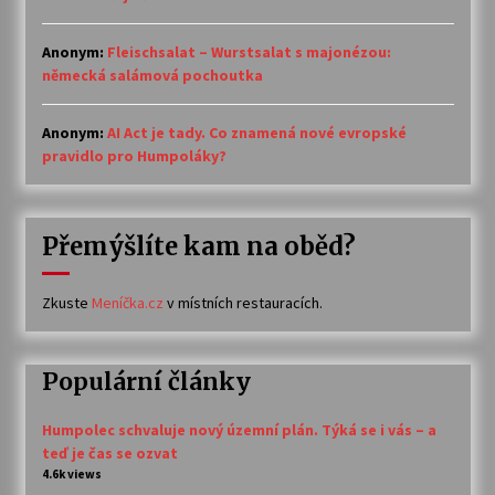
Anonym
:
Fleischsalat – Wurstsalat s majonézou:
německá salámová pochoutka
Anonym
:
AI Act je tady. Co znamená nové evropské
pravidlo pro Humpoláky?
Přemýšlíte kam na oběd?
Zkuste
Meníčka.cz
v místních restauracích.
Populární články
Humpolec schvaluje nový územní plán. Týká se i vás – a
teď je čas se ozvat
4.6k views