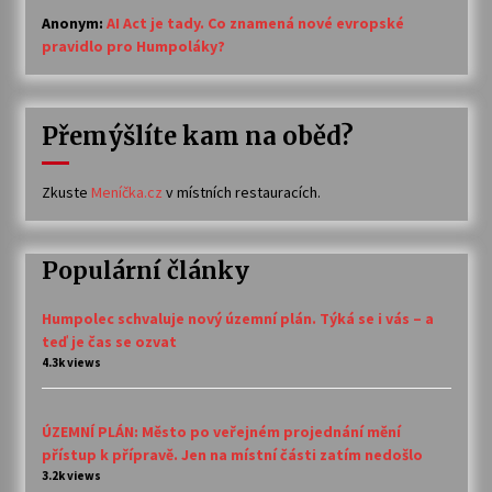
Anonym
:
AI Act je tady. Co znamená nové evropské
pravidlo pro Humpoláky?
Přemýšlíte kam na oběd?
Zkuste
Meníčka.cz
v místních restauracích.
Populární články
Humpolec schvaluje nový územní plán. Týká se i vás – a
teď je čas se ozvat
4.3k views
ÚZEMNÍ PLÁN: Město po veřejném projednání mění
přístup k přípravě. Jen na místní části zatím nedošlo
3.2k views