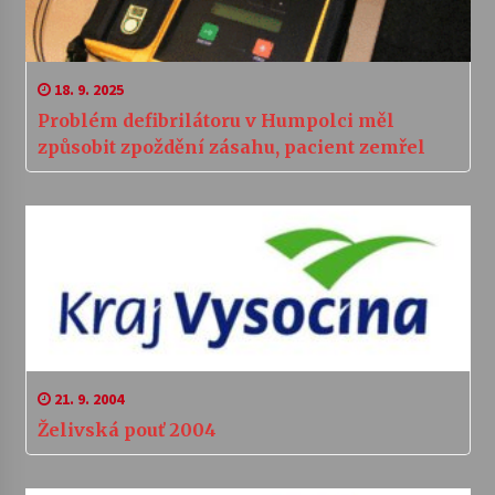
18. 9. 2025
Problém defibrilátoru v Humpolci měl
způsobit zpoždění zásahu, pacient zemřel
21. 9. 2004
Želivská pouť 2004