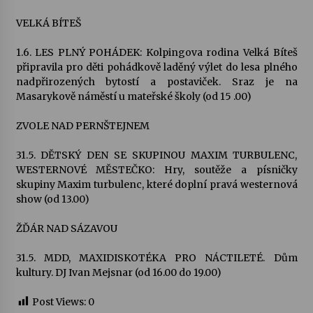
VELKÁ BÍTEŠ
1.6. LES PLNÝ POHÁDEK: Kolpingova rodina Velká Bíteš
připravila pro děti pohádkově laděný výlet do lesa plného
nadpřirozených bytostí a postaviček. Sraz je na
Masarykově náměstí u mateřské školy (od 15 .00)
ZVOLE NAD PERNŠTEJNEM
31.5. DĚTSKÝ DEN SE SKUPINOU MAXIM TURBULENC,
WESTERNOVÉ MĚSTEČKO: Hry, soutěže a písničky
skupiny Maxim turbulenc, které doplní pravá westernová
show (od 13.00)
ŽĎÁR NAD SÁZAVOU
31.5. MDD, MAXIDISKOTÉKA PRO NÁCTILETÉ. Dům
kultury. DJ Ivan Mejsnar (od 16.00 do 19.00)
Post Views:
0