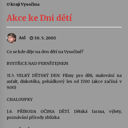
O kraji Vysočina
Letní koncerty ve Stromovce: Ars Camerata a
Sukuba Ensemble
Akce ke Dni dětí
4. 8. 2026
Vernisáž výstavy Josefíny Duškové: Stávám se
Axl
30. 5. 2003
kapkou
30. 7. 2026
Co se kde děje na den dětí na Vysočině?
Veselí muzikanti
BYSTŘICE NAD PERNŠTEJNEM
30. 7. 2026
31.5. VELKÝ DĚTSKÝ DEN: Filmy pro děti, malování na
asfalt, diskotéka, pohádkový les od 17.00 (akce začíná v
9.00)
Pozvánka na integrační festival Quijotova
šedesátka: 28. 7.–1. 8. 2026
28. 7. 2026
CHALOUPKY
1.6. PŘÍRODA OČIMA DĚTÍ. Dětská farma, výlety,
Letní koncerty ve Stromovce: Kolchoz a
poznávání přírody zblízka
Jenakaši
28. 7. 2026