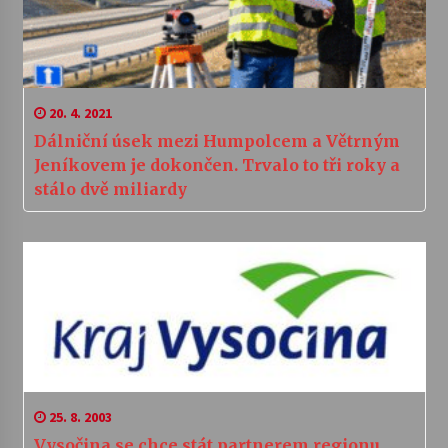
20. 4. 2021
Dálniční úsek mezi Humpolcem a Větrným
Jeníkovem je dokončen. Trvalo to tři roky a
stálo dvě miliardy
25. 8. 2003
Vysočina se chce stát partnerem regionu