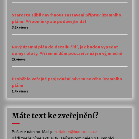
Starosta slíbil navrhnout zastavení příprav územního
plánu. Připomínky ale podávejte dál
3.2k views
Nový územní plán do detailu řídí, jak budou vypadat
domy i ploty. Přízemní dům postavíte už jen výjimečně
2k views
Proběhlo veřejné projednání návrhu nového územního
plánu
1.4k views
Máte text ke zveřejnění?
Pošlete nám ho. Mail je
redakce@humpolak.cz
Rádi zveřejníme aktuality, zajímavosti nejen o Humpolci,