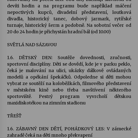
devíti hodin a na programu bude například máčení
nepoctivých kupců, divadelní představení, loutková
Varhanní recitál Michala Novenka v Klášteře
divadla, historický tanec, dobový jarmark, rytířské
Želiv
turnaje, historický šerm a podobně. Na sobotní večer od
3. 7. 2026
20 do 24 hodin je přichystán hradní bál (od 10.00)
Petr Adamec – Malovaný svět
SVĚTLÁ NAD SÁZAVOU
30. 6. 2026
1.6. DĚTSKÝ DEN: Soutěže dovednosti, zručnosti,
sportovní disciplíny. Děti se dovědí, kde je v parku peklo,
čeká je malování na ulici, ukázky dálkově ovládaných
modelů a opékání špekáčků. Odpoledne si děti mohou
vybrat ze soutěží na koloběžkách, filmového představení
v městském kině nebo třeba navštívení některého
sportoviště. Pestrý program vyvrcholí dětskou
maxidiskotékou na zimním stadionu
TŘEŠŤ
1.6. ZÁBAVNÝ DEN DĚTÍ, POHÁDKOVÝ LES: V zámecké
zahradě čeká na děti mnoho překvapení