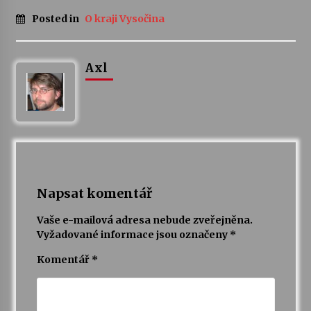
Posted in
O kraji Vysočina
Axl
Napsat komentář
Vaše e-mailová adresa nebude zveřejněna.
Vyžadované informace jsou označeny
*
Komentář
*