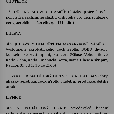
CHOTĚBOŘ
Votavžatský ploty
1.6. DĚTSKÁ SHOW U HASIČŮ: ukázky práce hasičů,
23. 7. 2026
policistů a záchranné služby, diskotéka pro děti, soutěže o
ceny, aerobik, mažoretky (od 13 hodin)
JIHLAVA
Letní koncerty ve Stromovce: Rufus Miller
22. 7. 2026
31.5. JIHLAVSKÝ DEN DĚTÍ NA MASARYKOVĚ NÁMĚSTÍ:
Vystoupení akrobatického rock’n’rollu, BOBO divadlo,
kouzelnické vystoupení, koncert Miluše Voborníkové,
Vysočinka
Karla Zicha, Karla Emanuela Gotta, Ivana Hlase a skupiny
17. 7. 2026
Pavilon 31 (od 12.30 do 21.00)
1.6 ZOO- PRIMA DĚTSKÝ DEN S GE CAPITAL BANK: hry,
Ozvěny prázdnin
ukázky aerobiku, rock’n’rollu, hudební produkce, dětské
14. 7. 2026
atrakce
LIPNICE
Za kulturou kousek za Humpolec. V Želivě ožije
odkaz Josefa Čapka
31.5.-1.6. POHÁDKOVÝ HRAD: Středověké hradní
13. 7. 2026
radovánky na počest dětí. Oba dny začínají slavnosti od