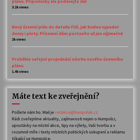
plánu. Připomínky ale podávejte dál
3.2k views
Nový územní plán do detailu řídí, jak budou vypadat
domy i ploty. Přízemní dům postavíte už jen výjimečně
2k views
Proběhlo veřejné projednání návrhu nového územního
plánu
1.4k views
Máte text ke zveřejnění?
Pošlete nám ho. Mail je
redakce@humpolak.cz
Rádi zveřejníme aktuality, zajímavosti nejen o Humpolci,
upoutávky na místní akce, tipy na výlety, Vaši tvorbu a v
rozumné míře i texty místních politických uskupení a reklamu
týkající se Humpolce.