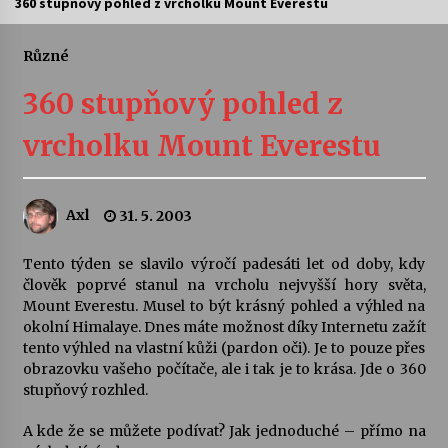
360 stupňový pohled z vrcholku Mount Everestu
Letní koncerty ve Stromovce: Ars Camerata a
Sukuba Ensemble
Různé
4. 8. 2026
360 stupňový pohled z
Vernisáž výstavy Josefíny Duškové: Stávám se
vrcholku Mount Everestu
kapkou
30. 7. 2026
Axl
31. 5. 2003
Veselí muzikanti
30. 7. 2026
Tento týden se slavilo výročí padesáti let od doby, kdy
člověk poprvé stanul na vrcholu nejvyšší hory světa,
Mount Everestu. Musel to být krásný pohled a výhled na
Pozvánka na integrační festival Quijotova
šedesátka: 28. 7.–1. 8. 2026
okolní Himalaye. Dnes máte možnost díky Internetu zažít
28. 7. 2026
tento výhled na vlastní kůži (pardon oči). Je to pouze přes
obrazovku vašeho počítače, ale i tak je to krása. Jde o 360
stupňový rozhled.
Letní koncerty ve Stromovce: Kolchoz a
Jenakaši
A kde že se můžete podívat? Jak jednoduché – přímo na
28. 7. 2026