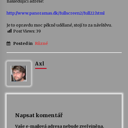
následující adrese:
Votavžatský ploty
http://www.panoramas.dk/fullscreen2/full22.html
23. 7. 2026
Je to opravdu moc pěkně udělané, stojí to za návštěvu.
Post Views:
39
Letní koncerty ve Stromovce: Rufus Miller
Posted in
Různé
22. 7. 2026
Axl
Vysočinka
17. 7. 2026
Ozvěny prázdnin
14. 7. 2026
Napsat komentář
Za kulturou kousek za Humpolec. V Želivě ožije
odkaz Josefa Čapka
Vaše e-mailová adresa nebude zveřejněna.
13. 7. 2026