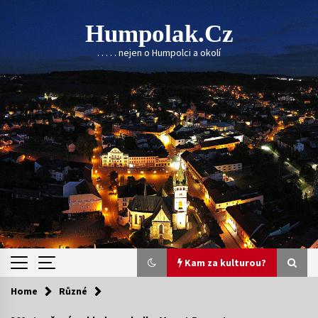
Skip
to
Humpolak.cz
content
. . . . . nejen o Humpolci a okolí
Kam za kulturou?
Home
Různé
Kam za kulturou?