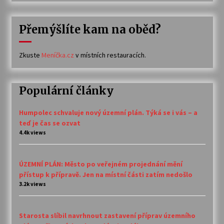
Přemýšlíte kam na oběd?
Zkuste
Meníčka.cz
v místních restauracích.
Populární články
Humpolec schvaluje nový územní plán. Týká se i vás – a
teď je čas se ozvat
4.4k views
ÚZEMNÍ PLÁN: Město po veřejném projednání mění
přístup k přípravě. Jen na místní části zatím nedošlo
3.2k views
Starosta slíbil navrhnout zastavení příprav územního