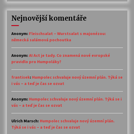
Nejnovější komentáře
Anonym
:
Fleischsalat – Wurstsalat s majonézou:
německá salámová pochoutka
Anonym
:
AI Act je tady. Co znamená nové evropské
pravidlo pro Humpoláky?
frantisek
:
Humpolec schvaluje nový územní plán. Týká se
i vás – a teď je čas se ozvat
Anonym
:
Humpolec schvaluje nový územní plán. Týká se i
vás – a teď je čas se ozvat
Ulrich Marsch
:
Humpolec schvaluje nový územní plán.
Týká se i vás – a teď je čas se ozvat