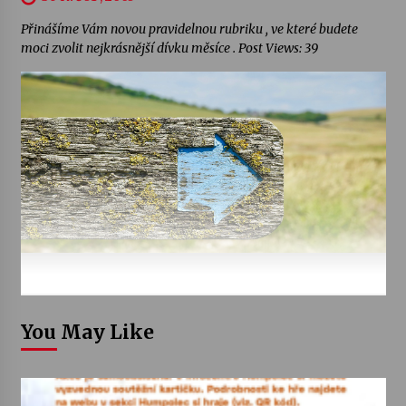
Přinášíme Vám novou pravidelnou rubriku , ve které budete
moci zvolit nejkrásnější dívku měsíce . Post Views: 39
You May Like