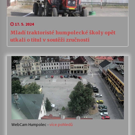
17. 5. 2024
Mladí traktoristé humpolecké školy opět
utkali o titul v soutěži zručnosti
WebCam Humpolec -
více pohledů