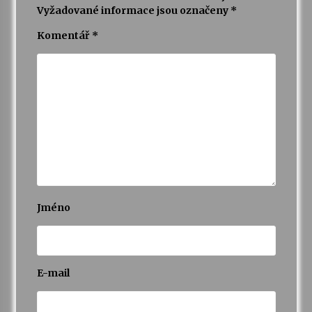
Vyžadované informace jsou označeny
*
Varhanní recitál Michala Novenka v Klášteře
Komentář
*
Želiv
3. 7. 2026
Petr Adamec – Malovaný svět
30. 6. 2026
Jméno
E-mail