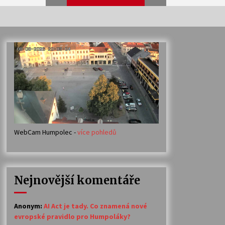
Veselí muzikanti
30. 7. 2026
Votavžatský ploty
23. 7. 2026
WebCam Humpolec -
více pohledů
Ozvěny prázdnin
14. 7. 2026
Nejnovější komentáře
Petr Adamec – Malovaný svět
30. 6. 2026
Anonym
:
AI Act je tady. Co znamená nové
evropské pravidlo pro Humpoláky?