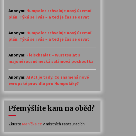
Anonym
:
Humpolec schvaluje nový územní
plán. Týká se i vás – a teď je čas se ozvat
Anonym
:
Humpolec schvaluje nový územní
plán. Týká se i vás – a teď je čas se ozvat
Anonym
:
Fleischsalat – Wurstsalat s
majonézou: německá salámová pochoutka
Anonym
:
AI Act je tady. Co znamená nové
evropské pravidlo pro Humpoláky?
Přemýšlíte kam na oběd?
Zkuste
Meníčka.cz
v místních restauracích.