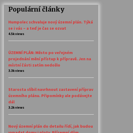
Populární články
Humpolec schvaluje nový územní plán. Týká
se i vás – a teď je čas se ozvat
4.5k views
ÚZEMNÍ PLÁN: Město po veřejném
projednání mění přístup k přípravě. Jen na
místní části zatím nedošlo
3.3k views
Starosta slíbil navrhnout zastavení příprav
územního plánu. Připomínky ale podávejte
dál
3.2k views
Nový územní plán do detailu řídí, jak budou
vypadat domy i ploty. Přízemní dům