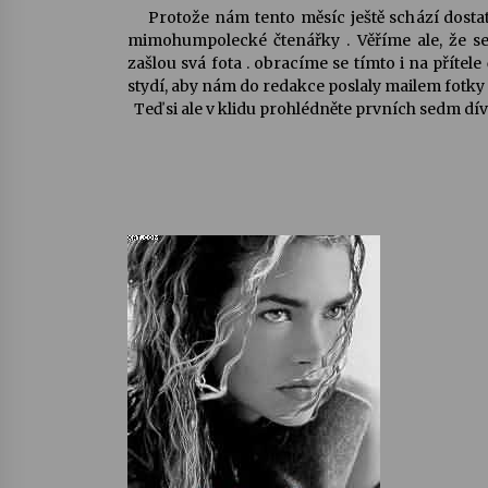
Protože nám tento měsíc ještě schází dostat
mimohumpolecké čtenářky . Věříme ale, že s
zašlou svá fota . obracíme se tímto i na přítel
stydí, aby nám do redakce poslaly mailem fotky 
Teď si ale v klidu prohlédněte prvních sedm dívek 