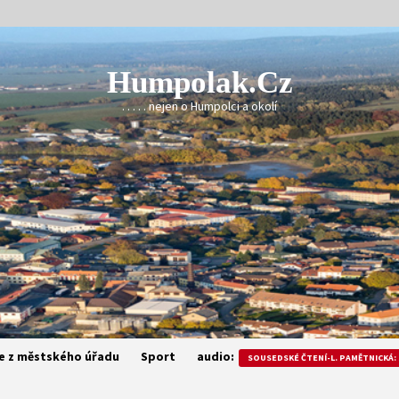
Humpolak.cz
. . . . . nejen o Humpolci a okolí
e z městského úřadu
Sport
audio:
SOUSEDSKÉ ČTENÍ-L. PAMĚTNICKÁ: 