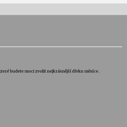
Vernisáž výstavy Josefíny Duškové:
Stávám se kapkou
30. 7. 2026
Letní koncerty ve Stromovce:
Kolchoz a Jenakaši
28. 7. 2026
eré budete moci zvolit nejkrásnější dívku měsíce .
s
Vysočinka
17. 7. 2026
V
Varhanní recitál Michala Novenka v
Klášteře Želiv
3. 7. 2026