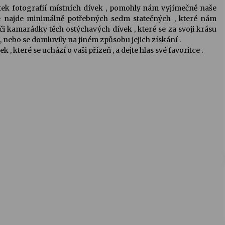
ek fotografií místních dívek , pomohly nám vyjímečně naše
e najde minimálně potřebných sedm statečných , které nám
e či kamarádky těch ostýchavých dívek , které se za svoji krásu
, nebo se domluvily na jiném způsobu jejich získání .
, které se uchází o vaši přízeň , a dejte hlas své favoritce .