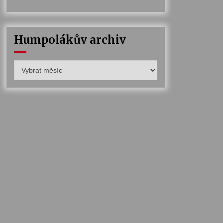
Humpolákův archiv
Humpolákův
archiv