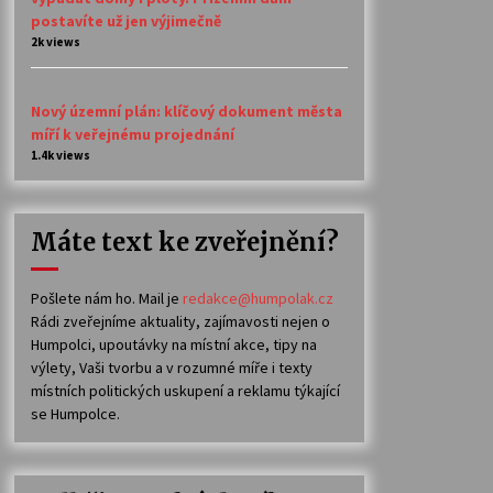
postavíte už jen výjimečně
2k views
Nový územní plán: klíčový dokument města
míří k veřejnému projednání
1.4k views
Máte text ke zveřejnění?
Pošlete nám ho. Mail je
redakce@humpolak.cz
Rádi zveřejníme aktuality, zajímavosti nejen o
Humpolci, upoutávky na místní akce, tipy na
výlety, Vaši tvorbu a v rozumné míře i texty
místních politických uskupení a reklamu týkající
se Humpolce.