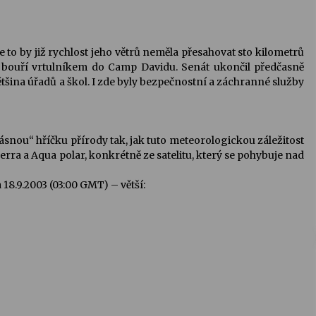
 to by již rychlost jeho větrů neměla přesahovat sto kilometrů
d bouří vrtulníkem do Camp Davidu. Senát ukončil předčasně
ětšina úřadů a škol. I zde byly bezpečnostní a záchranné služby
ásnou“ hříčku přírody tak, jak tuto meteorologickou záležitost
erra a Aqua polar, konkrétně ze satelitu, který se pohybuje nad
 18.9.2003 (03:00 GMT) – větší: