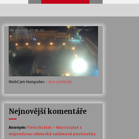
Veselí muzikanti
30. 7. 2026
Votavžatský ploty
23. 7. 2026
WebCam Humpolec -
více pohledů
Ozvěny prázdnin
14. 7. 2026
Nejnovější komentáře
Petr Adamec – Malovaný svět
30. 6. 2026
Anonym
:
Fleischsalat – Wurstsalat s
majonézou: německá salámová pochoutka