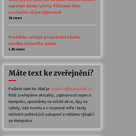
vypadat domy i ploty. Přízemní dům
postavíte už jen výjimečně
2k views
Proběhlo veřejné projednání návrhu
nového územního plánu
1.4k views
Máte text ke zveřejnění?
Pošlete nám ho. Mail je
redakce@humpolak.cz
Rádi zveřejníme aktuality, zajímavosti nejen o
Humpolci, upoutávky na místní akce, tipy na
výlety, Vaši tvorbu a v rozumné míře i texty
místních politických uskupení a reklamu týkající
se Humpolce.