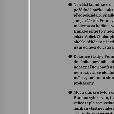
Největši kulminace u n
pořádná bouřka, tak 
předpokládalo. Spadlo 
jinejch částek Pennsy
majlema za hodinu. Ne
Hankou jsme to v noci
odstrašující. Chaloup
okolí a někde to přetr
nám od noci do rána n
Dokonce i tady v Penn
dnešního pozdního odp
nebezpečnou bouří a n
nehrozí, vítr se uklidn
mělo vykouknout sluní
prokácený.
Moc zajímavé bylo, jak 
Hankou vylezli ven, tak
velice teplo a ve vzdu
hurikán vlastně naber
tak teplý až vlastně d