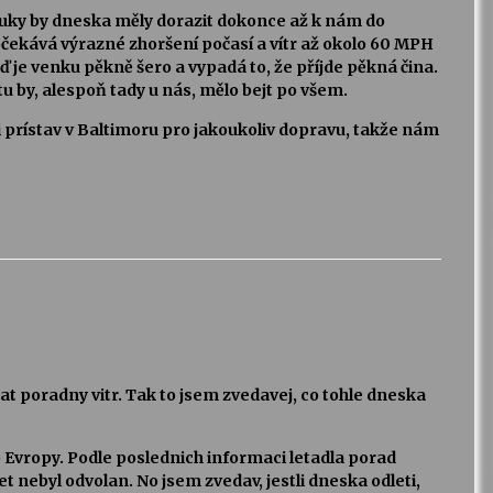
zvuky by dneska měly dorazit dokonce až k nám do
očekává výrazné zhoršení počasí a vítr až okolo 60 MPH
eď je venku pěkně šero a vypadá to, že příjde pěkná čina.
otu by, alespoň tady u nás, mělo bejt po všem.
li prístav v Baltimoru pro jakoukoliv dopravu, takže nám
t poradny vitr. Tak to jsem zvedavej, co tohle dneska
o Evropy. Podle poslednich informaci letadla porad
let nebyl odvolan. No jsem zvedav, jestli dneska odleti,