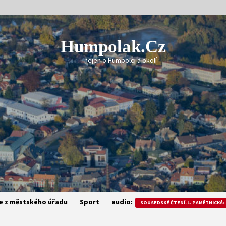
Humpolak.cz
. . . . . nejen o Humpolci a okolí
e z městského úřadu
Sport
audio:
SOUSEDSKÉ ČTENÍ-L. PAMĚTNICKÁ: 