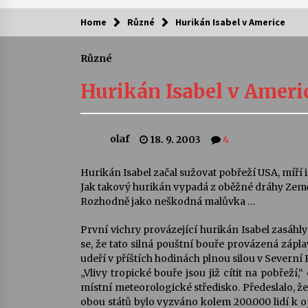
Home
Různé
Hurikán Isabel v Americe
Kam za kulturou?
Různé
Letní koncerty ve Stromovce: Ars
Camerata a Sukuba Ensemble
Hurikán Isabel v Ameri
4. 8. 2026
Pozvánka na integrační festival
olaf
18. 9. 2003
4
Quijotova šedesátka: 28. 7.–1. 8.
2026
28. 7. 2026
Hurikán Isabel začal sužovat pobřeží USA, míří
Jak takový hurikán vypadá z oběžné dráhy Zem
Letní koncerty ve Stromovce: Rufu
Rozhodně jako neškodná malůvka …
Miller
22. 7. 2026
První vichry provázející hurikán Isabel zasáhl
se, že tato silná pouštní bouře provázená zápla
udeří v příštích hodinách plnou silou v Severní 
Za kulturou kousek za Humpolec. 
„Vlivy tropické bouře jsou již cítit na pobřeží
Želivě ožije odkaz Josefa Čapka
místní meteorologické středisko. Předeslalo, že
13. 7. 2026
obou států bylo vyzváno kolem 200.000 lidí k o