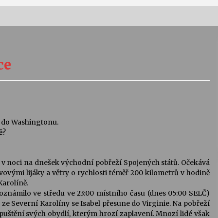
Vernisáž výstavy Josefíny Duškové:
Stávám se kapkou
ce
30. 7. 2026
Letní koncerty ve Stromovce:
Kolchoz a Jenakaši
28. 7. 2026
 i do Washingtonu.
ě?
s
Vysočinka
17. 7. 2026
y v noci na dnešek východní pobřeží Spojených států. Očekává
vovými lijáky a větry o rychlosti téměř 200 kilometrů v hodině
Karolíně.
V
Varhanní recitál Michala Novenka v
,“ oznámilo ve středu ve 23:00 místního času (dnes 05:00 SELČ)
Klášteře Želiv
 ze Severní Karolíny se Isabel přesune do Virginie. Na pobřeží
3. 7. 2026
puštění svých obydlí, kterým hrozí zaplavení. Mnozí lidé však