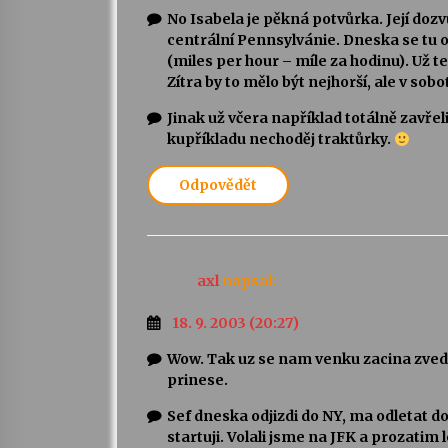
No Isabela je pěkná potvůrka. Její do
centrální Pennsylvánie. Dneska se tu 
(miles per hour – míle za hodinu). Už t
Zítra by to mělo být nejhorší, ale v sob
Jinak už včera například totálně zavře
kupříkladu nechoděj traktůrky.
Odpovědět
axl
napsal:
18. 9. 2003 (20:27)
Wow. Tak uz se nam venku zacina zveda
prinese.
Sef dneska odjizdi do NY, ma odletat d
startuji. Volali jsme na JFK a prozatim 