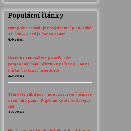
Populární články
Humpolec schvaluje nový územní plán. Týká
se i vás – a teď je čas se ozvat
4.4k views
ÚZEMNÍ PLÁN: Město po veřejném
projednání mění přístup k přípravě. Jen na
místní části zatím nedošlo
3.2k views
Starosta slíbil navrhnout zastavení příprav
územního plánu. Připomínky ale podávejte
dál
3.2k views
Nový územní plán do detailu řídí, jak budou