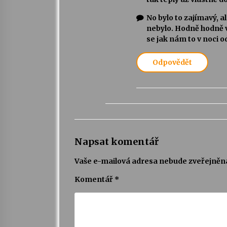
No bylo to zajímavý, 
nebylo. Hodně hodně v
se jak nám to v noci o
Odpovědět
Napsat komentář
Vaše e-mailová adresa nebude zveřejněn
Komentář
*