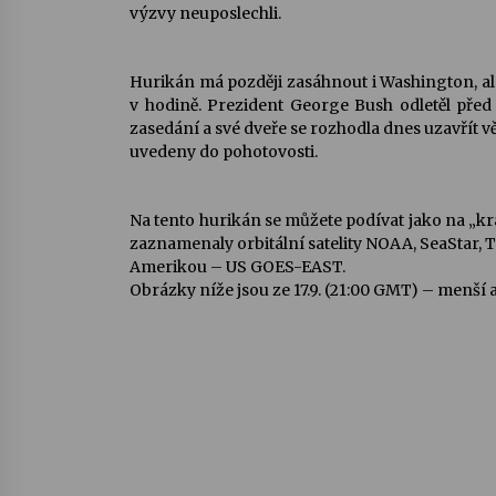
výzvy neuposlechli.
Hurikán má později zasáhnout i Washington, ale
v hodině. Prezident George Bush odletěl pře
zasedání a své dveře se rozhodla dnes uzavřít v
uvedeny do pohotovosti.
Na tento hurikán se můžete podívat jako na „kr
zaznamenaly orbitální satelity NOAA, SeaStar, T
Amerikou – US GOES-EAST.
Obrázky níže jsou ze 17.9. (21:00 GMT) – menší a