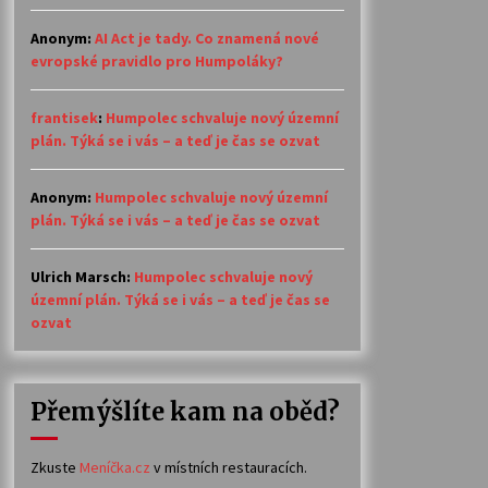
Anonym
:
AI Act je tady. Co znamená nové
evropské pravidlo pro Humpoláky?
frantisek
:
Humpolec schvaluje nový územní
plán. Týká se i vás – a teď je čas se ozvat
Anonym
:
Humpolec schvaluje nový územní
plán. Týká se i vás – a teď je čas se ozvat
Ulrich Marsch
:
Humpolec schvaluje nový
územní plán. Týká se i vás – a teď je čas se
ozvat
Přemýšlíte kam na oběd?
Zkuste
Meníčka.cz
v místních restauracích.