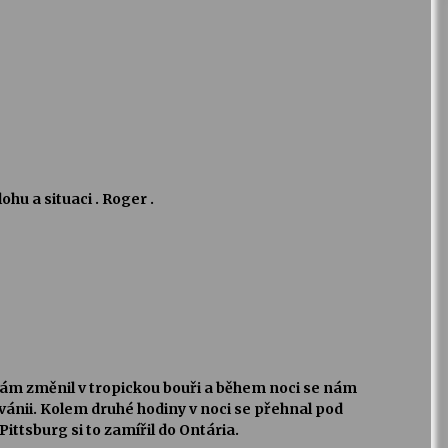
ohu a situaci . Roger .
nám změnil v tropickou bouři a během noci se nám
ánii. Kolem druhé hodiny v noci se přehnal pod
ittsburg si to zamířil do Ontária.