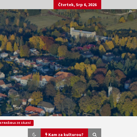
Čtvrtek, Srp 6, 2026
STRAŠIDLA ZE ZÁLESÍ
Kam za kulturou?