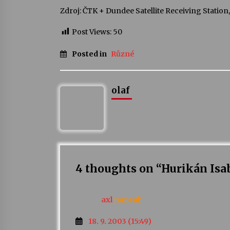
Zdroj: ČTK + Dundee Satellite Receiving Station
Post Views:
50
Posted in
Různé
olaf
4 thoughts on “
Hurikán Isa
axl
napsal:
18. 9. 2003 (15:49)