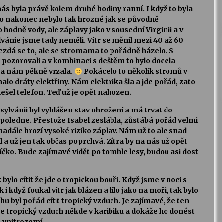
ás byla právě kolem druhé hodiny ranní. I když to byla
to nakonec nebylo tak hrozné jak se původně
hodně vody, ale záplavy jako v sousední Virginii a v
lvánie jsme tady neměli. Vítr se měnil mezi 40 až 60
zdá se to, ale se stromama to pořádně házelo. S
 pozorovali a v kombinaci s deštěm to bylo docela
ka nám pěkně vrzala.
Pokácelo to několik stromů v
halo dráty elektřiny. Nám elektrika šla a jde pořád, zato
ešel telefon. Teď už je opět nahozen.
sylvánii byl vyhlášen stav ohrožení a má trvat do
oledne. Přestože Isabel zeslábla, zůstábá pořád velmi
adále hrozí vysoké riziko záplav. Nám už to ale snad
il a už jen tak občas poprchvá. Zítra by na nás už opět
čko. Bude zajímavé vidět po tomhle lesy, budou asi dost
bylo cítit že jde o tropickou bouři. Když jsme v noci s
 i když foukal vítr jak blázen a lilo jako na moři, tak bylo
chu byl pořád cítit tropický vzduch. Je zajímavé, že ten
e tropický vzduch někde v karibiku a dokáže ho donést
o vnitrozemí.