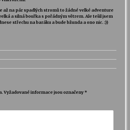
ale až na pár spadlých stromů to žádné velké adventure
elká a silná bouřka s pořádným větrem. Ale tešil jsem
dnese střechu na baráku a bude bžunda a ono nic. :))
a.
Vyžadované informace jsou označeny
*