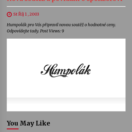
St Říj 1 , 2003
Humpolák pro Vás připravil novou soutěž o hodnotné ceny.
Odpovídejte tady. Post Views: 9
You May Like