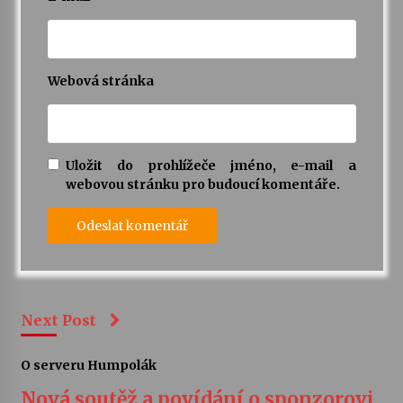
Webová stránka
Uložit do prohlížeče jméno, e-mail a
webovou stránku pro budoucí komentáře.
Next Post
O serveru Humpolák
Nová soutěž a povídání o sponzorovi