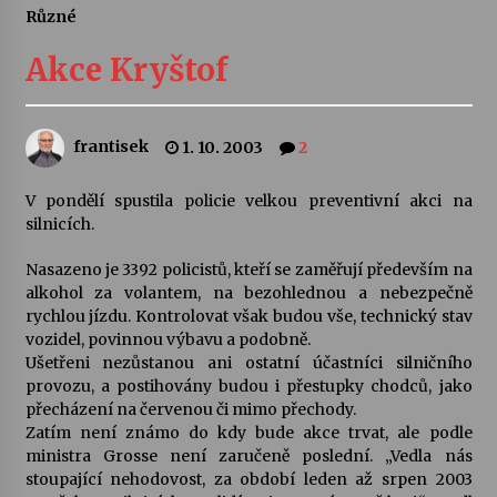
Různé
Letní koncerty ve Stromovce: Ars Camerata a
Sukuba Ensemble
Akce Kryštof
4. 8. 2026
Vernisáž výstavy Josefíny Duškové: Stávám se
frantisek
1. 10. 2003
2
kapkou
30. 7. 2026
V pondělí spustila policie velkou preventivní akci na
silnicích.
Veselí muzikanti
30. 7. 2026
Nasazeno je 3392 policistů, kteří se zaměřují především na
alkohol za volantem, na bezohlednou a nebezpečně
rychlou jízdu. Kontrolovat však budou vše, technický stav
vozidel, povinnou výbavu a podobně.
Pozvánka na integrační festival Quijotova
šedesátka: 28. 7.–1. 8. 2026
Ušetřeni nezůstanou ani ostatní účastníci silničního
28. 7. 2026
provozu, a postihovány budou i přestupky chodců, jako
přecházení na červenou či mimo přechody.
Zatím není známo do kdy bude akce trvat, ale podle
Letní koncerty ve Stromovce: Kolchoz a
ministra Grosse není zaručeně poslední. „Vedla nás
Jenakaši
stoupající nehodovost, za období leden až srpen 2003
28. 7. 2026