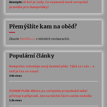
Anonym
:
AI Act je tady. Co znamená nové evropské
pravidlo pro Humpoláky?
Přemýšlíte kam na oběd?
Zkuste
Meníčka.cz
v místních restauracích.
Populární články
Humpolec schvaluje nový územní plán. Týká se i vás – a
teď je čas se ozvat
4.6k views
ÚZEMNÍ PLÁN: Město po veřejném projednání mění
přístup k přípravě. Jen na místní části zatím nedošlo
3.3k views