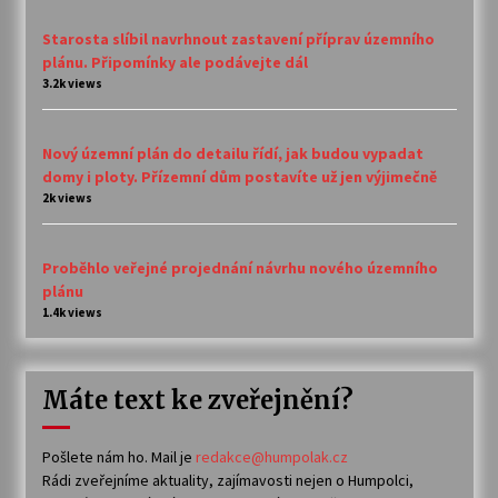
Starosta slíbil navrhnout zastavení příprav územního
plánu. Připomínky ale podávejte dál
3.2k views
Nový územní plán do detailu řídí, jak budou vypadat
domy i ploty. Přízemní dům postavíte už jen výjimečně
2k views
Proběhlo veřejné projednání návrhu nového územního
plánu
1.4k views
Máte text ke zveřejnění?
Pošlete nám ho. Mail je
redakce@humpolak.cz
Rádi zveřejníme aktuality, zajímavosti nejen o Humpolci,