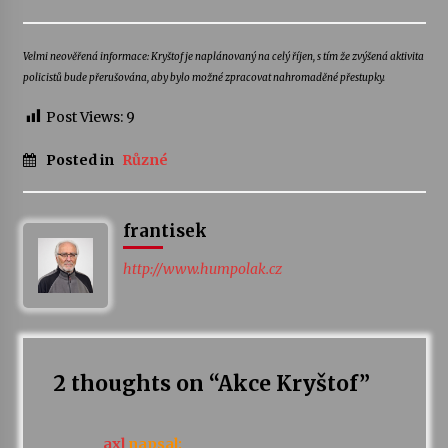
Varhanní recitál Michala Novenka v Klášteře
Velmi neověřená informace: Kryštof je naplánovaný na celý říjen, s tím že zvýšená aktivita
Želiv
policistů bude přerušována, aby bylo možné zpracovat nahromaděné přestupky.
3. 7. 2026
Post Views:
9
Petr Adamec – Malovaný svět
Posted in
Různé
30. 6. 2026
frantisek
http://www.humpolak.cz
2 thoughts on “
Akce Kryštof
”
axl
napsal: