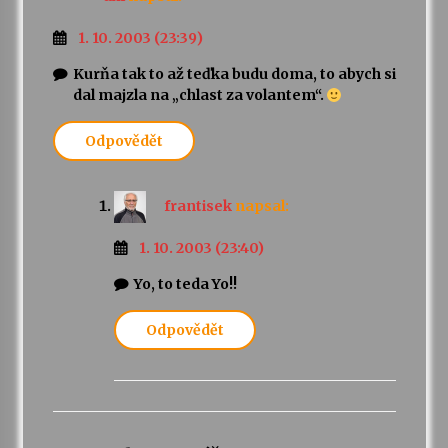
1. 10. 2003 (23:39)
Kurňa tak to až teďka budu doma, to abych si
dal majzla na „chlast za volantem“.
Odpovědět
frantisek
napsal:
1. 10. 2003 (23:40)
Yo, to teda Yo!!
Odpovědět