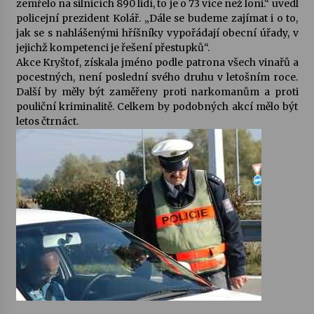
zemřelo na silnicích 890 lidí, to je o 73 více než loni.“ uvedl
policejní prezident Kolář. „Dále se budeme zajímat i o to,
Votavžatský ploty
jak se s nahlášenými hříšníky vypořádají obecní úřady, v
23. 7. 2026
jejichž kompetenci je řešení přestupků“.
Akce Kryštof, získala jméno podle patrona všech vinařů a
pocestných, není poslední svého druhu v letošním roce.
Další by měly být zaměřeny proti narkomanům a proti
Letní koncerty ve Stromovce: Rufus Miller
pouliční kriminalitě. Celkem by podobných akcí mělo být
22. 7. 2026
letos čtrnáct.
Vysočinka
17. 7. 2026
Ozvěny prázdnin
14. 7. 2026
Za kulturou kousek za Humpolec. V Želivě ožije
odkaz Josefa Čapka
13. 7. 2026