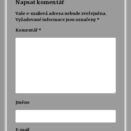
Napsat komentář
Vaše e-mailová adresa nebude zveřejněna.
Vyžadované informace jsou označeny
*
Komentář
*
Jméno
E-mail