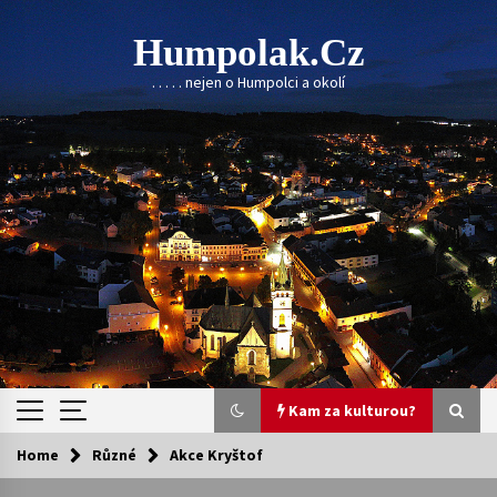
Skip
to
Humpolak.cz
content
. . . . . nejen o Humpolci a okolí
Kam za kulturou?
Home
Různé
Akce Kryštof
Kam za kulturou?