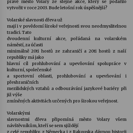
právě město Volary ze stejné akce, který se podařilo
vytvořit v roce 2003. Bude letošní rok úspěšnější?
Votavžatský ploty
23. 7. 2026
Volarské slavnosti dřeva už
mají i v povědomí široké veřejnosti svou neodmyslitelnou
tradici. Tato
dvoudenní kulturní akce, pořádaná na volarském
Letní koncerty ve Stromovce: Rufus Miller
náměstí, za účasti
22. 7. 2026
minimálně 20ti hostů ze zahraničí a 20ti hostů z naší
republiky má jako
hlavní cíl prohlubování a upevňování spolupráce v
Vysočinka
kulturní, společenské
17. 7. 2026
a sportovní oblasti, prohlubování a upevňování i
přeshraničních
mezilidských vztahů a odbourávání jazykové bariéry při
Ozvěny prázdnin
již výše
14. 7. 2026
zmíněných aktivitách určených pro širokou veřejnost.
Volarskými
slavnostmi dřeva připomíná město Volary všem
Za kulturou kousek za Humpolec. V Želivě ožije
návštěvníkům, kteří se sem sjíždějí
odkaz Josefa Čapka
z celé republiky, z Německa i z Rakouska dávnou historii
13. 7. 2026