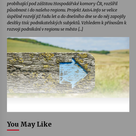
probíhající pod záštitou Hospodářské komory ČR, rozšířil
působnost i do našeho regionu. Projekt Axis4.info se velice
úspěšně rozvíjí již řadu let a do dnešního dne se do něj zapojily
desítky tisíc podnikatelských subjektů. Vzhledem k přínosům k
rozvoji podnikání v regionu se město […]
You May Like