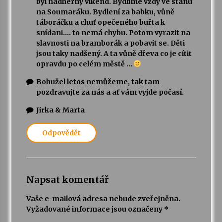
byl nádherný víkend. Bydlíme vždy ve stanu
na Soumaráku. Bydlení za babku, vůně
táboráčku a chuť opečeného buřta k
snídani…. to nemá chybu. Potom vyrazit na
slavnosti na bramborák a pobavit se. Děti
jsou taky nadšený. A ta vůně dřeva co je cítit
opravdu po celém městě …
Bohužel letos nemůžeme, tak tam
pozdravujte za nás a ať vám vyjde počasí.
Jirka & Marta
Odpovědět
Napsat komentář
Vaše e-mailová adresa nebude zveřejněna.
Vyžadované informace jsou označeny
*