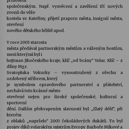
přínosem
společenským. Např. vysvěcení a zavěšení tří nových
zvonů do věže
kostela sv. Kateřiny, přijetí praporu města, insignií města,
otevření
nového dětského hřiště apod.
V roce 2003 starosta
města předával partnerským městům a váženým hostům,
mezi kterými byl i
hejtman Jihočeského kraje, klíč „od brány“ Volar. Klíč – z
dílny Mgr.
Svatopluka Vokurky – vysoustružený z ořechu a
ozdobený stříbrem, který
je symbolem opravdového partnerství a přátelství,
nechává toto krásné město
otevřené nejen pro široké společenské, kulturní a
sportovní
dění. Dalším překvapením slavností byl „Zlatý déšť“, při
kterém
z oblaků „napršelo“ 2003 čokoládových dukátů. To byl
projev díků volarským mistrům Evropy Barboře Míkové a