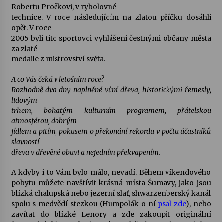
Robertu Pročkovi, v rybolovné
technice. V roce následujícím na zlatou příčku dosáhli
opět. V roce
2005 byli tito sportovci vyhlášeni čestnými občany města
za zlaté
medaile z mistrovství světa.
A co Vás čeká v letošním roce?
Rozhodně dva dny naplněné vůní dřeva, historickými řemesly,
lidovým
trhem, bohatým kulturním programem, přátelskou
atmosférou, dobrým
jídlem a pitím, pokusem o překonání rekordu v počtu účastníků
slavností
dřeva v dřevěné obuvi a nejedním překvapením.
A kdyby i to Vám bylo málo, nevadí. Během víkendového
pobytu můžete navštívit krásná místa Šumavy, jako jsou
blízká chalupská nebo jezerní slať, shwarzenberský kanál
spolu s medvědí stezkou (Humpolák o ní
psal zde
), nebo
zavítat do blízké Lenory a zde zakoupit originální