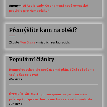
Anonym
:
AI Act je tady. Co znamená nové evropské
pravidlo pro Humpoláky?
Přemýšlíte kam na oběd?
Zkuste
Meníčka.cz
v místních restauracích.
Populární články
Humpolec schvaluje nový územní plán. Týká se i vás – a
teď je čas se ozvat
4.5k views
ÚZEMNÍ PLÁN: Město po veřejném projednání mění
přístup k přípravě. Jen na místní části zatím nedošlo
3.3k views