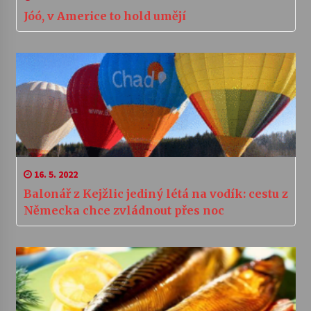
Jóó, v Americe to hold umějí
16. 5. 2022
Balonář z Kejžlic jediný létá na vodík: cestu z
Německa chce zvládnout přes noc