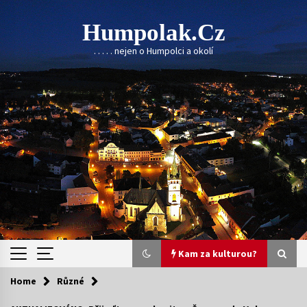
Skip
to
Humpolak.cz
content
. . . . . nejen o Humpolci a okolí
Kam za kulturou?
Home
Různé
Kam za kulturou?