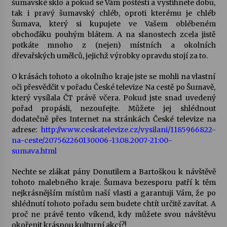
šumavské sklo a pokud se Vám poštěstí a vystihnete dobu,
tak i pravý šumavský chléb, oproti kterému je chléb
Šumava, který si kupujete ve Vašem oblébeném
obchoďáku pouhým blátem. A na slanostech zcela jistě
potkáte mnoho z (nejen) místních a okolních
dřevařských umělců, jejichž výrobky opravdu stojí za to.
O krásách tohoto a okolního kraje jste se mohli na vlastní
oči přesvědčit v pořadu České televize Na cestě po Šumavě,
který vysílala ČT právě včera. Pokud jste snad uvedený
pořad propásli, nezoufejte. Můžete jej shlédnout
dodatečně přes Internet na stránkách České televize na
adrese:
http://www.ceskatelevize.cz/vysilani/1185966822-
na-ceste/207562260130006-13.08.2007-21:00-
sumava.html
Nechte se zlákat pány Donutilem a Bartoškou k návštěvě
tohoto malebného kraje. Šumava bezesporu patří k těm
nejkrásnějším místům naší vlasti a garantuji Vám, že po
shlédnutí tohoto pořadu sem budete chtít určitě zavítat. A
proč ne právě tento víkend, kdy můžete svou návštěvu
okořenit krásnou kulturní akcí?!