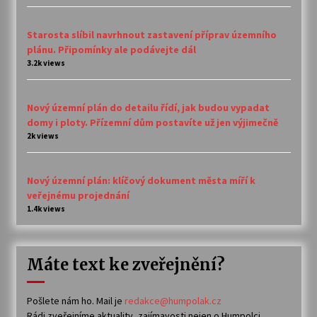
Starosta slíbil navrhnout zastavení příprav územního
plánu. Připomínky ale podávejte dál
3.2k views
Nový územní plán do detailu řídí, jak budou vypadat
domy i ploty. Přízemní dům postavíte už jen výjimečně
2k views
Nový územní plán: klíčový dokument města míří k
veřejnému projednání
1.4k views
Máte text ke zveřejnění?
Pošlete nám ho. Mail je
redakce@humpolak.cz
Rádi zveřejníme aktuality, zajímavosti nejen o Humpolci,