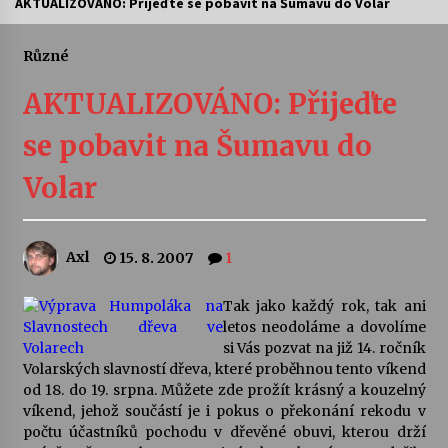
AKTUALIZOVÁNO: Přijeďte se pobavit na Šumavu do Volar
Letní koncerty ve Stromovce: Ars Camerata a
Sukuba Ensemble
Různé
4. 8. 2026
AKTUALIZOVÁNO: Přijeďte
Vernisáž výstavy Josefíny Duškové: Stávám se
se pobavit na Šumavu do
kapkou
30. 7. 2026
Volar
Veselí muzikanti
30. 7. 2026
Axl
15. 8. 2007
1
Tak jako každý rok, tak ani
Pozvánka na integrační festival Quijotova
šedesátka: 28. 7.–1. 8. 2026
letos neodoláme a dovolíme
28. 7. 2026
si Vás pozvat na již 14. ročník
Volarských slavností dřeva, které proběhnou tento víkend
od 18. do 19. srpna. Můžete zde prožít krásný a kouzelný
Letní koncerty ve Stromovce: Kolchoz a
víkend, jehož součástí je i pokus o překonání rekodu v
Jenakaši
počtu účastníků pochodu v dřevěné obuvi, kterou drží
28. 7. 2026