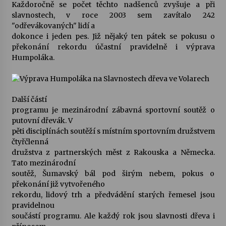
Každoročně se počet těchto nadšenců zvyšuje a při
slavnostech, v roce 2003 sem zavítalo 242
"odřevákovaných" lidí a
dokonce i jeden pes. Již nějaký ten pátek se pokusu o
překonání rekordu účastní pravidelně i výprava
Humpoláka.
Další částí
programu je mezinárodní zábavná sportovní soutěž o
putovní dřevák. V
pěti disciplínách soutěží s místním sportovním družstvem
čtyřčlenná
družstva z partnerských měst z Rakouska a Německa.
Tato mezinárodní
soutěž, Šumavský bál pod širým nebem, pokus o
překonání již vytvořeného
rekordu, lidový trh a předvádění starých řemesel jsou
pravidelnou
součástí programu. Ale každý rok jsou slavnosti dřeva i