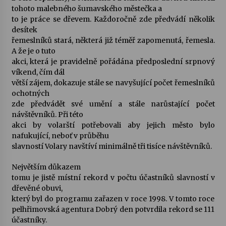
tohoto malebného šumavského městečka a
to je práce se dřevem. Každoročně zde předvádí několik
Varhanní recitál Michala Novenka v Klášteře
desítek
Želiv
řemeslníků stará, některá již téměř zapomenutá, řemesla.
3. 7. 2026
A že je o tuto
akci, která je pravidelně pořádána předposlední srpnový
Petr Adamec – Malovaný svět
víkend, čím dál
30. 6. 2026
větší zájem, dokazuje stále se navyšující počet řemeslníků
ochotných
zde předvádět své umění a stále narůstající počet
návštěvníků. Při této
akci by volarští potřebovali aby jejich město bylo
nafukující, neboť v průběhu
slavností Volary navštíví minimálně tři tisíce návštěvníků.
Největším důkazem
tomu je jistě místní rekord v počtu účastníků slavností v
dřevěné obuvi,
který byl do programu zařazen v roce 1998. V tomto roce
pelhřimovská agentura Dobrý den potvrdila rekord se 111
účastníky.