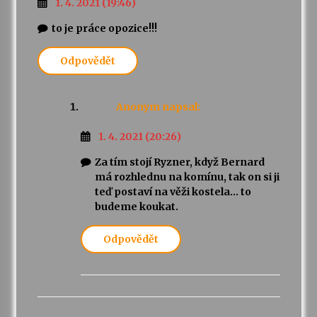
1. 4. 2021 (19:46)
to je práce opozice!!!
Odpovědět
Anonym
napsal:
1. 4. 2021 (20:26)
Za tím stojí Ryzner, když Bernard
má rozhlednu na komínu, tak on si ji
teď postaví na věži kostela… to
budeme koukat.
Odpovědět