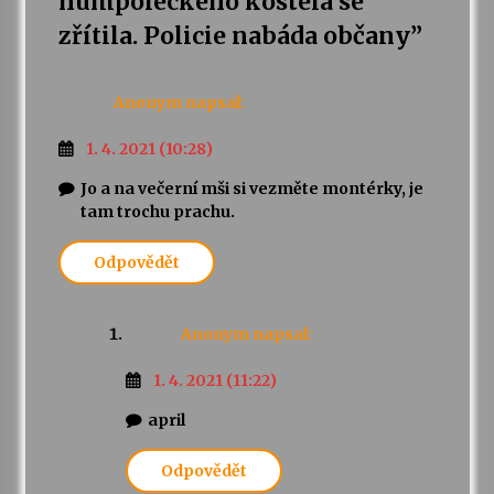
humpoleckého kostela se
zřítila. Policie nabáda občany
”
Anonym
napsal:
1. 4. 2021 (10:28)
Jo a na večerní mši si vezměte montérky, je
tam trochu prachu.
Odpovědět
Anonym
napsal:
1. 4. 2021 (11:22)
april
Odpovědět