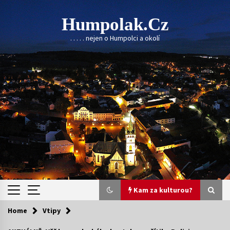
Skip
to
Humpolak.cz
content
. . . . . nejen o Humpolci a okolí
Kam za kulturou?
Home
Vtipy
Kam za kulturou?