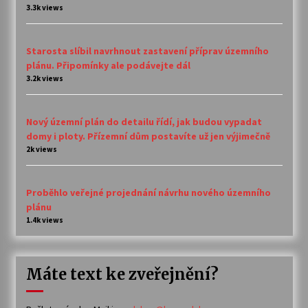
3.3k views
Starosta slíbil navrhnout zastavení příprav územního
plánu. Připomínky ale podávejte dál
3.2k views
Nový územní plán do detailu řídí, jak budou vypadat
domy i ploty. Přízemní dům postavíte už jen výjimečně
2k views
Proběhlo veřejné projednání návrhu nového územního
plánu
1.4k views
Máte text ke zveřejnění?