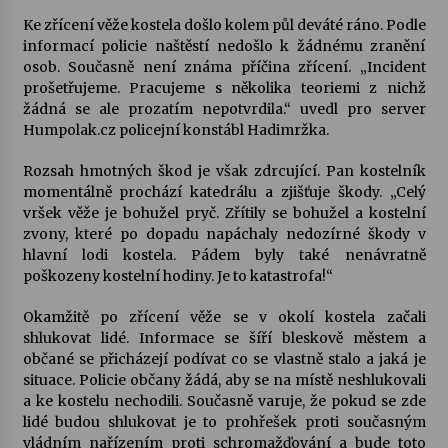
Ke zřícení věže kostela došlo kolem půl deváté ráno. Podle
Votavžatský ploty
informací policie naštěstí nedošlo k žádnému zranění
23. 7. 2026
osob. Současně není známa příčina zřícení. „Incident
prošetřujeme. Pracujeme s několika teoriemi z nichž
žádná se ale prozatím nepotvrdila.“ uvedl pro server
Humpolak.cz policejní konstábl Hadimržka.
Letní koncerty ve Stromovce: Rufus Miller
22. 7. 2026
Rozsah hmotných škod je však zdrcující. Pan kostelník
momentálně prochází katedrálu a zjišťuje škody. „Celý
vršek věže je bohužel pryč. Zřítily se bohužel a kostelní
Vysočinka
zvony, které po dopadu napáchaly nedozírné škody v
17. 7. 2026
hlavní lodi kostela. Pádem byly také nenávratně
poškozeny kostelní hodiny. Je to katastrofa!“
Ozvěny prázdnin
Okamžitě po zřícení věže se v okolí kostela začali
14. 7. 2026
shlukovat lidé. Informace se šíří bleskově městem a
občané se přicházejí podívat co se vlastně stalo a jaká je
situace. Policie občany žádá, aby se na místě neshlukovali
a ke kostelu nechodili. Současně varuje, že pokud se zde
Za kulturou kousek za Humpolec. V Želivě ožije
lidé budou shlukovat je to prohřešek proti současným
odkaz Josefa Čapka
vládním nařízením proti schromažďování a bude toto
13. 7. 2026