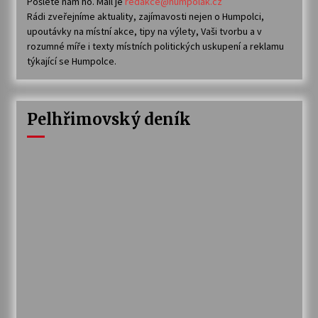
Pošlete nám ho. Mail je
redakce@humpolak.cz
Rádi zveřejníme aktuality, zajímavosti nejen o Humpolci,
upoutávky na místní akce, tipy na výlety, Vaši tvorbu a v
rozumné míře i texty místních politických uskupení a reklamu
týkající se Humpolce.
Pelhřimovský deník