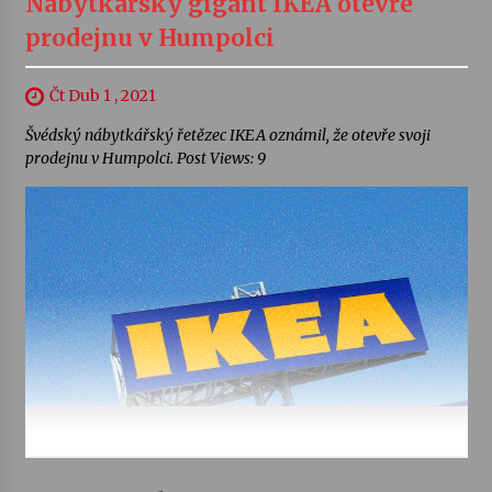
Nábytkářský gigant IKEA otevře
prodejnu v Humpolci
Čt Dub 1 , 2021
Švédský nábytkářský řetězec IKEA oznámil, že otevře svoji
prodejnu v Humpolci. Post Views: 9