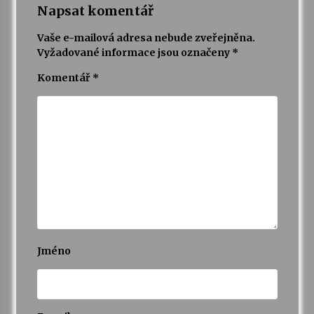
Napsat komentář
Vaše e-mailová adresa nebude zveřejněna.
Vyžadované informace jsou označeny
*
Komentář
*
Jméno