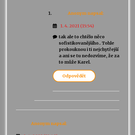
Anonym
napsal:
1. 4. 2021 (15:54)
tak ale to chtělo něco
sofistikovanějšího.. Tohle
prokouknou i ti nejchytřejší
a ani se tu nedozvíme, že za
to může Karel.
Odpovědět
Anonym
napsal: