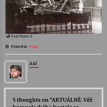
Post Views:
9
Posted in
Vtipy
Axl
5 thoughts on “
AKTUÁLNĚ: Věž