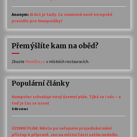
Anonym
:
AI Act je tady. Co znamená nové evropské
pravidlo pro Humpoláky?
Přemýšlíte kam na oběd?
Zkuste
Meníčka.cz
v místních restauracích.
Populární články
Humpolec schvaluje nový územní plán. Týká se i vás – a
teď je čas se ozvat
4.6k views
ÚZEMNÍ PLÁN: Město po veřejném projednání mění
přístup k přípravě. Jen na místní části zatím nedošlo