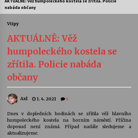
AKTUÁLNĚ: Věž humpoleckého kostela se zřítila. Policie
nabáda občany
Letní koncerty ve Stromovce: Ars Camerata a
Sukuba Ensemble
4. 8. 2026
Vtipy
AKTUÁLNĚ: Věž
Vernisáž výstavy Josefíny Duškové: Stávám se
kapkou
humpoleckého kostela se
30. 7. 2026
zřítila. Policie nabáda
Veselí muzikanti
30. 7. 2026
občany
Pozvánka na integrační festival Quijotova
Axl
1. 4. 2021
5
šedesátka: 28. 7.–1. 8. 2026
28. 7. 2026
Dnes v dopledních hodinách se zřítila věž hlavního
humpoleckého kostela na horním náměstí. Příčina
Letní koncerty ve Stromovce: Kolchoz a
doposud není známá. Případ nadále sledujeme a
Jenakaši
aktualizujeme.
28. 7. 2026