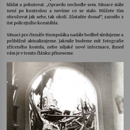
hlídat a pokutovat. „Opravdu nechoďte sem. Situace stále
není po kontrolou a nevíme co se stalo. Můžete tím
Varhanní recitál Michala Novenka v Klášteře
ohrožovat jak sebe, tak okolí. Zůstaňte doma!“, zaznělo z
Želiv
úst policejního konstábla.
3. 7. 2026
Situaci pro čtenáře Humpoláka nadále bedlivě sledujeme a
průběžně aktualizujeme. Jakmile budeme mít fotografie
Petr Adamec – Malovaný svět
zříceného kostela, nebo nějaké nové informace, ihned
30. 6. 2026
vám je v tomto článku přineseme.