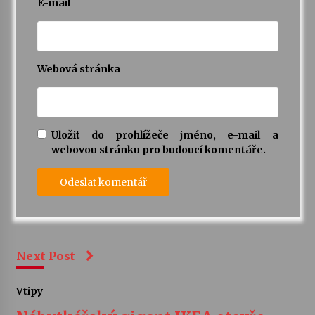
E-mail
Webová stránka
Uložit do prohlížeče jméno, e-mail a
webovou stránku pro budoucí komentáře.
Next Post
Vtipy