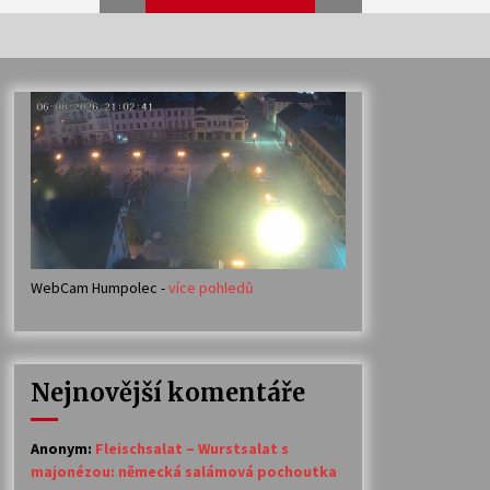
Veselí muzikanti
30. 7. 2026
Votavžatský ploty
23. 7. 2026
WebCam Humpolec -
více pohledů
Ozvěny prázdnin
14. 7. 2026
Nejnovější komentáře
Petr Adamec – Malovaný svět
30. 6. 2026
Anonym
:
Fleischsalat – Wurstsalat s
majonézou: německá salámová pochoutka