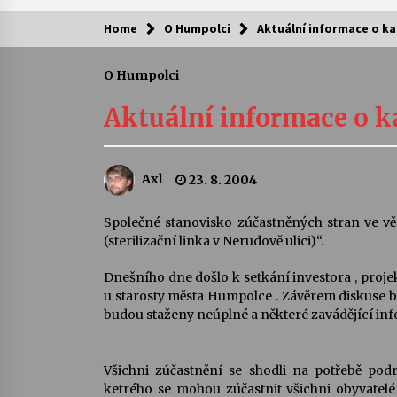
Home
O Humpolci
Aktuální informace o ka
Kam za kulturou?
O Humpolci
Letní koncerty ve Stromovce: Ars
Camerata a Sukuba Ensemble
Aktuální informace o ka
4. 8. 2026
Pozvánka na integrační festival
Axl
23. 8. 2004
Quijotova šedesátka: 28. 7.–1. 8.
2026
28. 7. 2026
Společné stanovisko zúčastněných stran ve vě
(sterilizační linka v Nerudově ulici)“.
Letní koncerty ve Stromovce: Rufu
Miller
Dnešního dne došlo k setkání investora , proje
22. 7. 2026
u starosty města Humpolce . Závěrem diskuse b
budou staženy neúplné a některé zavádějící inf
Za kulturou kousek za Humpolec. 
Želivě ožije odkaz Josefa Čapka
Všichni zúčastnění se shodli na potřebě pod
13. 7. 2026
ketrého se mohou zúčastnit všichni obyvatel