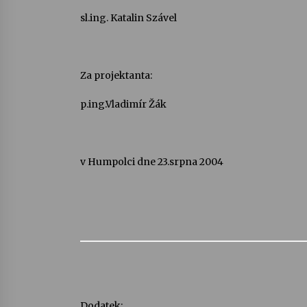
sl.ing. Katalin Szável
Za projektanta:
p.ing.Vladimír Žák
v Humpolci dne 23.srpna 2004
Dodatek: