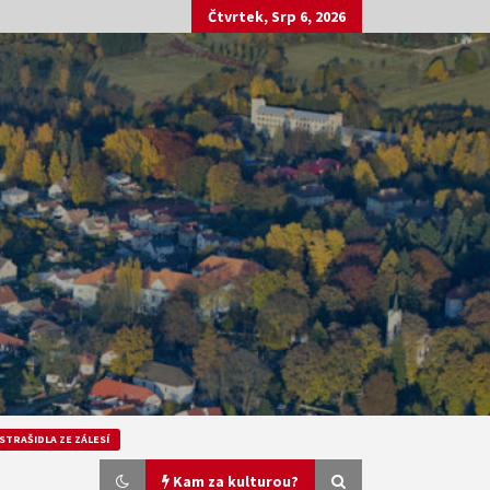
Čtvrtek, Srp 6, 2026
STRAŠIDLA ZE ZÁLESÍ
Kam za kulturou?