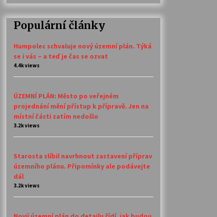
Populární články
Humpolec schvaluje nový územní plán. Týká
se i vás – a teď je čas se ozvat
4.4k views
ÚZEMNÍ PLÁN: Město po veřejném
projednání mění přístup k přípravě. Jen na
místní části zatím nedošlo
3.2k views
Starosta slíbil navrhnout zastavení příprav
územního plánu. Připomínky ale podávejte
dál
3.2k views
Nový územní plán do detailu řídí, jak budou