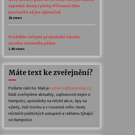
vypadat domy i ploty. Přízemní dům
postavíte už jen výjimečně
2k views
Proběhlo veřejné projednání návrhu
nového územního plánu
1.4k views
Máte text ke zveřejnění?
Pošlete nám ho. Mail je
redakce@humpolak.cz
Rádi zveřejníme aktuality, zajímavosti nejen o
Humpolci, upoutávky na místní akce, tipy na
výlety, Vaši tvorbu a v rozumné míře i texty
místních politických uskupení a reklamu týkající
se Humpolce.