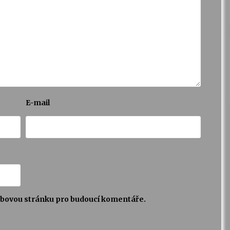
E-mail
webovou stránku pro budoucí komentáře.