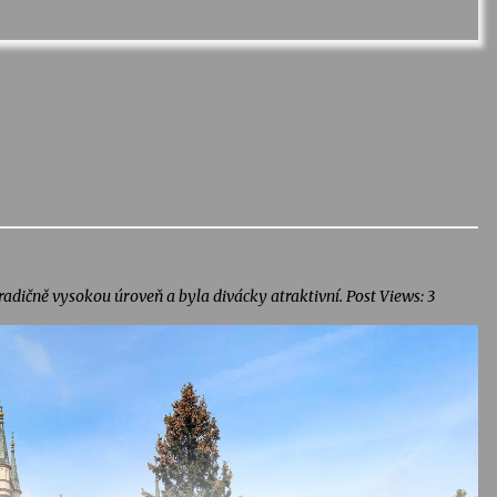
radičně vysokou úroveň a byla divácky atraktivní. Post Views: 3