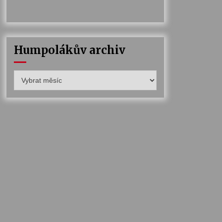
Humpolákův archiv
Humpolákův
archiv