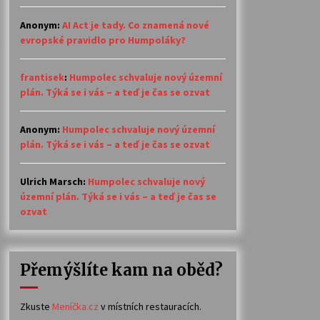
Anonym
:
AI Act je tady. Co znamená nové
evropské pravidlo pro Humpoláky?
frantisek
:
Humpolec schvaluje nový územní
plán. Týká se i vás – a teď je čas se ozvat
Anonym
:
Humpolec schvaluje nový územní
plán. Týká se i vás – a teď je čas se ozvat
Ulrich Marsch
:
Humpolec schvaluje nový
územní plán. Týká se i vás – a teď je čas se
ozvat
Přemýšlíte kam na oběd?
Zkuste
Meníčka.cz
v místních restauracích.