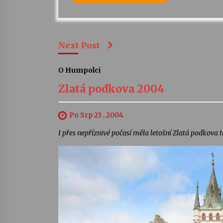
Next Post
O Humpolci
Zlatá podkova 2004
Po Srp 23 , 2004
I přes nepříznivé počasí měla letošní Zlatá podkova t