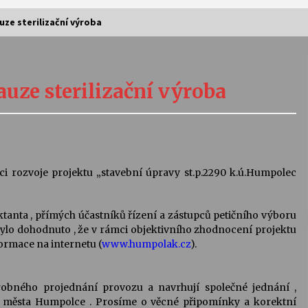
uze sterilizační výroba
Vernisáž výstavy Josefíny Duškové:
Stávám se kapkou
uze sterilizační výroba
30. 7. 2026
Letní koncerty ve Stromovce:
Kolchoz a Jenakaši
28. 7. 2026
ci rozvoje projektu „stavební úpravy st.p.2290 k.ú.Humpolec
s
Vysočinka
ktanta , přímých účastníků řízení a zástupců petičního výboru
17. 7. 2026
ylo dohodnuto , že v rámci objektivního zhodnocení projektu
ormace na internetu (
www.humpolak.cz
).
V
Varhanní recitál Michala Novenka v
Klášteře Želiv
robného projednání provozu a navrhují společné jednání ,
3. 7. 2026
é města Humpolce . Prosíme o věcné připomínky a korektní