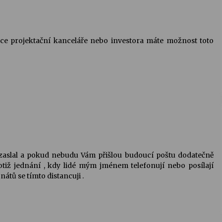
upce projektační kanceláře nebo investora máte možnost toto
 zaslal a pokud nebudu Vám přišlou budoucí poštu dodatečně
totiž jednání , kdy lidé mým jménem telefonují nebo posílají
átů se tímto distancuji .