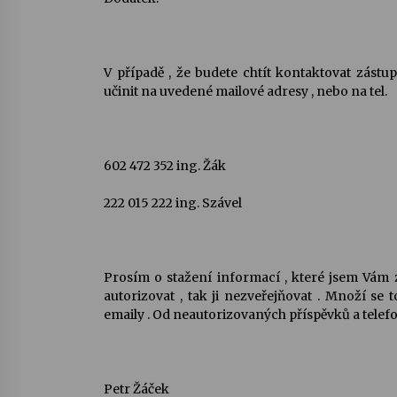
V případě , že budete chtít kontaktovat zást
učinit na uvedené mailové adresy , nebo na tel.
602 472 352 ing. Žák
222 015 222 ing. Szável
Prosím o stažení informací , které jsem Vám
autorizovat , tak ji nezveřejňovat . Množí se 
emaily . Od neautorizovaných příspěvků a telefon
Petr Žáček