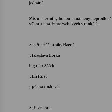
jednání.
Místo a termíny budou oznámeny neprodleně po
výboru a na těchto webových stránkách.
Za přímé účastníky řízení:
p.Jaroslava Horká
ing.Petr Žáček
p.Jíří Hnát
p.Jolana Hnátová
Za investora: