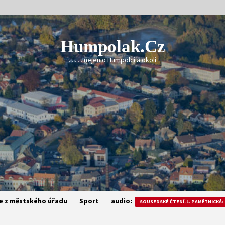
Humpolak.cz
. . . . . nejen o Humpolci a okolí
e z městského úřadu
Sport
audio:
SOUSEDSKÉ ČTENÍ-L. PAMĚTNICKÁ: 