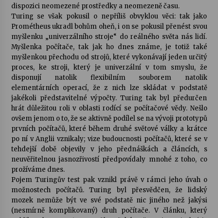
dispozici neomezené prostředky a neomezeně času.
Turing se však pokusil o nepříliš obvyklou věci: tak jako
Prométheus ukradl bohům oheň, i on se pokusil přenést svou
myšlenku „univerzálního stroje“ do reálného světa nás lidí.
Myšlenka počítače, tak jak ho dnes známe, je totiž také
myšlenkou přechodu od strojů, které vykonávají jeden určitý
proces, ke stroji, který je univerzální v tom smyslu, že
disponují natolik flexibilním souborem natolik
elementárních operací, že z nich lze skládat v podstatě
jakékoli představitelné výpočty. Turing tak byl předurčen
hrát důležitou roli v oblasti rodící se počítačové vědy. Nešlo
ovšem jenom o to, že se aktivně podílel se na vývoji prototypů
prvních počítačů, které během druhé světové války a krátce
po ní v Anglii vznikaly; vize budoucnosti počítačů, které se v
tehdejší době objevily v jeho přednáškách a článcích, s
neuvěřitelnou jasnozřivostí předpovídaly mnohé z toho, co
prožíváme dnes.
Pojem Turingův test pak vznikl právě v rámci jeho úvah o
možnostech počítačů. Turing byl přesvědčen, že lidský
mozek nemůže být ve své podstatě nic jiného než jakýsi
(nesmírně komplikovaný) druh počítače. V článku, který