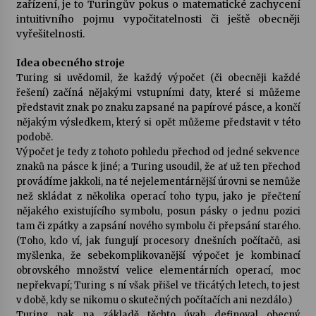
zařízení, je to Turingův pokus o matematické zachycení
intuitivního pojmu vypočitatelnosti či ještě obecněji
Votavžatský ploty
vyřešitelnosti.
23. 7. 2026
Idea obecného stroje
Turing si uvědomil, že každý výpočet (či obecněji každé
řešení) začíná nějakými vstupními daty, které si můžeme
Letní koncerty ve Stromovce: Rufus Miller
představit znak po znaku zapsané na papírové pásce, a končí
22. 7. 2026
nějakým výsledkem, který si opět můžeme představit v této
podobě.
Výpočet je tedy z tohoto pohledu přechod od jedné sekvence
Vysočinka
znaků na pásce k jiné; a Turing usoudil, že ať už ten přechod
17. 7. 2026
provádíme jakkoli, na té nejelementárnější úrovni se nemůže
než skládat z několika operací toho typu, jako je přečtení
nějakého existujícího symbolu, posun pásky o jednu pozici
Ozvěny prázdnin
tam či zpátky a zapsání nového symbolu či přepsání starého.
14. 7. 2026
(Toho, kdo ví, jak fungují procesory dnešních počítačů, asi
myšlenka, že sebekomplikovanější výpočet je kombinací
obrovského množství velice elementárních operací, moc
nepřekvapí; Turing s ní však přišel ve třicátých letech, to jest
Za kulturou kousek za Humpolec. V Želivě ožije
odkaz Josefa Čapka
v době, kdy se nikomu o skutečných počítačích ani nezdálo.)
13. 7. 2026
Turing pak na základě těchto úvah definoval obecný