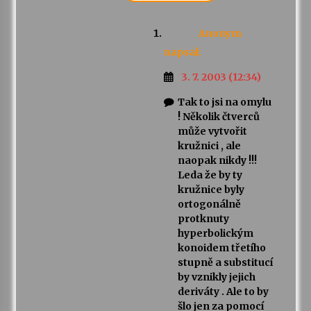
Anonym
napsal:
3. 7. 2003 (12:34)
Tak to jsi na omylu
! Několik čtverců
může vytvořit
kružnici , ale
naopak nikdy !!!
Leda že by ty
kružnice byly
ortogonálně
protknuty
hyperbolickým
konoidem třetího
stupně a substitucí
by vznikly jejich
deriváty . Ale to by
šlo jen za pomocí