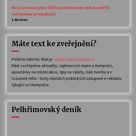
Nový územní plán: klíčový dokument města míří k
veřejnému projednání
1.4k views
Máte text ke zveřejnění?
Pošlete nám ho. Mail je
redakce@humpolak.cz
Rádi zveřejníme aktuality, zajímavosti nejen o Humpolci,
upoutávky na místní akce, tipy na výlety, Vaši tvorbu a v
rozumné míře i texty místních politických uskupení a reklamu
týkající se Humpolce.
Pelhřimovský deník