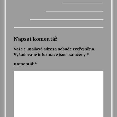
Napsat komentář
Vaše e-mailová adresa nebude zveřejněna.
Vyžadované informace jsou označeny
*
Komentář
*