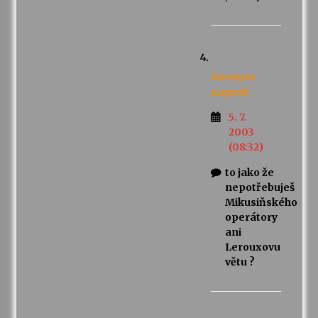
Anonym
napsal:
5. 7.
2003
(08:32)
to jako že
nepotřebuješ
Mikusiňského
operátory
ani
Lerouxovu
větu ?