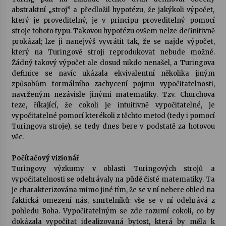
abstraktní „stroj“ a předložil hypotézu, že jakýkoli výpočet,
který je proveditelný, je v principu proveditelný pomocí
Varhanní recitál Michala Novenka v Klášteře
stroje tohoto typu. Takovou hypotézu ovšem nelze definitivně
Želiv
prokázal; lze ji nanejvýš vyvrátit tak, že se najde výpočet,
3. 7. 2026
který na Turingově stroji reprodukovat nebude možné.
Žádný takový výpočet ale dosud nikdo nenašel, a Turingova
Petr Adamec – Malovaný svět
definice se navíc ukázala ekvivalentní několika jiným
30. 6. 2026
způsobům formálního zachycení pojmu vypočitatelnosti,
navrženým nezávisle jinými matematiky. Tzv. Churchova
teze, říkající, že cokoli je intuitivně vypočitatelné, je
vypočitatelné pomocí kterékoli z těchto metod (tedy i pomocí
Turingova stroje), se tedy dnes bere v podstatě za hotovou
věc.
Počítačový vizionář
Turingovy výzkumy v oblasti Turingových strojů a
vypočitatelnosti se odehrávaly na půdě čisté matematiky. Ta
je charakterizována mimo jiné tím, že se v ní nebere ohled na
faktická omezení nás, smrtelníků: vše se v ní odehrává z
pohledu Boha. Vypočitatelným se zde rozumí cokoli, co by
dokázala vypočítat idealizovaná bytost, která by měla k