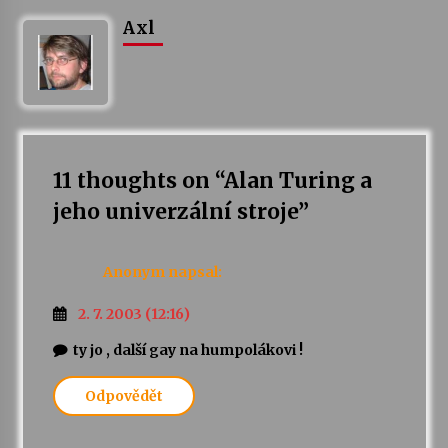
Axl
11 thoughts on “
Alan Turing a
jeho univerzální stroje
”
Anonym
napsal:
2. 7. 2003 (12:16)
ty jo , další gay na humpolákovi !
Odpovědět