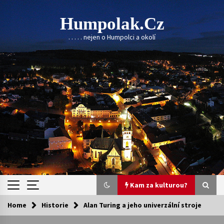
Skip
to
Humpolak.cz
content
. . . . . nejen o Humpolci a okolí
Kam za kulturou?
Home
Historie
Alan Turing a jeho univerzální stroje
Kam za kulturou?