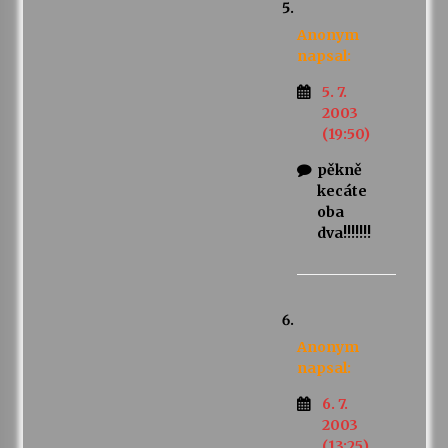
Anonym
napsal:
5. 7.
2003
(19:50)
pěkně
kecáte
oba
dva!!!!!!!
Anonym
napsal:
6. 7.
2003
(13:25)