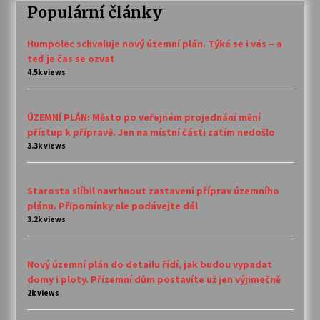
Populární články
Humpolec schvaluje nový územní plán. Týká se i vás – a
teď je čas se ozvat
4.5k views
ÚZEMNÍ PLÁN: Město po veřejném projednání mění
přístup k přípravě. Jen na místní části zatím nedošlo
3.3k views
Starosta slíbil navrhnout zastavení příprav územního
plánu. Připomínky ale podávejte dál
3.2k views
Nový územní plán do detailu řídí, jak budou vypadat
domy i ploty. Přízemní dům postavíte už jen výjimečně
2k views