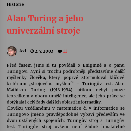
Historie
Letní koncerty ve Stromovce: Ars Camerata a
Sukuba Ensemble
Alan Turing a jeho
4. 8. 2026
univerzální stroje
Vernisáž výstavy Josefíny Duškové: Stávám se
kapkou
30. 7. 2026
Axl
2. 7. 2003
11
Veselí muzikanti
Před časem jsme si tu povídali o Enigmně a o panu
30. 7. 2026
Turingovi. Nyní si trochu podrobněji představíme další
myšlenky člověka, který poprvé zformuloval klíčové
kritérium „strojového myšlení“ – Turingův test. Alan
Mathison Turing (1913-1954) přitom nebyl pouze
Pozvánka na integrační festival Quijotova
šedesátka: 28. 7.–1. 8. 2026
teoretikem v oboru umělé inteligence, ale jeho práce se
28. 7. 2026
dotýkala i celý řady dalších oblastí informatiky.
Člověku vzdělanému v matematice či v informatice se
Turingovo jméno pravděpodobně vybaví především ve
Letní koncerty ve Stromovce: Kolchoz a
dvou ustálených spojeních: Turingův stroj a Turingův
Jenakaši
test. Turingův stroj ovšem není žádné hmatatelné
28. 7. 2026