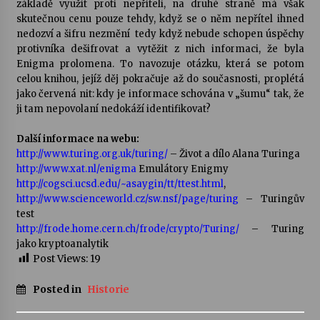
základě využít proti nepříteli, na druhé straně má však
skutečnou cenu pouze tehdy, když se o něm nepřítel ihned
nedozví a šifru nezmění  tedy když nebude schopen úspěchy
protivníka dešifrovat a vytěžit z nich informaci, že byla
Enigma prolomena. To navozuje otázku, která se potom
celou knihou, jejíž děj pokračuje až do současnosti, proplétá
jako červená nit: kdy je informace schována v „šumu“ tak, že
ji tam nepovolaní nedokáží identifikovat?
Další informace na webu:
http://www.turing.org.uk/turing/
– Život a dílo Alana Turinga
http://www.xat.nl/enigma
Emulátory Enigmy
http://cogsci.ucsd.edu/~asaygin/tt/ttest.html
,
http://www.scienceworld.cz/sw.nsf/page/turing
– Turingův
test
http://frode.home.cern.ch/frode/crypto/Turing/
– Turing
jako kryptoanalytik
Post Views:
19
Posted in
Historie