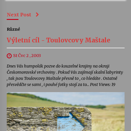
Next Post
Různé
Výletní cíl - Toulovcovy Maštale
St Čvc 2 , 2003
Dnes Vás humpolák pozve do kouzelné krajiny na okraji
Českomoravské vrchoviny . Pokud Vás zajímají skalní labyrinty
, tak jsou Toulovcovy Maštale přesně to , co hledáte . Ostatně
přesvědčte se sami , i pouhé fotky stojí za to… Post Views: 19