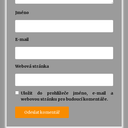
Jméno
E-mail
Webová stránka
Uložit do prohlížeče jméno, e-mail a
webovou stránku pro budoucí komentáře.