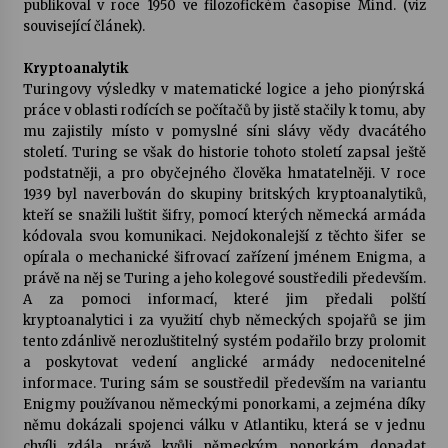
publikoval v roce 1950 ve filozofickém časopise Mind. (viz
související článek).
Kryptoanalytik
Turingovy výsledky v matematické logice a jeho pionýrská
práce v oblasti rodících se počítačů by jistě stačily k tomu, aby
mu zajistily místo v pomyslné síni slávy vědy dvacátého
století. Turing se však do historie tohoto století zapsal ještě
podstatněji, a pro obyčejného člověka hmatatelněji. V roce
1939 byl naverbován do skupiny britských kryptoanalytiků,
kteří se snažili luštit šifry, pomocí kterých německá armáda
kódovala svou komunikaci. Nejdokonalejší z těchto šifer se
opírala o mechanické šifrovací zařízení jménem Enigma, a
právě na něj se Turing a jeho kolegové soustředili především.
A za pomoci informací, které jim předali polští
kryptoanalytici i za využití chyb německých spojařů se jim
tento zdánlivě nerozluštitelný systém podařilo brzy prolomit
a poskytovat vedení anglické armády nedocenitelné
informace. Turing sám se soustředil především na variantu
Enigmy používanou německými ponorkami, a zejména díky
němu dokázali spojenci válku v Atlantiku, která se v jednu
chvíli zdála právě kvůli německým ponorkám dopadat