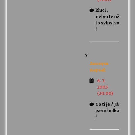
kluci ,
neberte už
to svinstvo
!
Anonym
napsal:
6. 7.
2003
(20:00)
Co ti je ? Já
jsem holka
!