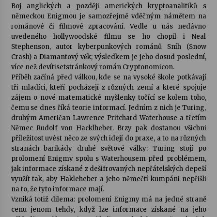
Boj anglických a později amerických kryptoanalitiků s
německou Enigmou je samozřejmě vděčným námětem na
románové či filmové zpracování. Vedle u nás nedávno
uvedeného hollywoodské filmu se ho chopil i Neal
Stephenson, autor kyberpunkových románů Sníh (Snow
Crash) a Diamantový věk; výsledkem je jeho dosud poslední,
více než devítisetstránkový román Cryptonomicon.
Příběh začíná před válkou, kde se na vysoké škole potkávají
tři mladíci, kteří pocházejí z různých zemí a které spojuje
zájem o nové matematické myšlenky točící se kolem toho,
čemu se dnes říká teorie informací. Jedním z nich je Turing,
druhým Američan Lawrence Pritchard Waterhouse a třetím
Němec Rudolf von Hacklheber. Brzy pak dostanou všichni
příležitost uvést něco ze svých idejí do praxe, a to na různých
stranách barikády druhé světové války: Turing stojí po
prolomení Enigmy spolu s Waterhousem před problémem,
jak informace získané z dešifrovaných nepřátelských depeší
využít tak, aby Hakleheber a jeho němečtí kumpáni nepřišli
na to, že tyto informace mají.
Vzniká totiž dilema: prolomení Enigmy má na jedné straně
cenu jenom tehdy, když lze informace získané na jeho