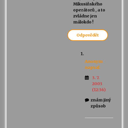
Mikusiňského
operátorů , a to
zvládne jen
málokdo !
Odpovědět
Anonym
napsal:
3. 7.
2003
(12:36)
znám jiný
způsob