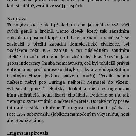
katastrofálně, zvrátit ve svůj prospěch.
Nemrava
Turingův osud je ale i příkladem toho, jak málo si svět váží
svých géniů a hrdinů. Tento člověk, který tak zásadním
způsobem posunul kupředu lidské poznání a současně se
zasloužil o přežití západní demokratické civilizace, byl
počátkem roku 1952 zatčen a při následném soudním
přelíčení uznán vinným. Jeho zločin byl klasifikován jako
gross indecency (hrubá nemravnost), což byl tehdejší právní
eufemismus pro homosexualitu, která byla v tehdejší Británii
trestným činem (ovšem pouze u mužů). Verdikt soudu
naštěstí nebyl pro Turinga nejhorší: Nemusel do vězení,
vyfasoval „pouze“ lékařský dohled a roční estrogenovou
kůru směřující k neutralizaci jeho libida. Podařilo se mu tak
nepřijít o zaměstnání i o některé přátele. Do jaké míry právě
tato aféra stála u kořene Turingova rozhodnutí spáchat v
roce 1954 sebevraždu (jablkem namočeným v kyanidu), není
ale přesně známo.
Enigma inspirovala