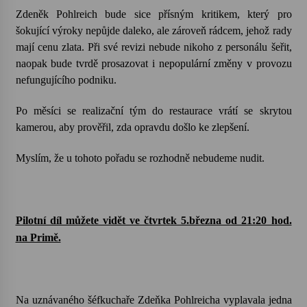
Zdeněk Pohlreich bude sice přísným kritikem, který pro
šokující výroky nepůjde daleko, ale zároveň rádcem, jehož rady
Za kulturou kousek za Humpolec. V Želivě ožije
odkaz Josefa Čapka
mají cenu zlata. Při své revizi nebude nikoho z personálu šeřit,
13. 7. 2026
naopak bude tvrdě prosazovat i nepopulární změny v provozu
nefungujícího podniku.
Varhanní recitál Michala Novenka v Klášteře
Želiv
Po měsíci se realizační tým do restaurace vrátí se skrytou
3. 7. 2026
kamerou, aby prověřil, zda opravdu došlo ke zlepšení.
Myslím, že u tohoto pořadu se rozhodně nebudeme nudit.
Pilotní díl můžete vidět ve čtvrtek 5.března od 21:20 hod.
na Primě.
Na uznávaného šéfkuchaře Zdeňka Pohlreicha vyplavala jedna