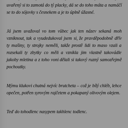
uvařený si to zamotá do tý placky, dá se do toho máta a namáčí
se to do sójovky s česnekem a je to úplně úžasné.
Já jsem uvažoval vo tom vůbec jak ten název sekaná moh
vzniknout, tak a vyudedukoval jsem si, že pravděpodobně dřív
ty mašiny, ty strojky neměli, takže prostě lidi to maso vzali a
rozsekali ty zbytky co měli a vznikla jim vlastně takovádle
jakoby mletina a z toho voni dělali si takový ruzný samozřejmě
pochoutky.
Mýmu klukovi chutná nejvíc brutcheta – což je bílý chléb, lehce
opečen, potřen syrovým rajčetem a pokapaný olivovým olejem.
Teď do tohodlenc nasypem takhlenc todlenc.