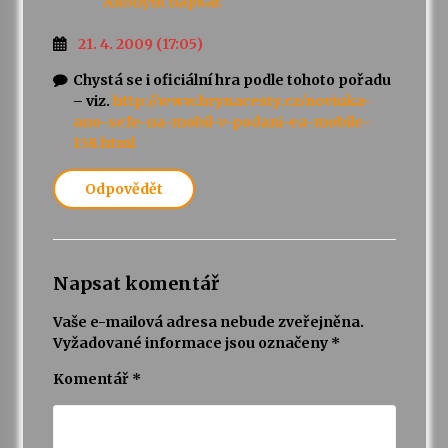
Anonym
napsal:
21. 4. 2009 (17:05)
Chystá se i oficiální hra podle tohoto pořadu
– viz.
http://www.hrynacesty.cz/novinka-
ano-sefe-na-mobil-v-podani-ea-mobile-
158.html
Odpovědět
Napsat komentář
Vaše e-mailová adresa nebude zveřejněna.
Vyžadované informace jsou označeny
*
Komentář
*