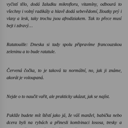
vyčistí tělo, dodá žaludku mikrofloru, vitamíny, odbourá to
všechny i volný radikály a hlavě dodá sebevědomí, žloutky prý i
vlasy a lesk, taky trochu jsou afrodiziakem. Tak to přece musí
bejt i zdravý…
Ratatouille
: Dneska si tady spolu připravíme francouzskou
zeleninu a to bude ratatule.
Červená čočka, to je taková ta normální, no, jak ji známe,
akorát je voloupaná.
Nejde o to naučit vařit, ale prakticky ukázat, jak se najíst.
Pakliže budete mít štěstí jako já, že váš manžel, babička nebo
dcera byli na rybách a přinesli kombinaci lososa, tresky a