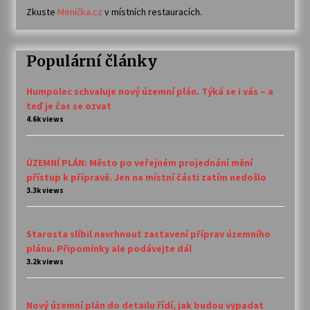
Zkuste
Meníčka.cz
v místních restauracích.
Populární články
Humpolec schvaluje nový územní plán. Týká se i vás – a
teď je čas se ozvat
4.6k views
ÚZEMNÍ PLÁN: Město po veřejném projednání mění
přístup k přípravě. Jen na místní části zatím nedošlo
3.3k views
Starosta slíbil navrhnout zastavení příprav územního
plánu. Připomínky ale podávejte dál
3.2k views
Nový územní plán do detailu řídí, jak budou vypadat