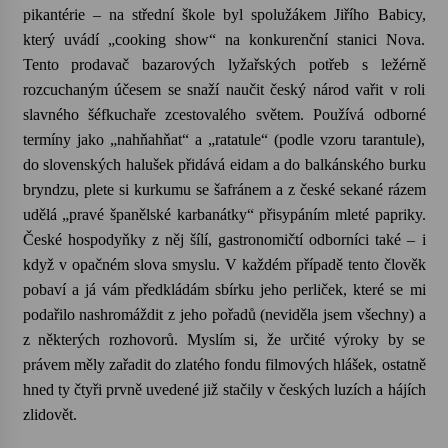
pikantérie – na střední škole byl spolužákem Jiřího Babicy,
který uvádí „cooking show“ na konkurenční stanici Nova.
Tento prodavač bazarových lyžařských potřeb s ležérně
rozcuchaným účesem se snaží naučit český národ vařit v roli
slavného
šéfkuchaře zcestovalého světem
. Používá odborné
termíny jako „nahňahňat“ a „ratatule“ (podle vzoru tarantule),
do slovenských halušek přidává eidam a do balkánského burku
bryndzu, plete si kurkumu se šafránem a z české sekané rázem
udělá „pravé španělské karbanátky“ přisypáním mleté papriky.
České hospodyňky z něj šílí, gastronomičtí odborníci také – i
když v opačném slova smyslu. V každém případě tento člověk
pobaví a já vám předkládám sbírku jeho perliček, které se mi
podařilo nashromáždit z jeho pořadů (neviděla jsem všechny) a
z některých rozhovorů. Myslím si, že určité výroky by se
právem měly zařadit do zlatého fondu filmových hlášek, ostatně
hned ty čtyři prvně uvedené již stačily v českých luzích a hájích
zlidovět.