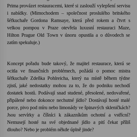
Prima provázet restauracemi, které si zaslouží vylepšení servisu
i nabídky. (Mimochodem – s
Letní koncerty ve Stromovce: Kolchoz a
polečnost proslulého britského
Jenakaši
šéfkuchaře Gordona Ramsaye, která před rokem a čtvrt s
28. 7. 2026
velkou pompou v Praze otevřela luxusní restauraci Maze,
Hilton Prague Old Town v únoru opustila a o důvodech se
Votavžatský ploty
zatím spekuluje.)
23. 7. 2026
Koncept pořadu bude takový, že majitel restaurace, která se
Letní koncerty ve Stromovce: Rufus Miller
ocitla ve finančních problémech, požádá o pomoc mistra
22. 7. 2026
šéfkuchaře Zdeňka Pohlreicha, který na místě během týdne
zjistí, jaké nedostatky mohou za to, že do podniku nechodí
dostatek hostů. Podávají snad studené, přesolené, nedovařené,
Vysočinka
připálené nebo dokonce nechutné jídlo? Dostávají hosté malé
17. 7. 2026
porce, pivo pod míru nebo limonády ve špinavých skleničkách?
Jsou servírky a číšníci k zákazníkům ochotní a vstřícní?
Nemusejí hosté na své objednané jídlo a pití čekat příliš
Ozvěny prázdnin
dlouho? Nebo je problém někde úplně jinde?
14. 7. 2026