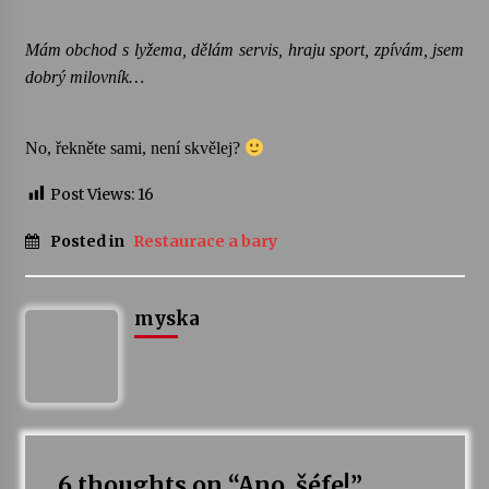
Mám obchod s lyžema, dělám servis, hraju sport, zpívám, jsem
dobrý milovník…
No, řekněte sami, není skvělej?
Post Views:
16
Posted in
Restaurace a bary
myska
6 thoughts on “
Ano, šéfe!
”