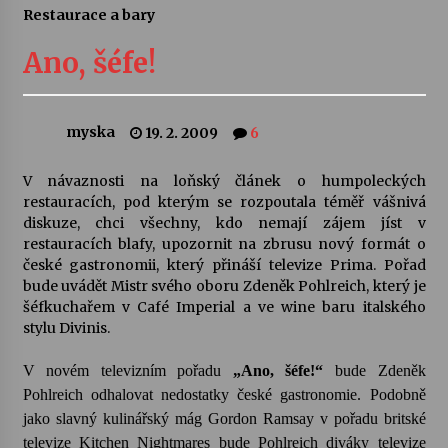
Restaurace a bary
Divadélka pro děti: Kašpárek v dračí jeskyni
Ano, šéfe!
10. 8. 2026
Letní koncerty ve Stromovce: Ars Camerata a
myska
19. 2. 2009
6
Sukuba Ensemble
4. 8. 2026
V návaznosti na loňský článek o humpoleckých
restauracích, pod kterým se rozpoutala téměř vášnivá
Vernisáž výstavy Josefíny Duškové: Stávám se
diskuze, chci všechny, kdo nemají zájem jíst v
kapkou
restauracích blafy, upozornit na zbrusu nový formát o
30. 7. 2026
české gastronomii, který přináší televize Prima. Pořad
bude uvádět Mistr svého oboru Zdeněk Pohlreich, který je
šéfkuchařem v Café Imperial a ve wine baru italského
Veselí muzikanti
stylu Divinis.
30. 7. 2026
V novém televizním pořadu
„Ano, šéfe!“
bude Zdeněk
Pohlreich odhalovat nedostatky české gastronomie.
Podobně
Pozvánka na integrační festival Quijotova
šedesátka: 28. 7.–1. 8. 2026
jako slavný kulinářský mág Gordon Ramsay v pořadu britské
28. 7. 2026
televize Kitchen Nightmares bude Pohlreich diváky televize