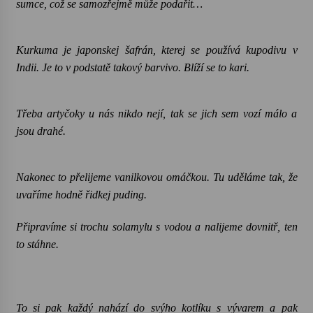
sumce, což se samozřejmě může podařit…
Kurkuma je japonskej šafrán, kterej se používá kupodivu v
Indii. Je to v podstatě takový barvivo. Blíží se to kari.
Třeba artyčoky u nás nikdo nejí, tak se jich sem vozí málo a
jsou drahé.
Nakonec to přelijeme vanilkovou omáčkou. Tu uděláme tak, že
uvaříme hodně řidkej puding.
Připravíme si trochu solamylu s vodou a nalijeme dovnitř, ten
to stáhne.
To si pak každý nahází do svýho kotlíku s vývarem a pak