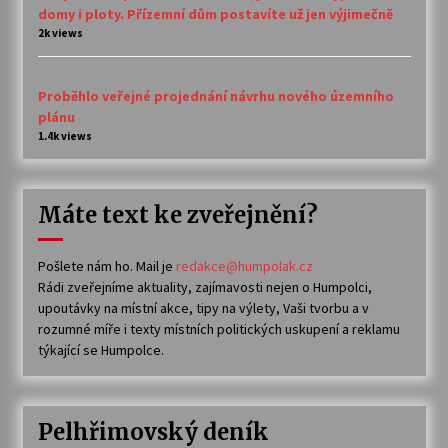
domy i ploty. Přízemní dům postavíte už jen výjimečně
2k views
Proběhlo veřejné projednání návrhu nového územního
plánu
1.4k views
Máte text ke zveřejnění?
Pošlete nám ho. Mail je
redakce@humpolak.cz
Rádi zveřejníme aktuality, zajímavosti nejen o Humpolci,
upoutávky na místní akce, tipy na výlety, Vaši tvorbu a v
rozumné míře i texty místních politických uskupení a reklamu
týkající se Humpolce.
Pelhřimovský deník