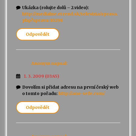
Ukázka (rolujte dolů – 2.video):
http://medialne.etrend.sk/televizia/sprava.
php?sprava=10298
Odpovědět
Anonym
napsal:
1. 3. 2009 (03:45)
Dovolím si přidat adresu na první český web
o tomto pořadu:
http://ano-sefe.com/
Odpovědět