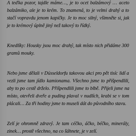
A teďka pozor, tajdle máme…, je to ocet balzámový … aceto
balzámiko, ale je to krém. To znamená, to je velmi drahý a to
stačí vopravdu jenom kapičky. Je to moc silný, všimněte si, jak
je to krémový úplně jiný než takový to řídký.
Knedlíky: Housky jsou moc drahý, tak místo nich přidáme 300
gramů mouky.
Nebo jsme dělali v Düsseldorfu takovou akci pro pět tisíc lidí a
vezli jsme tam jídlo kamionama. Všechno jsme to přišpendlili,
aby to po cestě drželo. Přišpendlili jsme to blbě. Přijeli jsme na
místo, otevřeli dveře a puding plaval v nudlích, krabi se v tom
plácali… Za tři hodiny jsme to museli dát do původního stavu.
Zelí je ohromně zdravý. Je tam céčko, áčko, béčko, minerály,
zinek… prostě všechno, na co šáhnete, je v zelí.