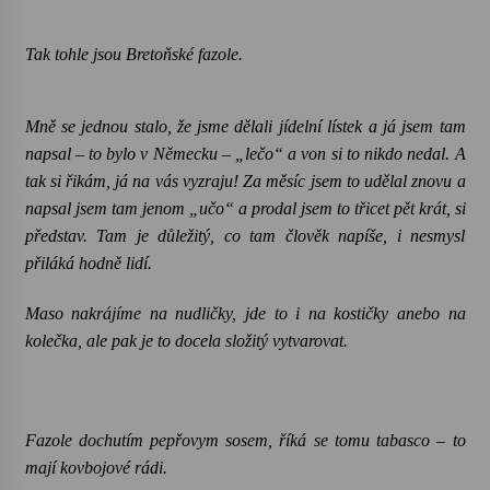
Tak tohle jsou Bretoňské fazole.
Mně se jednou stalo, že jsme dělali jídelní lístek a já jsem tam
napsal – to bylo v Německu – „lečo“ a von si to nikdo nedal. A
tak si řikám, já na vás vyzraju! Za měsíc jsem to udělal znovu a
napsal jsem tam jenom „učo“ a prodal jsem to třicet pět krát, si
představ. Tam je důležitý, co tam člověk napíše, i nesmysl
přiláká hodně lidí.
Maso nakrájíme na nudličky, jde to i na kostičky anebo na
kolečka, ale pak je to docela složitý vytvarovat.
Fazole dochutím pepřovym sosem, říká se tomu tabasco – to
mají kovbojové rádi.