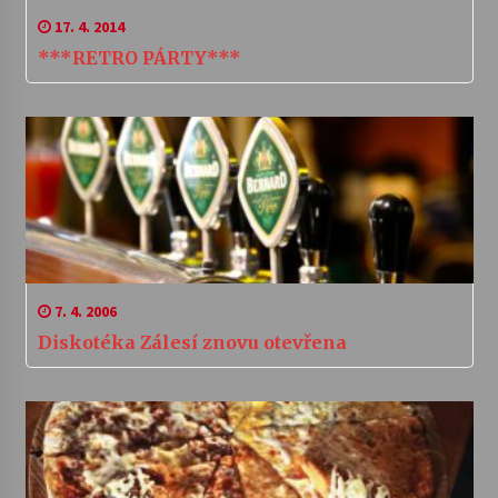
17. 4. 2014
***RETRO PÁRTY***
7. 4. 2006
Diskotéka Zálesí znovu otevřena