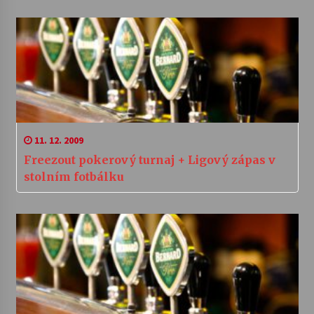
11. 12. 2009
Freezout pokerový turnaj + Ligový zápas v
stolním fotbálku