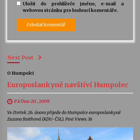
Uložit do prohlížeče jméno, e-mail a
webovou stránku pro budoucí komentáře.
Next Post
O Humpolci
Europoslankyně navštíví Humpolec
Pá Úno 20 , 2009
Ve čtvrtek 26. února přijede do Humpolce europoslankyně
Zuzana Roithová (KDU-ČSL). Post Views: 16