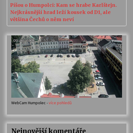
Píšou o Humpolci: Kam se hrabe Karlštejn.
Nejkrásnější hrad leží kousek od D1, ale
většina Čechů o něm neví
WebCam Humpolec -
více pohledů
Nejnovější komentáře