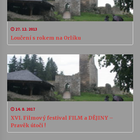
27. 12. 2013
Loučení s rokem na Orlíku
14. 8. 2017
XVI. Filmový festival FILM a DĚJINY –
Pravěk útočí !