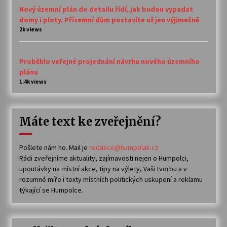
Nový územní plán do detailu řídí, jak budou vypadat
domy i ploty. Přízemní dům postavíte už jen výjimečně
2k views
Proběhlo veřejné projednání návrhu nového územního
plánu
1.4k views
Máte text ke zveřejnění?
Pošlete nám ho. Mail je
redakce@humpolak.cz
Rádi zveřejníme aktuality, zajímavosti nejen o Humpolci,
upoutávky na místní akce, tipy na výlety, Vaši tvorbu a v
rozumné míře i texty místních politických uskupení a reklamu
týkající se Humpolce.