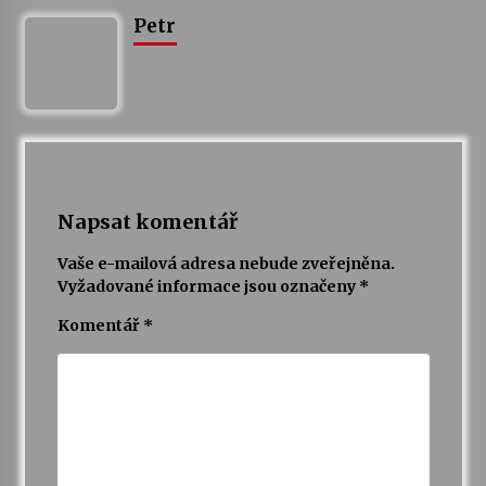
Petr
Varhanní recitál Michala Novenka v Klášteře
Želiv
3. 7. 2026
Petr Adamec – Malovaný svět
30. 6. 2026
Napsat komentář
Vaše e-mailová adresa nebude zveřejněna.
Vyžadované informace jsou označeny
*
Komentář
*