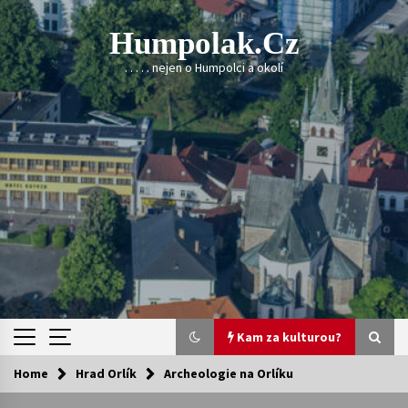
Skip
to
Humpolak.cz
content
. . . . . nejen o Humpolci a okolí
Kam za kulturou?
Home
Hrad Orlík
Archeologie na Orlíku
Kam za kulturou?