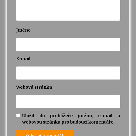
Jméno
E-mail
Webová stránka
Uložit do prohlížeče jméno, e-mail a
webovou stránku pro budoucí komentáře.