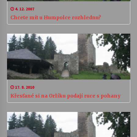
4. 12. 2007
Chcete mít u Humpolce rozhlednu?
17. 8. 2010
Křesťané si na Orlíku podají ruce s pohany