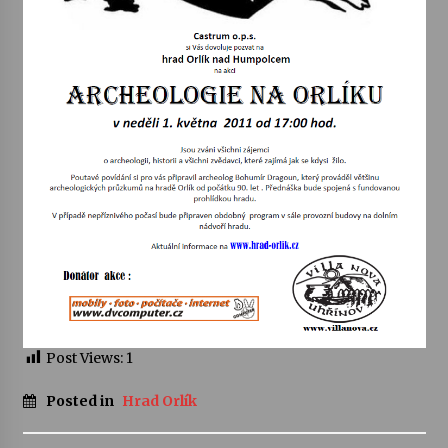
Votavžatský ploty
23. 7. 2026
Letní koncerty ve Stromovce: Rufus Miller
22. 7. 2026
Vysočinka
17. 7. 2026
Ozvěny prázdnin
14. 7. 2026
Post Views:
1
Posted in
Hrad Orlík
Za kulturou kousek za Humpolec. V Želivě ožije
odkaz Josefa Čapka
13. 7. 2026