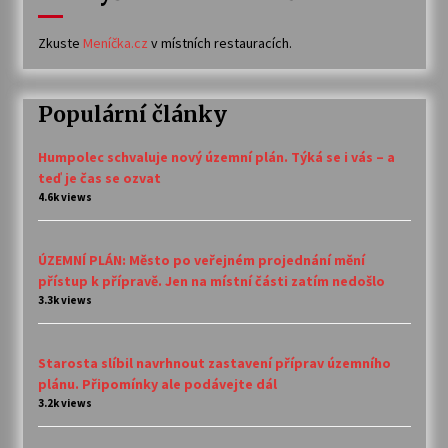
Zkuste
Meníčka.cz
v místních restauracích.
Populární články
Humpolec schvaluje nový územní plán. Týká se i vás – a
teď je čas se ozvat
4.6k views
ÚZEMNÍ PLÁN: Město po veřejném projednání mění
přístup k přípravě. Jen na místní části zatím nedošlo
3.3k views
Starosta slíbil navrhnout zastavení příprav územního
plánu. Připomínky ale podávejte dál
3.2k views