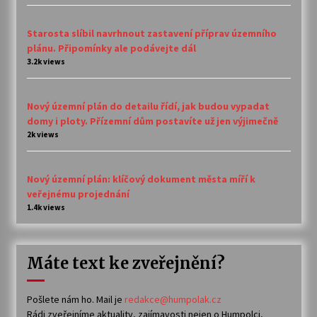
Starosta slíbil navrhnout zastavení příprav územního
plánu. Připomínky ale podávejte dál
3.2k views
Nový územní plán do detailu řídí, jak budou vypadat
domy i ploty. Přízemní dům postavíte už jen výjimečně
2k views
Nový územní plán: klíčový dokument města míří k
veřejnému projednání
1.4k views
Máte text ke zveřejnění?
Pošlete nám ho. Mail je
redakce@humpolak.cz
Rádi zveřejníme aktuality, zajímavosti nejen o Humpolci,