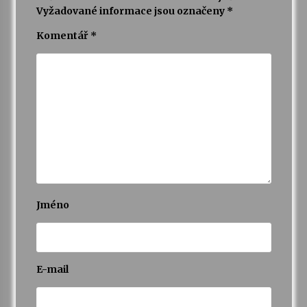
Vyžadované informace jsou označeny
*
Varhanní recitál Michala Novenka v Klášteře
Komentář
*
Želiv
3. 7. 2026
Petr Adamec – Malovaný svět
30. 6. 2026
Jméno
E-mail