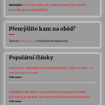
Anonym
:
AI Act je tady. Co znamená nové evropské
pravidlo pro Humpoláky?
Přemýšlíte kam na oběd?
Zkuste
Meníčka.cz
v místních restauracích.
Populární články
Humpolec schvaluje nový územní plán. Týká se i vás – a
teď je čas se ozvat
4.5k views
ÚZEMNÍ PLÁN: Město po veřejném projednání mění
přístup k přípravě. Jen na místní části zatím nedošlo
3.3k views