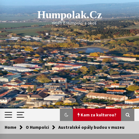
Skip
to
Humpolak.cz
content
. . . . . nejen o Humpolci a okolí
Kam za kulturou?
Home
O Humpolci
Australské opály budou v muzeu
Kam za kulturou?