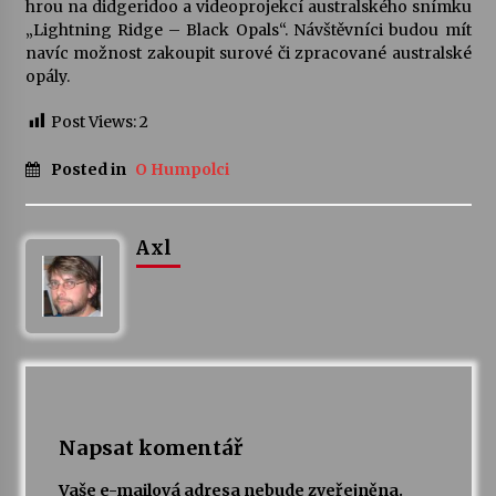
hrou na didgeridoo a videoprojekcí australského snímku
„Lightning Ridge – Black Opals“. Návštěvníci budou mít
Votavžatský ploty
navíc možnost zakoupit surové či zpracované australské
23. 7. 2026
opály.
Post Views:
2
Letní koncerty ve Stromovce: Rufus Miller
Posted in
O Humpolci
22. 7. 2026
Axl
Vysočinka
17. 7. 2026
Ozvěny prázdnin
14. 7. 2026
Napsat komentář
Za kulturou kousek za Humpolec. V Želivě ožije
odkaz Josefa Čapka
Vaše e-mailová adresa nebude zveřejněna.
13. 7. 2026