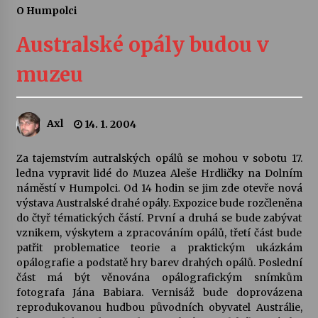
O Humpolci
Letní koncerty ve Stromovce: Ars Camerata a
Sukuba Ensemble
Australské opály budou v
4. 8. 2026
muzeu
Vernisáž výstavy Josefíny Duškové: Stávám se
kapkou
30. 7. 2026
Axl
14. 1. 2004
Veselí muzikanti
Za tajemstvím autralských opálů se mohou v sobotu 17.
30. 7. 2026
ledna vypravit lidé do Muzea Aleše Hrdličky na Dolním
náměstí v Humpolci. Od 14 hodin se jim zde otevře nová
výstava Australské drahé opály. Expozice bude rozčleněna
do čtyř tématických částí. První a druhá se bude zabývat
Pozvánka na integrační festival Quijotova
šedesátka: 28. 7.–1. 8. 2026
vznikem, výskytem a zpracováním opálů, třetí část bude
28. 7. 2026
patřit problematice teorie a praktickým ukázkám
opálografie a podstatě hry barev drahých opálů. Poslední
část má být věnována opálografickým snímkům
Letní koncerty ve Stromovce: Kolchoz a
fotografa Jána Babiara. Vernisáž bude doprovázena
Jenakaši
reprodukovanou hudbou původních obyvatel Austrálie,
28. 7. 2026