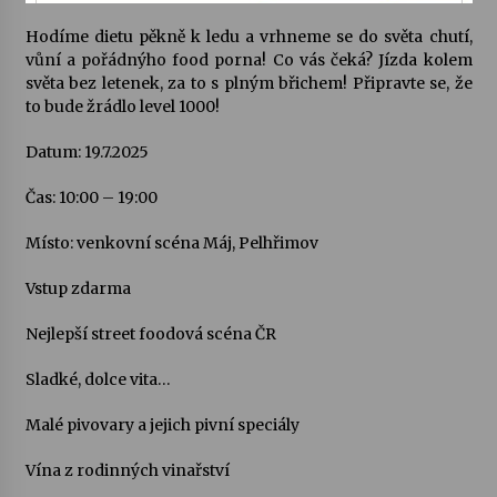
Hodíme dietu pěkně k ledu a vrhneme se do světa chutí,
Varhanní recitál Michala Novenka v Klášteře
vůní a pořádnýho food porna! Co vás čeká? Jízda kolem
Želiv
světa bez letenek, za to s plným břichem! Připravte se, že
3. 7. 2026
to bude žrádlo level 1000!
Datum: 19.7.2025
Petr Adamec – Malovaný svět
30. 6. 2026
Čas: 10:00 – 19:00
Místo: venkovní scéna Máj, Pelhřimov
Vstup zdarma
Nejlepší street foodová scéna ČR
Sladké, dolce vita…
Malé pivovary a jejich pivní speciály
Vína z rodinných vinařství