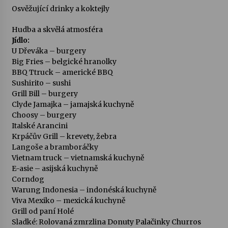
Osvěžující drinky a koktejly
Hudba a skvělá atmosféra
Jídlo:
U Dřeváka – burgery
Big Fries – belgické hranolky
BBQ Ttruck – americké BBQ
Sushirito – sushi
Grill Bill – burgery
Clyde Jamajka – jamajská kuchyně
Choosy – burgery
Italské Arancini
Krpáčův Grill – krevety, žebra
Langoše a bramboráčky
Vietnam truck – vietnamská kuchyně
E-asie – asijská kuchyně
Corndog
Warung Indonesia – indonéská kuchyně
Viva Mexiko – mexická kuchyně
Grill od paní Holé
Sladké: Rolovaná zmrzlina Donuty Palačinky Churros