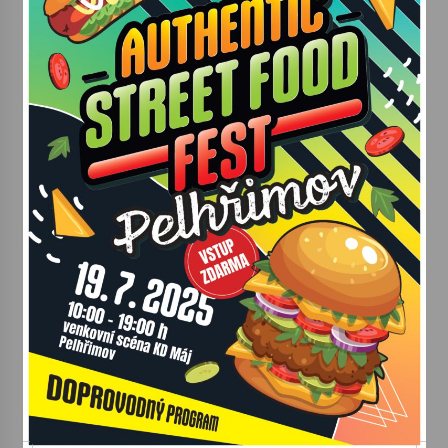
Votavžatský ploty
23. 7. 2026
Letní koncerty ve Stromovce: Rufus Miller
22. 7. 2026
Vysočinka
17. 7. 2026
Ozvěny prázdnin
14. 7. 2026
Za kulturou kousek za Humpolec. V Želivě ožije
odkaz Josefa Čapka
13. 7. 2026