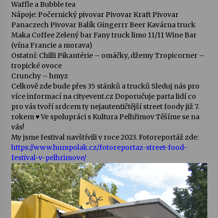
Waffle a Bubble tea
Nápoje: Počernický pivovar Pivovar Kraft Pivovar
Panaczech Pivovar Balík Gingerrr Beer Kavárna truck
Maka Coffee Zelený bar Fany truck limo 11/11 Wine Bar
(vína Francie a morava)
Ostatní: Chilli Pikantérie – omáčky, džemy Tropicorner –
tropické ovoce
Crunchy – hmyz
Celkově zde bude přes 35 stánků a trucků Sleduj nás pro
více informací na cityevent.cz Doporučuje parta lidí co
pro vás tvoří srdcem ty nejautentičtější street foody již 7.
rokem ♥️ Ve spolupráci s Kultura Pelhřimov Těšíme se na
vás!
My jsme festival navštívili v roce 2023. Fotoreportáž zde:
https://www.humpolak.cz/fotoreportaz-street-food-
festival-v-pelhrimove/