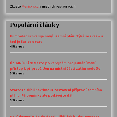
Zkuste
Meníčka.cz
v místních restauracích.
Populární články
Humpolec schvaluje nový územní plán. Týká se i vás – a
teď je čas se ozvat
4.5k views
ÚZEMNÍ PLÁN: Město po veřejném projednání mění
přístup k přípravě. Jen na místní části zatím nedošlo
3.3k views
Starosta slíbil navrhnout zastavení příprav územního
plánu. Připomínky ale podávejte dál
3.2k views
Nový územní plán do detailu řídí, jak budou vypadat