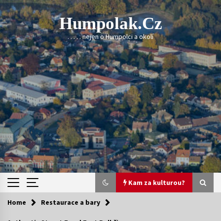
Skip
to
Humpolak.cz
content
. . . . . nejen o Humpolci a okolí
Kam za kulturou?
Home
Restaurace a bary
Kam za kulturou?