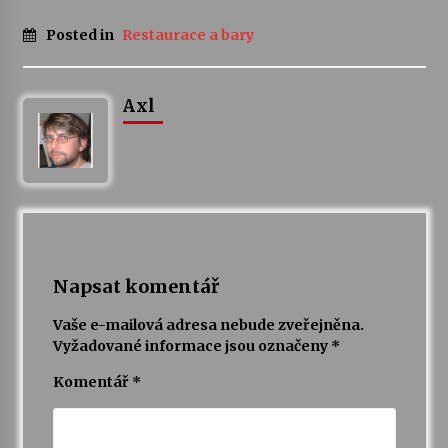
Posted in
Restaurace a bary
Axl
Napsat komentář
Vaše e-mailová adresa nebude zveřejněna.
Vyžadované informace jsou označeny
*
Komentář
*