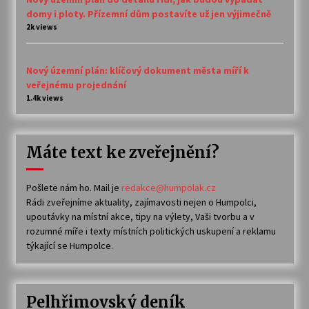
domy i ploty. Přízemní dům postavíte už jen výjimečně
2k views
Nový územní plán: klíčový dokument města míří k
veřejnému projednání
1.4k views
Máte text ke zveřejnění?
Pošlete nám ho. Mail je
redakce@humpolak.cz
Rádi zveřejníme aktuality, zajímavosti nejen o Humpolci,
upoutávky na místní akce, tipy na výlety, Vaši tvorbu a v
rozumné míře i texty místních politických uskupení a reklamu
týkající se Humpolce.
Pelhřimovský deník