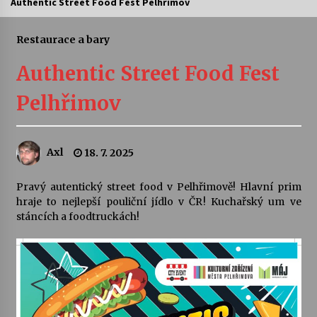
Authentic Street Food Fest Pelhřimov
Letní koncerty ve Stromovce: Ars Camerata a
Sukuba Ensemble
Restaurace a bary
4. 8. 2026
Authentic Street Food Fest
Vernisáž výstavy Josefíny Duškové: Stávám se
Pelhřimov
kapkou
30. 7. 2026
Axl
18. 7. 2025
Veselí muzikanti
30. 7. 2026
Pravý autentický street food v Pelhřimově! Hlavní prim
hraje to nejlepší pouliční jídlo v ČR! Kuchařský um ve
stáncích a foodtruckách!
Pozvánka na integrační festival Quijotova
šedesátka: 28. 7.–1. 8. 2026
28. 7. 2026
Letní koncerty ve Stromovce: Kolchoz a
Jenakaši
28. 7. 2026