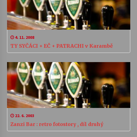
4. 11. 2008
TY SYČÁCI + EČ + PATRACHI v Karambě
22. 6. 2003
Zanzi Bar : retro fotostory , díl druhý