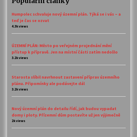
Populární články
Humpolec schvaluje nový územní plán. Týká se i vás – a
teď je čas se ozvat
4.3k views
ÚZEMNÍ PLÁN: Město po veřejném projednání mění
přístup k přípravě. Jen na místní části zatím nedošlo
3.2k views
Starosta slíbil navrhnout zastavení příprav územního
plánu. Připomínky ale podávejte dál
3.2k views
Nový územní plán do detailu řídí, jak budou vypadat
domy i ploty. Přízemní dům postavíte už jen výjimečně
2k views