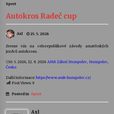
Sport
Letní koncerty ve Stromovce: Ars Camerata a
Sukuba Ensemble
Autokros Radeč cup
4. 8. 2026
Vernisáž výstavy Josefíny Duškové: Stávám se
Axl
25. 5. 2026
kapkou
30. 7. 2026
Zveme vás na celorepublikové závody amatérských
jezdců autokrosu.
Veselí muzikanti
30. 7. 2026
30. 5. 2026
, 12. 9. 2026
AMK Zálesí Humpolec, Humpolec,
Česko
Další informace:
https://www.amk-humpolec.cz/
Pozvánka na integrační festival Quijotova
šedesátka: 28. 7.–1. 8. 2026
Post Views:
9
28. 7. 2026
Posted in
Sport
Letní koncerty ve Stromovce: Kolchoz a
Jenakaši
28. 7. 2026
Axl