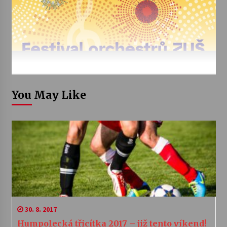
You May Like
30. 8. 2017
Humpolecká třicítka 2017 – již tento víkend!