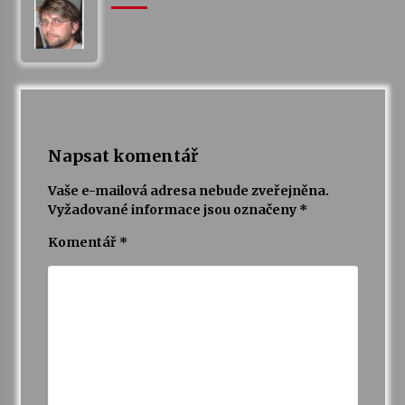
Votavžatský ploty
23. 7. 2026
Letní koncerty ve Stromovce: Rufus Miller
22. 7. 2026
Napsat komentář
Vaše e-mailová adresa nebude zveřejněna.
Vysočinka
Vyžadované informace jsou označeny
*
17. 7. 2026
Komentář
*
Ozvěny prázdnin
14. 7. 2026
Za kulturou kousek za Humpolec. V Želivě ožije
odkaz Josefa Čapka
13. 7. 2026