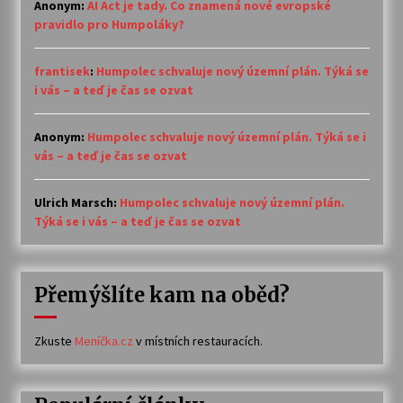
Anonym
:
AI Act je tady. Co znamená nové evropské
pravidlo pro Humpoláky?
frantisek
:
Humpolec schvaluje nový územní plán. Týká se
i vás – a teď je čas se ozvat
Anonym
:
Humpolec schvaluje nový územní plán. Týká se i
vás – a teď je čas se ozvat
Ulrich Marsch
:
Humpolec schvaluje nový územní plán.
Týká se i vás – a teď je čas se ozvat
Přemýšlíte kam na oběd?
Zkuste
Meníčka.cz
v místních restauracích.