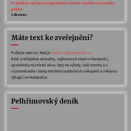
Proběhlo veřejné projednání návrhu nového územního
plánu
1.4k views
Máte text ke zveřejnění?
Pošlete nám ho. Mail je
redakce@humpolak.cz
Rádi zveřejníme aktuality, zajímavosti nejen o Humpolci,
upoutávky na místní akce, tipy na výlety, Vaši tvorbu a v
rozumné míře i texty místních politických uskupení a reklamu
týkající se Humpolce.
Pelhřimovský deník