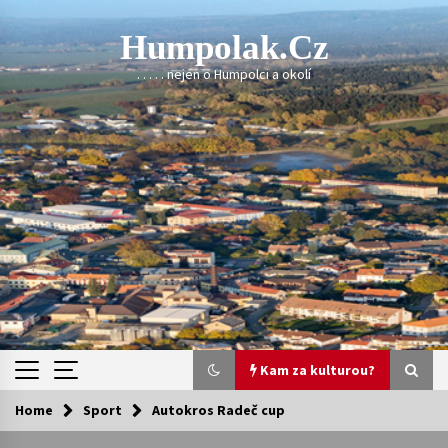
Skip
to
Humpolak.cz
content
. . . . . nejen o Humpolci a okolí
Kam za kulturou?
Home
Sport
Autokros Radeč cup
Kam za kulturou?