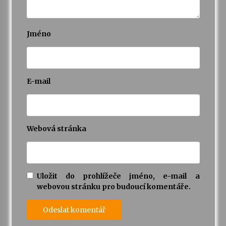
Varhanní recitál Michala Novenka v Klášteře
Želiv
Jméno
3. 7. 2026
Petr Adamec – Malovaný svět
E-mail
30. 6. 2026
Webová stránka
Uložit do prohlížeče jméno, e-mail a
webovou stránku pro budoucí komentáře.