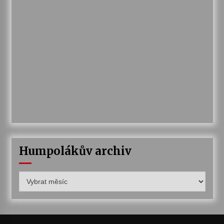
Humpolákův archiv
Humpolákův
archiv