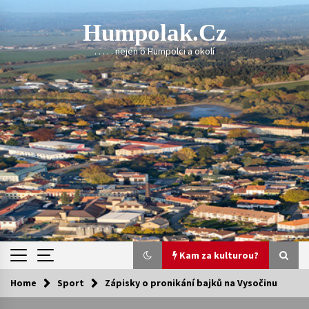
Skip
to
Humpolak.cz
content
. . . . . nejen o Humpolci a okolí
Kam za kulturou?
Home
Sport
Zápisky o pronikání bajků na Vysočinu
Kam za kulturou?