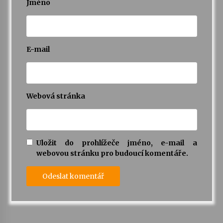
Jméno
Varhanní recitál Michala Novenka v Klášteře
Želiv
3. 7. 2026
E-mail
Petr Adamec – Malovaný svět
30. 6. 2026
Webová stránka
Uložit do prohlížeče jméno, e-mail a
webovou stránku pro budoucí komentáře.