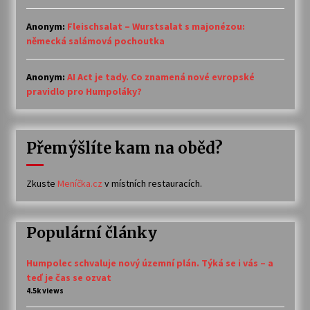
Anonym
:
Fleischsalat – Wurstsalat s majonézou:
německá salámová pochoutka
Anonym
:
AI Act je tady. Co znamená nové evropské
pravidlo pro Humpoláky?
Přemýšlíte kam na oběd?
Zkuste
Meníčka.cz
v místních restauracích.
Populární články
Humpolec schvaluje nový územní plán. Týká se i vás – a
teď je čas se ozvat
4.5k views