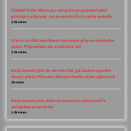
ÚZEMNÍ PLÁN: Město po veřejném projednání mění
přístup k přípravě. Jen na místní části zatím nedošlo
3.3k views
Starosta slíbil navrhnout zastavení příprav územního
plánu. Připomínky ale podávejte dál
3.2k views
Nový územní plán do detailu řídí, jak budou vypadat
domy i ploty. Přízemní dům postavíte už jen výjimečně
2k views
Nový územní plán: klíčový dokument města míří k
veřejnému projednání
1.4k views