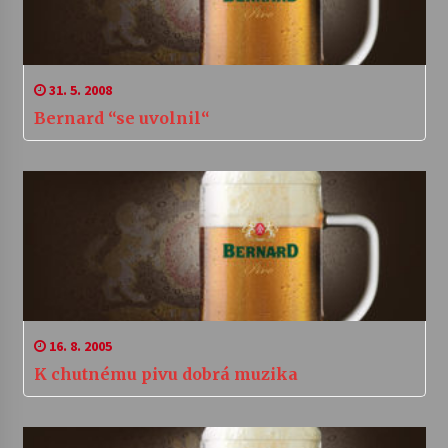
31. 5. 2008
Bernard “se uvolnil“
16. 8. 2005
K chutnému pivu dobrá muzika