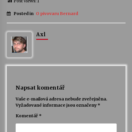
Post Views:
1
Posted in
O pivovaru Bernard
Axl
Napsat komentář
Vaše e-mailová adresa nebude zveřejněna.
Vyžadované informace jsou označeny
*
Komentář
*