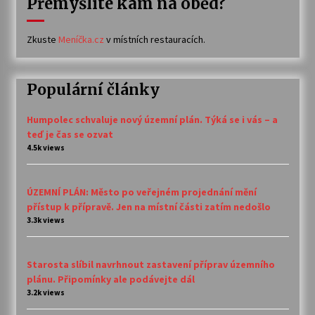
Přemýšlíte kam na oběd?
Zkuste
Meníčka.cz
v místních restauracích.
Populární články
Humpolec schvaluje nový územní plán. Týká se i vás – a
teď je čas se ozvat
4.5k views
ÚZEMNÍ PLÁN: Město po veřejném projednání mění
přístup k přípravě. Jen na místní části zatím nedošlo
3.3k views
Starosta slíbil navrhnout zastavení příprav územního
plánu. Připomínky ale podávejte dál
3.2k views