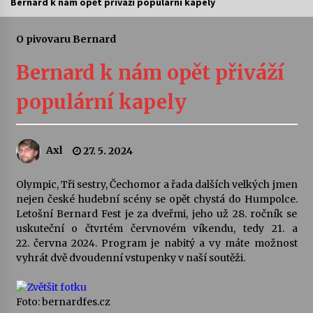
Bernard k nám opět přiváží populární kapely
Letní koncerty ve Stromovce: Ars Camerata a
Sukuba Ensemble
O pivovaru Bernard
4. 8. 2026
Bernard k nám opět přiváží
Vernisáž výstavy Josefíny Duškové: Stávám se
populární kapely
kapkou
30. 7. 2026
Axl
27. 5. 2024
Veselí muzikanti
30. 7. 2026
Olympic, Tři sestry, Čechomor a řada dalších velkých jmen
nejen české hudební scény se opět chystá do Humpolce.
Letošní Bernard Fest je za dveřmi, jeho už 28. ročník se
Pozvánka na integrační festival Quijotova
šedesátka: 28. 7.–1. 8. 2026
uskuteční o čtvrtém červnovém víkendu, tedy 21. a
28. 7. 2026
22. června 2024. Program je nabitý a vy máte možnost
vyhrát dvě dvoudenní vstupenky v naší soutěži.
Letní koncerty ve Stromovce: Kolchoz a
Jenakaši
Foto: bernardfes.cz
28. 7. 2026