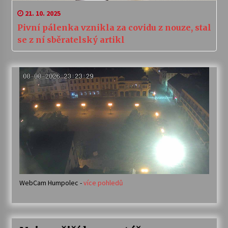
21. 10. 2025
Pivní pálenka vznikla za covidu z nouze, stal
se z ní sběratelský artikl
WebCam Humpolec -
více pohledů