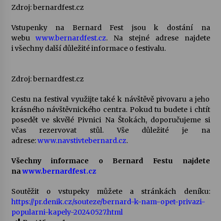
Zdroj: bernardfest.cz
Varhanní recitál Michala Novenka v Klášteře
Vstupenky na Bernard Fest jsou k dostání na
Želiv
webu
www.bernardfest.cz
. Na stejné adrese najdete
3. 7. 2026
i všechny další důležité informace o festivalu.
Petr Adamec – Malovaný svět
Zdroj: bernardfest.cz
30. 6. 2026
Cestu na festival využijte také k návštěvě pivovaru a jeho
krásného návštěvnického centra. Pokud tu budete i chtít
posedět ve skvělé Pivnici Na Štokách, doporučujeme si
včas rezervovat stůl. Vše důležité je na
adrese:
www.navstivtebernard.cz
.
Všechny informace o Bernard Festu najdete
na
www.bernardfest.cz
Soutěžit o vstupeky můžete a stránkách deníku:
https://pr.denik.cz/souteze/bernard-k-nam-opet-privazi-
popularni-kapely-20240527.html