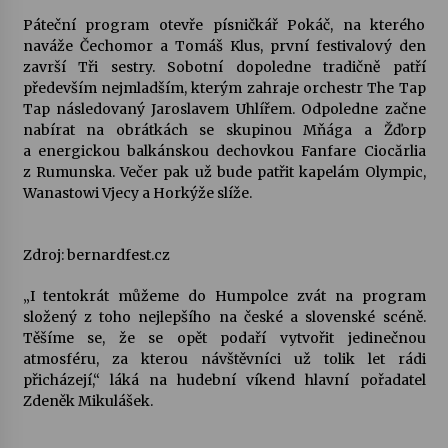
Páteční program otevře písničkář Pokáč, na kterého
Votavžatský ploty
naváže Čechomor a Tomáš Klus, první festivalový den
23. 7. 2026
završí Tři sestry. Sobotní dopoledne tradičně patří
především nejmladším, kterým zahraje orchestr The Tap
Tap následovaný Jaroslavem Uhlířem. Odpoledne začne
nabírat na obrátkách se skupinou Mňága a Žďorp
Letní koncerty ve Stromovce: Rufus Miller
a energickou balkánskou dechovkou Fanfare Ciocărlia
22. 7. 2026
z Rumunska. Večer pak už bude patřit kapelám Olympic,
Wanastowi Vjecy a Horkýže slíže.
Vysočinka
17. 7. 2026
Zdroj: bernardfest.cz
„I tentokrát můžeme do Humpolce zvát na program
Ozvěny prázdnin
složený z toho nejlepšího na české a slovenské scéně.
14. 7. 2026
Těšíme se, že se opět podaří vytvořit jedinečnou
atmosféru, za kterou návštěvníci už tolik let rádi
přicházejí,“ láká na hudební víkend hlavní pořadatel
Zdeněk Mikulášek.
Za kulturou kousek za Humpolec. V Želivě ožije
odkaz Josefa Čapka
13. 7. 2026