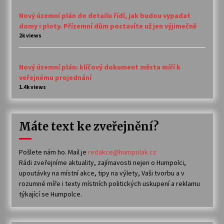
Nový územní plán do detailu řídí, jak budou vypadat
domy i ploty. Přízemní dům postavíte už jen výjimečně
2k views
Nový územní plán: klíčový dokument města míří k
veřejnému projednání
1.4k views
Máte text ke zveřejnění?
Pošlete nám ho. Mail je
redakce@humpolak.cz
Rádi zveřejníme aktuality, zajímavosti nejen o Humpolci,
upoutávky na místní akce, tipy na výlety, Vaši tvorbu a v
rozumné míře i texty místních politických uskupení a reklamu
týkající se Humpolce.