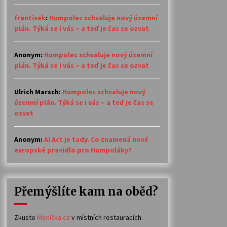
frantisek
:
Humpolec schvaluje nový územní
plán. Týká se i vás – a teď je čas se ozvat
Anonym
:
Humpolec schvaluje nový územní
plán. Týká se i vás – a teď je čas se ozvat
Ulrich Marsch
:
Humpolec schvaluje nový
územní plán. Týká se i vás – a teď je čas se
ozvat
Anonym
:
AI Act je tady. Co znamená nové
evropské pravidlo pro Humpoláky?
Přemýšlíte kam na oběd?
Zkuste
Meníčka.cz
v místních restauracích.