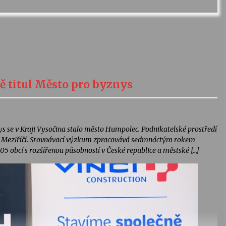
ě titul Město pro byznys
 se v Kraji Vysočina stalo město Humpolec. Podnikatelské prostředí
ém Meziříčí. Srovnávací výzkum zpracovává sedmnáctým rokem
5 obcí s rozšířenou působností v České republice a městské […]