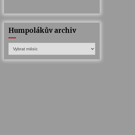
Humpolákův archiv
Humpolákův
archiv