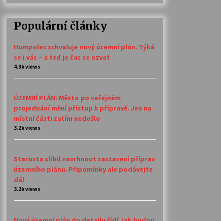
Populární články
Humpolec schvaluje nový územní plán. Týká
se i vás – a teď je čas se ozvat
4.3k views
ÚZEMNÍ PLÁN: Město po veřejném
projednání mění přístup k přípravě. Jen na
místní části zatím nedošlo
3.2k views
Starosta slíbil navrhnout zastavení příprav
územního plánu. Připomínky ale podávejte
dál
3.2k views
Nový územní plán do detailu řídí, jak budou