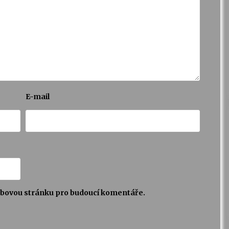
E-mail
webovou stránku pro budoucí komentáře.