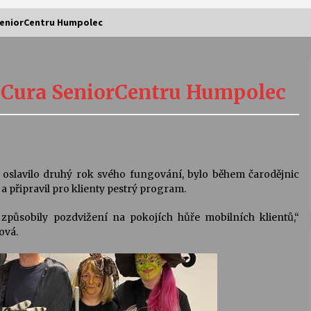
 SeniorCentru Humpolec
Vernisáž výstavy Josefíny Duškové:
Stávám se kapkou
neCura SeniorCentru Humpolec
30. 7. 2026
Letní koncerty ve Stromovce:
Kolchoz a Jenakaši
28. 7. 2026
slavilo druhý rok svého fungování, bylo během čarodějnic
 a připravil pro klienty pestrý program.
s
Vysočinka
působily pozdvižení na pokojích hůře mobilních klientů,“
17. 7. 2026
ová.
V
Varhanní recitál Michala Novenka v
Klášteře Želiv
3. 7. 2026