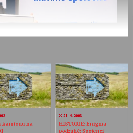
002
21. 4. 2003
 kamionu na
HISTORIE: Enigma
D1
podruhé: Spojenci