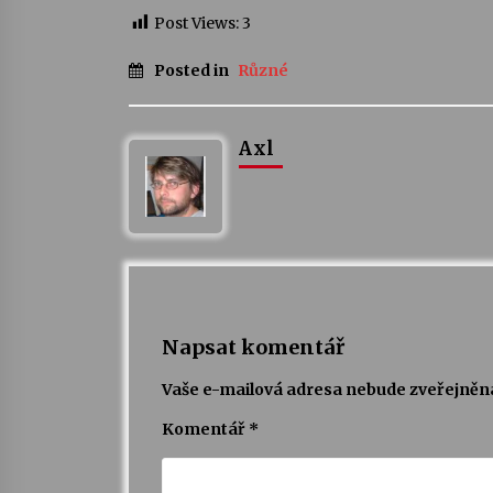
Post Views:
3
Posted in
Různé
Axl
Napsat komentář
Vaše e-mailová adresa nebude zveřejněn
Komentář
*