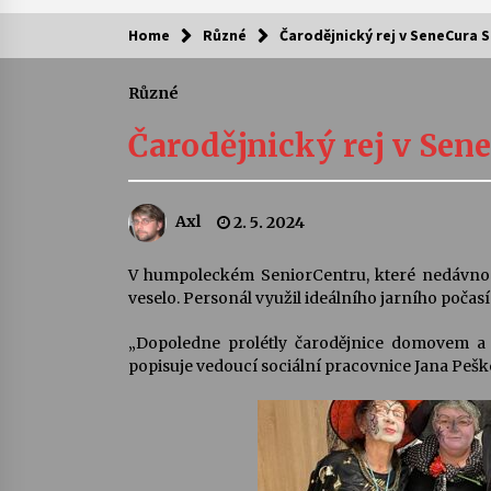
Home
Různé
Čarodějnický rej v SeneCura
Kam za kulturou?
Různé
Letní koncerty ve Stromovce: Ars
Camerata a Sukuba Ensemble
Čarodějnický rej v Se
4. 8. 2026
Pozvánka na integrační festival
Axl
2. 5. 2024
Quijotova šedesátka: 28. 7.–1. 8.
2026
28. 7. 2026
V humpoleckém SeniorCentru, které nedávno o
veselo. Personál využil ideálního jarního počasí
Letní koncerty ve Stromovce: Rufu
Miller
„Dopoledne prolétly čarodějnice domovem a z
22. 7. 2026
popisuje vedoucí sociální pracovnice Jana Pešk
Za kulturou kousek za Humpolec. 
Želivě ožije odkaz Josefa Čapka
13. 7. 2026