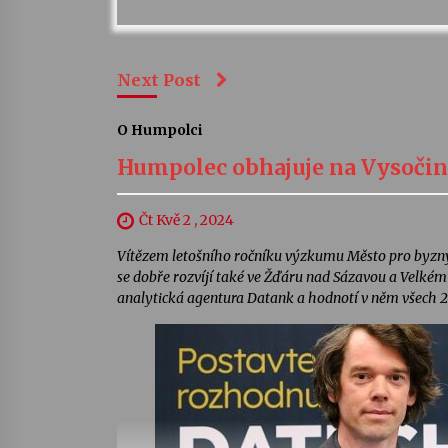
Next Post
O Humpolci
Humpolec obhajuje na Vysočin
Čt Kvě 2 , 2024
Vítězem letošního ročníku výzkumu Město pro byznys
se dobře rozvíjí také ve Žďáru nad Sázavou a Velk
analytická agentura Datank a hodnotí v něm všech 20