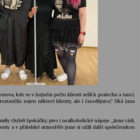
va, kde se v hojném počtu klienti sešli k poslechu a tanci.
roztančila nejen některé klienty, ale i čarodějnice,“ říká Jana
ěly chybět špekáčky, pivo i nealkoholické nápoje. „Jsme rádi,
ienty a v přátelské atmosféře jsme si užili další společenskou