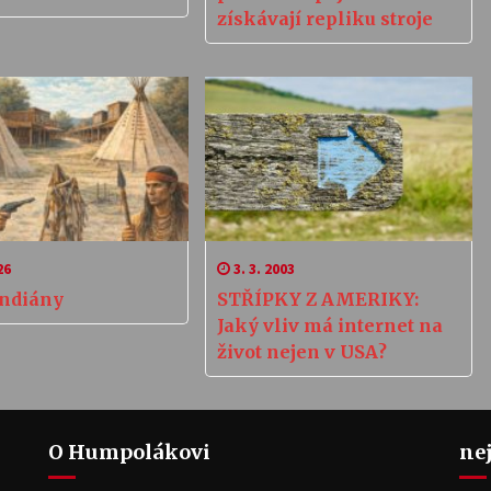
získávají repliku stroje
26
3. 3. 2003
Indiány
STŘÍPKY Z AMERIKY:
Jaký vliv má internet na
život nejen v USA?
O Humpolákovi
ne