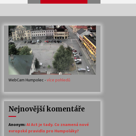
Veselí muzikanti
30. 7. 2026
Votavžatský ploty
23. 7. 2026
WebCam Humpolec -
více pohledů
Ozvěny prázdnin
14. 7. 2026
Nejnovější komentáře
Petr Adamec – Malovaný svět
30. 6. 2026
Anonym
:
AI Act je tady. Co znamená nové
evropské pravidlo pro Humpoláky?