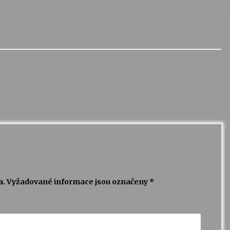
a.
Vyžadované informace jsou označeny
*