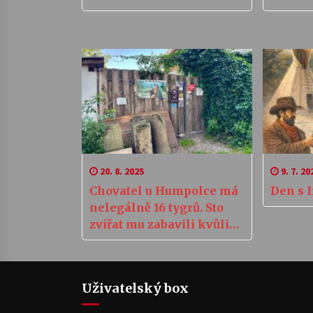
20. 8. 2025
9. 7. 20
Chovatel u Humpolce má
Den s 
nelegálně 16 tygrů. Sto
zvířat mu zabavili kvůli
týrání, šelmy stát nemá
kam dát
Uživatelský box