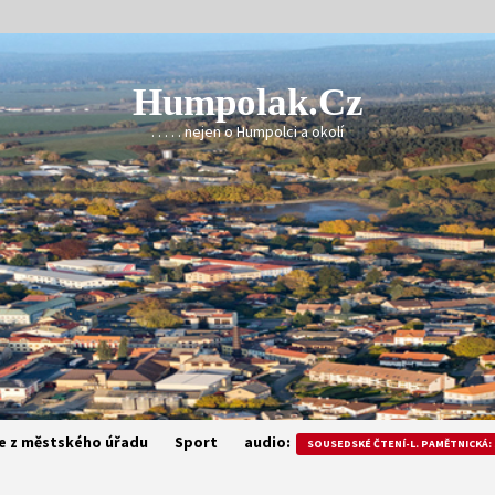
Humpolak.cz
. . . . . nejen o Humpolci a okolí
e z městského úřadu
Sport
audio:
SOUSEDSKÉ ČTENÍ-L. PAMĚTNICKÁ: 