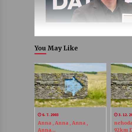
You May Like
6. 7. 2003
3. 12. 2
Anna , Anna , Anna ,
nehoda
Anna…
92km 