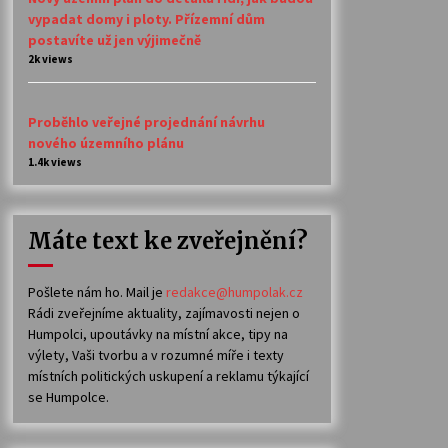
vypadat domy i ploty. Přízemní dům
postavíte už jen výjimečně
2k views
Proběhlo veřejné projednání návrhu
nového územního plánu
1.4k views
Máte text ke zveřejnění?
Pošlete nám ho. Mail je
redakce@humpolak.cz
Rádi zveřejníme aktuality, zajímavosti nejen o
Humpolci, upoutávky na místní akce, tipy na
výlety, Vaši tvorbu a v rozumné míře i texty
místních politických uskupení a reklamu týkající
se Humpolce.